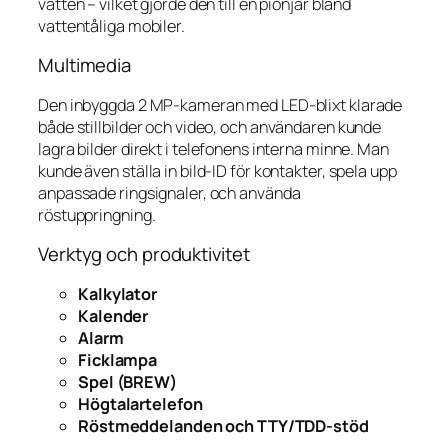
vatten – vilket gjorde den till en pionjär bland
vattentåliga mobiler.
Multimedia
Den inbyggda 2 MP-kameran med LED-blixt klarade
både stillbilder och video, och användaren kunde
lagra bilder direkt i telefonens interna minne. Man
kunde även ställa in bild-ID för kontakter, spela upp
anpassade ringsignaler, och använda
röstuppringning.
Verktyg och produktivitet
Kalkylator
Kalender
Alarm
Ficklampa
Spel (BREW)
Högtalartelefon
Röstmeddelanden och TTY/TDD-stöd