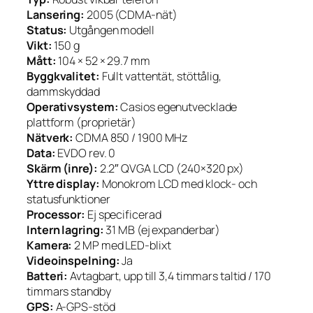
Lansering:
2005 (CDMA-nät)
Status:
Utgången modell
Vikt:
150 g
Mått:
104 × 52 × 29.7 mm
Byggkvalitet:
Fullt vattentät, stöttålig,
dammskyddad
Operativsystem:
Casios egenutvecklade
plattform (proprietär)
Nätverk:
CDMA 850 / 1900 MHz
Data:
EVDO rev. 0
Skärm (inre):
2.2″ QVGA LCD (240×320 px)
Yttre display:
Monokrom LCD med klock- och
statusfunktioner
Processor:
Ej specificerad
Intern lagring:
31 MB (ej expanderbar)
Kamera:
2 MP med LED-blixt
Videoinspelning:
Ja
Batteri:
Avtagbart, upp till 3,4 timmars taltid / 170
timmars standby
GPS:
A-GPS-stöd