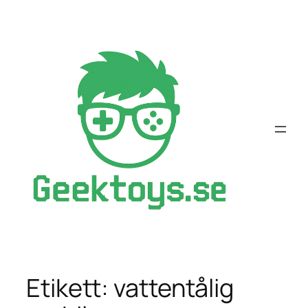
Hoppa
till
innehåll
Etikett:
vattentålig