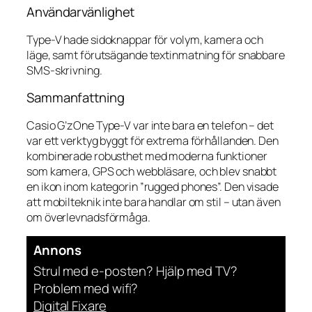
Användarvänlighet
Type-V hade sidoknappar för volym, kamera och
läge, samt förutsägande textinmatning för snabbare
SMS-skrivning.
Sammanfattning
Casio G’zOne Type-V var inte bara en telefon – det
var ett verktyg byggt för extrema förhållanden. Den
kombinerade robusthet med moderna funktioner
som kamera, GPS och webbläsare, och blev snabbt
en ikon inom kategorin ”rugged phones”. Den visade
att mobilteknik inte bara handlar om stil – utan även
om överlevnadsförmåga.
Annons
Strul med e-posten? Hjälp med TV?
Problem med wifi?
Digital Fixare