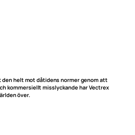
öt den helt mot dåtidens normer genom att
d och kommersiellt misslyckande har Vectrex
ärlden över.