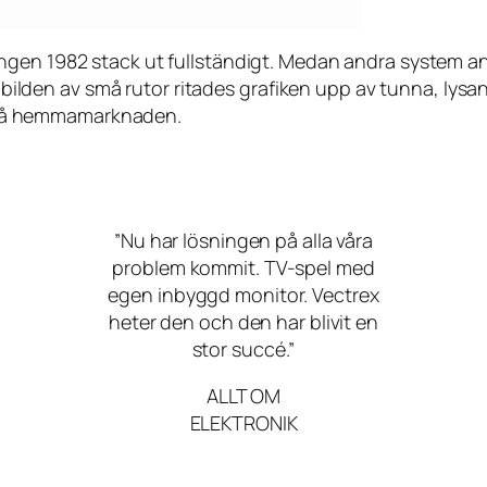
ngen 1982 stack ut fullständigt. Medan andra system an
a bilden av små rutor ritades grafiken upp av tunna, lysa
at på hemmamarknaden.
”Nu har lösningen på alla våra
problem kommit. TV-spel med
egen inbyggd monitor. Vectrex
heter den och den har blivit en
stor succé.”
ALLT OM
ELEKTRONIK