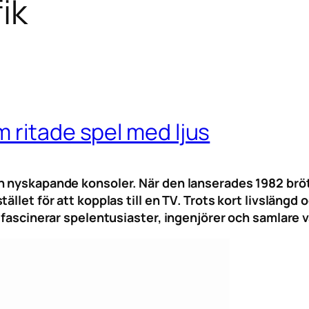
ik
 ritade spel med ljus
ch nyskapande konsoler. När den lanserades 1982 br
ället för att kopplas till en TV. Trots kort livsläng
 fascinerar spelentusiaster, ingenjörer och samlare v