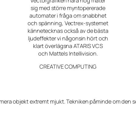
Vectorgrafiken nära nog mäter
sig med större myntopererade
automater i fråga om snabbhet
och spänning, Vectrex-systemet
kännetecknas också av de bästa
ljudeffekter vi någonsin hört och
klart överlägsna ATARIS VCS
och Mattels Intellivision.
CREATIVE COMPUTING
 animera objekt extremt mjukt. Tekniken påminde om den