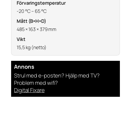
Förvaringstemperatur
-20 °C – 65 °C
Mått (B×H×D)
485 × 163 × 379 mm
Vikt
15,5 kg (netto)
Annons
Strul med e-posten? Hjälp med TV?
Problem med wifi?
Digital Fixare