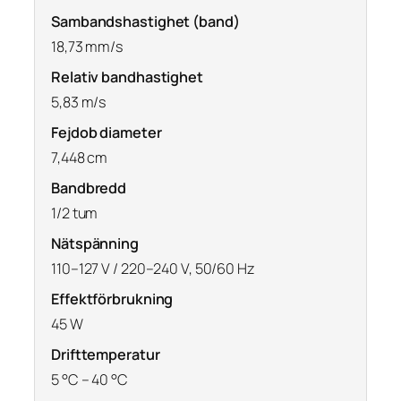
Sambandshastighet (band)
18,73 mm/s
Relativ bandhastighet
5,83 m/s
Fejdob diameter
7,448 cm
Bandbredd
1/2 tum
Nätspänning
110–127 V / 220–240 V, 50/60 Hz
Effektförbrukning
45 W
Drifttemperatur
5 °C – 40 °C