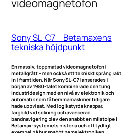
videomagnetofon
Sony SL-C7 – Betamaxens
tekniska höjdpunkt
En massiv, toppmatad videomagnetofon i
metallgrått – men också ett tekniskt språng rakt
in i framtiden. När Sony SL-C7 lanserades i
början av 1980-talet kombinerade den tung
industridesign med en nivå av elektronik och
automatik som få hemmamaskiner tidigare
hade uppvisat. Med logikstyrda knappar,
färgbild vid sökning och avancerad
bandnavigering blev den snabbt en milstolpe i
Betamax-systemets historia och ett tydligt
exempel på hur snabbt hemelektroniken