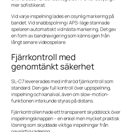
mer sofistikerat.
Vid varje inspelning lades en osynlig markering på
bandet. Vid snabbspolning i APS-läge stannade
spelaren automatiskt vid nästa markering. Det gav
en form av bandnavigering som känns igen från
långt senare videospelare.
Fjärrkontroll med
genomtänkt säkerhet
SL-C7 levererades med infraröd fjärrkontroll som
standard. Den gav full kontroll över uppspelning,
inspelning och kanalval, även om slow-motion-
funktionen inte kunde styras på distans.
Fjärrkontrollen hade ett transparent skyddslock över
inspelningsknappen – en enkel men mycket praktisk
lösning som skyddade viktiga inspelningar från
oavsiktlig radering.