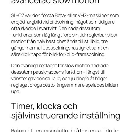
avancerad slow motion
SL-C7 var den första Beta- eller VHS-maskinen som
erbjöd färgbild vid bildsökning, något som tidigare
ofta skedde i svartvitt. Den hade dessutom
funktioner som låg långt före sin tid: reglerbar slow
motion från halv hastighet ända till stillbild, tre
gånger normal uppspelningshastighet samt en
särskild knapp för bild-för-bild-framspolning.
Den ovanliga reglaget för slow motion ändrade
dessutom pausknappens funktion – längst till
vänster gav den stillbild, och ju längre åt höger
reglaget drogs desto långsammare spelades bilden
upp.
Timer, klocka och
självinstruerande inställning
Bakom ett genomskinligt lock på fronten satt klock-