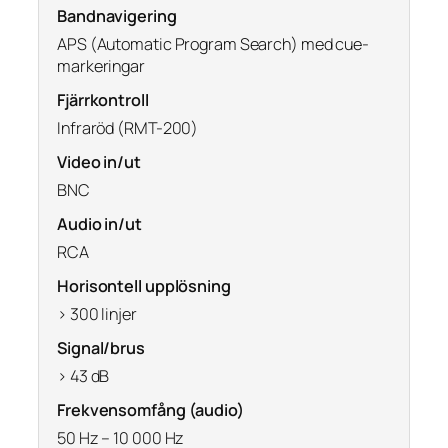
Bandnavigering
APS (Automatic Program Search) med cue-
markeringar
Fjärrkontroll
Infraröd (RMT-200)
Video in/ut
BNC
Audio in/ut
RCA
Horisontell upplösning
> 300 linjer
Signal/brus
> 43 dB
Frekvensomfång (audio)
50 Hz – 10 000 Hz