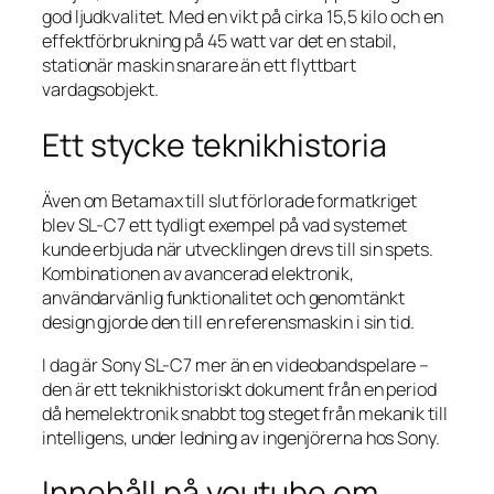
god ljudkvalitet. Med en vikt på cirka 15,5 kilo och en
effektförbrukning på 45 watt var det en stabil,
stationär maskin snarare än ett flyttbart
vardagsobjekt.
Ett stycke teknikhistoria
Även om Betamax till slut förlorade formatkriget
blev SL-C7 ett tydligt exempel på vad systemet
kunde erbjuda när utvecklingen drevs till sin spets.
Kombinationen av avancerad elektronik,
användarvänlig funktionalitet och genomtänkt
design gjorde den till en referensmaskin i sin tid.
I dag är Sony SL-C7 mer än en videobandspelare –
den är ett teknikhistoriskt dokument från en period
då hemelektronik snabbt tog steget från mekanik till
intelligens, under ledning av ingenjörerna hos Sony.
Innehåll på youtube om