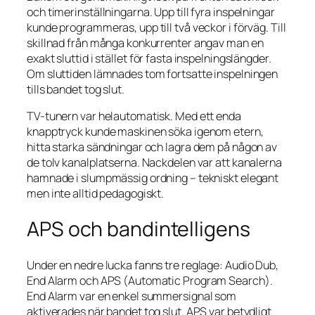
och timerinställningarna. Upp till fyra inspelningar
kunde programmeras, upp till två veckor i förväg. Till
skillnad från många konkurrenter angav man en
exakt sluttid i stället för fasta inspelningslängder.
Om sluttiden lämnades tom fortsatte inspelningen
tills bandet tog slut.
TV-tunern var helautomatisk. Med ett enda
knapptryck kunde maskinen söka igenom etern,
hitta starka sändningar och lagra dem på någon av
de tolv kanalplatserna. Nackdelen var att kanalerna
hamnade i slumpmässig ordning – tekniskt elegant
men inte alltid pedagogiskt.
APS och bandintelligens
Under en nedre lucka fanns tre reglage: Audio Dub,
End Alarm och APS (Automatic Program Search).
End Alarm var en enkel summersignal som
aktiverades när bandet tog slut. APS var betydligt