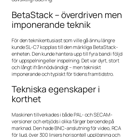
BetaStack – överdriven men
imponerande teknik
För den teknikentusiast som ville gå ännu längre
kunde SL-C7 kopplas till den märkliga BetaStack-
enheten. Den kunde hantera upp till fyra band i följd
för uppspelning eller inspelning. Det var dyrt, stort
och långt ifrån nödvändigt – men tekniskt
imponerande och typiskt för tidens framtidstro.
Tekniska egenskaper i
korthet
Maskinen tillverkades i både PAL- och SECAM-
versioner och erbjöds i olika färger beroende på
marknad. Den hade BNC-anslutning för video, RCA
för ljud, över 300 linjers horisontell upplösning och