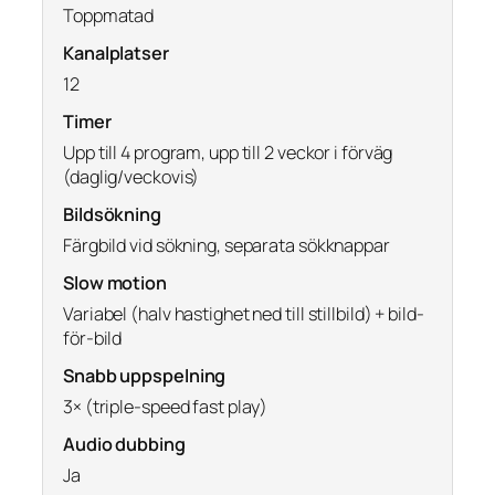
Toppmatad
Kanalplatser
12
Timer
Upp till 4 program, upp till 2 veckor i förväg
(daglig/veckovis)
Bildsökning
Färgbild vid sökning, separata sökknappar
Slow motion
Variabel (halv hastighet ned till stillbild) + bild-
för-bild
Snabb uppspelning
3× (triple-speed fast play)
Audio dubbing
Ja