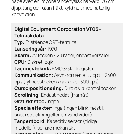
hade även en imponerande fysisk närvaro: 76 cm
djup, tung och utan fläkt, kyld helt med naturlig
konvektion.
Digital Equipment Corporation VT05 –
Teknisk data
Typ:
Fristående CRT-terminal
Lanseringsår:
1970
Skärm:
72 tecken × 20 rader, endast versaler
CPU:
Diskret logik
Lagringsteknik:
PMOS-skiftregister
Kommunikation:
Asynkron seriell, upp till 2400
bps (fyllnadstecken krävs över 300 bps)
Cursorpositionering:
Direkt via kontrolltecken
Scrollning:
Endast nedåt (framåt)
Grafiskt stöd:
Ingen
Specialeffekter:
Inga (ingen blink, fetstil,
understreckning eller omvänd video)
Tangentbord:
Kapacitiv sensor (tidiga
modeller), senare mekaniskt