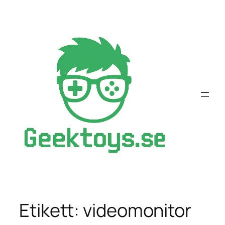
Hoppa
till
innehåll
Etikett:
videomonitor