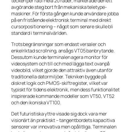
tecken per rad i hela 20 rader, markerade den ett
avgörande steg bort från mekaniska teletype-
maskiner. För första gången kunde användare jobba
på en fristående elektronisk terminal med direkt
cursorpositionering – något som senare skulle bli
standard i terminalvärlden.
Trots begränsningar som endast versaler och
enkelriktad scrollning, ansågs VT05 banbrytande.
Dessutom kunde terminalen agera monitor för
videosystem och till och med lägga text ovanpå
videobild, vilket gjorde den attraktiv även utanför
traditionella datormiljöer. Tekniken byggde på
diskret logik och PMOS-skiftregister, vilket var
typiskt för tidens elektronik, men dess funktionalitet
inspirerade kommande modeller som VT50, VT52
och den ikoniska VT100.
Det futuristiska yttre visade sig dock vara mer
visionärt än praktiskt – tangentbordets kapacitiva
sensorer var innovativa men opålitliga. Terminalen