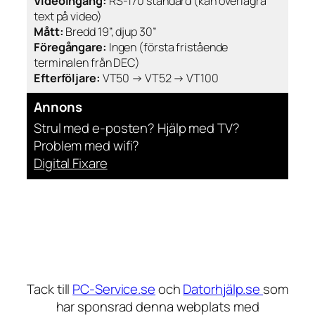
Videoingång:
RS-170 standard (kan överlagra
text på video)
Mått:
Bredd 19”, djup 30”
Föregångare:
Ingen (första fristående
terminalen från DEC)
Efterföljare:
VT50 → VT52 → VT100
Annons
Strul med e-posten? Hjälp med TV?
Problem med wifi?
Digital Fixare
Tack till
PC-Service.se
och
Datorhjälp.se
som
har sponsrad denna webplats med