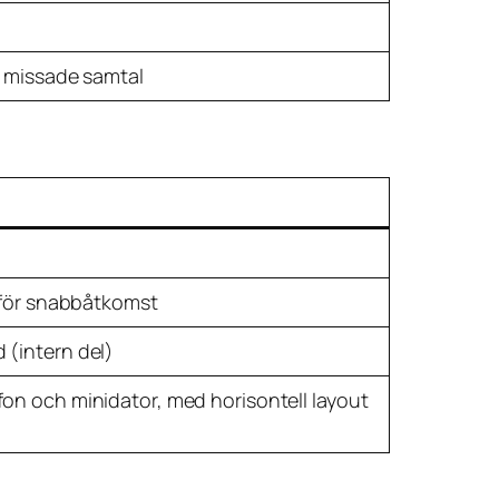
0 missade samtal
y för snabbåtkomst
(intern del)
on och minidator, med horisontell layout