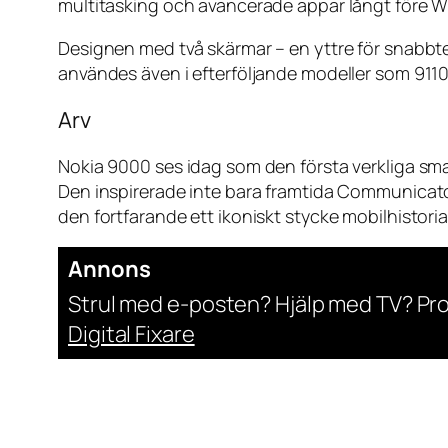
multitasking och avancerade appar långt före W
Designen med två skärmar – en yttre för snabbt
användes även i efterföljande modeller som 91
Arv
Nokia 9000 ses idag som den första verkliga s
Den inspirerade inte bara framtida Communicato
den fortfarande ett ikoniskt stycke mobilhistoria
Annons
Strul med e-posten? Hjälp med TV? Pr
Digital Fixare