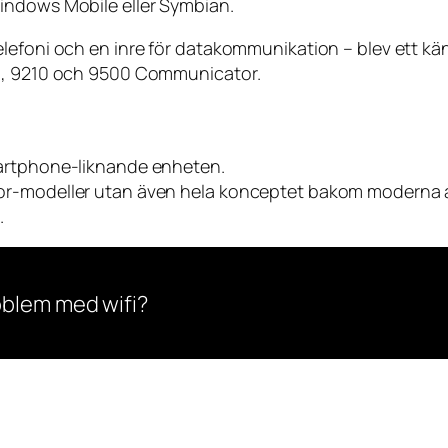
indows Mobile eller Symbian.
elefoni och en inre för datakommunikation – blev ett 
10, 9210 och 9500 Communicator.
martphone-liknande enheten.
r-modeller utan även hela konceptet bakom moderna aff
.
oblem med wifi?