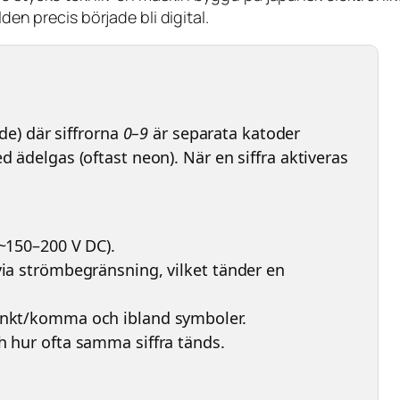
den precis började bli digital.
ode) där siffrorna
0–9
är separata katoder
d ädelgas (oftast neon). När en siffra aktiveras
(~150–200 V DC).
via strömbegränsning, vilket tänder en
punkt/komma och ibland symboler.
h hur ofta samma siffra tänds.