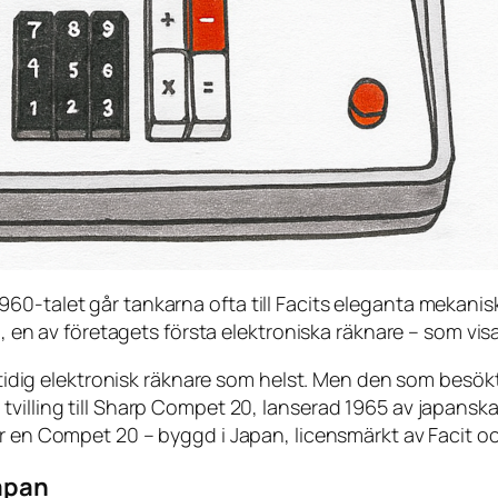
60-talet går tankarna ofta till Facits eleganta mekani
21, en av företagets första elektroniska räknare – som vis
en tidig elektronisk räknare som helst. Men den som besö
villing till Sharp Compet 20, lanserad 1965 av japanska
r
en Compet 20 – byggd i Japan, licensmärkt av Facit o
Japan