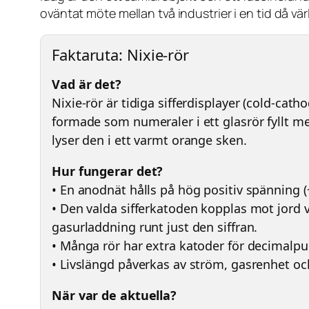
oväntat möte mellan två industrier i en tid då värl
Faktaruta: Nixie-rör
Vad är det?
Nixie-rör är tidiga sifferdisplayer (cold-cath
formade som numeraler i ett glasrör fyllt me
lyser den i ett varmt orange sken.
Hur fungerar det?
• En anodnät hålls på hög positiv spänning 
• Den valda sifferkatoden kopplas mot jord 
gasurladdning runt just den siffran.
• Många rör har extra katoder för decimal
• Livslängd påverkas av ström, gasrenhet oc
När var de aktuella?