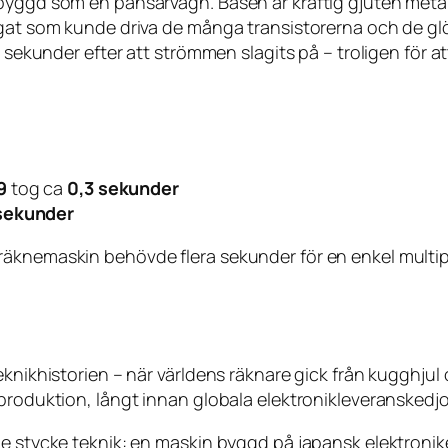
byggd som en pansarvagn. Basen är kraftig gjuten metall
regat som kunde driva de många transistorerna och de 
å sekunder efter att strömmen slagits på – troligen för 
9
tog ca
0,3 sekunder
sekunder
räknemaskin behövde flera sekunder för en enkel multi
knikhistorien – när världens räknare gick från kugghjul o
produktion, långt innan globala elektronikleveranskedjo
e stycke teknik: en maskin byggd på japansk elektronike