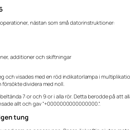
6
rooperationer, nästan som små datorinstruktioner:
ner, additioner och skiftningar
teg och visades med en röd indikatorlampa i multiplikat
försökte dividera med noll.
tända 7:or och 9:or i alla rör. Detta berodde på att alla f
nsade allt och gav ”+0000000000000000.”.
ligen tung