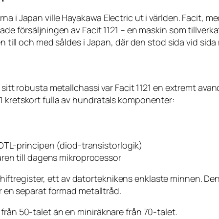
na i Japan ville Hayakawa Electric ut i världen. Facit, 
ade försäljningen av Facit 1121 – en maskin som tillverk
en till och med såldes
i Japan
, där den stod sida vid sid
h sitt robusta metallchassi var Facit 1121 en extremt av
1 kretskort fulla av hundratals komponenter:
DTL-principen (diod-transistorlogik)
ren till dagens mikroprocessor
 shiftregister, ett av datorteknikens enklaste minnen. Den
är en separat formad metalltråd.
från 50-talet än en miniräknare från 70-talet.