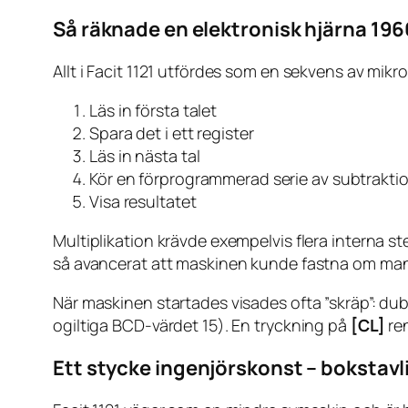
Så räknade en elektronisk hjärna 196
Allt i Facit 1121 utfördes som en sekvens av mik
Läs in första talet
Spara det i ett register
Läs in nästa tal
Kör en förprogrammerad serie av subtraktio
Visa resultatet
Multiplikation krävde exempelvis flera interna s
så avancerat att maskinen kunde fastna om man 
När maskinen startades visades ofta ”skräp”: dubbel
ogiltiga BCD-värdet 15). En tryckning på
[CL]
re
Ett stycke ingenjörskonst – bokstav