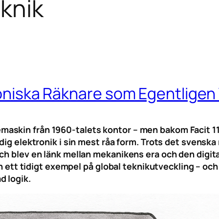
eknik
troniska Räknare som Egentligen
skin från 1960-talets kontor – men bakom Facit 112
idig elektronik i sin mest råa form. Trots det svens
ch blev en länk mellan mekanikens era och den digita
tan ett tidigt exempel på global teknikutveckling – o
d logik.