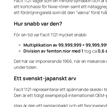
Facit 1121 väger som en mindre symaskin och är 
ett kortchassi för Nixie-rören samt ett nätagg
ett fördröjningsrelä som lät den ”vakna” först tv
Hur snabb var den?
För sin tid var Facit 1121 mycket snabb:
Multiplikation av 99,999,999 × 99,999,99
Division av femton nior med 1
tog ca
0,6 
Det här var imponerande 1966, när en mekanisk 
under tiden.
Ett svenskt-japanskt arv
Facit 1121 representerar ett spännande skede i te
Den är ett tidigt exempel på internationell OEM-
Idag är den ett samlarobjekt och ett fascinerand