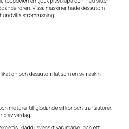
, toppdelen en tjock plastkåpa och inuti sitter
glödande rören. Vissa maskiner hade dessutom
att undvika strömrusning.
plikation och dessutom lät som en symaskin
ch motorer till glödande siffror och transistorer.
r blev vardag.
xpertis, klädd i svenskt varumärke, och ett