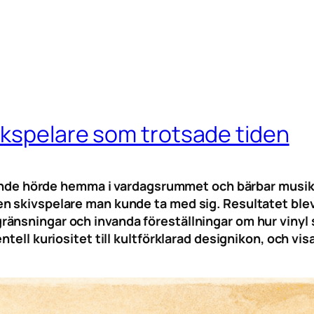
ckspelare som trotsade tiden
tfarande hörde hemma i vardagsrummet och bärbar mus
n skivspelare man kunde ta med sig. Resultatet ble
änsningar och invanda föreställningar om hur vinyl 
ntell kuriositet till kultförklarad designikon, och vi