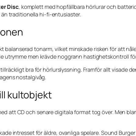
er Disc
, komplett med hopfällbara hörlurar och batteri
än traditionella hi-fi-entusiaster.
ionen
alanserad tonarm, vilket minskade risken för att nålen s
ade utrymme men krävde noggrann hastighetskontroll för a
llräckligt bra för hörlurslyssning. Framför allt visade d
dagens nostalgivåg.
ll kultobjekt
med att CD och senare digitala format tog över. Men bl
ökade intresset för äldre, ovanliga spelare. Sound Burg