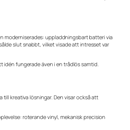
an moderniserades: uppladdningsbart batteri via
lde slut snabbt, vilket visade att intresset var
tt idén fungerade även i en trådlös samtid.
ill kreativa lösningar. Den visar också att
plevelse: roterande vinyl, mekanisk precision