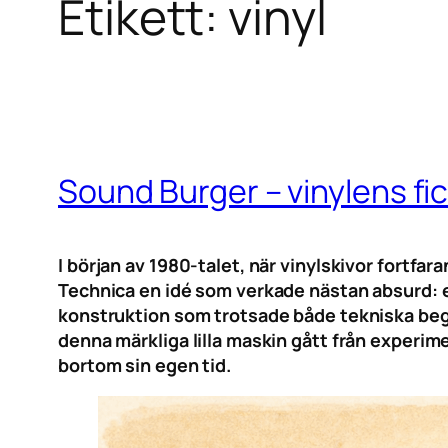
Etikett:
vinyl
Sound Burger – vinylens fi
I början av 1980-talet, när vinylskivor for
Technica en idé som verkade nästan absurd: e
konstruktion som trotsade både tekniska begr
denna märkliga lilla maskin gått från experime
bortom sin egen tid.