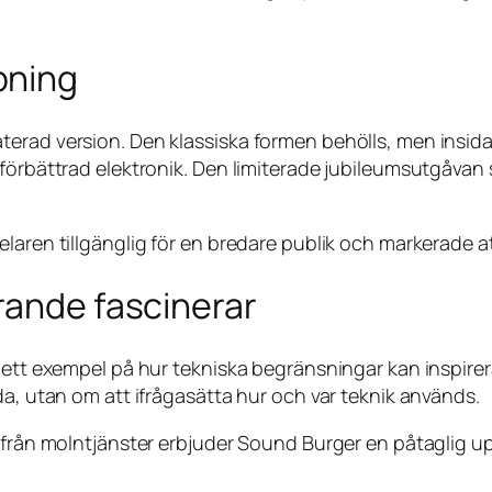
pning
terad version. Den klassiska formen behölls, men insid
örbättrad elektronik. Den limiterade jubileumsutgåvan så
laren tillgänglig för en bredare publik och markerade a
rande fascinerar
ett exempel på hur tekniska begränsningar kan inspirera t
da, utan om att ifrågasätta hur och var teknik används.
 från molntjänster erbjuder Sound Burger en påtaglig up