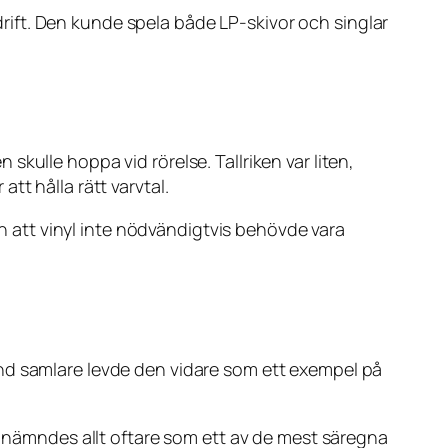
drift. Den kunde spela både LP-skivor och singlar
kulle hoppa vid rörelse. Tallriken var liten,
tt hålla rätt varvtal.
en att vinyl inte nödvändigtvis behövde vara
and samlare levde den vidare som ett exempel på
er nämndes allt oftare som ett av de mest säregna