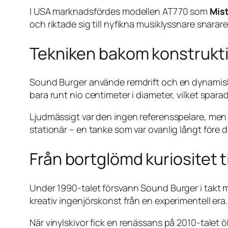
I USA marknadsfördes modellen AT770 som
Mist
och riktade sig till nyfikna musiklyssnare snarare 
Tekniken bakom konstrukt
Sound Burger använde remdrift och en dynamiskt b
bara runt nio centimeter i diameter, vilket spar
Ljudmässigt var den ingen referensspelare, men ti
stationär – en tanke som var ovanlig långt före 
Från bortglömd kuriositet ti
Under 1990-talet försvann Sound Burger i takt 
kreativ ingenjörskonst från en experimentell era.
När vinylskivor fick en renässans på 2010-talet 