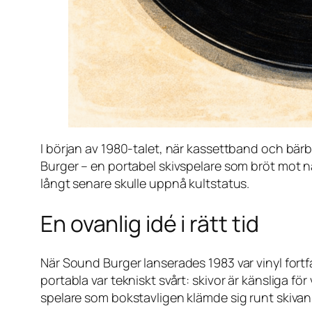
I början av 1980-talet, när kassettband och bä
Burger – en portabel skivspelare som bröt mot nä
långt senare skulle uppnå kultstatus.
En ovanlig idé i rätt tid
När Sound Burger lanserades 1983 var vinyl for
portabla var tekniskt svårt: skivor är känsliga f
spelare som bokstavligen klämde sig runt skivan i 