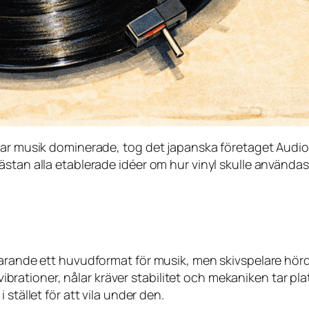
rbar musik dominerade, tog det japanska företaget Audi
stan alla etablerade idéer om hur vinyl skulle användas
tfarande ett huvudformat för musik, men skivspelare h
ör vibrationer, nålar kräver stabilitet och mekaniken tar
stället för att vila under den.