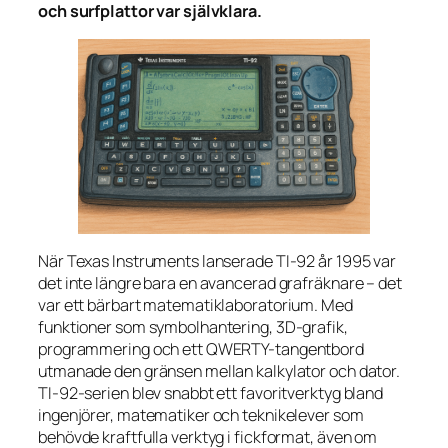
och surfplattor var självklara.
När Texas Instruments lanserade TI-92 år 1995 var
det inte längre bara en avancerad grafräknare – det
var ett bärbart matematiklaboratorium. Med
funktioner som symbolhantering, 3D-grafik,
programmering och ett QWERTY-tangentbord
utmanade den gränsen mellan kalkylator och dator.
TI-92-serien blev snabbt ett favoritverktyg bland
ingenjörer, matematiker och teknikelever som
behövde kraftfulla verktyg i fickformat, även om