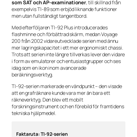
som SAT och AP-examinationer
, till skillnad från
exempelvis TI-89 som erbjöd liknande funktioner
men utan fullständigt tangentbord.
Med efterföljaren TI-92 Plus introducerades
flashminne och förbättrad skärm, medan Voyage
200 från 2002 vidareutvecklade serien med ännu
mer lagringskapacitet i ett mer ergonomiskt chassi.
Trots att serien inte längre tillverkas lever den vidare
i form av emulatorer och entusiastgrupper och ses
idag som en ikon inom avancerade
beräkningsverktyg.
TI-92-serien markerade en vändpunkt – den visade
att en grafräknare kunde vara mer än bara ett
räkneverktyg. Den blev ett mobilt
forskningsinstrument och en förebild för framtidens
tekniska hjälpmedel.
Faktaruta: TI-92-serien