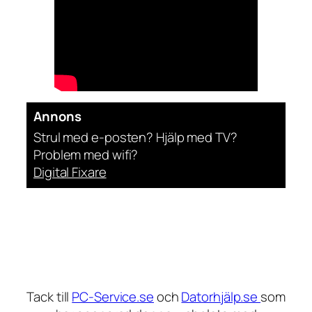
Annons
Strul med e-posten? Hjälp med TV?
Problem med wifi?
Digital Fixare
Tack till
PC-Service.se
och
Datorhjälp.se
som