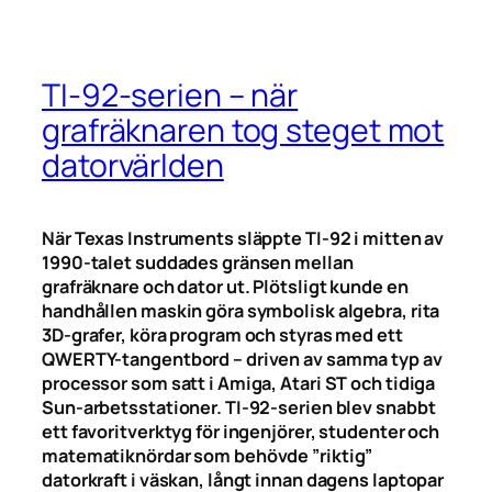
TI-92-serien – när
grafräknaren tog steget mot
datorvärlden
När Texas Instruments släppte TI-92 i mitten av
1990-talet suddades gränsen mellan
grafräknare och dator ut. Plötsligt kunde en
handhållen maskin göra symbolisk algebra, rita
3D-grafer, köra program och styras med ett
QWERTY-tangentbord – driven av samma typ av
processor som satt i Amiga, Atari ST och tidiga
Sun-arbetsstationer. TI-92-serien blev snabbt
ett favoritverktyg för ingenjörer, studenter och
matematiknördar som behövde ”riktig”
datorkraft i väskan, långt innan dagens laptopar