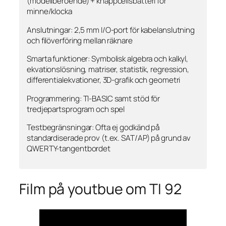
(modellberoende) + knappcellsbatteri för
minne/klocka
Anslutningar: 2,5 mm I/O-port för kabelanslutning
och filöverföring mellan räknare
Smarta funktioner: Symbolisk algebra och kalkyl,
ekvationslösning, matriser, statistik, regression,
differentialekvationer, 3D-grafik och geometri
Programmering: TI-BASIC samt stöd för
tredjepartsprogram och spel
Testbegränsningar: Ofta ej godkänd på
standardiserade prov (t.ex. SAT/AP) på grund av
QWERTY-tangentbordet
Film på youtbue om TI 92