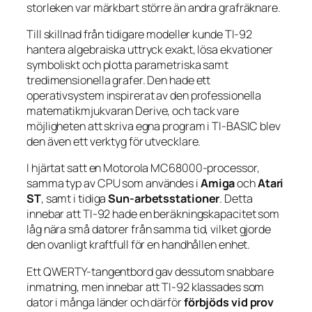
storleken var märkbart större än andra grafräknare.
Till skillnad från tidigare modeller kunde TI-92
hantera algebraiska uttryck exakt, lösa ekvationer
symboliskt och plotta parametriska samt
tredimensionella grafer. Den hade ett
operativsystem inspirerat av den professionella
matematikmjukvaran Derive, och tack vare
möjligheten att skriva egna program i TI-BASIC blev
den även ett verktyg för utvecklare.
I hjärtat satt en Motorola MC68000-processor,
samma typ av CPU som användes i
Amiga
och
Atari
ST
, samt i tidiga
Sun-arbetsstationer
. Detta
innebar att TI-92 hade en beräkningskapacitet som
låg nära små datorer från samma tid, vilket gjorde
den ovanligt kraftfull för en handhållen enhet.
Ett QWERTY-tangentbord gav dessutom snabbare
inmatning, men innebar att TI-92 klassades som
dator i många länder och därför
förbjöds vid prov