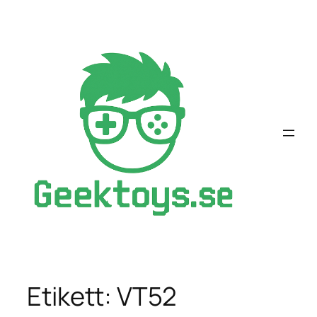
Hoppa
till
innehåll
Etikett:
VT52