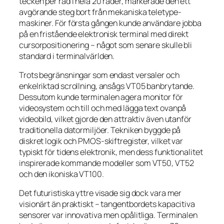
tecken per rad i hela 20 rader, markerade den ett
avgörande steg bort från mekaniska teletype-
maskiner. För första gången kunde användare jobba
på en fristående elektronisk terminal med direkt
cursorpositionering – något som senare skulle bli
standard i terminalvärlden.
Trots begränsningar som endast versaler och
enkelriktad scrollning, ansågs VT05 banbrytande.
Dessutom kunde terminalen agera monitor för
videosystem och till och med lägga text ovanpå
videobild, vilket gjorde den attraktiv även utanför
traditionella datormiljöer. Tekniken byggde på
diskret logik och PMOS-skiftregister, vilket var
typiskt för tidens elektronik, men dess funktionalitet
inspirerade kommande modeller som VT50, VT52
och den ikoniska VT100.
Det futuristiska yttre visade sig dock vara mer
visionärt än praktiskt – tangentbordets kapacitiva
sensorer var innovativa men opålitliga. Terminalen