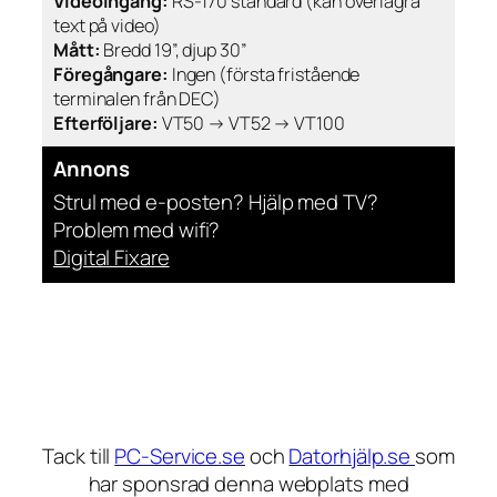
Videoingång:
RS-170 standard (kan överlagra
text på video)
Mått:
Bredd 19”, djup 30”
Föregångare:
Ingen (första fristående
terminalen från DEC)
Efterföljare:
VT50 → VT52 → VT100
Annons
Strul med e-posten? Hjälp med TV?
Problem med wifi?
Digital Fixare
Tack till
PC-Service.se
och
Datorhjälp.se
som
har sponsrad denna webplats med