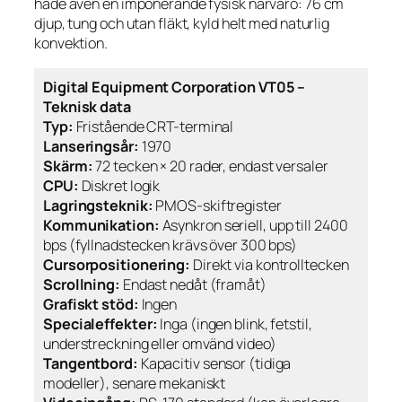
hade även en imponerande fysisk närvaro: 76 cm
djup, tung och utan fläkt, kyld helt med naturlig
konvektion.
Digital Equipment Corporation VT05 –
Teknisk data
Typ:
Fristående CRT-terminal
Lanseringsår:
1970
Skärm:
72 tecken × 20 rader, endast versaler
CPU:
Diskret logik
Lagringsteknik:
PMOS-skiftregister
Kommunikation:
Asynkron seriell, upp till 2400
bps (fyllnadstecken krävs över 300 bps)
Cursorpositionering:
Direkt via kontrolltecken
Scrollning:
Endast nedåt (framåt)
Grafiskt stöd:
Ingen
Specialeffekter:
Inga (ingen blink, fetstil,
understreckning eller omvänd video)
Tangentbord:
Kapacitiv sensor (tidiga
modeller), senare mekaniskt