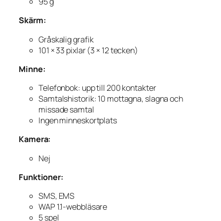
95 g
Skärm:
Gråskalig grafik
101 × 33 pixlar (3 × 12 tecken)
Minne:
Telefonbok: upp till 200 kontakter
Samtalshistorik: 10 mottagna, slagna och
missade samtal
Ingen minneskortplats
Kamera:
Nej
Funktioner:
SMS, EMS
WAP 1.1-webbläsare
5 spel