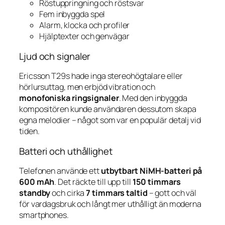
Röstuppringning och röstsvar
Fem inbyggda spel
Alarm, klocka och profiler
Hjälptexter och genvägar
Ljud och signaler
Ericsson T29s hade inga stereohögtalare eller
hörlursuttag, men erbjöd vibration och
monofoniska ringsignaler
. Med den inbyggda
kompositören kunde användaren dessutom skapa
egna melodier – något som var en populär detalj vid
tiden.
Batteri och uthållighet
Telefonen använde ett
utbytbart NiMH-batteri på
600 mAh
. Det räckte till upp till
150 timmars
standby
och cirka
7 timmars taltid
– gott och väl
för vardagsbruk och långt mer uthålligt än moderna
smartphones.