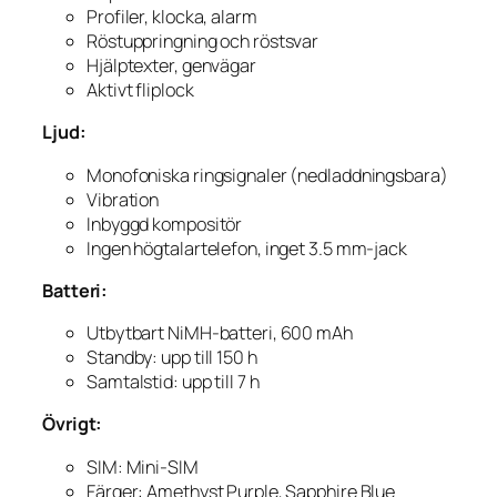
Profiler, klocka, alarm
Röstuppringning och röstsvar
Hjälptexter, genvägar
Aktivt fliplock
Ljud:
Monofoniska ringsignaler (nedladdningsbara)
Vibration
Inbyggd kompositör
Ingen högtalartelefon, inget 3.5 mm-jack
Batteri:
Utbytbart NiMH-batteri, 600 mAh
Standby: upp till 150 h
Samtalstid: upp till 7 h
Övrigt:
SIM: Mini-SIM
Färger: Amethyst Purple, Sapphire Blue