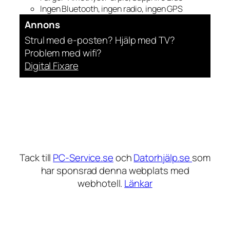
Ingen Bluetooth, ingen radio, ingen GPS
Annons
Strul med e-posten? Hjälp med TV?
Problem med wifi?
Digital Fixare
Tack till
PC-Service.se
och
Datorhjälp.se
som
har sponsrad denna webplats med
webhotell.
Länkar