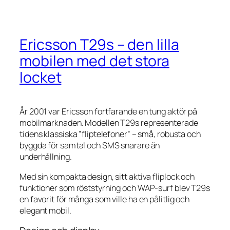
Ericsson T29s – den lilla
mobilen med det stora
locket
År 2001 var Ericsson fortfarande en tung aktör på
mobilmarknaden. Modellen T29s representerade
tidens klassiska ”fliptelefoner” – små, robusta och
byggda för samtal och SMS snarare än
underhållning.
Med sin kompakta design, sitt aktiva fliplock och
funktioner som röststyrning och WAP-surf blev T29s
en favorit för många som ville ha en pålitlig och
elegant mobil.