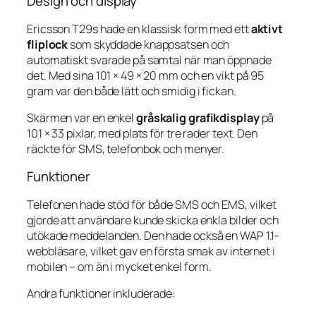
Design och display
Ericsson T29s hade en klassisk form med ett
aktivt
fliplock
som skyddade knappsatsen och
automatiskt svarade på samtal när man öppnade
det. Med sina 101 × 49 × 20 mm och en vikt på 95
gram var den både lätt och smidig i fickan.
Skärmen var en enkel
gråskalig grafikdisplay
på
101 × 33 pixlar, med plats för tre rader text. Den
räckte för SMS, telefonbok och menyer.
Funktioner
Telefonen hade stöd för både SMS och EMS, vilket
gjorde att användare kunde skicka enkla bilder och
utökade meddelanden. Den hade också en WAP 1.1-
webbläsare, vilket gav en första smak av internet i
mobilen – om än i mycket enkel form.
Andra funktioner inkluderade: