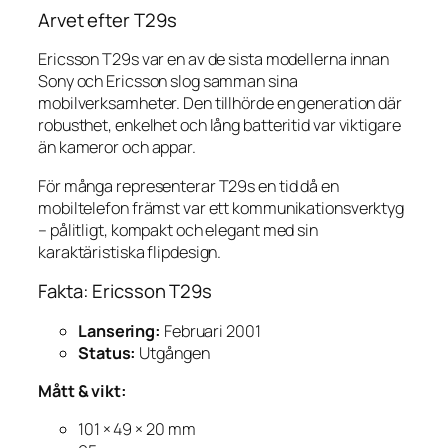
Arvet efter T29s
Ericsson T29s var en av de sista modellerna innan
Sony och Ericsson slog samman sina
mobilverksamheter. Den tillhörde en generation där
robusthet, enkelhet och lång batteritid var viktigare
än kameror och appar.
För många representerar T29s en tid då en
mobiltelefon främst var ett kommunikationsverktyg
– pålitligt, kompakt och elegant med sin
karaktäristiska flipdesign.
Fakta: Ericsson T29s
Lansering:
Februari 2001
Status:
Utgången
Mått & vikt:
101 × 49 × 20 mm