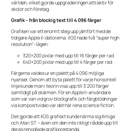
världen, vilket gjorde uppgraderingen attraktiv för
skolor och företag.
Grafik – från blockig text till 4 096 färger
Grafiken var ett enormt steg upp jämfört med de
tidigare Apple II-datorerna. IIGS hade två ”super high
resolution”-lägen:
320×200 pixlar med upp till 16 färger per rad
640×200 pixlar med upp till 4 färger per rad
Färgerna valdes ur en palett på 4 096 möjliga
nyanser. Genom att byta palett för varje horisontell
linje kunde man i teorin visa upp till 3 200 färger
samtidigt på skärmen. För en Apple II-användare
som var van vid grov blockgrafik och färgblödningar
via kompositvideo var det här rena science fiction.
Det gjorde att IIGS grafiskt kunde närma sig Amiga
och Atari ST – även om den inte riktigt nådde upp till
deras renodlade grafikprestanda.