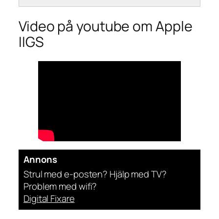
Video på youtube om Apple
IIGS
Annons
Strul med e-posten? Hjälp med TV?
Problem med wifi?
Digital Fixare