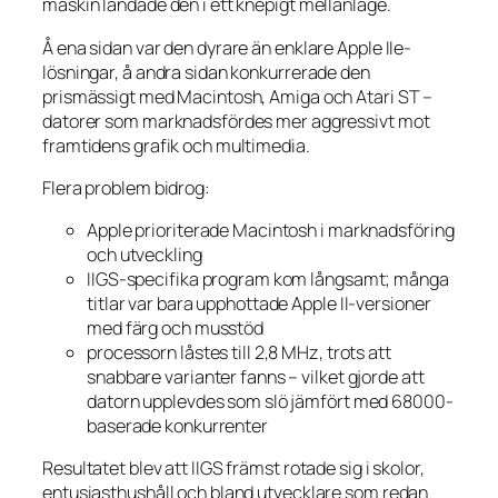
maskin landade den i ett knepigt mellanläge.
Å ena sidan var den dyrare än enklare Apple IIe-
lösningar, å andra sidan konkurrerade den
prismässigt med Macintosh, Amiga och Atari ST –
datorer som marknadsfördes mer aggressivt mot
framtidens grafik och multimedia.
Flera problem bidrog:
Apple prioriterade Macintosh i marknadsföring
och utveckling
IIGS-specifika program kom långsamt; många
titlar var bara upphottade Apple II-versioner
med färg och musstöd
processorn låstes till 2,8 MHz, trots att
snabbare varianter fanns – vilket gjorde att
datorn upplevdes som slö jämfört med 68000-
baserade konkurrenter
Resultatet blev att IIGS främst rotade sig i skolor,
entusiasthushåll och bland utvecklare som redan