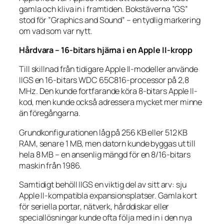
gamla och kliva in i framtiden. Bokstäverna ”GS”
stod för ”Graphics and Sound” – en tydlig markering
om vad som var nytt.
Hårdvara – 16-bitars hjärna i en Apple II-kropp
Till skillnad från tidigare Apple II-modeller använde
IIGS en 16-bitars WDC 65C816-processor på 2,8
MHz. Den kunde fortfarande köra 8-bitars Apple II-
kod, men kunde också adressera mycket mer minne
än föregångarna.
Grundkonfigurationen låg på 256 KB eller 512 KB
RAM, senare 1 MB, men datorn kunde byggas ut till
hela 8 MB – en ansenlig mängd för en 8/16-bitars
maskin från 1986.
Samtidigt behöll IIGS en viktig del av sitt arv: sju
Apple II-kompatibla expansionsplatser. Gamla kort
för seriella portar, nätverk, hårddiskar eller
speciallösningar kunde ofta följa med in i den nya