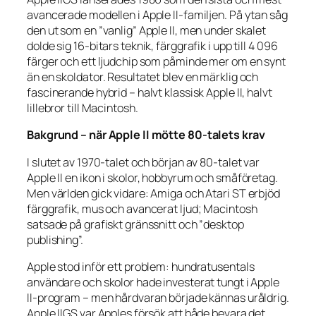
avancerade modellen i Apple II-familjen. På ytan såg
den ut som en ”vanlig” Apple II, men under skalet
dolde sig 16-bitars teknik, färggrafik i upp till 4 096
färger och ett ljudchip som påminde mer om en synt
än en skoldator. Resultatet blev en märklig och
fascinerande hybrid – halvt klassisk Apple II, halvt
lillebror till Macintosh.
Bakgrund – när Apple II mötte 80-talets krav
I slutet av 1970-talet och början av 80-talet var
Apple II en ikon i skolor, hobbyrum och småföretag.
Men världen gick vidare: Amiga och Atari ST erbjöd
färggrafik, mus och avancerat ljud; Macintosh
satsade på grafiskt gränssnitt och ”desktop
publishing”.
Apple stod inför ett problem: hundratusentals
användare och skolor hade investerat tungt i Apple
II-program – men hårdvaran började kännas uråldrig.
Apple IIGS var Apples försök att både bevara det