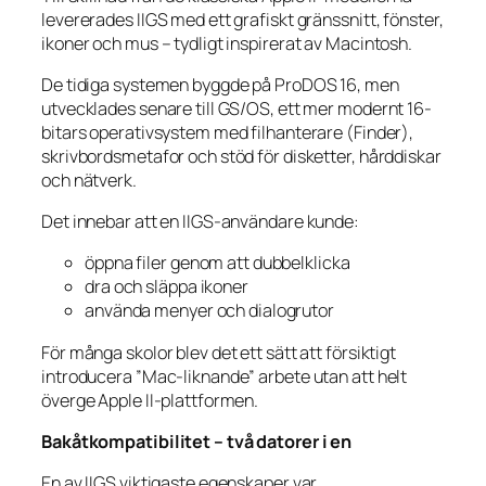
levererades IIGS med ett grafiskt gränssnitt, fönster,
ikoner och mus – tydligt inspirerat av Macintosh.
De tidiga systemen byggde på ProDOS 16, men
utvecklades senare till GS/OS, ett mer modernt 16-
bitars operativsystem med filhanterare (Finder),
skrivbordsmetafor och stöd för disketter, hårddiskar
och nätverk.
Det innebar att en IIGS-användare kunde:
öppna filer genom att dubbelklicka
dra och släppa ikoner
använda menyer och dialogrutor
För många skolor blev det ett sätt att försiktigt
introducera ”Mac-liknande” arbete utan att helt
överge Apple II-plattformen.
Bakåtkompatibilitet – två datorer i en
En av IIGS viktigaste egenskaper var