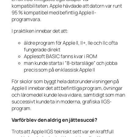
kompatibiliteten. Apple hävdade att datorn var runt
95 % kompatibel med befintlig Apple II-
programvara.
I praktiken innebar det att:
äldre program för Apple II, II+, IIe och IIc ofta
fungerade direkt
Applesoft BASIC fanns kvar i ROM
man kunde starta i ”8-bitarsläge” och jobba
precis som på en klassisk Apple II
För skolor som byggt hela datorundervisningen på
Apple II innebar det att befintliga program, övningar
och läromedel kunde leva vidare, samtidigt som man
successivt kunde ta in moderna, grafiska IIGS-
program.
Varför blev den aldrig en jättesuccé?
Trots att Apple IIGS tekniskt sett var en kraftfull