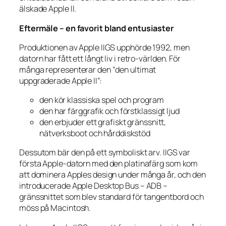
älskade Apple II.
Eftermäle – en favorit bland entusiaster
Produktionen av Apple IIGS upphörde 1992, men
datorn har fått ett långt liv i retro-världen. För
många representerar den ”den ultimat
uppgraderade Apple II”:
den kör klassiska spel och program
den har färggrafik och förstklassigt ljud
den erbjuder ett grafiskt gränssnitt,
nätverksboot och hårddiskstöd
Dessutom bär den på ett symboliskt arv. IIGS var
första Apple-datorn med den platinafärg som kom
att dominera Apples design under många år, och den
introducerade Apple Desktop Bus – ADB –
gränssnittet som blev standard för tangentbord och
möss på Macintosh.