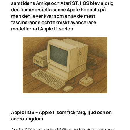
samtidens Amiga och Atari ST. IIGS blev aldrig
den kommersiella succé Apple hoppats på –
men den lever kvar som en av de mest
fascinerande och tekniskt avancerade
modellerna i Apple II-serien.
Apple IIGS – Apple II som fick färg, ljud och en
andra ungdom
Apple IIGS lanserades 1986 som den sista och mest