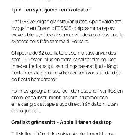
Ljud – en synt gömd i en skoldator
Där IIGS verkligen glänste var ljudet. Apple valde att
bygga in ett Ensoniq ES5503-chip, samma typ av
wavetable-syntteknik som användes i professionella
synthesizers från samma tillverkare.
Chipet hade 32 oscillatorer, som oftast användes
som 15 ”röster” plus en extra kanal för timing. Det
innebar flerkanaligt, samplingsbaserat ljud – långt
bortom enkla pip och fyrkanter som var standard på
de flesta hemdatorer.
För musikprogram, spel och demoscenen var IIGS en
dröm: egna instrument, ackord, trummor och
effekter gick att spela upp direkt från datorn, utan
extra ljudkort.
Grafiskt gränssnitt – Apple II får en desktop
Till skillnad från de klassiska Apple II-modellerna