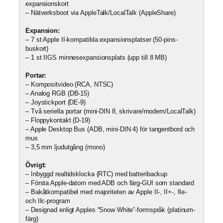
expansionskort
– Nätverksboot via AppleTalk/LocalTalk (AppleShare)
Expansion:
– 7 st Apple II-kompatibla expansionsplatser (50-pins-
buskort)
– 1 st IIGS minnesexpansionsplats (upp till 8 MB)
Portar:
– Kompositvideo (RCA, NTSC)
– Analog RGB (DB-15)
– Joystickport (DE-9)
– Två seriella portar (mini-DIN 8, skrivare/modem/LocalTalk)
– Floppykontakt (D-19)
– Apple Desktop Bus (ADB, mini-DIN 4) för tangentbord och
mus
– 3,5 mm ljudutgång (mono)
Övrigt:
– Inbyggd realtidsklocka (RTC) med batteribackup
– Första Apple-datorn med ADB och färg-GUI som standard
– Bakåtkompatibel med majoriteten av Apple II-, II+-, IIe-
och IIc-program
– Designad enligt Apples “Snow White”-formspråk (platinum-
färg)