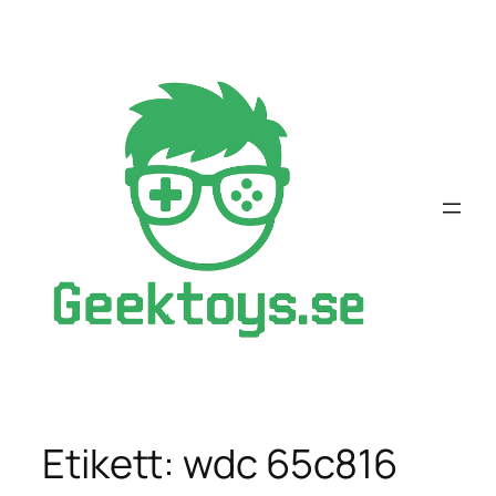
Hoppa
till
innehåll
Etikett:
wdc 65c816