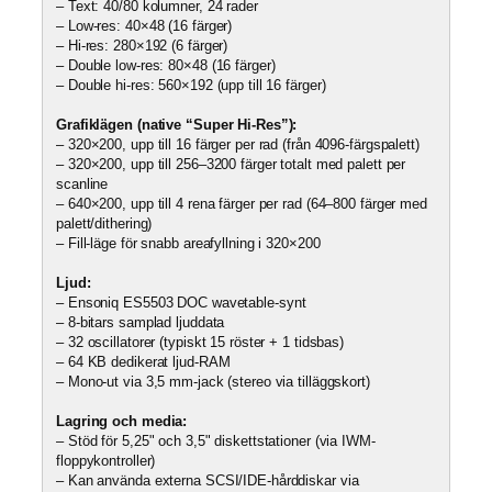
– Text: 40/80 kolumner, 24 rader
– Low-res: 40×48 (16 färger)
– Hi-res: 280×192 (6 färger)
– Double low-res: 80×48 (16 färger)
– Double hi-res: 560×192 (upp till 16 färger)
Grafiklägen (native “Super Hi-Res”):
– 320×200, upp till 16 färger per rad (från 4096-färgspalett)
– 320×200, upp till 256–3200 färger totalt med palett per
scanline
– 640×200, upp till 4 rena färger per rad (64–800 färger med
palett/dithering)
– Fill-läge för snabb areafyllning i 320×200
Ljud:
– Ensoniq ES5503 DOC wavetable-synt
– 8-bitars samplad ljuddata
– 32 oscillatorer (typiskt 15 röster + 1 tidsbas)
– 64 KB dedikerat ljud-RAM
– Mono-ut via 3,5 mm-jack (stereo via tilläggskort)
Lagring och media:
– Stöd för 5,25" och 3,5" diskettstationer (via IWM-
floppykontroller)
– Kan använda externa SCSI/IDE-hårddiskar via