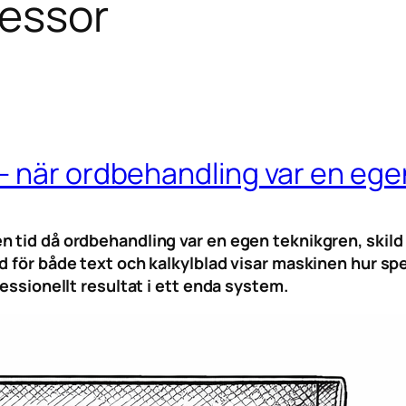
essor
– när ordbehandling var en ege
n tid då ordbehandling var en egen teknikgren, skil
d för både text och kalkylblad visar maskinen hur s
fessionellt resultat i ett enda system.