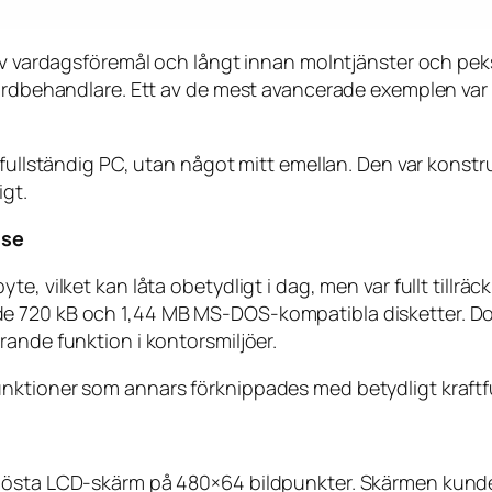
lev vardagsföremål och långt innan molntjänster och pek
e ordbehandlare. Ett av de mest avancerade exemplen va
 fullständig PC, utan något mitt emellan. Den var konstr
igt.
lse
e, vilket kan låta obetydligt i dag, men var fullt tillrä
de 720 kB och 1,44 MB MS-DOS-kompatibla disketter. D
rande funktion i kontorsmiljöer.
nktioner som annars förknippades med betydligt kraftfu
lösta LCD-skärm på 480×64 bildpunkter. Skärmen kunde 