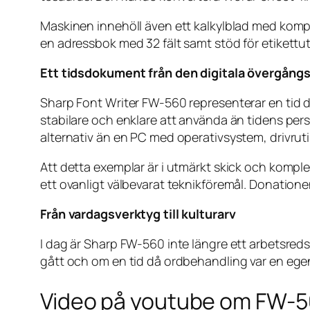
Maskinen innehöll även ett kalkylblad med kompa
en adressbok med 32 fält samt stöd för etikettuts
Ett tidsdokument från den digitala övergång
Sharp Font Writer FW-560 representerar en tid d
stabilare och enklare att använda än tidens per
alternativ än en PC med operativsystem, drivruti
Att detta exemplar är i utmärkt skick och komple
ett ovanligt välbevarat teknikföremål. Donation
Från vardagsverktyg till kulturarv
I dag är Sharp FW-560 inte längre ett arbetsred
gått och om en tid då ordbehandling var en eg
Video på youtube om FW-