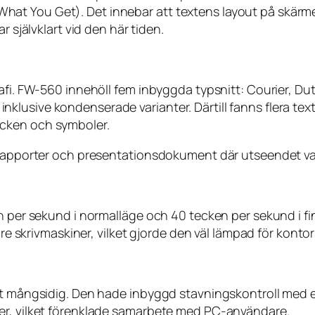
t You Get). Det innebar att textens layout på skärmen
r självklart vid den här tiden.
rafi. FW-560 innehöll fem inbyggda typsnitt: Courier, D
er, inklusive kondenserade varianter. Därtill fanns flera
cken och symboler.
 rapporter och presentationsdokument där utseendet var
ken per sekund i normalläge och 40 tecken per sekund i
dre skrivmaskiner, vilket gjorde den väl lämpad för kontor
rt mångsidig. Den hade inbyggd stavningskontroll med en 
er, vilket förenklade samarbete med PC-användare.