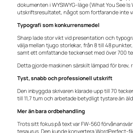
dokumenten i WYSIWYG-läge (What You See Is Wha
utskriftsresultatet, något som fortfarande inte va
Typografi som konkurrensmedel
Sharp lade stor vikt vid presentation och typog
välja mellan tjugo storlekar, från 8 till 48 punkt
samt ett omfattande teckenset med över 700 te
Detta gjorde maskinen särskilt lämpad för brev,
Tyst, snabb och professionell utskrift
Den inbyggda skrivaren klarade upp till 70 tec
till 11,7 tum och arbetade betydligt tystare än äl
Mer än bara ordbehandling
Trots sitt fokus på text var FW-560 förvånansvä
tesaurus. Den kunde konvertera WordPerfect-fil