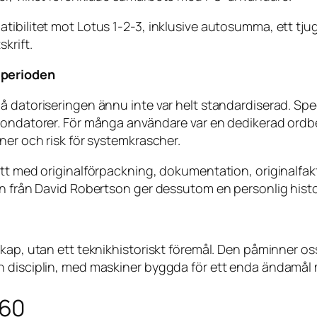
tibilitet mot Lotus 1-2-3, inklusive autosumma, ett tju
krift.
sperioden
å datoriseringen ännu inte var helt standardiserad. Sp
sondatorer. För många användare var en dedikerad ordbe
ner och risk för systemkrascher.
tt med originalförpackning, dokumentation, originalfaktur
en från David Robertson ger dessutom en personlig hist
skap, utan ett teknikhistoriskt föremål. Den påminner o
en disciplin, med maskiner byggda för ett enda ändamå
560