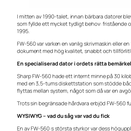
I mitten av 1990-talet, innan bärbara datorer b
som fyllde ett mycket tydligt behov: friståend
1995.
FW-560 var varken en vanlig skrivmaskin eller en
dokument med hög kvalitet, snabbt och tillförlitl
En specialiserad dator i ordets rätta bemärke
Sharp FW-560 hade ett internt minne på 30 kilobyt
med en 3,5-tums diskettstation som stödde bå
flyttas mellan system, något som då var en avgö
Trots sin begränsade hårdvara erbjöd FW-560 fu
WYSIWYG – vad du såg var vad du fick
En av FW-560:s största styrkor var dess högupp