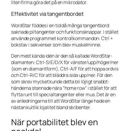
liten firma göra det på en mikrodator.
Effektivitet via tangentbordet
WordStar föddes i en tid då många tangentbord
saknade piltangenter och funktionsknappar. I stället
använde programmet kontrollkommandon: Ctrl +
bokstav i sekvenser som blev muskelminne.
Den mest kända idén är den så kallade WordStar-
diamanten: Ctrl-S/E/D/X för vänster/upp/höger/ner
(som en diamantform), Ctrl-A/F för att hoppa ordvis
och Ctrl-R/C för att bläddra sida upp/ner. För den
som skrev mycket kunde detta bli löjligt snabbt:
händerna stannade nära “home row” i stället för att
flytta runt till specialtangenter eller mus. Det är en
av anledningarna till att WordStar länge hade en
nästan kultlik lojalitet bland skribenter.
När portabilitet blev en