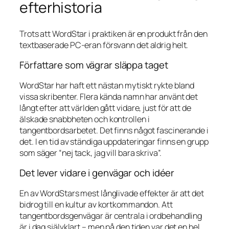
efterhistoria
Trots att WordStar i praktiken är en produkt från den
textbaserade PC-eran försvann det aldrig helt.
Författare som vägrar släppa taget
WordStar har haft ett nästan mytiskt rykte bland
vissa skribenter. Flera kända namn har använt det
långt efter att världen gått vidare, just för att de
älskade snabbheten och kontrollen i
tangentbordsarbetet. Det finns något fascinerande i
det. I en tid av ständiga uppdateringar finns en grupp
som säger “nej tack, jag vill bara skriva”.
Det lever vidare i genvägar och idéer
En av WordStars mest långlivade effekter är att det
bidrog till en kultur av kortkommandon. Att
tangentbordsgenvägar är centrala i ordbehandling
är i dag självklart – men på den tiden var det en hel