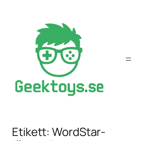
Hoppa
till
innehåll
Etikett:
WordStar-