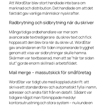
Att WordStar blev stort handlade inte bara om
marknad och distribution. Det handlade om att det
faktiskt gav vanliga människor nya krafter.
Radbrytning och sidbrytning när du skriver
Många tidiga ordbehandlare var mer som
avancerade textredigerare: du skrev text och fick
hoppas att den blev bra när du skrev ut. WordStar
gav användaren en för tiden imponerande trygghet
genom att visa var sidbrytningar skulle hamna.
Skärmen var textbaserad, men att se “här tar sidan
slut” gjorde enorm skillnad i arbetsflödet.
Mail merge – massutskick för småföretag
WordStar var tidigt ute med kopplad utskrift: att
skriva ett standardbrev och automatiskt fylla i namn,
adresser och andra fält från en datafil. Sådant var
tidigare något man förknippade med dyr
kontorsutrustning och stora system – nu kunde en