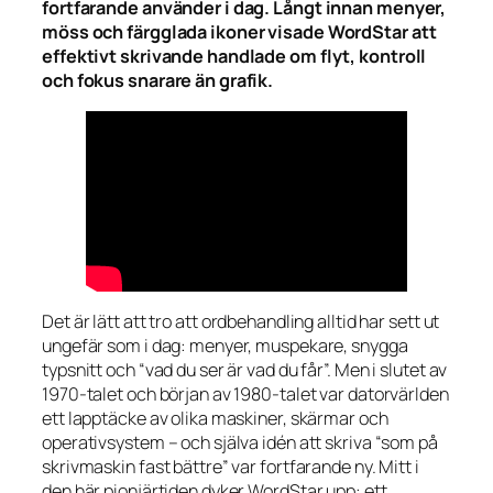
fortfarande använder i dag. Långt innan menyer,
möss och färgglada ikoner visade WordStar att
effektivt skrivande handlade om flyt, kontroll
och fokus snarare än grafik.
Det är lätt att tro att ordbehandling alltid har sett ut
ungefär som i dag: menyer, muspekare, snygga
typsnitt och “vad du ser är vad du får”. Men i slutet av
1970-talet och början av 1980-talet var datorvärlden
ett lapptäcke av olika maskiner, skärmar och
operativsystem – och själva idén att skriva “som på
skrivmaskin fast bättre” var fortfarande ny. Mitt i
den här pionjärtiden dyker WordStar upp: ett