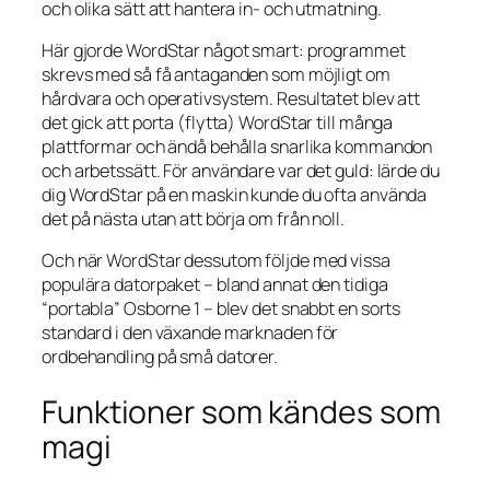
och olika sätt att hantera in- och utmatning.
Här gjorde WordStar något smart: programmet
skrevs med så få antaganden som möjligt om
hårdvara och operativsystem. Resultatet blev att
det gick att porta (flytta) WordStar till många
plattformar och ändå behålla snarlika kommandon
och arbetssätt. För användare var det guld: lärde du
dig WordStar på en maskin kunde du ofta använda
det på nästa utan att börja om från noll.
Och när WordStar dessutom följde med vissa
populära datorpaket – bland annat den tidiga
“portabla” Osborne 1 – blev det snabbt en sorts
standard i den växande marknaden för
ordbehandling på små datorer.
Funktioner som kändes som
magi