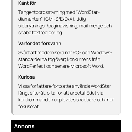
Känt för
Tangentbordsstyrning med “WordStar-
diamanten” (Ctrl-S/E/D/X), tidig
sidbrytnings-/paginavisning, mail merge och
snabb textredigering.
Varför det försvann
Svårt att modernisera när PC- och Windows-
standarderna tog över; konkurrens från
WordPerfect och senare Microsoft Word.
Kuriosa
Vissa författare fortsatte använda WordStar
långt efteråt, ofta för att arbetsflödet via
kortkommandon upplevdes snabbare och mer
fokuserat.
Annons