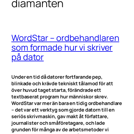
diamanten
WordStar – ordbehandlaren
som formade hur vi skriver
på dator
Under en tid då datorer fortfarande pep,
blinkade och krävde tekniskt tålamod för att
över huvud taget starta, förändrade ett
textbaserat program hur människor skrev.
WordStar var mer än bara en tidig ordbehandlare
– det var ett verktyg som gjorde datorn till en
seriös skrivmaskin, gav makt åt författare,
journalister och småföretagare, och lade
grunden för många av de arbetsmetoder vi