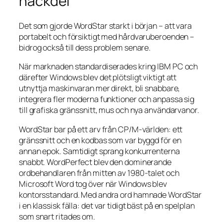
nackdel
Det som gjorde WordStar starkt i början – att vara
portabelt och försiktigt med hårdvaruberoenden –
bidrog också till dess problem senare.
När marknaden standardiserades kring IBM PC och
därefter Windows blev det plötsligt viktigt att
utnyttja maskinvaran mer direkt, bli snabbare,
integrera fler moderna funktioner och anpassa sig
till grafiska gränssnitt, mus och nya användarvanor.
WordStar bar på ett arv från CP/M-världen: ett
gränssnitt och en kodbas som var byggd för en
annan epok. Samtidigt sprang konkurrenterna
snabbt. WordPerfect blev den dominerande
ordbehandlaren från mitten av 1980-talet och
Microsoft Word tog över när Windows blev
kontorsstandard. Med andra ord hamnade WordStar
i en klassisk fälla: det var tidigt bäst på en spelplan
som snart ritades om.