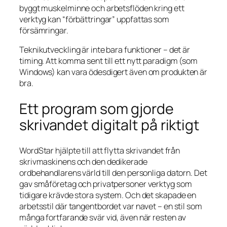
byggt muskelminne och arbetsflöden kring ett
verktyg kan “förbättringar” uppfattas som
försämringar.
Teknikutveckling är inte bara funktioner – det är
timing. Att komma sent till ett nytt paradigm (som
Windows) kan vara ödesdigert även om produkten är
bra.
Ett program som gjorde
skrivandet digitalt på riktigt
WordStar hjälpte till att flytta skrivandet från
skrivmaskinens och den dedikerade
ordbehandlarens värld till den personliga datorn. Det
gav småföretag och privatpersoner verktyg som
tidigare krävde stora system. Och det skapade en
arbetsstil där tangentbordet var navet – en stil som
många fortfarande svär vid, även när resten av