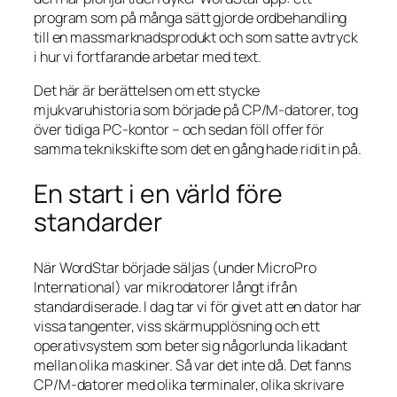
program som på många sätt gjorde ordbehandling
till en massmarknadsprodukt och som satte avtryck
i hur vi fortfarande arbetar med text.
Det här är berättelsen om ett stycke
mjukvaruhistoria som började på CP/M-datorer, tog
över tidiga PC-kontor – och sedan föll offer för
samma teknikskifte som det en gång hade ridit in på.
En start i en värld före
standarder
När WordStar började säljas (under MicroPro
International) var mikrodatorer långt ifrån
standardiserade. I dag tar vi för givet att en dator har
vissa tangenter, viss skärmupplösning och ett
operativsystem som beter sig någorlunda likadant
mellan olika maskiner. Så var det inte då. Det fanns
CP/M-datorer med olika terminaler, olika skrivare