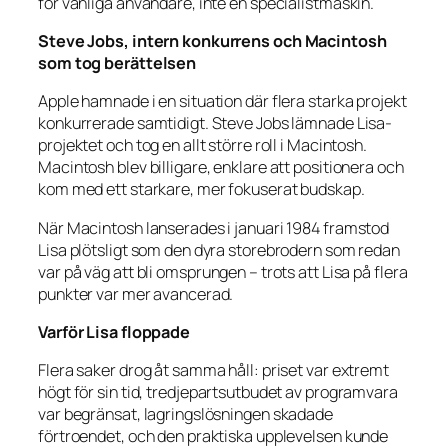
för vanliga användare, inte en specialistmaskin.
Steve Jobs, intern konkurrens och Macintosh
som tog berättelsen
Apple hamnade i en situation där flera starka projekt
konkurrerade samtidigt. Steve Jobs lämnade Lisa-
projektet och tog en allt större roll i Macintosh.
Macintosh blev billigare, enklare att positionera och
kom med ett starkare, mer fokuserat budskap.
När Macintosh lanserades i januari 1984 framstod
Lisa plötsligt som den dyra storebrodern som redan
var på väg att bli omsprungen – trots att Lisa på flera
punkter var mer avancerad.
Varför Lisa floppade
Flera saker drog åt samma håll: priset var extremt
högt för sin tid, tredjepartsutbudet av programvara
var begränsat, lagringslösningen skadade
förtroendet, och den praktiska upplevelsen kunde