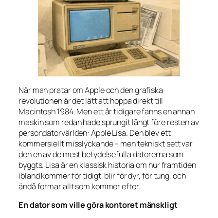
När man pratar om Apple och den grafiska
revolutionen är det lätt att hoppa direkt till
Macintosh 1984. Men ett år tidigare fanns en annan
maskin som redan hade sprungit långt före resten av
persondatorvärlden: Apple Lisa. Den blev ett
kommersiellt misslyckande – men tekniskt sett var
den en av de mest betydelsefulla datorerna som
byggts. Lisa är en klassisk historia om hur framtiden
ibland kommer för tidigt, blir för dyr, för tung, och
ändå formar allt som kommer efter.
En dator som ville göra kontoret mänskligt