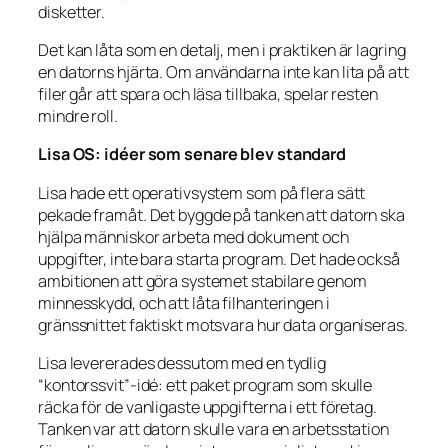
disketter.
Det kan låta som en detalj, men i praktiken är lagring
en datorns hjärta. Om användarna inte kan lita på att
filer går att spara och läsa tillbaka, spelar resten
mindre roll.
Lisa OS: idéer som senare blev standard
Lisa hade ett operativsystem som på flera sätt
pekade framåt. Det byggde på tanken att datorn ska
hjälpa människor arbeta med dokument och
uppgifter, inte bara starta program. Det hade också
ambitionen att göra systemet stabilare genom
minnesskydd, och att låta filhanteringen i
gränssnittet faktiskt motsvara hur data organiseras.
Lisa levererades dessutom med en tydlig
“kontorssvit”-idé: ett paket program som skulle
räcka för de vanligaste uppgifterna i ett företag.
Tanken var att datorn skulle vara en arbetsstation