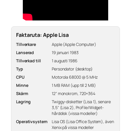
Faktaruta: Apple Lisa
Tillverkare
Apple (Apple Computer)
Lanserad
19 januari 1983
Tillverkad till
1 augusti 1986
Typ
Persondator (desktop)
CPU
Motorola 68000 @ 5 MHz
Minne
1 MB RAM (upp till 2 MB)
Skärm
12" monokrom, 720×364
Lagring
Twiggy-disketter (Lisa 1), senare
3,5" (Lisa 2), ProFile/Widget-
hårddisk (vissa modeller)
Operativsystem
Lisa OS (Lisa Office System), även
Xenix på vissa modeller