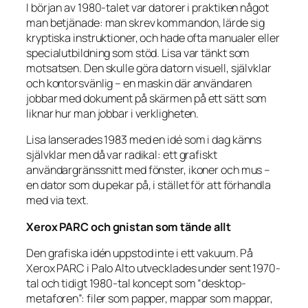
I början av 1980-talet var datorer i praktiken något
man betjänade: man skrev kommandon, lärde sig
kryptiska instruktioner, och hade ofta manualer eller
specialutbildning som stöd. Lisa var tänkt som
motsatsen. Den skulle göra datorn visuell, självklar
och kontorsvänlig – en maskin där användaren
jobbar med dokument på skärmen på ett sätt som
liknar hur man jobbar i verkligheten.
Lisa lanserades 1983 med en idé som i dag känns
självklar men då var radikal: ett grafiskt
användargränssnitt med fönster, ikoner och mus –
en dator som du pekar på, i stället för att förhandla
med via text.
Xerox PARC och gnistan som tände allt
Den grafiska idén uppstod inte i ett vakuum. På
Xerox PARC i Palo Alto utvecklades under sent 1970-
tal och tidigt 1980-tal koncept som “desktop-
metaforen”: filer som papper, mappar som mappar,