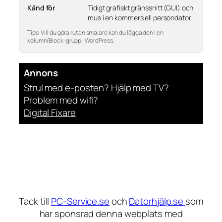
Känd för
Tidigt grafiskt gränssnitt (GUI) och
mus i en kommersiell persondator
Tips: Vill du göra rutan smalare kan du lägga den i en
kolumn/Block-grupp i WordPress.
Annons
Strul med e-posten? Hjälp med TV?
Problem med wifi?
Digital Fixare
Tack till
PC-Service.se
och
Datorhjälp.se
som
har sponsrad denna webplats med