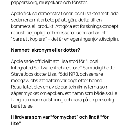
papperskorg, muspekare och fönster.
Apple fick se demonstrationer, och Lisa-teamet lade
sedan enormt arbete på att göra detta till en
kommersiell produkt. Att göra ett forskningskoncept
robust, begripligt och massproducerbart är inte
“bara att kopiera” – det är en egen ingenjörsdisciplin.
Namnet: akronym eller dotter?
Apple sade officiellt att Lisa stod för “Local
Integrated Software Architecture”. Samtidigt hette
Steve Jobs dotter Lisa, född 1978, och senare
medgav Jobs att datorn var döpt efter henne.
Resultatet blev en av de där teknikmyterna som
säger mycket om epoken: ett namn som både skulle
fungera i marknadsföring och bära på en personlig
berättelse.
Hårdvara som var “för mycket” och ändå “för
lite”