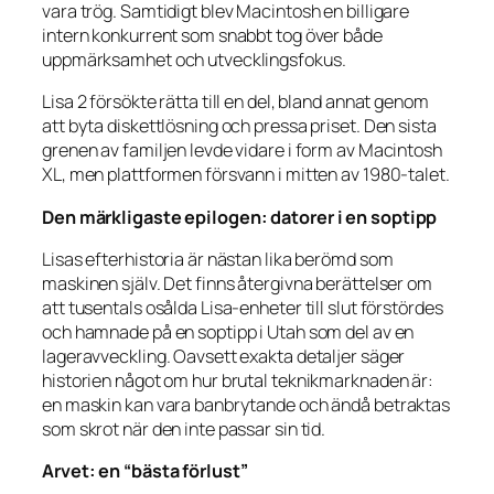
vara trög. Samtidigt blev Macintosh en billigare
intern konkurrent som snabbt tog över både
uppmärksamhet och utvecklingsfokus.
Lisa 2 försökte rätta till en del, bland annat genom
att byta diskettlösning och pressa priset. Den sista
grenen av familjen levde vidare i form av Macintosh
XL, men plattformen försvann i mitten av 1980-talet.
Den märkligaste epilogen: datorer i en soptipp
Lisas efterhistoria är nästan lika berömd som
maskinen själv. Det finns återgivna berättelser om
att tusentals osålda Lisa-enheter till slut förstördes
och hamnade på en soptipp i Utah som del av en
lageravveckling. Oavsett exakta detaljer säger
historien något om hur brutal teknikmarknaden är:
en maskin kan vara banbrytande och ändå betraktas
som skrot när den inte passar sin tid.
Arvet: en “bästa förlust”