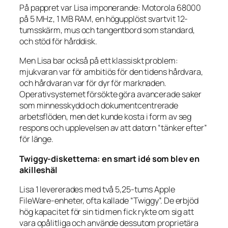
På pappret var Lisa imponerande: Motorola 68000
på 5 MHz, 1 MB RAM, en högupplöst svartvit 12-
tumsskärm, mus och tangentbord som standard,
och stöd för hårddisk.
Men Lisa bar också på ett klassiskt problem:
mjukvaran var för ambitiös för den tidens hårdvara,
och hårdvaran var för dyr för marknaden.
Operativsystemet försökte göra avancerade saker
som minnesskydd och dokumentcentrerade
arbetsflöden, men det kunde kosta i form av seg
respons och upplevelsen av att datorn “tänker efter”
för länge.
Twiggy-disketterna: en smart idé som blev en
akilleshäl
Lisa 1 levererades med två 5,25-tums Apple
FileWare-enheter, ofta kallade “Twiggy”. De erbjöd
hög kapacitet för sin tid men fick rykte om sig att
vara opålitliga och använde dessutom proprietära