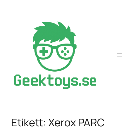
Hoppa
till
innehåll
Etikett:
Xerox PARC