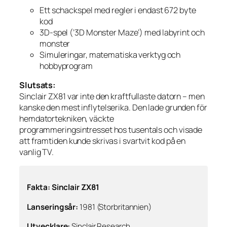
Ett schackspel med regler i endast 672 byte
kod
3D-spel (’3D Monster Maze’) med labyrint och
monster
Simuleringar, matematiska verktyg och
hobbyprogram
Slutsats:
Sinclair ZX81 var inte den kraftfullaste datorn – men
kanske den mest inflytelserika. Den lade grunden för
hemdatortekniken, väckte
programmeringsintresset hos tusentals och visade
att framtiden kunde skrivas i svartvit kod på en
vanlig TV.
Fakta: Sinclair ZX81
Lanseringsår:
1981 (Storbritannien)
Utvecklare:
Sinclair Research