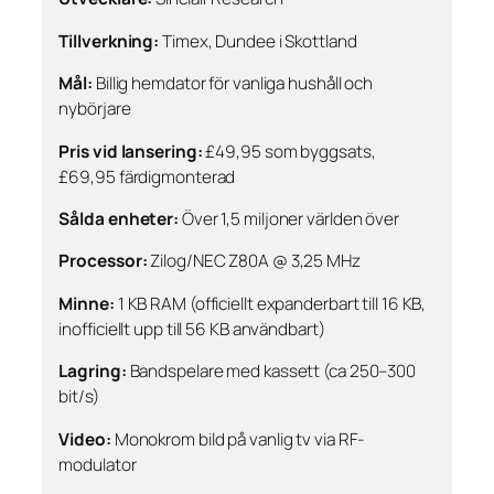
Tillverkning:
Timex, Dundee i Skottland
Mål:
Billig hemdator för vanliga hushåll och
nybörjare
Pris vid lansering:
£49,95 som byggsats,
£69,95 färdigmonterad
Sålda enheter:
Över 1,5 miljoner världen över
Processor:
Zilog/NEC Z80A @ 3,25 MHz
Minne:
1 KB RAM (officiellt expanderbart till 16 KB,
inofficiellt upp till 56 KB användbart)
Lagring:
Bandspelare med kassett (ca 250–300
bit/s)
Video:
Monokrom bild på vanlig tv via RF-
modulator