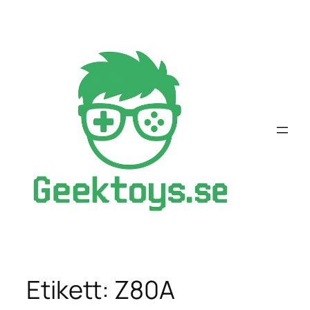
Hoppa
till
innehåll
Etikett:
Z80A