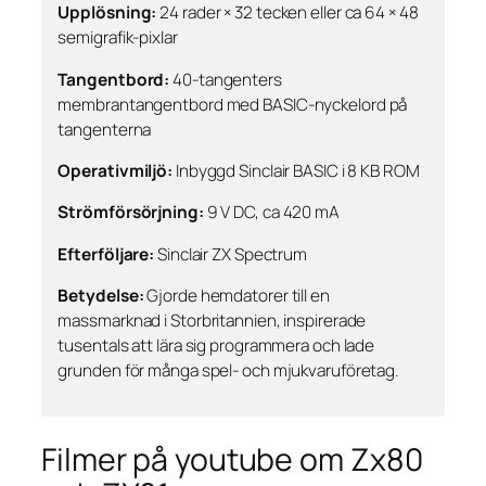
Upplösning:
24 rader × 32 tecken eller ca 64 × 48
semigrafik-pixlar
Tangentbord:
40-tangenters
membrantangentbord med BASIC-nyckelord på
tangenterna
Operativmiljö:
Inbyggd Sinclair BASIC i 8 KB ROM
Strömförsörjning:
9 V DC, ca 420 mA
Efterföljare:
Sinclair ZX Spectrum
Betydelse:
Gjorde hemdatorer till en
massmarknad i Storbritannien, inspirerade
tusentals att lära sig programmera och lade
grunden för många spel- och mjukvaruföretag.
Filmer på youtube om Zx80