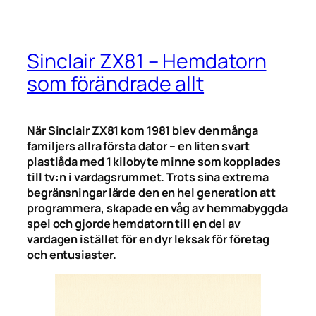
Sinclair ZX81 – Hemdatorn
som förändrade allt
När Sinclair ZX81 kom 1981 blev den många
familjers allra första dator – en liten svart
plastlåda med 1 kilobyte minne som kopplades
till tv:n i vardagsrummet. Trots sina extrema
begränsningar lärde den en hel generation att
programmera, skapade en våg av hemmabyggda
spel och gjorde hemdatorn till en del av
vardagen istället för en dyr leksak för företag
och entusiaster.