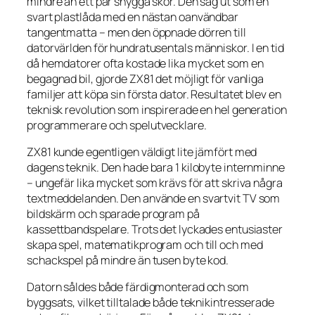
mindre än ett par snygga skor. Den såg ut som en
svart plastlåda med en nästan oanvändbar
tangentmatta – men den öppnade dörren till
datorvärlden för hundratusentals människor. I en tid
då hemdatorer ofta kostade lika mycket som en
begagnad bil, gjorde ZX81 det möjligt för vanliga
familjer att köpa sin första dator. Resultatet blev en
teknisk revolution som inspirerade en hel generation
programmerare och spelutvecklare.
ZX81 kunde egentligen väldigt lite jämfört med
dagens teknik. Den hade bara 1 kilobyte internminne
– ungefär lika mycket som krävs för att skriva några
textmeddelanden. Den använde en svartvit TV som
bildskärm och sparade program på
kassettbandspelare. Trots det lyckades entusiaster
skapa spel, matematikprogram och till och med
schackspel på mindre än tusen byte kod.
Datorn såldes både färdigmonterad och som
byggsats, vilket tilltalade både teknikintresserade