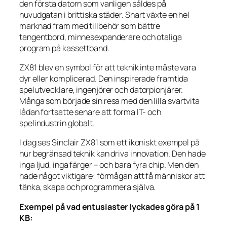
den första datorn som vanligen såldes på
huvudgatan i brittiska städer. Snart växte en hel
marknad fram med tillbehör som bättre
tangentbord, minnesexpanderare och otaliga
program på kassettband.
ZX81 blev en symbol för att teknik inte måste vara
dyr eller komplicerad. Den inspirerade framtida
spelutvecklare, ingenjörer och datorpionjärer.
Många som började sin resa med den lilla svartvita
lådan fortsatte senare att forma IT- och
spelindustrin globalt.
I dag ses Sinclair ZX81 som ett ikoniskt exempel på
hur begränsad teknik kan driva innovation. Den hade
inga ljud, inga färger – och bara fyra chip. Men den
hade något viktigare: förmågan att få människor att
tänka, skapa och programmera själva.
Exempel på vad entusiaster lyckades göra på 1
KB: