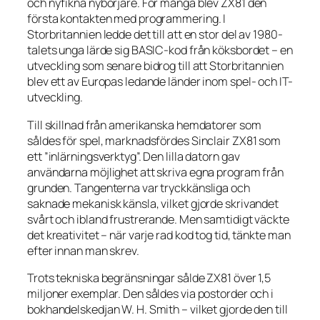
och nyfikna nybörjare. För många blev ZX81 den
första kontakten med programmering. I
Storbritannien ledde det till att en stor del av 1980-
talets unga lärde sig BASIC-kod från köksbordet – en
utveckling som senare bidrog till att Storbritannien
blev ett av Europas ledande länder inom spel- och IT-
utveckling.
Till skillnad från amerikanska hemdatorer som
såldes för spel, marknadsfördes Sinclair ZX81 som
ett ”inlärningsverktyg”. Den lilla datorn gav
användarna möjlighet att skriva egna program från
grunden. Tangenterna var tryckkänsliga och
saknade mekanisk känsla, vilket gjorde skrivandet
svårt och ibland frustrerande. Men samtidigt väckte
det kreativitet – när varje rad kod tog tid, tänkte man
efter innan man skrev.
Trots tekniska begränsningar sålde ZX81 över 1,5
miljoner exemplar. Den såldes via postorder och i
bokhandelskedjan W. H. Smith – vilket gjorde den till