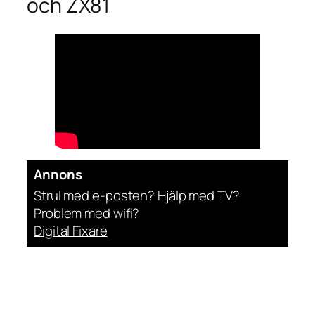
och ZX81
Annons
Strul med e-posten? Hjälp med TV?
Problem med wifi?
Digital Fixare