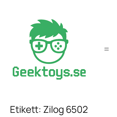
Hoppa
till
innehåll
Etikett:
Zilog 6502