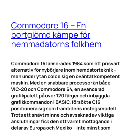
Commodore 16 – En
bortglömd kämpe för
hemmadatorns folkhem
Commodore 16 lanserades 1984 som ett prisvärt
alternativ för nybörjare inom hemdatorteknik –
men under ytan dolde sig en oväntat kompetent
maskin. Med en snabbare processor än både
VIC-20 och Commodore 64, en avancerad
grafikpalett på över 120 färger och inbyggda
grafikkommandon i BASIC, försökte C16
positionera sig som framtidens instegsmodell.
Trots ett snävt minne och avsaknad av viktiga
anslutningar fick den ett varmt mottagande i
delar av Europa och Mexiko – inte minst som