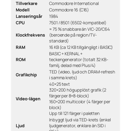
Tillverkare
Commodore International
Modell
Commodore 16 (C16)
Lanseringsår
1984
CPU
7501 / 8501 (6502-kompatibel)
≈ 75 % snabbare än VIC-20/C64
Klockfrekvens
(beroende på region/TV-
standard)
RAM
16 KB (ca 12 KB tillgängligt i BASIC)
BASIC + KERNAL +
ROM
teckengenerator (totalt 32 KB-
familj, delad med Plus/4)
TED (video, ljud och DRAM-refresh
Grafikchip
i samma krets)
40×25 text
320×200 högupplöst grafik (2
färger per 8×8-block)
Video-lägen
160×200 multicolor (4 färger per
block)
Upp till 121 färger i paletten
Inbyggt ljud via TED-krets (enkel
Ljud
ljudgenerator, enklare än SID i