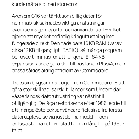
kunde mäta sig med storebror.
Även om C16 var tänkt som billig dator för
hemmabruk saknades viktiga anslutningar –
exempelvis gameportar och användarport – vilket
gjorde att mycket befintlig kringutrustning inte
fungerade direkt. Den hade bara 16 KB RAM (varav
cirka 12 KB tillgängligt i BASIC), så många program
behövde trimmas för att fungera. En 64 KB-
expansion kunde göra den till nästan en Plus/4, men
dessa såldes aldrig officiellt av Commodore.
Trots sin blygsamma början kom Commodore 16 att
göra stor skillnad, särskilt i länder som Ungern där
västerländsk datorutrustning var nästintill
otillgänglig. De låga restpriserna efter 1986 ledde till
att många östblocksanvändare fick sin allra första
datorupplevelse via just denna modell – och
entusiasterna höll liv i plattformen långt in på 1990-
talet.