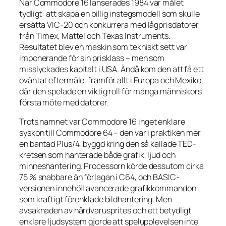
När Commodore 16 lanserades 1984 var målet
tydligt: att skapa en billig instegsmodell som skulle
ersätta VIC-20 och konkurrera med lågprisdatorer
från Timex, Mattel och Texas Instruments.
Resultatet blev en maskin som tekniskt sett var
imponerande för sin prisklass – men som
misslyckades kapitalt i USA. Ändå kom den att få ett
oväntat eftermäle, framför allt i Europa och Mexiko,
där den spelade en viktig roll för många människors
första möte med datorer.
Trots namnet var Commodore 16 inget enklare
syskon till Commodore 64 – den var i praktiken mer
en bantad Plus/4, byggd kring den så kallade TED-
kretsen som hanterade både grafik, ljud och
minneshantering. Processorn körde dessutom cirka
75 % snabbare än förlagan i C64, och BASIC-
versionen innehöll avancerade grafikkommandon
som kraftigt förenklade bildhantering. Men
avsaknaden av hårdvarusprites och ett betydligt
enklare ljudsystem gjorde att spelupplevelsen inte