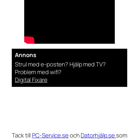
Annons
Strul med e-posten? Hjälp med TV?
Problem med wifi?
Digital Fixare
Tack till
PC-Service.se
och
Datorhjälp.se
som