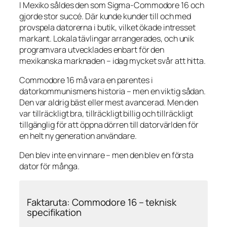
I Mexiko såldes den som
Sigma-Commodore 16
och
gjorde stor succé. Där kunde kunder till och med
provspela datorerna i butik, vilket ökade intresset
markant. Lokala tävlingar arrangerades, och unik
programvara utvecklades enbart för den
mexikanska marknaden – idag mycket svår att hitta.
Commodore 16 må vara en parentes i
datorkommunismens historia – men en viktig sådan.
Den var aldrig bäst eller mest avancerad. Men den
var tillräckligt bra, tillräckligt billig och tillräckligt
tillgänglig för att öppna dörren till datorvärlden för
en helt ny generation användare.
Den blev inte en vinnare – men den blev en första
dator för många.
Faktaruta: Commodore 16 – teknisk
specifikation