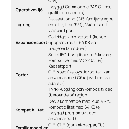
C64)
Inbyggd Commodore BASIC (med
Operativmiljö
grafikkommandon)
Datasettband (C16-familjens egna
Lagring
enheter, t.ex. 1531), 1541-diskett
via seriell port
Cartridge-/minnesport (kunde
Expansionsport
uppgraderas till 64 KB via
tredjepartsmoduler)
Seriell IEC-bus (disketter/skrivare,
kompatibel med VIC-20/C64)
Kassettport
C16-specifika joystickportar (kan
Portar
användas med C64-joysticks via
adapter)
TV/RF-utgång och kompositvideo
(beroende på region)
Delvis kompatibel med Plus/4 – full
kompatibilitet med 64 KB (ej
Kompatibilitet
inbyggd programsvit och
användarport)
C16, C116 (gummiknappar, EU),
Familjemodeller