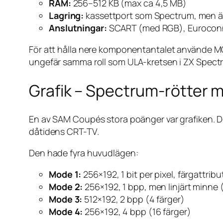
RAM:
256–512 KB (max ca 4,5 MB)
Lagring:
kassettport som Spectrum, men även 
Anslutningar:
SCART (med RGB), Euroconnect
För att hålla nere komponentantalet använde MG
ungefär samma roll som ULA-kretsen i ZX Spectr
Grafik – Spectrum-rötter m
En av SAM Coupés stora poänger var grafiken. Den
dåtidens CRT-TV.
Den hade fyra huvudlägen:
Mode 1:
256×192, 1 bit per pixel, färgattri
Mode 2:
256×192, 1 bpp, men linjärt minne 
Mode 3:
512×192, 2 bpp (4 färger)
Mode 4:
256×192, 4 bpp (16 färger)