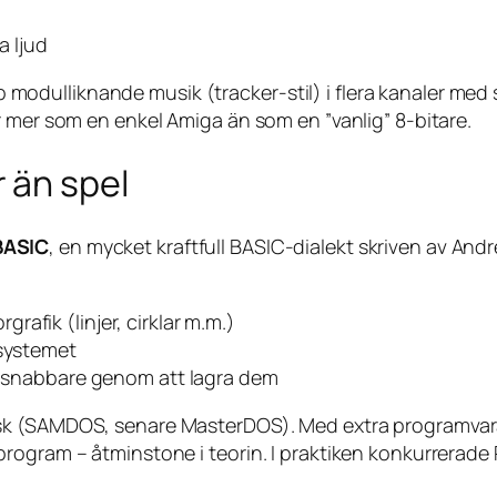
 ljud
dulliknande musik (tracker-stil) i flera kanaler med s
r mer som en enkel Amiga än som en ”vanlig” 8-bitare.
 än spel
BASIC
, en mycket kraftfull BASIC-dialekt skriven av A
afik (linjer, cirklar m.m.)
tsystemet
er snabbare genom att lagra dem
isk (SAMDOS, senare MasterDOS). Med extra programva
program – åtminstone i teorin. I praktiken konkurrerad