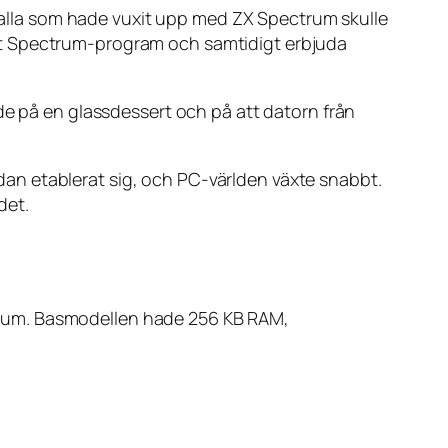
lla som hade vuxit upp med ZX Spectrum skulle
et Spectrum-program och samtidigt erbjuda
e på en glassdessert och på att datorn från
an etablerat sig, och PC-världen växte snabbt.
det.
trum. Basmodellen hade 256 KB RAM,