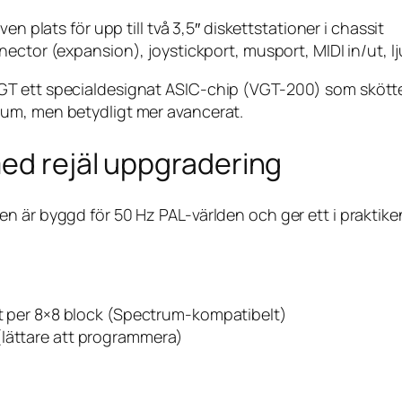
plats för upp till två 3,5″ diskettstationer i chassit
or (expansion), joystickport, musport, MIDI in/ut, ljud
T ett specialdesignat ASIC-chip (VGT-200) som skötte
um, men betydligt mer avancerat.
ed rejäl uppgradering
 är byggd för 50 Hz PAL-världen och ger ett i praktiken 
but per 8×8 block (Spectrum-kompatibelt)
(lättare att programmera)