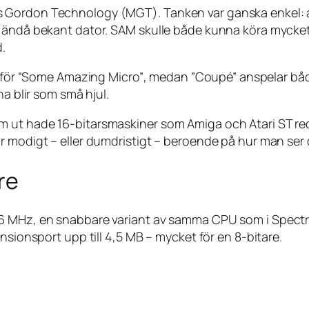
 Gordon Technology (MGT). Tanken var ganska enkel: a
en ändå bekant dator. SAM skulle både kunna köra myck
d.
 för
“Some Amazing Micro”
, medan ”Coupé” anspelar båd
na blir som små hjul.
 ut hade 16-bitarsmaskiner som Amiga och Atari ST red
r modigt – eller dumdristigt – beroende på hur man ser 
re
å 6 MHz, en snabbare variant av samma CPU som i Spec
nsionsport upp till 4,5 MB – mycket för en 8-bitare.