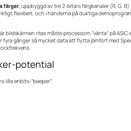
a färger
, uppbyggd av tre 2-bitars färgkanaler (R, G, B) 
r riktigt flexibelt, och i händerna på duktiga demoprogr
är bildskärmen ritas måste processorn ”vänta” på ASIC:
 fyra gånger så mycket data att flytta jämfört med Spec
lockfrekvens.
ker-potential
s lilla enbits-”beeper”.