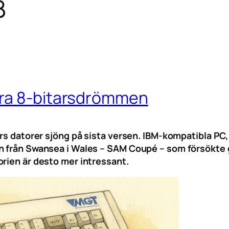
B
ora 8-bitarsdrömmen
ars datorer sjöng på sista versen. IBM-kompatibla PC,
n från Swansea i Wales – SAM Coupé – som försökte g
orien är desto mer intressant.