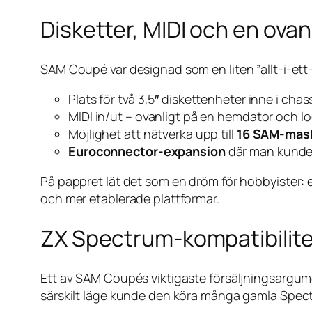
Disketter, MIDI och en ovan
SAM Coupé var designad som en liten ”allt-i-ett-
Plats för två 3,5″ diskettenheter inne i chass
MIDI in/ut – ovanligt på en hem­dator och 
Möjlighet att nätverka upp till
16 SAM-mas
Euroconnector-expansion
där man kunde 
På pappret lät det som en dröm för hobbyister: 
och mer etablerade plattformar.
ZX Spectrum-kompatibilite
Ett av SAM Coupés viktigaste försäljningsargum
särskilt läge kunde den köra många gamla Spec