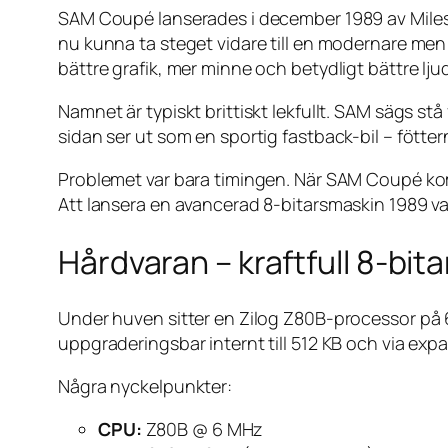
SAM Coupé lanserades i december 1989 av Miles
nu kunna ta steget vidare till en modernare m
bättre grafik, mer minne och betydligt bättre lju
Namnet är typiskt brittiskt lekfullt. SAM sägs stå
sidan ser ut som en sportig fastback-bil – fötter
Problemet var bara timingen. När SAM Coupé kom
Att lansera en avancerad 8-bitarsmaskin 1989 va
Hårdvaran – kraftfull 8-bita
Under huven sitter en Zilog Z80B-processor p
uppgraderingsbar internt till 512 KB och via expa
Några nyckelpunkter:
CPU:
Z80B @ 6 MHz