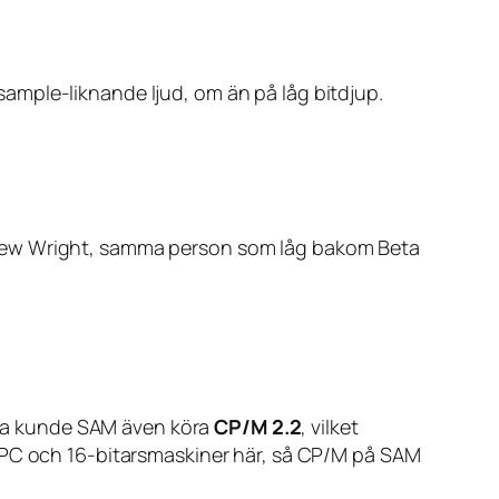
ample-liknande ljud, om än på låg bitdjup.
ndrew Wright, samma person som låg bakom Beta
ra kunde SAM även köra
CP/M 2.2
, vilket
e PC och 16-bitarsmaskiner här, så CP/M på SAM