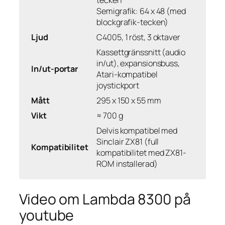
tecken
Semigrafik: 64 x 48 (med
blockgrafik-tecken)
Ljud
C4005, 1 röst, 3 oktaver
Kassettgränssnitt (audio
in/ut), expansionsbuss,
In/ut-portar
Atari-kompatibel
joystickport
Mått
295 x 150 x 55 mm
Vikt
≈ 700 g
Delvis kompatibel med
Sinclair ZX81 (full
Kompatibilitet
kompatibilitet med ZX81-
ROM installerad)
Video om Lambda 8300 på
youtube