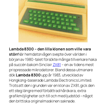
Lambda 8300 – den lilla klonen som ville vara
störr
När hemdatorvågen svepte över världen i
början av 1980-talet försökte många tillverkare haka
på succén bakom Sinclair
ZX81
– en av tidens mest
prispressade mikrodatorer. Bland dessa utmanare
dök
Lambda 8300
upp år 1983, utvecklad av
Hongkong-baserade
Lambda Electronics Limited
.
Trots att den i grunden var en klon av ZX81, gick den
ett steg längre med förbättrad hårdvara, extra
grafikmöjligheter och till och med ljudstöd – något
den brittiska originalmaskinen saknade.