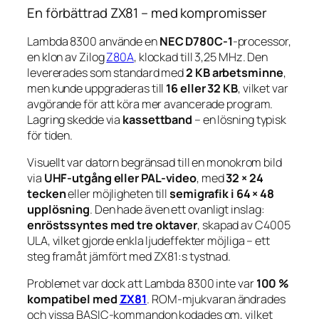
En förbättrad ZX81 – med kompromisser
Lambda 8300 använde en
NEC D780C-1
-processor,
en klon av Zilog
Z80A
, klockad till 3,25 MHz. Den
levererades som standard med
2 KB arbetsminne
,
men kunde uppgraderas till
16 eller 32 KB
, vilket var
avgörande för att köra mer avancerade program.
Lagring skedde via
kassettband
– en lösning typisk
för tiden.
Visuellt var datorn begränsad till en monokrom bild
via
UHF-utgång eller PAL-video
, med
32 × 24
tecken
eller möjligheten till
semigrafik i 64 × 48
upplösning
. Den hade även ett ovanligt inslag:
enröstssyntes med tre oktaver
, skapad av C4005
ULA, vilket gjorde enkla ljudeffekter möjliga – ett
steg framåt jämfört med ZX81:s tystnad.
Problemet var dock att Lambda 8300 inte var
100 %
kompatibel med
ZX81
. ROM-mjukvaran ändrades
och vissa BASIC-kommandon kodades om, vilket