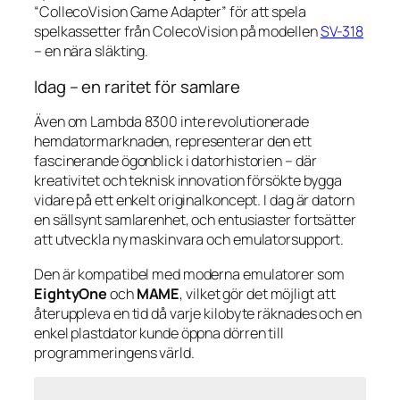
“CollecoVision Game Adapter” för att spela
spelkassetter från ColecoVision på modellen
SV-318
– en nära släkting.
Idag – en raritet för samlare
Även om Lambda 8300 inte revolutionerade
hemdatormarknaden, representerar den ett
fascinerande ögonblick i datorhistorien – där
kreativitet och teknisk innovation försökte bygga
vidare på ett enkelt originalkoncept. I dag är datorn
en sällsynt samlarenhet, och entusiaster fortsätter
att utveckla ny maskinvara och emulatorsupport.
Den är kompatibel med moderna emulatorer som
EightyOne
och
MAME
, vilket gör det möjligt att
återuppleva en tid då varje kilobyte räknades och en
enkel plastdator kunde öppna dörren till
programmeringens värld.