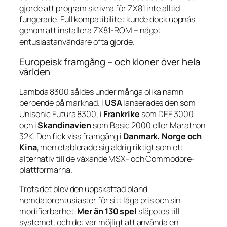
gjorde att program skrivna för ZX81 inte alltid
fungerade. Full kompatibilitet kunde dock uppnås
genom att installera ZX81-ROM – något
entusiastanvändare ofta gjorde.
Europeisk framgång – och kloner över hela
världen
Lambda 8300 såldes under många olika namn
beroende på marknad. I
USA
lanserades den som
Unisonic Futura 8300
, i
Frankrike
som
DEF 3000
och i
Skandinavien
som
Basic 2000
eller
Marathon
32K
. Den fick viss framgång i
Danmark, Norge och
Kina
, men etablerade sig aldrig riktigt som ett
alternativ till de växande MSX- och Commodore-
plattformarna.
Trots det blev den uppskattad bland
hemdatorentusiaster för sitt låga pris och sin
modifierbarhet.
Mer än 130 spel
släpptes till
systemet, och det var möjligt att använda en