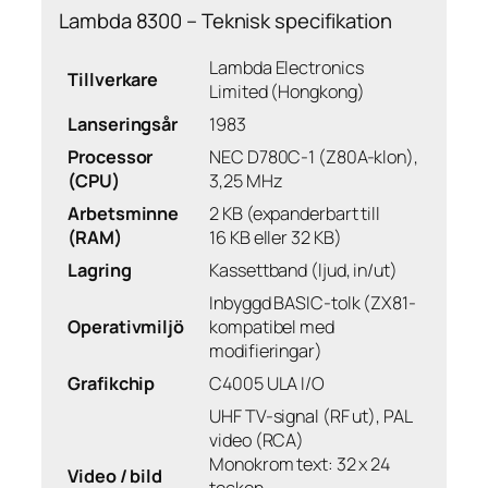
Lambda 8300 – Teknisk specifikation
Lambda Electronics
Tillverkare
Limited (Hongkong)
Lanseringsår
1983
Processor
NEC D780C-1 (Z80A-klon),
(CPU)
3,25 MHz
Arbetsminne
2 KB (expanderbart till
(RAM)
16 KB eller 32 KB)
Lagring
Kassettband (ljud, in/ut)
Inbyggd BASIC-tolk (ZX81-
Operativmiljö
kompatibel med
modifieringar)
Grafikchip
C4005 ULA I/O
UHF TV-signal (RF ut), PAL
video (RCA)
Monokrom text: 32 x 24
Video / bild