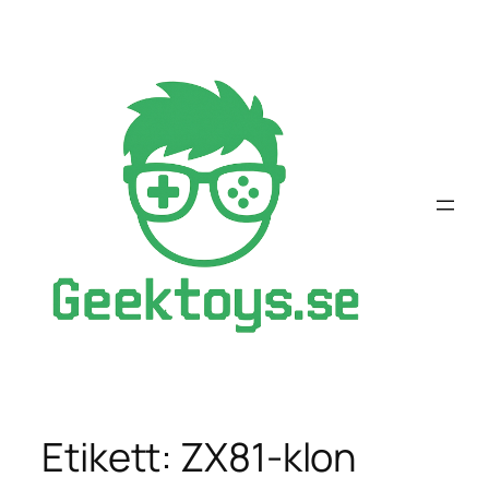
Hoppa
till
innehåll
Etikett:
ZX81-klon