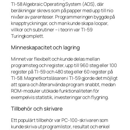
TI-58 Algebraic Operating System (AOS), där
beräkningar skrevs som på papper med upp till nio
nivåer av parenteser. Programmeringen byggde på
knapptryckningar, och man kunde skapa loopar,
villkor och subrutiner – i teorin var TI-59
Turingkomplett.
Minneskapacitet och lagring
Minnet var flexibelt och kunde delas mellan
programsteg och register, upp till 960 steg eller 100
register på TI-59 och 480 steg eller 60 register på
TI-58. Magnetkortsläsaren i TI-59 gjorde det möjligt
att spara och återanvända program snabbt, medan
ROM-moduler utökade funktionaliteten för
exempelvis statistik, investeringar och flygning.
Tillbehör och skrivare
Ett populärt tillbehör var PC-100-skrivaren som
kunde skriva ut programlistor, resultat och enkel