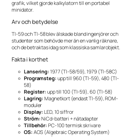
grafik, vilket gjorde kalkylatorn till en portabel
minidator.
Arv och betydelse
TI-59 och TI-58 blev älskade bland ingenjörer och
studenter som behövde mer än en vanlig räknare,
och de betraktas idag som klassiska samlarobjekt.
Fakta i korthet
Lansering:
1977 (TI-58/59), 1979 (TI-58C)
Programsteg:
upp till 960 (TI-59), 480 (TI-
58)
Register:
upp till 100 (TI-59), 60 (TI-58)
Lagring:
Magnetkort (endast TI-59), ROM-
moduler
Display:
LED, 10 siffror
Ström:
NiCd-batteri + nätadapter
Tillbehör:
PC-100 termisk skrivare
OS:
AOS (Algebraic Operating System)