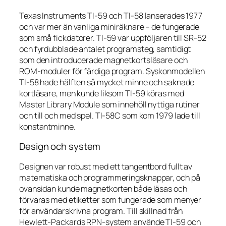
Texas Instruments TI-59 och TI-58 lanserades 1977
och var mer än vanliga miniräknare – de fungerade
som små fickdatorer. TI-59 var uppföljaren till SR-52
och fyrdubblade antalet programsteg, samtidigt
som den introducerade magnetkortsläsare och
ROM-moduler för färdiga program. Syskonmodellen
TI-58 hade hälften så mycket minne och saknade
kortläsare, men kunde liksom TI-59 köras med
Master Library Module som innehöll nyttiga rutiner
och till och med spel. TI-58C som kom 1979 lade till
konstantminne.
Design och system
Designen var robust med ett tangentbord fullt av
matematiska och programmeringsknappar, och på
ovansidan kunde magnetkorten både läsas och
förvaras med etiketter som fungerade som menyer
för användarskrivna program. Till skillnad från
Hewlett-Packards RPN-system använde TI-59 och