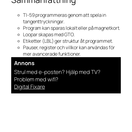
TI-59 programmeras genom att spela in
tangenttryckningar.
Program kan sparas lokalt eller på magnetkort.
Loopar skapas med GTO.
Etiketter (LBL) ger struktur åt programmet.
Pauser, register och villkor kan användas för
mer avancerade funktioner.
Annons
Strul med e-posten? Hjälp med TV?
Problem med wifi?
Digital Fixare