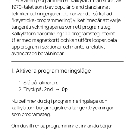
TI-59 är en programmerbar kalkylator från slutet av
1970-talet som blev populär bland bland annat
tekniker och ingenjörer. Den använder så kallad
”keystroke-programmering”, vilket innebär att varje
tangenttryckning sparas som ett programsteg.
Kalkylatorn har omkring 100 programsteg internt
(fler med magnetkort) och kan utföra loopar, dela
upp program i sektioner och hantera relativt
avancerade beräkningar.
1. Aktivera programmeringsläge
Slå på räknaren.
Tryck på:
2nd → Op
Nu befinner du dig i programmeringsläge och
kalkylatorn börjar registrera tangenttryckningar
som programsteg.
Om du vill rensa programminnet innan du börjar: