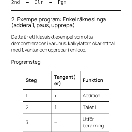
2. Exempelprogram: Enkel räkneslinga
(addera 1, paus, upprepa)
Detta är ett klassiskt exempel som ofta
demonstrerades i varuhus: kalkylatorn ökar ett tal
med 1, väntar och upprepar i en loop.
Programsteg
Tangent(
Steg
Funktion
er)
1
Addition
+
2
Talet 1
1
Utför
3
=
beräkning