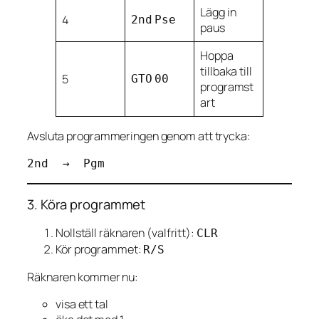
Lägg in
4
2nd
Pse
paus
Hoppa
tillbaka till
5
GTO
00
programst
art
Avsluta programmeringen genom att trycka:
3. Köra programmet
Nollställ räknaren (valfritt):
CLR
Kör programmet:
R/S
Räknaren kommer nu:
visa ett tal