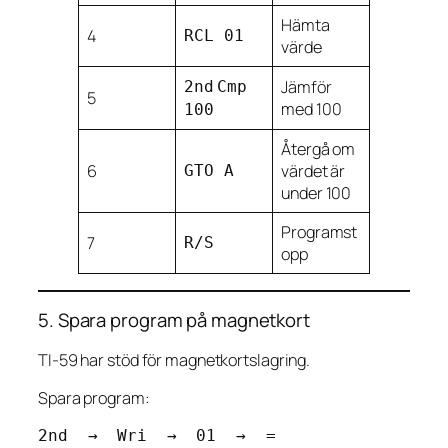
Hämta
4
RCL 01
värde
Jämför
2nd
Cmp
5
med 100
100
Återgå om
6
värdet är
GTO A
under 100
Programst
7
R/S
opp
5. Spara program på magnetkort
TI-59 har stöd för magnetkortslagring.
Spara program: