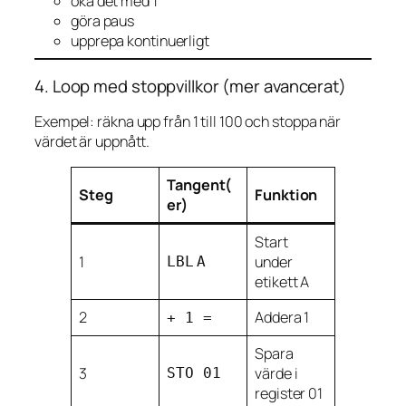
öka det med 1
göra paus
upprepa kontinuerligt
4. Loop med stoppvillkor (mer avancerat)
Exempel: räkna upp från 1 till 100 och stoppa när
värdet är uppnått.
Tangent(
Steg
Funktion
er)
Start
1
under
LBL
A
etikett A
2
Addera 1
+ 1 =
Spara
3
värde i
STO 01
register 01