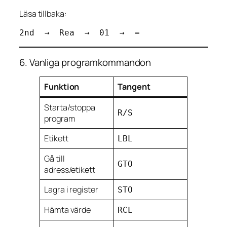
Läsa tillbaka:
6. Vanliga programkommandon
Funktion
Tangent
Starta/stoppa
R/S
program
Etikett
LBL
Gå till
GTO
adress/etikett
Lagra i register
STO
Hämta värde
RCL