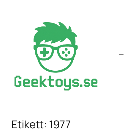
Hoppa
till
innehåll
Etikett:
1977