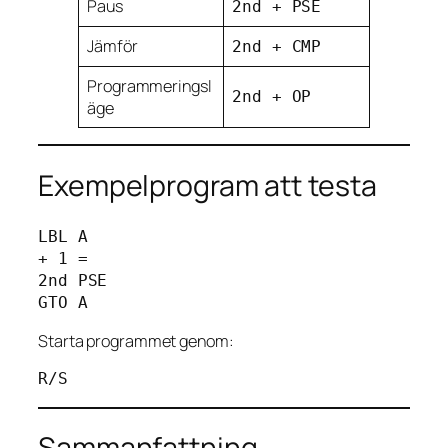
Paus
2nd + PSE
Jämför
2nd + CMP
Programmeringsl
2nd + OP
äge
Exempelprogram att testa
LBL A

+ 1 =

2nd PSE

Starta programmet genom:
Sammanfattning