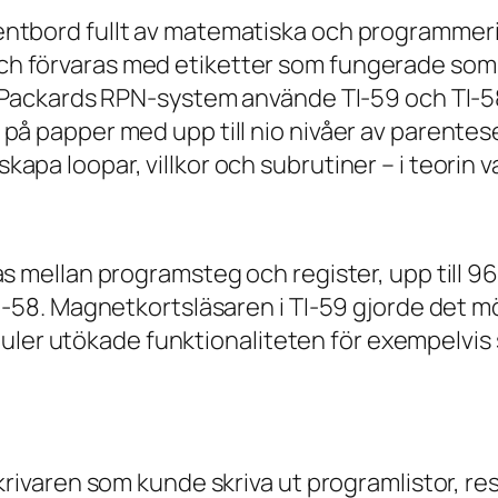
entbord fullt av matematiska och programmer
h förvaras med etiketter som fungerade som
tt-Packards RPN-system använde TI-59 och TI-
 på papper med upp till nio nivåer av parent
apa loopar, villkor och subrutiner – i teorin 
s mellan programsteg och register, upp till 960
TI-58. Magnetkortsläsaren i TI-59 gjorde det m
 utökade funktionaliteten för exempelvis st
krivaren som kunde skriva ut programlistor, resu