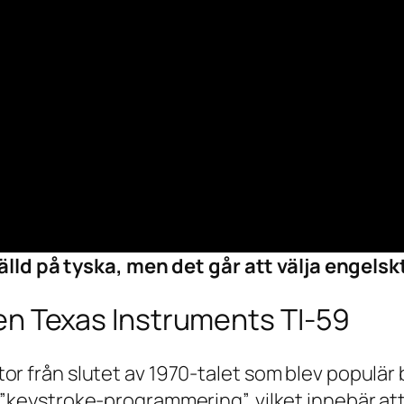
lld på tyska, men det går att välja engelskt
n Texas Instruments TI-59
or från slutet av 1970-talet som blev populär
 ”keystroke-programmering”, vilket innebär at