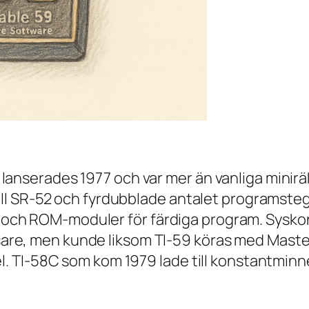
 lanserades 1977 och var mer än vanliga mini
 till SR-52 och fyrdubblade antalet programste
och ROM-moduler för färdiga program. Syskon
are, men kunde liksom TI-59 köras med Master
el. TI-58C som kom 1979 lade till konstantminn