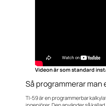
Videon är som standard instä
Så programmerar man e
TI-59 är en programmerbar kalkylat
ingenjörer. Den använder så kallad