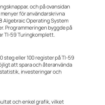
ingsknappar, och på ovansidan
 menyer för användarskrivna
58 Algebraic Operating System
eser. Programmeringen byggde på
var TI-59 Turingkomplett.
 steg eller 100 register på TI-59
öjligt att spara och återanvända
atistik, investeringar och
ltat och enkel grafik, vilket