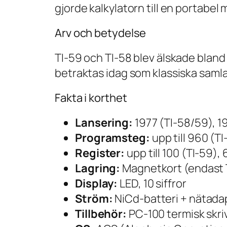
gjorde kalkylatorn till en portabel 
Arv och betydelse
TI-59 och TI-58 blev älskade blan
betraktas idag som klassiska samla
Fakta i korthet
Lansering:
1977 (TI-58/59), 1
Programsteg:
upp till 960 (TI
Register:
upp till 100 (TI-59),
Lagring:
Magnetkort (endast 
Display:
LED, 10 siffror
Ström:
NiCd-batteri + nätada
Tillbehör:
PC-100 termisk skri