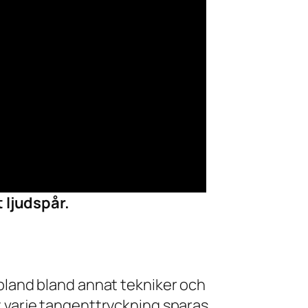
 ljudspår.
 bland bland annat tekniker och
t varje tangenttryckning sparas