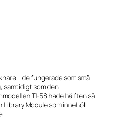
räknare – de fungerade som små
g, samtidigt som den
modellen TI-58 hade hälften så
 Library Module som innehöll
e.