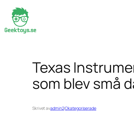
Hoppa
till
innehåll
Texas Instrumen
som blev små d
Skrivet av
admin2
i
Okategoriserade