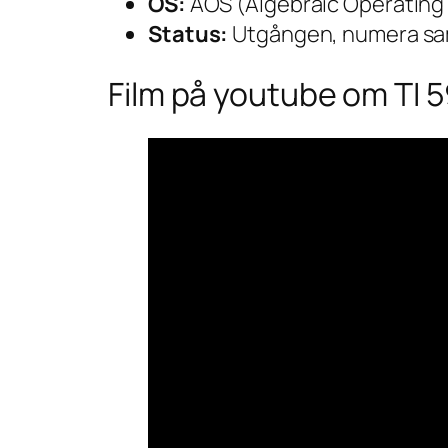
OS:
AOS (Algebraic Operating
Status:
Utgången, numera sa
Film på youtube om TI 