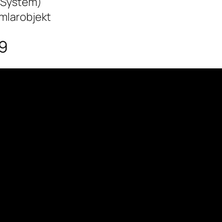
 System)
mlarobjekt
59