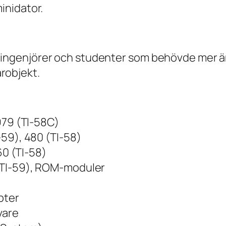
minidator.
d ingenjörer och studenter som behövde mer än
robjekt.
979 (TI-58C)
-59), 480 (TI-58)
 60 (TI-58)
TI-59), ROM-moduler
pter
vare