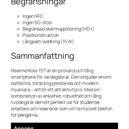
Begränsningar
Ingen NFC
Ingen 5G-stöd
Begränsad skärmupplösning (HD+)
Plastkonstruktion
Långsam laddning (15 W)
Sammanfattning
Realme Note 70T är en prisvärd och tålig
smartphone för vardagsbruk. Den erbjuder enorm
batteritid, tillräcklig prestanda och modern
mjukvara – allt till ett attraktivt pris. Med sin
kombination av enkelhet, robusthet och lång
livslängd är den ett perfekt val för studenter,
arbetare och resenärer som vill ha mycket telefon
för pengarna.
Annons