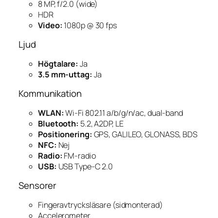
8 MP, f/2.0 (wide)
HDR
Video:
1080p @ 30 fps
Ljud
Högtalare:
Ja
3.5 mm-uttag:
Ja
Kommunikation
WLAN:
Wi-Fi 802.11 a/b/g/n/ac, dual-band
Bluetooth:
5.2, A2DP, LE
Positionering:
GPS, GALILEO, GLONASS, BDS
NFC:
Nej
Radio:
FM-radio
USB:
USB Type-C 2.0
Sensorer
Fingeravtrycksläsare (sidmonterad)
Accelerometer