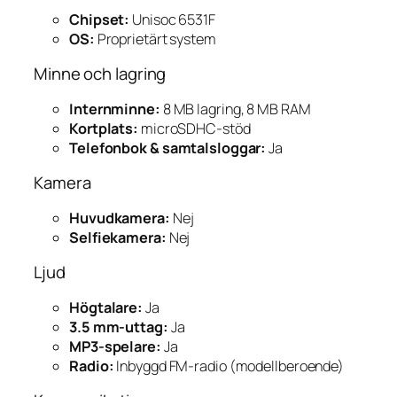
Chipset:
Unisoc 6531F
OS:
Proprietärt system
Minne och lagring
Internminne:
8 MB lagring, 8 MB RAM
Kortplats:
microSDHC-stöd
Telefonbok & samtalsloggar:
Ja
Kamera
Huvudkamera:
Nej
Selfiekamera:
Nej
Ljud
Högtalare:
Ja
3.5 mm-uttag:
Ja
MP3-spelare:
Ja
Radio:
Inbyggd FM-radio (modellberoende)