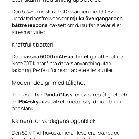
Den 6.74-tums stora LCD-skärmen med 90 Hz
uppdateringsfrekvens ger
mjuka övergångar och
bättre respons
, oavsett om du surfar, spelar eller
streamar video.
Kraftfullt batteri
Det massiva
6000 mAh-batteriet
gör att Realme
Note 70T klarar flera dagars användning utan
laddning. Perfekt för resor, arbete eller studier.
Modern design med tålighet
Telefonen har
Panda Glass
för extra reptålighet och
är
IP54-skyddad
, vilket innebär skydd mot damm
och stänk.
Kamera för vardagens ögonblick
Den 50 MP AI-huvudkameran levererar skarpa och