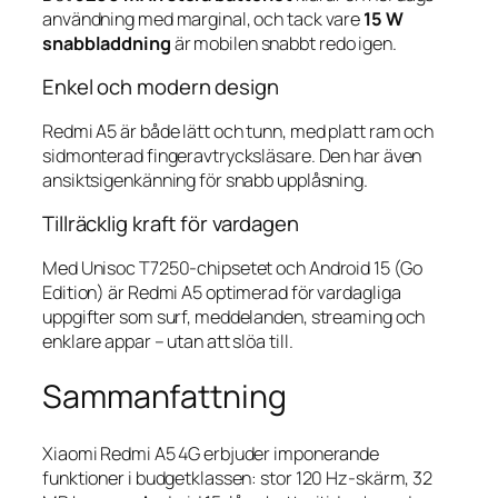
användning med marginal, och tack vare
15 W
snabbladdning
är mobilen snabbt redo igen.
Enkel och modern design
Redmi A5 är både lätt och tunn, med platt ram och
sidmonterad fingeravtrycksläsare. Den har även
ansiktsigenkänning för snabb upplåsning.
Tillräcklig kraft för vardagen
Med Unisoc T7250-chipsetet och Android 15 (Go
Edition) är Redmi A5 optimerad för vardagliga
uppgifter som surf, meddelanden, streaming och
enklare appar – utan att slöa till.
Sammanfattning
Xiaomi Redmi A5 4G erbjuder imponerande
funktioner i budgetklassen: stor 120 Hz-skärm, 32