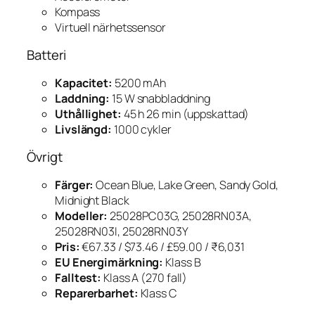
Kompass
Virtuell närhetssensor
Batteri
Kapacitet:
5200 mAh
Laddning:
15 W snabbladdning
Uthållighet:
45 h 26 min (uppskattad)
Livslängd:
1000 cykler
Övrigt
Färger:
Ocean Blue, Lake Green, Sandy Gold,
Midnight Black
Modeller:
25028PC03G, 25028RN03A,
25028RN03I, 25028RN03Y
Pris:
€67.33 / $73.46 / £59.00 / ₹6,031
EU Energimärkning:
Klass B
Falltest:
Klass A (270 fall)
Reparerbarhet:
Klass C