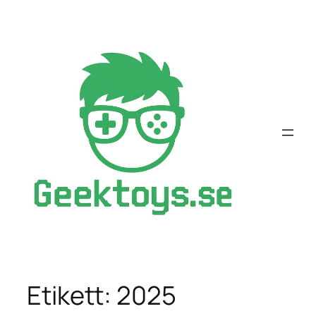
Hoppa
till
innehåll
Etikett:
2025