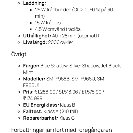
Laddning:
25 W trådbunden (QC2.0, 50 % på 30
min)
15 W trådlös
4.5 W omvänd trådlös
Uthållighet:
40 h 28 min (uppmätt)
Livslängd:
2000 cykler
Övrigt
Färger:
Blue Shadow, Silver Shadow, Jet Black,
Mint
Modeller:
SM-F966B, SM-F966U, SM-
F966U1
Pris:
€1,286.90 / $1,513.06 / £1,575.90 /
₹174,999
EU Energiklass:
Klass B
Falltest:
Klass A (210 fall)
Reparerbarhet:
Klass C
Förbättringar jämfört med föregångaren