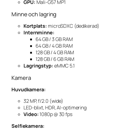
GPU:
Mali-G57 MP1
Minne och lagring
Kortplats:
microSDXC (dedikerad)
Internminne:
64 GB / 3 GB RAM
64 GB / 4 GB RAM
128 GB / 4 GB RAM
128 GB / 6 GB RAM
Lagringstyp:
eMMC 5.1
Kamera
Huvudkamera:
32 MP, f/2.0 (wide)
LED-blixt, HDR, AI-optimering
Video:
1080p @ 30 fps
Selfiekamera: