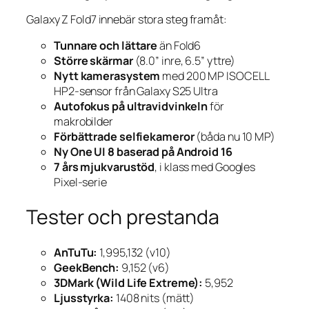
Galaxy Z Fold7 innebär stora steg framåt:
Tunnare och lättare
än Fold6
Större skärmar
(8.0” inre, 6.5” yttre)
Nytt kamerasystem
med 200 MP ISOCELL
HP2-sensor från Galaxy S25 Ultra
Autofokus på ultravidvinkeln
för
makrobilder
Förbättrade selfiekameror
(båda nu 10 MP)
Ny One UI 8 baserad på Android 16
7 års mjukvarustöd
, i klass med Googles
Pixel-serie
Tester och prestanda
AnTuTu:
1,995,132 (v10)
GeekBench:
9,152 (v6)
3DMark (Wild Life Extreme):
5,952
Ljusstyrka:
1408 nits (mätt)