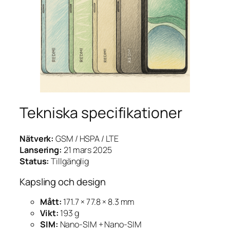
Tekniska specifikationer
Nätverk:
GSM / HSPA / LTE
Lansering:
21 mars 2025
Status:
Tillgänglig
Kapsling och design
Mått:
171.7 × 77.8 × 8.3 mm
Vikt:
193 g
SIM:
Nano-SIM + Nano-SIM