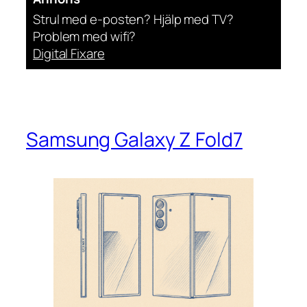
Strul med e-posten? Hjälp med TV?
Problem med wifi?
Digital Fixare
Samsung Galaxy Z Fold7