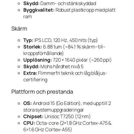
Skydd:
Damm- och stänkskyddad
Byggkvalitet:
Robust plastkropp med platt
ram
Skärm
Typ:
IPS LCD, 120 Hz, 450 nits (typ)
Storlek:
6.88 tum (~84.1 % skärm–till–
kroppsförhållande)
Upplösning:
720 × 1640 pixlar (~260 ppi)
Skydd:
Mohs hårdhet nivå 5
Extra:
Flimmerfri teknik och låg blåljus-
certifiering
Plattform och prestanda
OS:
Android 15 (Go Edition), med upp till 2
stora systemuppgraderingar
Chipset:
Unisoc T7250 (12 nm)
CPU:
Octa-core (2×1.8 GHz Cortex-A75 &
6×1.6 GHz Cortex-A55)