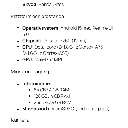
Skydd:
Panda Glass
Plattform och prestanda
Operativsystem:
Android 15 med Realme UI
5.0
Chipset:
Unisoc T7250 (12 nm)
CPU:
Octa-core (2×1.8 GHz Cortex-A75 +
6×1.6 GHz Cortex-A55)
GPU:
Mali-G57 MP1
Minne och lagring
Internminne:
64 GB / 4 GB RAM
128 GB / 4 GB RAM
256 GB / 4 GB RAM
Minneskort:
microSDXC (dedikerad plats)
Kamera