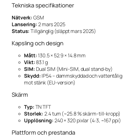
Tekniska specifikationer
Nätverk:
GSM
Lansering:
2 mars 2025
Status:
Tillgänglig (släppt mars 2025)
Kapsling och design
Mått:
130.5 × 52.9 × 14.8 mm
Vikt:
83.1 g
SIM:
Dual SIM (Mini-SIM, dual stand-by)
Skydd:
IP54 – dammskyddad och vattentålig
mot stänk (EU-version)
Skärm
Typ:
TN TFT
Storlek:
2.4 tum (~25.8 % skärm-till-kropp)
Upplösning:
240 × 320 pixlar (4:3, ~167 ppi)
Plattform och prestanda