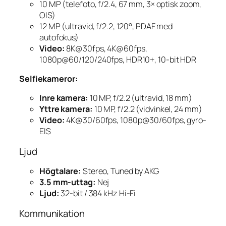
10 MP (telefoto, f/2.4, 67 mm, 3× optisk zoom,
OIS)
12 MP (ultravid, f/2.2, 120°, PDAF med
autofokus)
Video:
8K@30fps, 4K@60fps,
1080p@60/120/240fps, HDR10+, 10-bit HDR
Selfiekameror:
Inre kamera:
10 MP, f/2.2 (ultravid, 18 mm)
Yttre kamera:
10 MP, f/2.2 (vidvinkel, 24 mm)
Video:
4K@30/60fps, 1080p@30/60fps, gyro-
EIS
Ljud
Högtalare:
Stereo, Tuned by AKG
3.5 mm-uttag:
Nej
Ljud:
32-bit / 384 kHz Hi-Fi
Kommunikation