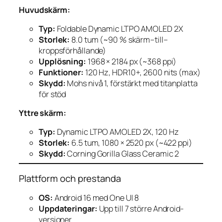
Huvudskärm:
Typ:
Foldable Dynamic LTPO AMOLED 2X
Storlek:
8.0 tum (~90 % skärm–till–
kroppsförhållande)
Upplösning:
1968 × 2184 px (~368 ppi)
Funktioner:
120 Hz, HDR10+, 2600 nits (max)
Skydd:
Mohs nivå 1, förstärkt med titanplatta
för stöd
Yttre skärm:
Typ:
Dynamic LTPO AMOLED 2X, 120 Hz
Storlek:
6.5 tum, 1080 × 2520 px (~422 ppi)
Skydd:
Corning Gorilla Glass Ceramic 2
Plattform och prestanda
OS:
Android 16 med One UI 8
Uppdateringar:
Upp till 7 större Android-
versioner