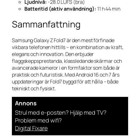
Ljudnivå:
-28.0 LUFS (bra)
Batteritid (aktiv användning):
11 h 44 min
Sammanfattning
Samsung Galaxy Z Fold7 är den mest förfinade
vikbara telefonen hittills – en kombination av kraft,
elegans och innovation. Den erbjuder
flaggskeppsprestanda, klassledande skärmar och
avancerade kameror i en formfaktor som både är
praktisk och futuristisk. Med Android 16 och 7 års
uppdateringar är Fold7 byggd för att hålla – både
tekniskt och fysiskt.
Annons
Strul med e-posten? Hjälp med TV?
Problem med wifi?
Digital Fixare