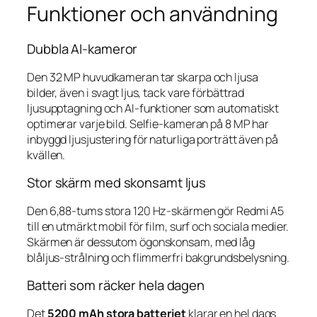
Funktioner och användning
Dubbla AI-kameror
Den 32 MP huvudkameran tar skarpa och ljusa
bilder, även i svagt ljus, tack vare förbättrad
ljusupptagning och AI-funktioner som automatiskt
optimerar varje bild. Selfie-kameran på 8 MP har
inbyggd ljusjustering för naturliga porträtt även på
kvällen.
Stor skärm med skonsamt ljus
Den 6,88-tums stora 120 Hz-skärmen gör Redmi A5
till en utmärkt mobil för film, surf och sociala medier.
Skärmen är dessutom ögonskonsam, med låg
blåljus-strålning och flimmerfri bakgrundsbelysning.
Batteri som räcker hela dagen
Det
5200 mAh stora batteriet
klarar en hel dags