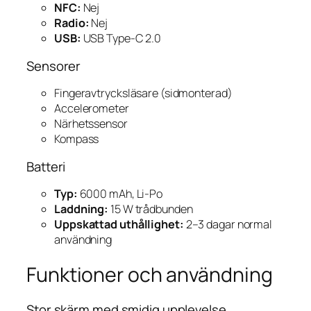
NFC:
Nej
Radio:
Nej
USB:
USB Type-C 2.0
Sensorer
Fingeravtrycksläsare (sidmonterad)
Accelerometer
Närhetssensor
Kompass
Batteri
Typ:
6000 mAh, Li-Po
Laddning:
15 W trådbunden
Uppskattad uthållighet:
2–3 dagar normal
användning
Funktioner och användning
Stor skärm med smidig upplevelse