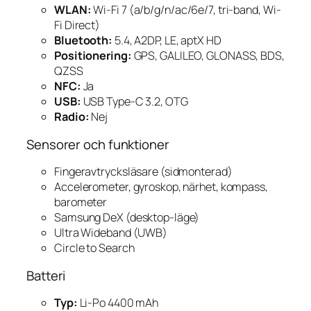
WLAN:
Wi-Fi 7 (a/b/g/n/ac/6e/7, tri-band, Wi-
Fi Direct)
Bluetooth:
5.4, A2DP, LE, aptX HD
Positionering:
GPS, GALILEO, GLONASS, BDS,
QZSS
NFC:
Ja
USB:
USB Type-C 3.2, OTG
Radio:
Nej
Sensorer och funktioner
Fingeravtrycksläsare (sidmonterad)
Accelerometer, gyroskop, närhet, kompass,
barometer
Samsung DeX (desktop-läge)
Ultra Wideband (UWB)
Circle to Search
Batteri
Typ:
Li-Po 4400 mAh