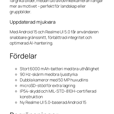
färgrika bilder, medan ultravidvinkelkameran fångar
mer av motivet – perfekt för landskap eller
gruppbilder.
Uppdaterad mjukvara
Med Android 15 och Realme UI 5.0 får användaren
snabbare gränssnitt, förbättrad integritet och
optimerad AI-hantering.
Fördelar
Stort 6000 mAh-batteri med bra uthållighet
90 Hz-skärm med bra ljusstyrka
Dubbla kameror med 50 MP huvudlins
microSD-stöd för extra lagring
IP54-skydd och MIL-STD-810H-certifierad
konstruktion
Ny Realme UI 5.0-baserad Android 15