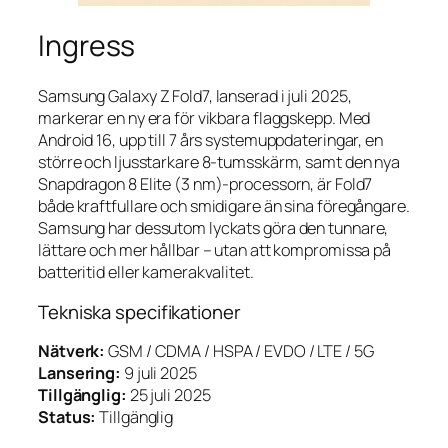
Ingress
Samsung Galaxy Z Fold7, lanserad i juli 2025,
markerar en ny era för vikbara flaggskepp. Med
Android 16, upp till 7 års systemuppdateringar, en
större och ljusstarkare 8-tumsskärm, samt den nya
Snapdragon 8 Elite (3 nm)-processorn, är Fold7
både kraftfullare och smidigare än sina föregångare.
Samsung har dessutom lyckats göra den tunnare,
lättare och mer hållbar – utan att kompromissa på
batteritid eller kamerakvalitet.
Tekniska specifikationer
Nätverk:
GSM / CDMA / HSPA / EVDO / LTE / 5G
Lansering:
9 juli 2025
Tillgänglig:
25 juli 2025
Status:
Tillgänglig