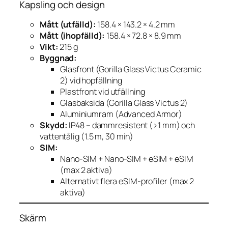
Kapsling och design
Mått (utfälld):
158.4 × 143.2 × 4.2 mm
Mått (ihopfälld):
158.4 × 72.8 × 8.9 mm
Vikt:
215 g
Byggnad:
Glasfront (Gorilla Glass Victus Ceramic
2) vid hopfällning
Plastfront vid utfällning
Glasbaksida (Gorilla Glass Victus 2)
Aluminiumram (Advanced Armor)
Skydd:
IP48 – dammresistent (>1 mm) och
vattentålig (1.5 m, 30 min)
SIM:
Nano-SIM + Nano-SIM + eSIM + eSIM
(max 2 aktiva)
Alternativt flera eSIM-profiler (max 2
aktiva)
Skärm