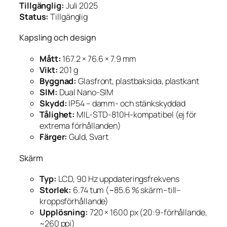
Tillgänglig:
Juli 2025
Status:
Tillgänglig
Kapsling och design
Mått:
167.2 × 76.6 × 7.9 mm
Vikt:
201 g
Byggnad:
Glasfront, plastbaksida, plastkant
SIM:
Dual Nano-SIM
Skydd:
IP54 – damm- och stänkskyddad
Tålighet:
MIL-STD-810H-kompatibel (ej för
extrema förhållanden)
Färger:
Guld, Svart
Skärm
Typ:
LCD, 90 Hz uppdateringsfrekvens
Storlek:
6.74 tum (~85.6 % skärm–till–
kroppsförhållande)
Upplösning:
720 × 1600 px (20:9-förhållande,
~260 ppi)