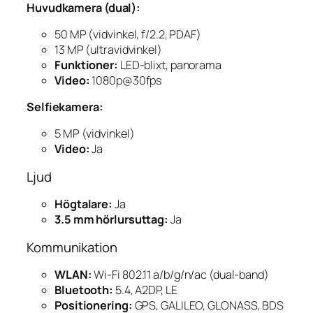
Huvudkamera (dual):
50 MP (vidvinkel, f/2.2, PDAF)
13 MP (ultravidvinkel)
Funktioner:
LED-blixt, panorama
Video:
1080p@30fps
Selfiekamera:
5 MP (vidvinkel)
Video:
Ja
Ljud
Högtalare:
Ja
3.5 mm hörlursuttag:
Ja
Kommunikation
WLAN:
Wi-Fi 802.11 a/b/g/n/ac (dual-band)
Bluetooth:
5.4, A2DP, LE
Positionering:
GPS, GALILEO, GLONASS, BDS