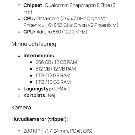
Chipset:
Qualcomm Snapdragon 8 Elite (3
nm)
CPU:
Octa-core (2×4.47 GHz Oryon V2
Phoenix L + 6×3.53 GHz Oryon V2 Phoenix M)
GPU:
Adreno 830 (1200 MHz)
Minne och lagring
Internminne:
256 GB / 12 GB RAM
512 GB / 12 GB RAM
1 TB / 12 GB RAM
1 TB / 16 GB RAM
Lagringstyp:
UFS 4.0
Kortplats:
Nej
Kamera
Huvudkameror (trippel):
200 MP (f/1.7, 24 mm, PDAF, OIS)