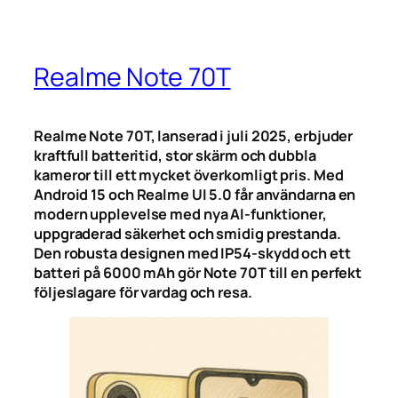
Realme Note 70T
Realme Note 70T, lanserad i juli 2025, erbjuder
kraftfull batteritid, stor skärm och dubbla
kameror till ett mycket överkomligt pris. Med
Android 15 och Realme UI 5.0 får användarna en
modern upplevelse med nya AI-funktioner,
uppgraderad säkerhet och smidig prestanda.
Den robusta designen med IP54-skydd och ett
batteri på 6000 mAh gör Note 70T till en perfekt
följeslagare för vardag och resa.