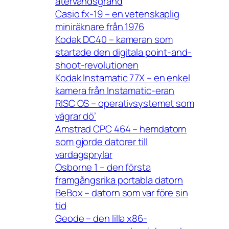
återvändsgränd
Casio fx-19 – en vetenskaplig
miniräknare från 1976
Kodak DC40 – kameran som
startade den digitala point-and-
shoot-revolutionen
Kodak Instamatic 77X – en enkel
kamera från Instamatic-eran
RISC OS – operativsystemet som
vägrar dö’
Amstrad CPC 464 – hemdatorn
som gjorde datorer till
vardagsprylar
Osborne 1 – den första
framgångsrika portabla datorn
BeBox – datorn som var före sin
tid
Geode – den lilla x86-