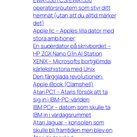
operatörsroutern som styr ditt
hemnät (utan att du alltid märker
det)
Apple IIc – Apples lilla dator med
stora ambitioner
En superdator på skrivbordet –
HP ZGX Nano G1n AI Station
XENIX – Microsofts bortglömda
kärlekshistoria med Unix
Den färgglada revolutionen:
Apple iBook (Clamshell)
Atari PC1 – Ataris försök att ta
sig in i IBM-PC-världen
IBM PCjr – datorn som skulle ta
IBM in i vardagsrummet
Atari Jaguar – konsolen som
skulle bli framtiden men blev en