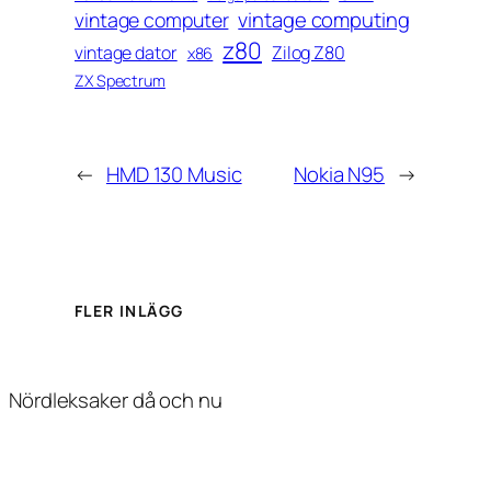
vintage computing
vintage computer
z80
vintage dator
Zilog Z80
x86
ZX Spectrum
←
HMD 130 Music
Nokia N95
→
FLER INLÄGG
Nördleksaker då och nu