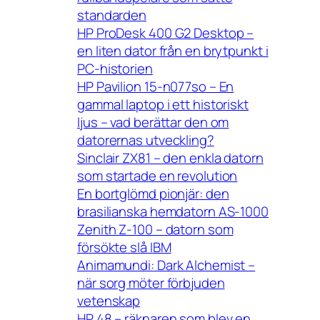
standarden
HP ProDesk 400 G2 Desktop –
en liten dator från en brytpunkt i
PC-historien
HP Pavilion 15-n077so – En
gammal laptop i ett historiskt
ljus – vad berättar den om
datorernas utveckling?
Sinclair ZX81 – den enkla datorn
som startade en revolution
En bortglömd pionjär: den
brasilianska hemdatorn AS-1000
Zenith Z-100 – datorn som
försökte slå IBM
Animamundi: Dark Alchemist –
när sorg möter förbjuden
vetenskap
HP 48 – räknaren som blev en