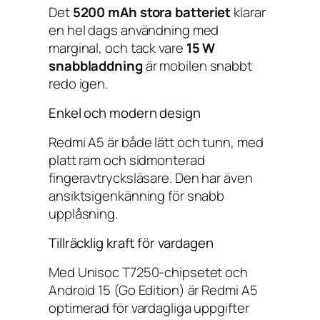
Det
5200 mAh stora batteriet
klarar
en hel dags användning med
marginal, och tack vare
15 W
snabbladdning
är mobilen snabbt
redo igen.
Enkel och modern design
Redmi A5 är både lätt och tunn, med
platt ram och sidmonterad
fingeravtrycksläsare. Den har även
ansiktsigenkänning för snabb
upplåsning.
Tillräcklig kraft för vardagen
Med Unisoc T7250-chipsetet och
Android 15 (Go Edition) är Redmi A5
optimerad för vardagliga uppgifter