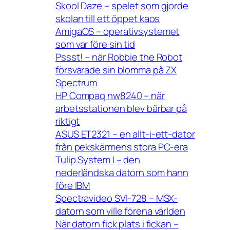
Skool Daze – spelet som gjorde
skolan till ett öppet kaos
AmigaOS – operativsystemet
som var före sin tid
Pssst! – när Robbie the Robot
försvarade sin blomma på ZX
Spectrum
HP Compaq nw8240 – när
arbetsstationen blev bärbar på
riktigt
ASUS ET2321 – en allt-i-ett-dator
från pekskärmens stora PC-era
Tulip System I – den
nederländska datorn som hann
före IBM
Spectravideo SVI-728 – MSX-
datorn som ville förena världen
När datorn fick plats i fickan –