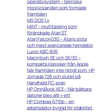
operativsystem – tekniska
misslyckanden som formade
framtiden
MS DOS 1.x
MiNT – multitasking som
förändrade Atari ST
Atari Falcon030 – Ataris sista
och mest avancerade hemdator
Luxor ABC 806
Macintosh SE och SE/30 –
kompakta klassiker från Apple
När framtiden inte riktigt kom: HP
Jornada 728 och slutet på
Handheld PC-eran
HP OmniBook XE3 – När bärbara
datorer blev allt-i-ett
HP Compaq 6715b – en
arbetsdator byggd för stabilitet,