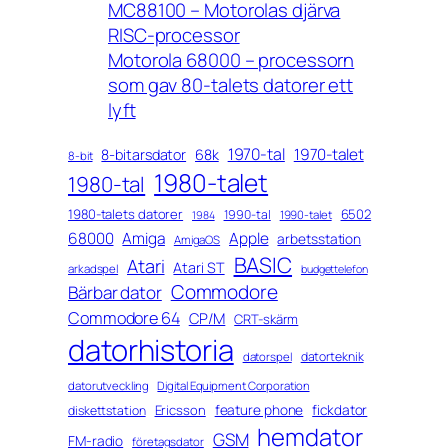
MC88100 – Motorolas djärva
RISC-processor
Motorola 68000 – processorn
som gav 80-talets datorer ett
lyft
1970-tal
1970-talet
8-bitarsdator
68k
8-bit
1980-talet
1980-tal
1980-talets datorer
6502
1990-tal
1990-talet
1984
68000
Amiga
Apple
arbetsstation
AmigaOS
BASIC
Atari
Atari ST
arkadspel
budgettelefon
Commodore
Bärbar dator
Commodore 64
CP/M
CRT-skärm
datorhistoria
datorteknik
datorspel
datorutveckling
Digital Equipment Corporation
feature phone
fickdator
Ericsson
diskettstation
hemdator
GSM
FM-radio
företagsdator