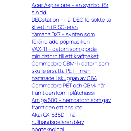
Acer Aspire one – en symbol för
sin tid.
DECstation – när DEC försökte ta
klivet in i RISC-eran
Yamaha DX7 – synten som
förändrade popmusiken
VAX-11 – datorn som gjorde
minidatorn till ett kraftpaket
Commodore CBM-II: datorn som
skulle ersätta PET – men
hamnade i skuggan av C64
Commodore PET och CBM: när
framtiden kom i plåtchassi
Amiga 500 – hemdatorn som gav
framtiden ett ansikte
Akai GX-635D – när
rullbandspelaren blev
högteknologi