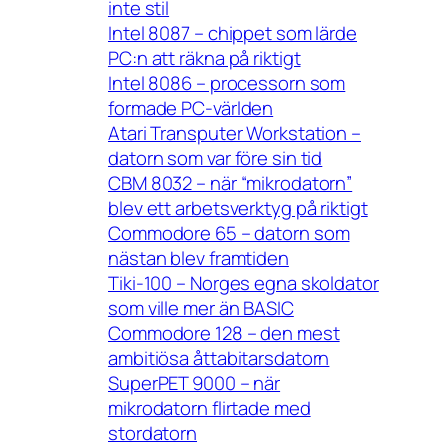
inte stil
Intel 8087 – chippet som lärde
PC:n att räkna på riktigt
Intel 8086 – processorn som
formade PC-världen
Atari Transputer Workstation –
datorn som var före sin tid
CBM 8032 – när “mikrodatorn”
blev ett arbetsverktyg på riktigt
Commodore 65 – datorn som
nästan blev framtiden
Tiki-100 – Norges egna skoldator
som ville mer än BASIC
Commodore 128 – den mest
ambitiösa åttabitarsdatorn
SuperPET 9000 – när
mikrodatorn flirtade med
stordatorn