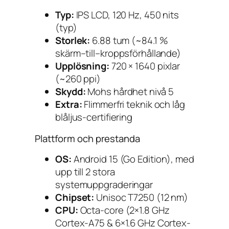
Typ:
IPS LCD, 120 Hz, 450 nits
(typ)
Storlek:
6.88 tum (~84.1 %
skärm–till–kroppsförhållande)
Upplösning:
720 × 1640 pixlar
(~260 ppi)
Skydd:
Mohs hårdhet nivå 5
Extra:
Flimmerfri teknik och låg
blåljus-certifiering
Plattform och prestanda
OS:
Android 15 (Go Edition), med
upp till 2 stora
systemuppgraderingar
Chipset:
Unisoc T7250 (12 nm)
CPU:
Octa-core (2×1.8 GHz
Cortex-A75 & 6×1.6 GHz Cortex-