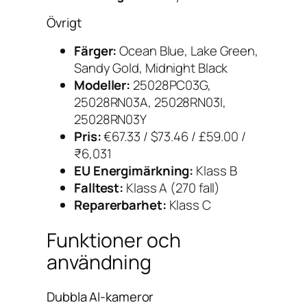
Övrigt
Färger:
Ocean Blue, Lake Green,
Sandy Gold, Midnight Black
Modeller:
25028PC03G,
25028RN03A, 25028RN03I,
25028RN03Y
Pris:
€67.33 / $73.46 / £59.00 /
₹6,031
EU Energimärkning:
Klass B
Falltest:
Klass A (270 fall)
Reparerbarhet:
Klass C
Funktioner och
användning
Dubbla AI-kameror