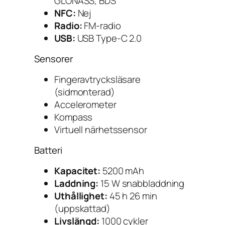
GLONASS, BDS
NFC:
Nej
Radio:
FM-radio
USB:
USB Type-C 2.0
Sensorer
Fingeravtrycksläsare
(sidmonterad)
Accelerometer
Kompass
Virtuell närhetssensor
Batteri
Kapacitet:
5200 mAh
Laddning:
15 W snabbladdning
Uthållighet:
45 h 26 min
(uppskattad)
Livslängd:
1000 cykler