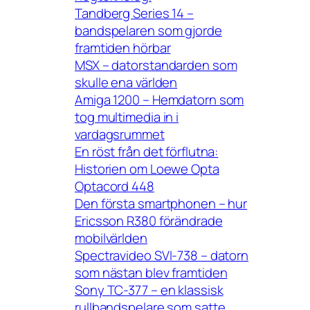
Tandberg Series 14 –
bandspelaren som gjorde
framtiden hörbar
MSX – datorstandarden som
skulle ena världen
Amiga 1200 – Hemdatorn som
tog multimedia in i
vardagsrummet
En röst från det förflutna:
Historien om Loewe Opta
Optacord 448
Den första smartphonen – hur
Ericsson R380 förändrade
mobilvärlden
Spectravideo SVI-738 – datorn
som nästan blev framtiden
Sony TC-377 – en klassisk
rullbandspelare som satte