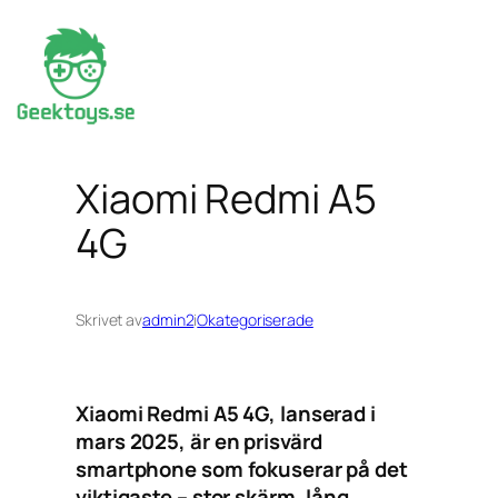
Hoppa
till
innehåll
Xiaomi Redmi A5
4G
Skrivet av
admin2
i
Okategoriserade
Xiaomi Redmi A5 4G, lanserad i
mars 2025, är en prisvärd
smartphone som fokuserar på det
viktigaste – stor skärm, lång