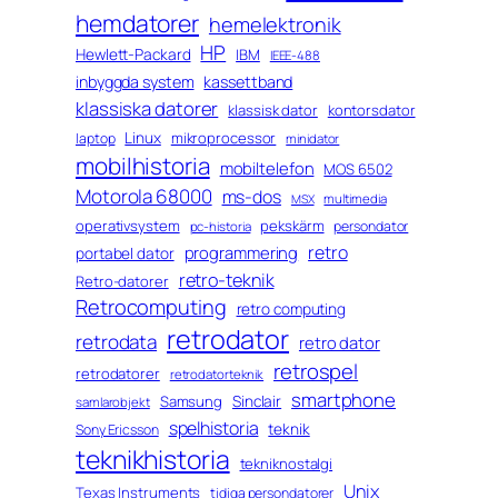
hemdatorer
hemelektronik
HP
Hewlett-Packard
IBM
IEEE-488
inbyggda system
kassettband
klassiska datorer
klassisk dator
kontorsdator
Linux
mikroprocessor
laptop
minidator
mobilhistoria
mobiltelefon
MOS 6502
Motorola 68000
ms-dos
multimedia
MSX
operativsystem
pekskärm
persondator
pc-historia
retro
programmering
portabel dator
retro-teknik
Retro-datorer
Retrocomputing
retro computing
retrodator
retrodata
retro dator
retrospel
retrodatorer
retrodatorteknik
smartphone
Sinclair
Samsung
samlarobjekt
spelhistoria
teknik
Sony Ericsson
teknikhistoria
tekniknostalgi
Unix
Texas Instruments
tidiga persondatorer