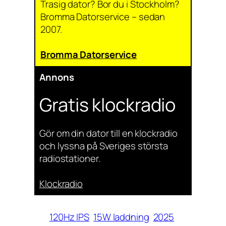
Trasig dator? Bor du i Stockholm?
Bromma Datorservice – sedan
2007.
Bromma Datorservice
Annons
Gratis klockradio
Gör om din dator till en klockradio
och lyssna på Sveriges största
radiostationer.
Klockradio
120Hz IPS
15W laddning
2025