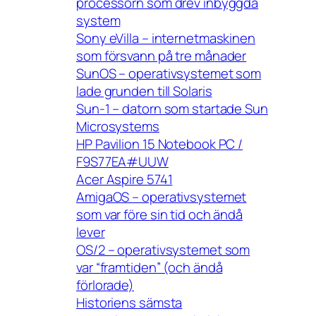
processorn som drev inbyggda
system
Sony eVilla – internetmaskinen
som försvann på tre månader
SunOS – operativsystemet som
lade grunden till Solaris
Sun-1 – datorn som startade Sun
Microsystems
HP Pavilion 15 Notebook PC /
F9S77EA#UUW
Acer Aspire 5741
AmigaOS – operativsystemet
som var före sin tid och ändå
lever
OS/2 – operativsystemet som
var “framtiden” (och ändå
förlorade)
Historiens sämsta