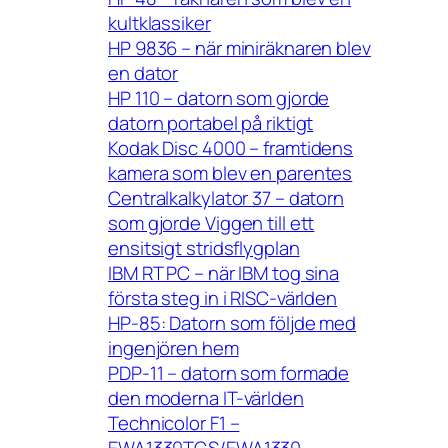
kultklassiker
HP 9836 – när miniräknaren blev
en dator
HP 110 – datorn som gjorde
datorn portabel på riktigt
Kodak Disc 4000 – framtidens
kamera som blev en parentes
Centralkalkylator 37 – datorn
som gjorde Viggen till ett
ensitsigt stridsflygplan
IBM RT PC – när IBM tog sina
första steg in i RISC-världen
HP-85: Datorn som följde med
ingenjören hem
PDP-11 – datorn som formade
den moderna IT-världen
Technicolor F1 –
EWA1330TCS/EWA1330