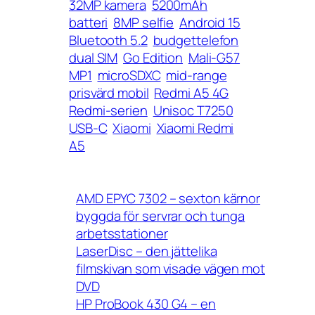
32MP kamera
5200mAh
batteri
8MP selfie
Android 15
Bluetooth 5.2
budgettelefon
dual SIM
Go Edition
Mali-G57
MP1
microSDXC
mid-range
prisvärd mobil
Redmi A5 4G
Redmi-serien
Unisoc T7250
USB-C
Xiaomi
Xiaomi Redmi
A5
AMD EPYC 7302 – sexton kärnor
byggda för servrar och tunga
arbetsstationer
LaserDisc – den jättelika
filmskivan som visade vägen mot
DVD
HP ProBook 430 G4 – en