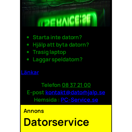
Starta inte datorn?
Hjälp att byta datorn?
Trasig laptop
Laggar speldatorn?
Länkar
Telefon
08 37 21 00
E-post
kontakt@datorhjalp.se
Hemsida :
PC-Service.se
Annons
Datorservice