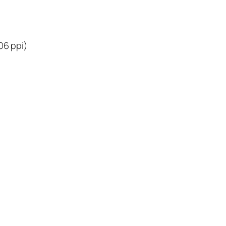
106 ppi)
)