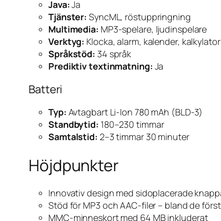
Java:
Ja
Tjänster:
SyncML, röstuppringning
Multimedia:
MP3-spelare, ljudinspelare
Verktyg:
Klocka, alarm, kalender, kalkylator
Språkstöd:
34 språk
Prediktiv textinmatning:
Ja
Batteri
Typ:
Avtagbart Li-Ion 780 mAh (BLD-3)
Standbytid:
180–230 timmar
Samtalstid:
2–3 timmar 30 minuter
Höjdpunkter
Innovativ design med sidoplacerade knapp
Stöd för MP3 och AAC-filer – bland de för
MMC-minneskort med 64 MB inkluderat