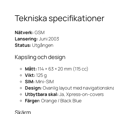
Tekniska specifikationer
Nätverk:
GSM
Lansering:
Juni 2003
Status:
Utgången
Kapsling och design
Mått:
114 × 63 × 20 mm (115 cc)
Vikt:
125 g
SIM:
Mini-SIM
Design:
Ovanlig layout med navigationskna
Utbytbara skal:
Ja, Xpress-on-covers
Färger:
Orange / Black Blue
Skärm