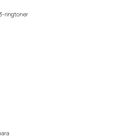
3-ringtoner
bara