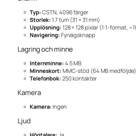
Typ:
CSTN, 4096 färger
Storlek:
1.7 tum (31 × 31 mm)
Upplösning:
128 × 128 pixlar (1:1-format, ~
Navigering:
Fyrvägsknapp
Lagring och minne
Internminne:
4.5 MB
Minneskort:
MMC-stöd (64 MB medföljde
Telefonbok:
250 kontakter
Kamera
Kamera:
Ingen
Ljud
Högtalare:
Ja