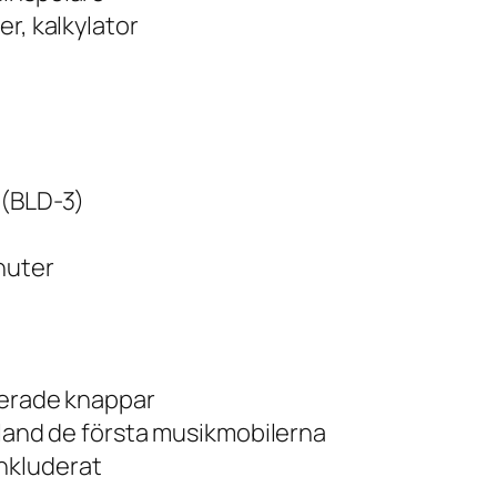
er, kalkylator
 (BLD-3)
nuter
cerade knappar
bland de första musikmobilerna
nkluderat