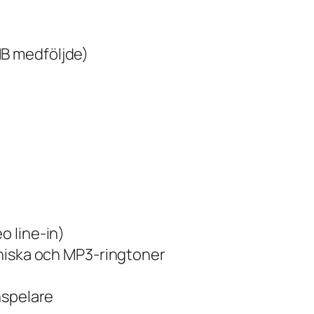
B medföljde)
o line-in)
niska och MP3-ringtoner
nspelare