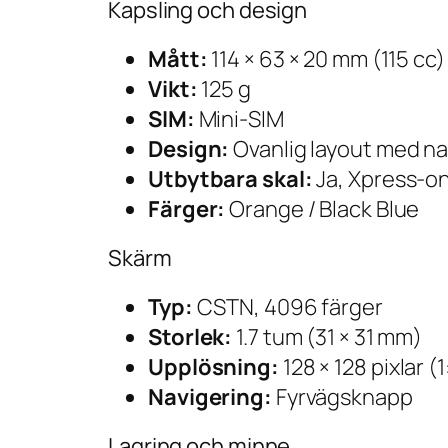
Kapsling och design
Mått:
114 × 63 × 20 mm (115 cc)
Vikt:
125 g
SIM:
Mini-SIM
Design:
Ovanlig layout med na
Utbytbara skal:
Ja, Xpress-o
Färger:
Orange / Black Blue
Skärm
Typ:
CSTN, 4096 färger
Storlek:
1.7 tum (31 × 31 mm)
Upplösning:
128 × 128 pixlar (
Navigering:
Fyrvägsknapp
Lagring och minne