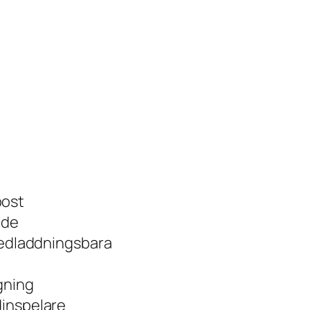
post
ode
nedladdningsbara
gning
dinspelare