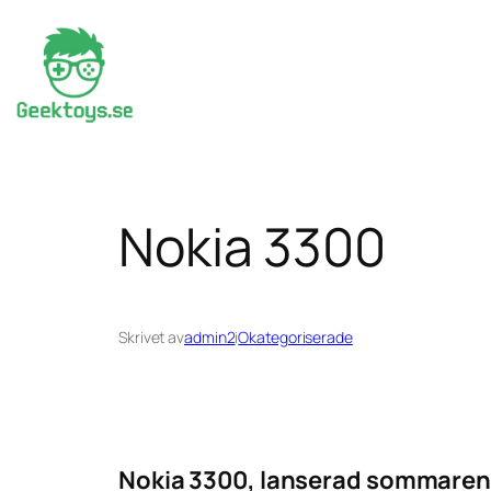
Hoppa
till
innehåll
Nokia 3300
Skrivet av
admin2
i
Okategoriserade
Nokia 3300, lanserad sommaren 