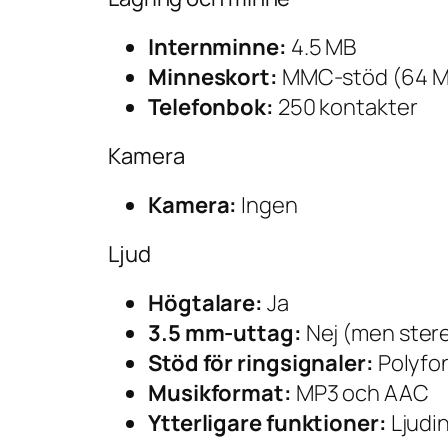
Internminne:
4.5 MB
Minneskort:
MMC-stöd (64 M
Telefonbok:
250 kontakter
Kamera
Kamera:
Ingen
Ljud
Högtalare:
Ja
3.5 mm-uttag:
Nej (men stere
Stöd för ringsignaler:
Polyfo
Musikformat:
MP3 och AAC
Ytterligare funktioner:
Ljudi