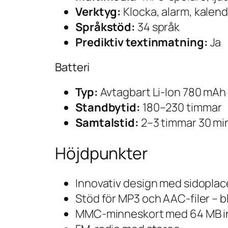
Verktyg:
Klocka, alarm, kalend
Språkstöd:
34 språk
Prediktiv textinmatning:
Ja
Batteri
Typ:
Avtagbart Li-Ion 780 mAh
Standbytid:
180–230 timmar
Samtalstid:
2–3 timmar 30 mi
Höjdpunkter
Innovativ design med sidopla
Stöd för MP3 och AAC-filer – 
MMC-minneskort med 64 MB i