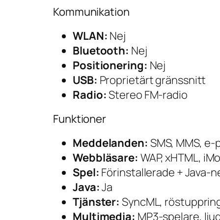
Kommunikation
WLAN:
Nej
Bluetooth:
Nej
Positionering:
Nej
USB:
Proprietärt gränssnitt
Radio:
Stereo FM-radio
Funktioner
Meddelanden:
SMS, MMS, e-
Webbläsare:
WAP, xHTML, iM
Spel:
Förinstallerade + Java-
Java:
Ja
Tjänster:
SyncML, röstupprin
Multimedia:
MP3-spelare, lju