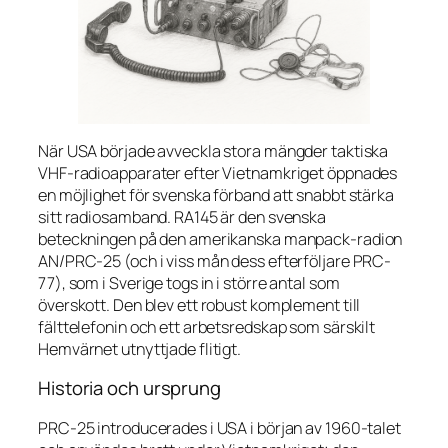
När USA började avveckla stora mängder taktiska
VHF-radioapparater efter Vietnamkriget öppnades
en möjlighet för svenska förband att snabbt stärka
sitt radiosamband. RA145 är den svenska
beteckningen på den amerikanska manpack-radion
AN/PRC-25 (och i viss mån dess efterföljare PRC-
77), som i Sverige togs in i större antal som
överskott. Den blev ett robust komplement till
fälttelefonin och ett arbetsredskap som särskilt
Hemvärnet utnyttjade flitigt.
Historia och ursprung
PRC-25 introducerades i USA i början av 1960-talet