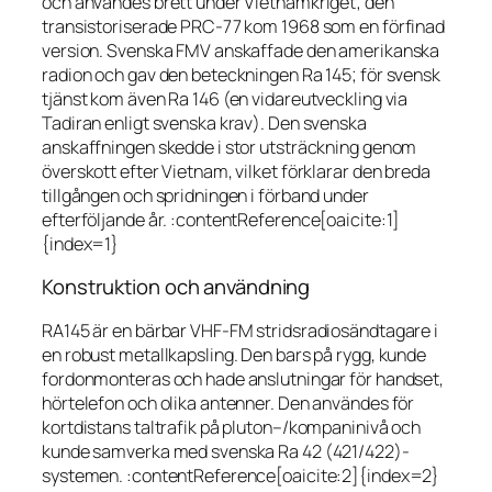
och användes brett under Vietnamkriget; den
transistoriserade PRC-77 kom 1968 som en förfinad
version. Svenska FMV anskaffade den amerikanska
radion och gav den beteckningen Ra 145; för svensk
tjänst kom även Ra 146 (en vidareutveckling via
Tadiran enligt svenska krav). Den svenska
anskaffningen skedde i stor utsträckning genom
överskott efter Vietnam, vilket förklarar den breda
tillgången och spridningen i förband under
efterföljande år. :contentReference[oaicite:1]
{index=1}
Konstruktion och användning
RA145 är en bärbar VHF-FM stridsradiosändtagare i
en robust metallkapsling. Den bars på rygg, kunde
fordonmonteras och hade anslutningar för handset,
hörtelefon och olika antenner. Den användes för
kortdistans taltrafik på pluton–/kompaninivå och
kunde samverka med svenska Ra 42 (421/422)-
systemen. :contentReference[oaicite:2]{index=2}