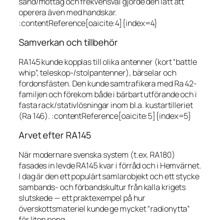
sänd/mottag och frekvensval gjorde den lätt att
operera även med handskar.
:contentReference[oaicite:4]{index=4}
Samverkan och tillbehör
RA145 kunde kopplas till olika antenner (kort “battle
whip”, teleskop-/stolpantenner), bärselar och
fordonsfästen. Den kunde samtrafikera med Ra 42-
familjen och förekom både i bärbart utförande och i
fasta rack/stativlösningar inom bl.a. kustartilleriet
(Ra 146). :contentReference[oaicite:5]{index=5}
Arvet efter RA145
När modernare svenska system (t.ex. RA180)
fasades in levde RA145 kvar i förråd och i Hemvärnet.
I dag är den ett populärt samlarobjekt och ett stycke
sambands- och förbandskultur från kalla krigets
slutskede — ett praktexempel på hur
överskottsmateriel kunde ge mycket “radionytta”
för liten peng.