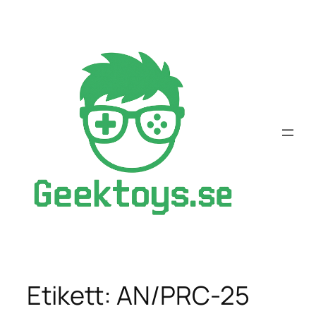
Hoppa
till
innehåll
Etikett:
AN/PRC-25