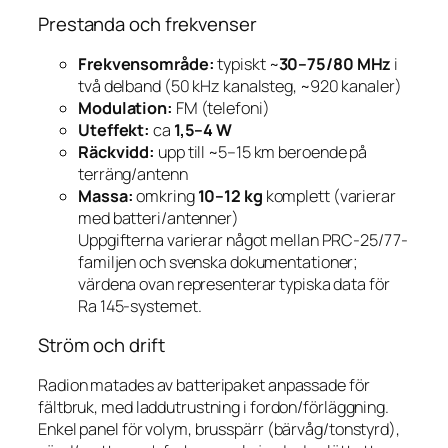
Prestanda och frekvenser
Frekvensområde:
typiskt ~
30–75/80 MHz
i
två delband (50 kHz kanalsteg, ~920 kanaler)
Modulation:
FM (telefoni)
Uteffekt:
ca
1,5–4 W
Räckvidd:
upp till ~5–15 km beroende på
terräng/antenn
Massa:
omkring
10–12 kg
komplett (varierar
med batteri/antenner)
Uppgifterna varierar något mellan PRC-25/77-
familjen och svenska dokumentationer;
värdena ovan representerar typiska data för
Ra 145-systemet.
Ström och drift
Radion matades av batteripaket anpassade för
fältbruk, med laddutrustning i fordon/förläggning.
Enkel panel för volym, brusspärr (bärvåg/tonstyrd),