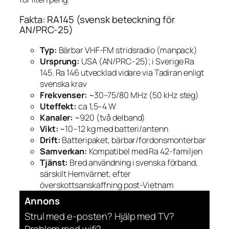
Fakta: RA145 (svensk beteckning för
AN/PRC-25)
Typ:
Bärbar VHF-FM stridsradio (manpack)
Ursprung:
USA (AN/PRC-25); i Sverige Ra
145. Ra 146 utvecklad vidare via Tadiran enligt
svenska krav
Frekvenser:
~30–75/80 MHz (50 kHz steg)
Uteffekt:
ca 1,5–4 W
Kanaler:
~920 (två delband)
Vikt:
~10–12 kg med batteri/antenn
Drift:
Batteripaket, bärbar/fordonsmonterbar
Samverkan:
Kompatibel med Ra 42-familjen
Tjänst:
Bred användning i svenska förband,
särskilt Hemvärnet, efter
överskottsanskaffning post-Vietnam
Annons
Strul med e-posten? Hjälp med TV?
Problem med wifi?