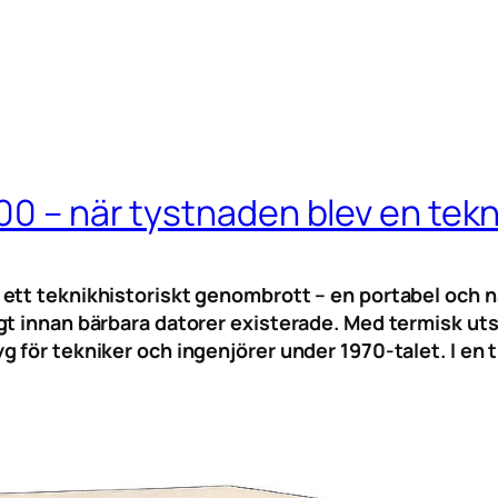
00 – när tystnaden blev en tekn
tt teknikhistoriskt genombrott – en portabel och nä
t innan bärbara datorer existerade. Med termisk utskr
 för tekniker och ingenjörer under 1970-talet. I en t