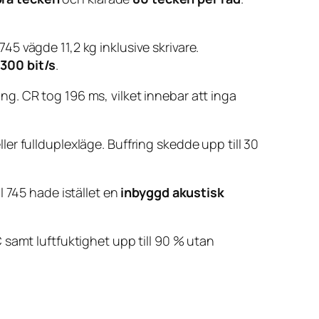
5 vägde 11,2 kg inklusive skrivare.
å
300 bit/s
.
g. CR tog 196 ms, vilket innebar att inga
ller fullduplexläge. Buffring skedde upp till 30
l 745 hade istället en
inbyggd akustisk
C samt luftfuktighet upp till 90 % utan