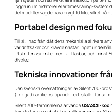
fjärrsystem och skriva ut all interaktion på ter
logga in i minidatorer eller timesharing-system 
del modeller vägde bara drygt 10 kilo, vilket på 
Portabel design med foku
Till skillnad från dåtidens mekaniska skrivare an
var driftsäker och krävde nästan inget underhå
Utskriften var enkel men fullt läsbar, och minst 5
display.
Tekniska innovationer fr
Den svenska översättningen av Silent 700-brosch
(infogad i artikelns löpande text istället för som
Silent 700-terminalerna använde
USASCII-kod
o
tryckta tecken och 33 kontrollkommandon. Sk