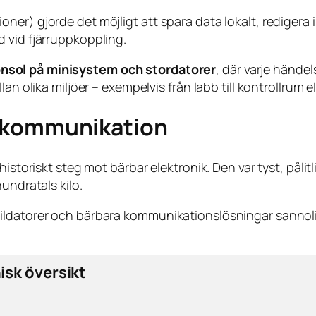
er) gjorde det möjligt att spara data lokalt, redigera i
 vid fjärruppkoppling.
sol på minisystem och stordatorer
, där varje hände
 olika miljöer – exempelvis från labb till kontrollrum elle
il kommunikation
istoriskt steg mot bärbar elektronik. Den var tyst, pålitl
undratals kilo.
ldatorer och bärbara kommunikationslösningar sannolikt 
isk översikt