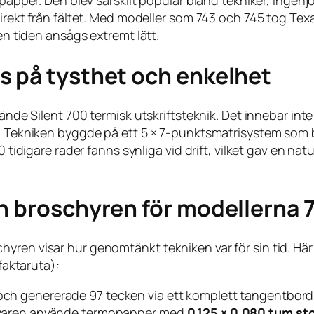
mopapper. Den blev särskilt populär bland tekniker, inge
direkt från fältet. Med modeller som 743 och 745 tog Te
den tiden ansågs extremt lätt.
s på tysthet och enkelhet
vände Silent 700 termisk utskriftsteknik. Det innebar inte
ll. Tekniken byggde på ett 5 × 7-punktsmatrisystem som
0 tidigare rader fanns synliga vid drift, vilket gav en na
ån broschyren för modellerna 
yren visar hur genomtänkt tekniken var för sin tid. Hä
 faktaruta):
ch genererade 97 tecken via ett komplett tangentbor
rivaren använde termopapper med
0,125 × 0,080 tum st