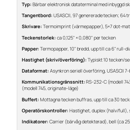
Typ:
Bärbar elektronisk dataterminal med inbyggd sk
Tangentbord:
USASCII, 97 genererade tecken; 64 tr
Skrivare:
Termoimprint (värmepapper), 5×7 dot-matri
Teckenstorlek:
ca 0,125" × 0,080" per tecken
Papper:
Termopapper, 10" bredd, upp till ca 6" rull-d
Hastighet (skriv/överföring):
Typiskt 10 tecken/s
Dataformat:
Asynkron seriell överföring, USASCII 7-bi
Kommunikationsgränssnitt:
RS-232-C (modell 743 
(modell 745, originate-läge)
Buffert:
Mottagna tecken buffras, upp till ca 30 teck
Operatörskontroller:
Hastighet, duplex (halv/full)
Indikatorer:
Carrier (bärvåg detekterad), bell (ca 2