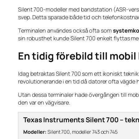
Silent 700-modeller med bandstation (ASR-version
svep. Detta sparade både tid och telefonkostnad
Terminalen användes också ofta som
systemkon
sin robusthet kunde Silent 700 enkelt flyttas mellan
En tidig förebild till mob
Idag betraktas Silent 700 som ett ikoniskt teknikh
revolutionerande i en tid då datorer ofta vägde h
Utan dessa terminaler hade övergången till mobi
den var en vägvisare.
Texas Instruments Silent 700 – tekn
Modeller:
Silent 700, modeller 743 och 745