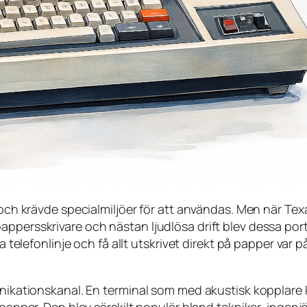
a och krävde specialmiljöer för att användas. Men när Te
ppersskrivare och nästan ljudlösa drift blev dessa porta
a telefonlinje och få allt utskrivet direkt på papper var p
unikationskanal. En terminal som med akustisk kopplare k