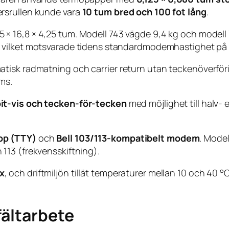
rsrullen kunde vara
10 tum bred och 100 fot lång
.
× 16,8 × 4,25 tum. Modell 743 vägde 9,4 kg och modell 74
, vilket motsvarade tidens standardmodemhastighet p
isk radmatning och carrier return utan teckenöverförin
ms.
 bit-vis och tecken-för-tecken
med möjlighet till halv- e
op (TTY)
och
Bell 103/113-kompatibelt modem
. Model
 113 (frekvensskiftning).
x
, och driftmiljön tillät temperaturer mellan 10 och 40 °
fältarbete