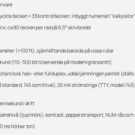
rivare
yckta tecken + 33 kontrolltecken; inbyggt numeriskt ”kalkylato
x, ca 80 tecken per rad på 6,5″ skrivbredd
iameter (≈100 ft), självhäftande baksida på vissa rullar
ekund (110–300 bit/s beroende på modem/gränssnitt)
tars kod, halv- eller fullduplex, udda/jämn/ingen paritet (ställs i
standard, 745 som tillval), 20 mA strömslinga (TTY, modell 743
en/sekund i drift
, sändnivå (ljus/mörk), kontrast, papperstransport, NUM-lås och 
50 ms hörbar ton)