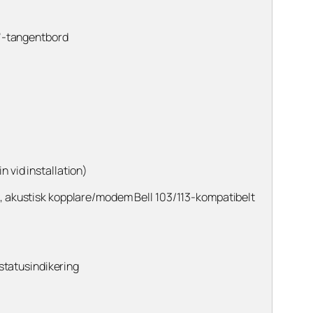
r”-tangentbord
n vid installation)
), akustisk kopplare/modem Bell 103/113-kompatibelt
statusindikering