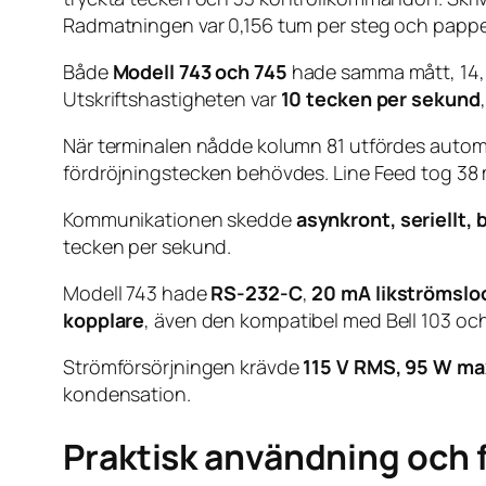
Radmatningen var 0,156 tum per steg och pappe
Både
Modell 743 och 745
hade samma mått, 14,5 
Utskriftshastigheten var
10 tecken per sekund
När terminalen nådde kolumn 81 utfördes automat
fördröjningstecken behövdes. Line Feed tog 38 
Kommunikationen skedde
asynkront, seriellt,
tecken per sekund.
Modell 743 hade
RS-232-C
,
20 mA likströmslo
kopplare
, även den kompatibel med Bell 103 och
Strömförsörjningen krävde
115 V RMS, 95 W ma
kondensation.
Praktisk användning och 