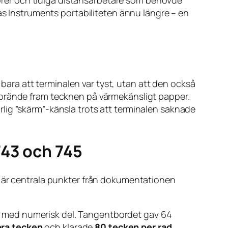
njörer och tidiga distansarbetare som behövde
xas Instruments portabiliteten ännu längre – en
 bara att terminalen var tyst, utan att den också
 brände fram tecknen på värmekänsligt papper.
turlig ”skärm”-känsla trots att terminalen saknade
743 och 745
r är centrala punkter från dokumentationen
d med numerisk del. Tangentbordet gav 64
ora tecken
och klarade
80 tecken per rad
.