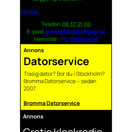
Länkar
Telefon
08 37 21 00
E-post
kontakt@datorhjalp.se
Hemsida :
PC-Service.se
Annons
Datorservice
Trasig dator? Bor du i Stockholm?
Bromma Datorservice – sedan
2007.
Bromma Datorservice
Annons