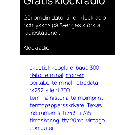
Gratis klockradio
Gör om din dator till en klockradio
och lyssna på Sveriges största
radiostationer.
Klockradio
akustisk kopplare
baud 300
datorterminal
modem
portabel terminal
retrodata
rs232
silent 700
terminalhistoria
termoimprint
termopappersskrivare
Texas
Instruments
ti 743
ti 745
timesharing
tty 20ma
vintage
computer