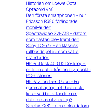
Historien om Loewe Opta
Optacord 448
Den första smartphonen – hur
Ericsson R380 förändrade
mobilvärlden
Spectravideo SVI-738 – datorn
som nästan blev framtiden
Sony TC-377 – en klassisk
rullbandspelare som satte
standarden
HP ProDesk 400 G2 Desktop –
en liten dator från en brytpunkt i
PC-historien
HP Pavilion 15-n077so – En
gammal laptop i ett historiskt
ljus – vad berättar den om
datorernas utveckling?
Sinclair ZX81 – den enkla datorn