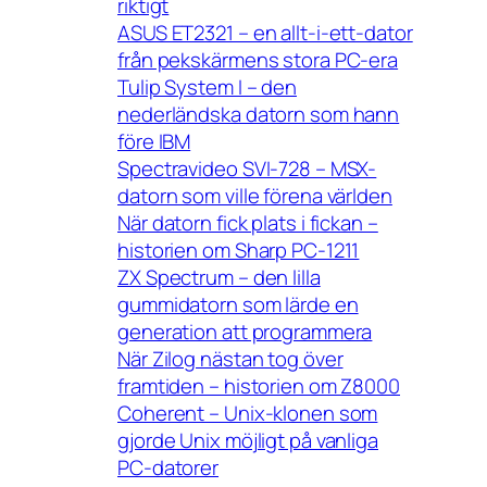
riktigt
ASUS ET2321 – en allt-i-ett-dator
från pekskärmens stora PC-era
Tulip System I – den
nederländska datorn som hann
före IBM
Spectravideo SVI-728 – MSX-
datorn som ville förena världen
När datorn fick plats i fickan –
historien om Sharp PC-1211
ZX Spectrum – den lilla
gummidatorn som lärde en
generation att programmera
När Zilog nästan tog över
framtiden – historien om Z8000
Coherent – Unix-klonen som
gjorde Unix möjligt på vanliga
PC-datorer