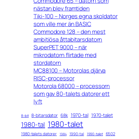
Commodore 65 – datorn som
nästan blev framtiden
Tiki-100 – Norges egna skoldator
som ville mer än BASIC
Commodore 128 – den mest
ambitiösa åttabitarsdatorn
SuperPET 9000 – när
mikrodatorn flirtade med
stordatorn
MC88100 – Motorolas djärva
RISC-processor
Motorola 68000 – processorn
som gav 80-talets datorer ett
lyft
1970-tal
1970-talet
8-bitarsdator
68k
8-bit
1980-talet
1980-tal
1980-talets datorer
6502
1990-tal
1990-talet
1984