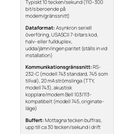
Typiskt 10 tecken/sekund (110–300
bit/s beroende på
modem/gränssnitt)
Dataformat:
Asynkron seriell
överföring, USASCII 7-bitars kod,
halv- eller fullduplex,
udda/jämn/ingen paritet (ställs in vid
installation)
Kommunikationsgränssnitt:
RS-
232-C (modell 743 standard, 745 som
tillval), 20 mA strömslinga (TTY,
modell 743), akustisk
kopplare/modem Bell 103/113-
kompatibelt (modell 745, originate-
läge)
Buffert:
Mottagna tecken buffras,
upp till ca 30 tecken/sekund i drift