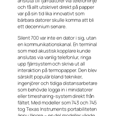
ansluta till fjärrdatorer via telefonlinje
och få allt utskrivet direkt på papper
var på sin tid lika innovativt som
bärbara datorer skulle komma att bli
ett decennium senare.
Silent 700 var inte en dator i sig, utan
en kommunikationskanal. En terminal
som med akustisk kopplare kunde
anslutas via vanlig telefonlur, ringa
upp fjärrsystem och skriva ut all
interaktion på termopapper. Den blev
särskilt populär bland tekniker,
ingenjörer och tidiga distansarbetare
som behövde logga in i minidatorer
eller timesharing-system direkt från
fältet. Med modeller som 743 och 745
tog Texas Instruments portabiliteten
ännu längre – en del modeller vägde