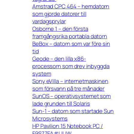
Amstrad CPC 464 – hemdatorn
som gjorde datorer till
vardagsprylar
Osborne 1 – den första
framgångsrika portabla datorn
BeBox – datorn som var före sin
tid
Geode – den lilla x86-
processorn som drev inbyggda
system
Sony eVilla – internetmaskinen
som försvann på tre månader
SunOS – operativsystemet som
lade grunden till Solaris
Sun-1 – datorn som startade Sun
Microsystems
HP Pavilion 15 Notebook PC /
F9S77EA#UUW