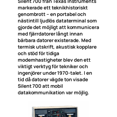
Silent 700 från Texas Instruments
markerade ett teknikhistoriskt
genombrott – en portabel och
nästintill ljudlös dataterminal som
gjorde det möjligt att kommunicera
med fjärrdatorer långt innan
bärbara datorer existerade. Med
termisk utskrift, akustisk kopplare
och stöd för tidiga
modemhastigheter blev den ett
viktigt verktyg för tekniker och
ingenjörer under 1970-talet. I en
tid då datorer vägde ton visade
Silent 700 att mobil
datakommunikation var möjlig.