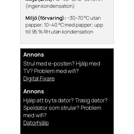
(ingen kondensation)
Miljö (förvaring):
−30–70 °C utan
papper; 10–40 °C med papper; upp
till 95 % RH utan kondensation
Annons
Strul med e-posten? Hjälp med
TV? Problem med wifi?
Digital Fixare
Annons
Hjälp att byta dator? Trasig dator?
Speldator som strular? Problem
med wifi?
Datorhjälp