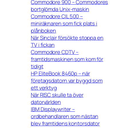
Commodore 900 – Commodores
bortglömda Unix-maskin
Commodore CIL 500 –
miniräknaren som fick plats i
plånboken
När Sinclair försökte stoppa en
TV i fickan
Commodore CDTV –
framtidsmaskinen som kom för
tidigt
HP EliteBook 8460p – när
företagsdatorn var byggd som
ett verktyg
När RISC skulle ta över
datorvärlden
IBM Displaywriter –
ordbehandlaren som nästan
blev framtidens kontorsdator