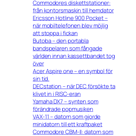
Commodores diskettstationer:
från kontorsmaskin till hemdator
Ericsson Hotline 900 Pocket –
när mobiltelefonen blev möjlig
att stoppa i fickan
Butoba – den portabla
bandspelaren som fångade
världen innan kassettbandet tog
över
Acer Aspire one – en symbol för
sin tid.
DECstation – när DEC försökte ta
klivet in i RISC-eran
Yamaha DX7 – synten som
förändrade popmusiken
VAX-11 – datorn som gjorde
minidatorn till ett kraftpaket
Commodore CBM-II: datorn som