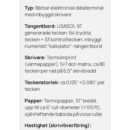
Typ:
Bärbar elektronisk dataterminal
med inbyggd skrivare
Tangentbord:
USASCII, 97
genererade tecken; 64 tryckta
tecken + 33 kontrolltecken; inbyggt
numeriskt ”kalkylator”-tangentbord
Skrivare:
Termoimprint
(värmepapper), 5×7 dot-matrix, ca 80
tecken per rad på 6,5″ skrivbredd
Teckenstorlek:
ca 0,125" × 0,080" per
tecken
Papper:
Termopapper, 10" bredd,
upp till ca 6" rull-diameter (≈100 ft),
självhäftande baksida på vissa rullar
Hastighet (skriv/överföring):