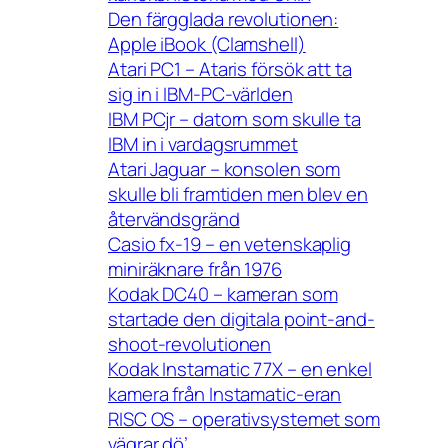
Den färgglada revolutionen:
Apple iBook (Clamshell)
Atari PC1 – Ataris försök att ta
sig in i IBM-PC-världen
IBM PCjr – datorn som skulle ta
IBM in i vardagsrummet
Atari Jaguar – konsolen som
skulle bli framtiden men blev en
återvändsgränd
Casio fx-19 – en vetenskaplig
miniräknare från 1976
Kodak DC40 – kameran som
startade den digitala point-and-
shoot-revolutionen
Kodak Instamatic 77X – en enkel
kamera från Instamatic-eran
RISC OS – operativsystemet som
vägrar dö’