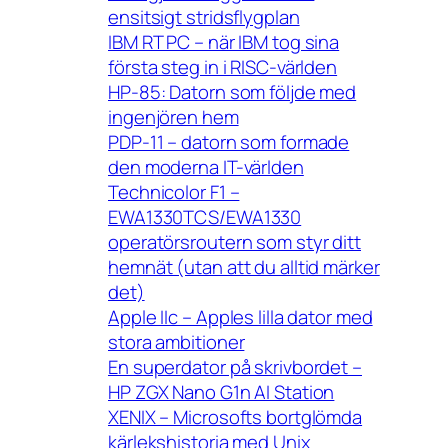
ensitsigt stridsflygplan
IBM RT PC – när IBM tog sina
första steg in i RISC-världen
HP-85: Datorn som följde med
ingenjören hem
PDP-11 – datorn som formade
den moderna IT-världen
Technicolor F1 –
EWA1330TCS/EWA1330
operatörsroutern som styr ditt
hemnät (utan att du alltid märker
det)
Apple IIc – Apples lilla dator med
stora ambitioner
En superdator på skrivbordet –
HP ZGX Nano G1n AI Station
XENIX – Microsofts bortglömda
kärlekshistoria med Unix