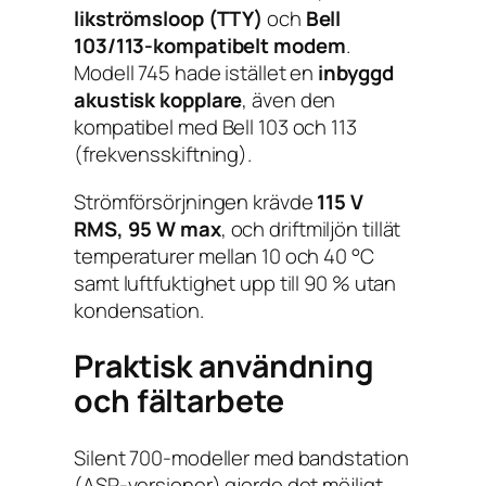
likströmsloop (TTY)
och
Bell
103/113-kompatibelt modem
.
Modell 745 hade istället en
inbyggd
akustisk kopplare
, även den
kompatibel med Bell 103 och 113
(frekvensskiftning).
Strömförsörjningen krävde
115 V
RMS, 95 W max
, och driftmiljön tillät
temperaturer mellan 10 och 40 °C
samt luftfuktighet upp till 90 % utan
kondensation.
Praktisk användning
och fältarbete
Silent 700-modeller med bandstation
(ASR-versioner) gjorde det möjligt