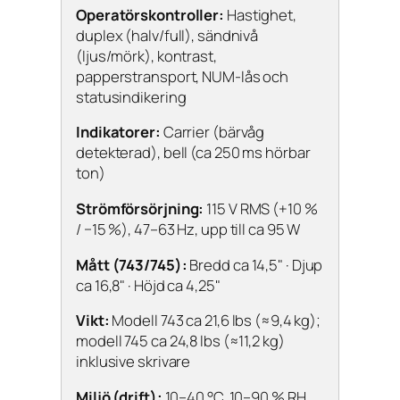
Operatörskontroller:
Hastighet,
duplex (halv/full), sändnivå
(ljus/mörk), kontrast,
papperstransport, NUM-lås och
statusindikering
Indikatorer:
Carrier (bärvåg
detekterad), bell (ca 250 ms hörbar
ton)
Strömförsörjning:
115 V RMS (+10 %
/ −15 %), 47–63 Hz, upp till ca 95 W
Mått (743/745):
Bredd ca 14,5" · Djup
ca 16,8" · Höjd ca 4,25"
Vikt:
Modell 743 ca 21,6 lbs (≈9,4 kg);
modell 745 ca 24,8 lbs (≈11,2 kg)
inklusive skrivare
Miljö (drift):
10–40 °C, 10–90 % RH