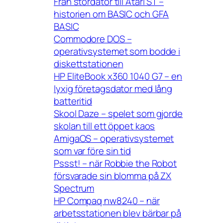
Från stordator till Atari ST –
historien om BASIC och GFA
BASIC
Commodore DOS –
operativsystemet som bodde i
diskettstationen
HP EliteBook x360 1040 G7 – en
lyxig företagsdator med lång
batteritid
Skool Daze – spelet som gjorde
skolan till ett öppet kaos
AmigaOS – operativsystemet
som var före sin tid
Pssst! – när Robbie the Robot
försvarade sin blomma på ZX
Spectrum
HP Compaq nw8240 – när
arbetsstationen blev bärbar på