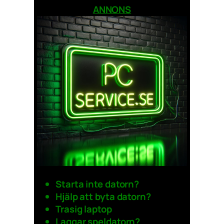
ANNONS
Starta inte datorn?
Hjälp att byta datorn?
Trasig laptop
Laggar speldatorn?