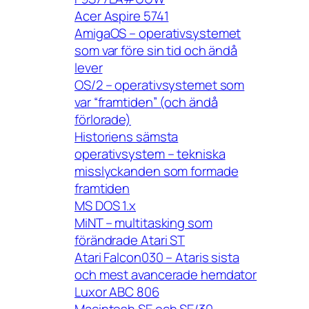
Acer Aspire 5741
AmigaOS – operativsystemet
som var före sin tid och ändå
lever
OS/2 – operativsystemet som
var “framtiden” (och ändå
förlorade)
Historiens sämsta
operativsystem – tekniska
misslyckanden som formade
framtiden
MS DOS 1.x
MiNT – multitasking som
förändrade Atari ST
Atari Falcon030 – Ataris sista
och mest avancerade hemdator
Luxor ABC 806
Macintosh SE och SE/30 –