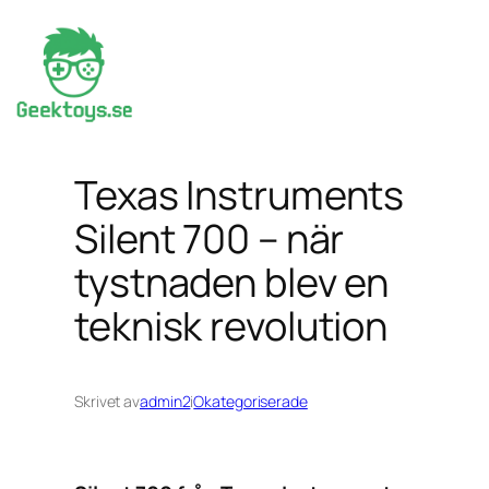
Hoppa
till
innehåll
Texas Instruments
Silent 700 – när
tystnaden blev en
teknisk revolution
Skrivet av
admin2
i
Okategoriserade