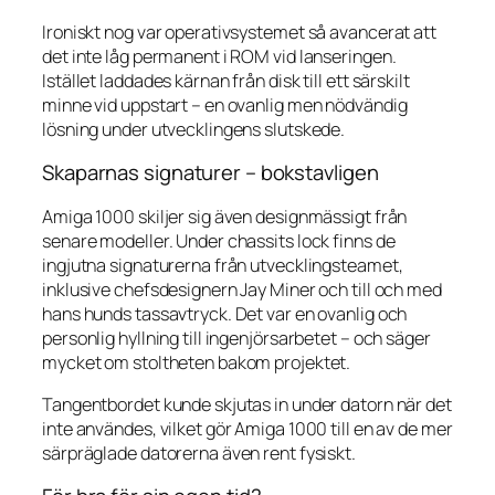
Ironiskt nog var operativsystemet så avancerat att
det inte låg permanent i ROM vid lanseringen.
Istället laddades kärnan från disk till ett särskilt
minne vid uppstart – en ovanlig men nödvändig
lösning under utvecklingens slutskede.
Skaparnas signaturer – bokstavligen
Amiga 1000 skiljer sig även designmässigt från
senare modeller. Under chassits lock finns de
ingjutna signaturerna från utvecklingsteamet,
inklusive chefsdesignern Jay Miner och till och med
hans hunds tassavtryck. Det var en ovanlig och
personlig hyllning till ingenjörsarbetet – och säger
mycket om stoltheten bakom projektet.
Tangentbordet kunde skjutas in under datorn när det
inte användes, vilket gör Amiga 1000 till en av de mer
särpräglade datorerna även rent fysiskt.