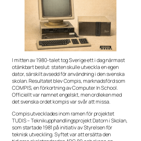
I mitten av 1980-talet tog Sverige ett i dag närmast
otänkbart beslut: staten skulle utveckla en egen
dator, särskilt avsedd för användning i den svenska
skolan. Resultatet blev Compis, marknadsförd som
COMPIS, en förkortning av
Computer In School
.
Officiellt var namnet engelskt, men ordleken med
det svenska ordet
kompis
var svår att missa.
Compis utvecklades inom ramen för projektet
TUDIS – Teknikupphandlingsprojekt Datorn i Skolan,
som startade 1981 på initiativ av Styrelsen för
teknisk utveckling. Syftet var att ersätta den