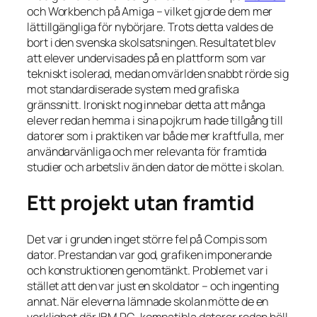
och Workbench på Amiga – vilket gjorde dem mer
lättillgängliga för nybörjare. Trots detta valdes de
bort i den svenska skolsatsningen. Resultatet blev
att elever undervisades på en plattform som var
tekniskt isolerad, medan omvärlden snabbt rörde sig
mot standardiserade system med grafiska
gränssnitt. Ironiskt nog innebar detta att många
elever redan hemma i sina pojkrum hade tillgång till
datorer som i praktiken var både mer kraftfulla, mer
användarvänliga och mer relevanta för framtida
studier och arbetsliv än den dator de mötte i skolan.
Ett projekt utan framtid
Det var i grunden inget större fel på Compis som
dator. Prestandan var god, grafiken imponerande
och konstruktionen genomtänkt. Problemet var i
stället att den var just en skoldator – och ingenting
annat. När eleverna lämnade skolan mötte de en
verklighet där IBM PC-kompatibla datorer redan höll