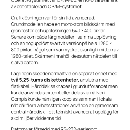
Operativsystemet var CP/M-86, en 16-bitarsvariant
av det etablerade CP/M-systemet.
Grafiklösningen var för sin tid avancerad.
Grundmodellen hade en monokrom bildskärm med
grön fosfor och upplösningen 640 × 400 pixlar.
Senare kom både färgmodeller i samma upplösning
och en högupplöst svartvit version på hela 1 280 ×
800 pixlar, något som var mycket ovanligt i mitten av
1980-talet. Skärmen innehöll dessutom nätdelen till
själva datorn.
Lagringen skedde normalt via en separat enhet med
två 5,25-tums diskettenheter
, anslutna med
flatkabel. Hårddisk saknades i grundutförandet men
kunde användas externt eller delas via nätverk.
Compis kunde nämligen kopplas samman i lokala
nät där flera arbetsstationer använde en gemensam
central hårddisk – ett tekniskt avancerat upplägg för
skolmiljöer vid denna tid.
Datorn var försedd med RS-232-serieport,