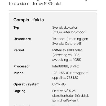
före under mitten av 1980-talet.
Compis – fakta
Typ
Svensk skoldator
(”COMPuter In School”)
Utvecklare
Telenova (ursprungligen
Svenska Datorer AB)
Period
Mitten av 1980-talet
(lansering ca 1985,
avveckling ca 1988)
Processor
Intel 80186, 8 MHz
Minne
128–256 kB (utbyggbart
upp till ca 768 kB)
Operativsystem
CP/M-86
Lagring
En eller två 5,25"
diskettenheter (hårddisk
som tillval/externt)