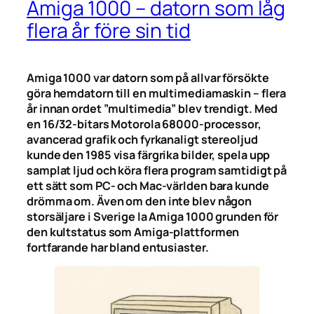
Amiga 1000 – datorn som låg
flera år före sin tid
Amiga 1000 var datorn som på allvar försökte
göra hemdatorn till en multimediamaskin – flera
år innan ordet ”multimedia” blev trendigt. Med
en 16/32-bitars Motorola 68000-processor,
avancerad grafik och fyrkanaligt stereoljud
kunde den 1985 visa färgrika bilder, spela upp
samplat ljud och köra flera program samtidigt på
ett sätt som PC- och Mac-världen bara kunde
drömma om. Även om den inte blev någon
storsäljare i Sverige la Amiga 1000 grunden för
den kultstatus som Amiga-plattformen
fortfarande har bland entusiaster.