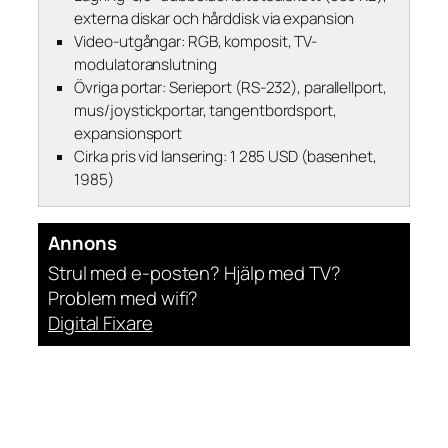
externa diskar och hårddisk via expansion
Video-utgångar: RGB, komposit, TV-
modulatoranslutning
Övriga portar: Serieport (RS-232), parallellport,
mus/joystickportar, tangentbordsport,
expansionsport
Cirka pris vid lansering: 1 285 USD (basenhet,
1985)
Annons
Strul med e-posten? Hjälp med TV?
Problem med wifi?
Digital Fixare