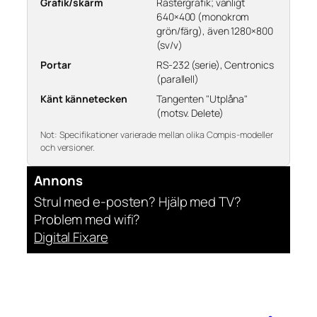
Grafik/skärm
Rastergrafik; vanligt
640×400 (monokrom
grön/färg), även 1280×800
(sv/v)
Portar
RS-232 (serie), Centronics
(parallell)
Känt kännetecken
Tangenten "Utplåna"
(motsv. Delete)
Not:
Specifikationer varierade mellan olika Compis-modeller
och versioner.
Annons
Strul med e-posten? Hjälp med TV?
Problem med wifi?
Digital Fixare