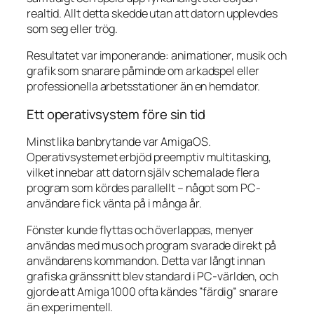
realtid. Allt detta skedde utan att datorn upplevdes
som seg eller trög.
Resultatet var imponerande: animationer, musik och
grafik som snarare påminde om arkadspel eller
professionella arbetsstationer än en hemdator.
Ett operativsystem före sin tid
Minst lika banbrytande var AmigaOS.
Operativsystemet erbjöd preemptiv multitasking,
vilket innebar att datorn själv schemalade flera
program som kördes parallellt – något som PC-
användare fick vänta på i många år.
Fönster kunde flyttas och överlappas, menyer
användas med mus och program svarade direkt på
användarens kommandon. Detta var långt innan
grafiska gränssnitt blev standard i PC-världen, och
gjorde att Amiga 1000 ofta kändes ”färdig” snarare
än experimentell.