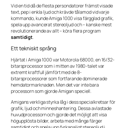
Vid en tid då de flesta persondatorer främst visade
text, pep i enkla ljud och krävde tålamod vid varje
kommando, kunde Amiga 1000 visa färgglad grafik,
spela upp avancerat stereoljud och – kanske mest
revolutionerande av allt – köra flera program
samtidigt
.
Ett tekniskt språng
Hjärtat i Amiga 1000 var Motorola 68000, en 16/32-
bitarsprocessor som i mitten av 1980-talet var
extremt kraftfull jämfört med de 8-
bitarsprocessorer som fortfarande dominerade
hemdatormarknaden. Men det var inte bara
processorn som gjorde Amigan speciell.
Amigans verkliga styrka låg i dess specialkretsar för
grafik, ljud och minneshantering. Dessa avlastade
huvudprocessorn och gjorde det möjligt att visa
högupplösta bilder, arbeta med många färger
samtidigt och spela upp fyrkanaligt stereoljud i