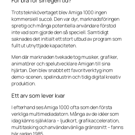
För bra för sin egen tid?
Trots teknikövertaget blev Amiga 1000 ingen
kommersiell succé. Den var dyr, marknadsföringen
spretig och många potentiella användare förstod
inte vad som gjorde den så speciell. Samtidigt
saknades det initialt ett stort utbud av program som
fullt ut utnyttjade kapaciteten.
Men där marknaden tvekade tog musiker, grafiker,
animatörer och spelutvecklare Amigan till sina
hjärtan. Den blev snabbt ett favoritverktyg inom
demo-scenen, spelindustrin och tidig digital kreativ
produktion.
Ett arv som lever kvar
I efterhand ses Amiga 1000 ofta som den första
verkliga multimediadatorn. Många av de idéer som
idag känns självklara – ljudkort, grafikacceleration,
multitasking och användarvänliga gränssnitt – fanns
här redan 1985.