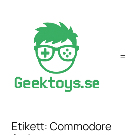
Hoppa
till
innehåll
Etikett:
Commodore