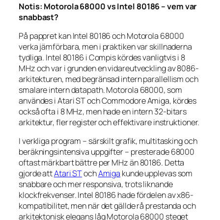
Notis: Motorola 68000 vs Intel 80186 – vem var
snabbast?
På pappret kan Intel 80186 och Motorola 68000
verka jämförbara, men i praktiken var skillnaderna
tydliga. Intel 80186 i Compis kördes vanligtvis i 8
MHz och var i grunden en vidareutveckling av 8086-
arkitekturen, med begränsad intern parallellism och
smalare intern datapath. Motorola 68000, som
användes i Atari ST och Commodore Amiga, kördes
också ofta i 8 MHz, men hade en intern 32-bitars
arkitektur, fler register och effektivare instruktioner.
I verkliga program – särskilt grafik, multitasking och
beräkningsintensiva uppgifter – presterade 68000
oftast märkbart bättre per MHz än 80186. Detta
gjorde att
Atari ST
och
Amiga
kunde upplevas som
snabbare och mer responsiva, trots liknande
klockfrekvenser. Intel 80186 hade fördelen av x86-
kompatibilitet, men när det gällde rå prestanda och
arkitektonisk elegans låg Motorola 68000 steget