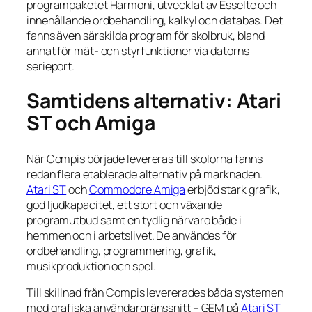
programpaketet Harmoni, utvecklat av Esselte och
innehållande ordbehandling, kalkyl och databas. Det
fanns även särskilda program för skolbruk, bland
annat för mät- och styrfunktioner via datorns
serieport.
Samtidens alternativ: Atari
ST och Amiga
När Compis började levereras till skolorna fanns
redan flera etablerade alternativ på marknaden.
Atari ST
och
Commodore Amiga
erbjöd stark grafik,
god ljudkapacitet, ett stort och växande
programutbud samt en tydlig närvaro både i
hemmen och i arbetslivet. De användes för
ordbehandling, programmering, grafik,
musikproduktion och spel.
Till skillnad från Compis levererades båda systemen
med grafiska användargränssnitt – GEM på
Atari ST