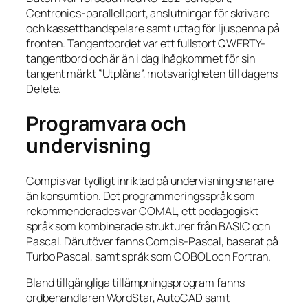
Centronics-parallellport, anslutningar för skrivare
och kassettbandspelare samt uttag för ljuspenna på
fronten. Tangentbordet var ett fullstort QWERTY-
tangentbord och är än i dag ihågkommet för sin
tangent märkt ”Utplåna”, motsvarigheten till dagens
Delete
.
Programvara och
undervisning
Compis var tydligt inriktad på undervisning snarare
än konsumtion. Det programmeringsspråk som
rekommenderades var COMAL, ett pedagogiskt
språk som kombinerade strukturer från BASIC och
Pascal. Därutöver fanns Compis-Pascal, baserat på
Turbo Pascal, samt språk som COBOL och Fortran.
Bland tillgängliga tillämpningsprogram fanns
ordbehandlaren WordStar, AutoCAD samt