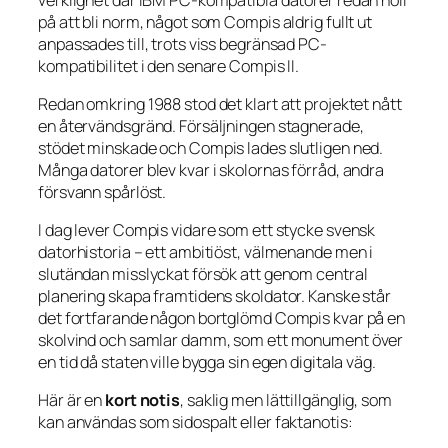
på att bli norm, något som Compis aldrig fullt ut
anpassades till, trots viss begränsad PC-
kompatibilitet i den senare Compis II.
Redan omkring 1988 stod det klart att projektet nått
en återvändsgränd. Försäljningen stagnerade,
stödet minskade och Compis lades slutligen ned.
Många datorer blev kvar i skolornas förråd, andra
försvann spårlöst.
I dag lever Compis vidare som ett stycke svensk
datorhistoria – ett ambitiöst, välmenande men i
slutändan misslyckat försök att genom central
planering skapa framtidens skoldator. Kanske står
det fortfarande någon bortglömd Compis kvar på en
skolvind och samlar damm, som ett monument över
en tid då staten ville bygga sin egen digitala väg.
Här är en
kort notis
, saklig men lättillgänglig, som
kan användas som sidospalt eller faktanotis: