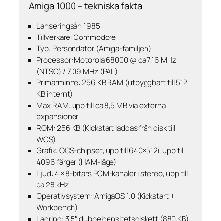
Amiga 1000 – tekniska fakta
Lanseringsår: 1985
Tillverkare: Commodore
Typ: Persondator (Amiga-familjen)
Processor: Motorola 68000 @ ca 7,16 MHz
(NTSC) / 7,09 MHz (PAL)
Primärminne: 256 KB RAM (utbyggbart till 512
KB internt)
Max RAM: upp till ca 8,5 MB via externa
expansioner
ROM: 256 KB (Kickstart laddas från disk till
WCS)
Grafik: OCS-chipset, upp till 640×512i, upp till
4096 färger (HAM-läge)
Ljud: 4 × 8-bitars PCM-kanaler i stereo, upp till
ca 28 kHz
Operativsystem: AmigaOS 1.0 (Kickstart +
Workbench)
Lagring: 3,5″ dubbeldensitetsdiskett (880 KB),