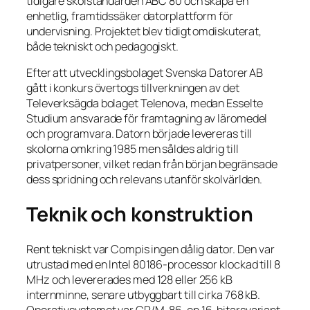
tidigare skolstandarden ABC 80 och skapa en
enhetlig, framtidssäker datorplattform för
undervisning. Projektet blev tidigt omdiskuterat,
både tekniskt och pedagogiskt.
Efter att utvecklingsbolaget Svenska Datorer AB
gått i konkurs övertogs tillverkningen av det
Televerksägda bolaget Telenova, medan Esselte
Studium ansvarade för framtagning av läromedel
och programvara. Datorn började levereras till
skolorna omkring 1985 men såldes aldrig till
privatpersoner, vilket redan från början begränsade
dess spridning och relevans utanför skolvärlden.
Teknik och konstruktion
Rent tekniskt var Compis ingen dålig dator. Den var
utrustad med en Intel 80186-processor klockad till 8
MHz och levererades med 128 eller 256 kB
internminne, senare utbyggbart till cirka 768 kB.