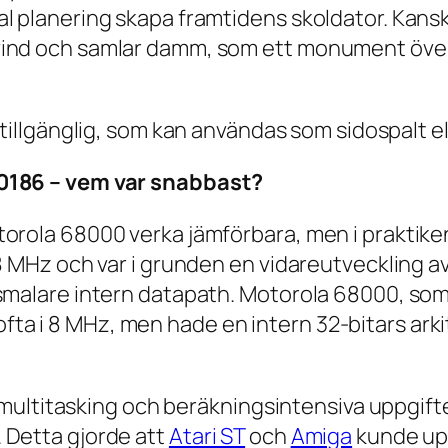
al planering skapa framtidens skoldator. Kans
ind och samlar damm, som ett monument över e
ttillgänglig, som kan användas som sidospalt el
80186 – vem var snabbast?
rola 68000 verka jämförbara, men i praktiken v
 8 MHz och var i grunden en vidareutveckling 
 smalare intern datapath. Motorola 68000, som
 i 8 MHz, men hade en intern 32-bitars arkite
ik, multitasking och beräkningsintensiva uppgif
 Detta gjorde att
Atari ST
och
Amiga
kunde up