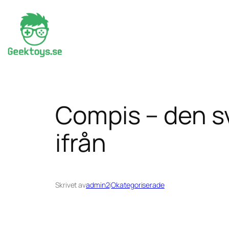
Hoppa
till
innehåll
Compis – den s
ifrån
Skrivet av
admin2
i
Okategoriserade