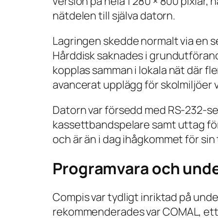
version på hela 1 280 × 800 pixlar
nätdelen till själva datorn.
Lagringen skedde normalt via en 
Hårddisk saknades i grundutföran
kopplas samman i lokala nät där f
avancerat upplägg för skolmiljöer v
Datorn var försedd med RS-232-seri
kassettbandspelare samt uttag fö
och är än i dag ihågkommet för sin
Programvara och unde
Compis var tydligt inriktad på un
rekommenderades var COMAL, ett p