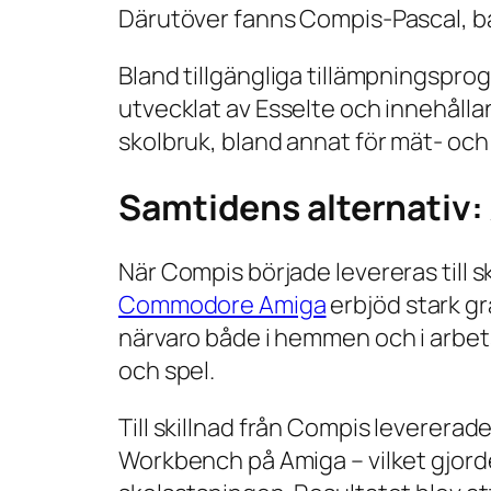
Därutöver fanns Compis-Pascal, b
Bland tillgängliga tillämpningsp
utvecklat av Esselte och innehålla
skolbruk, bland annat för mät- och
Samtidens alternativ:
När Compis började levereras till 
Commodore Amiga
erbjöd stark gr
närvaro både i hemmen och i arbet
och spel.
Till skillnad från Compis leverer
Workbench på Amiga – vilket gjorde