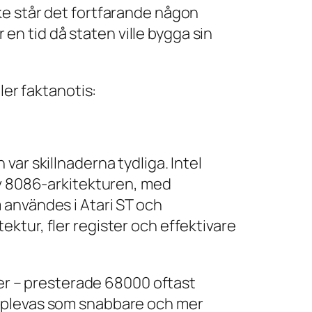
ke står det fortfarande någon
n tid då staten ville bygga sin
ler faktanotis:
ar skillnaderna tydliga. Intel
av 8086-arkitekturen, med
 användes i Atari ST och
ktur, fler register och effektivare
ter – presterade 68000 oftast
plevas som snabbare och mer