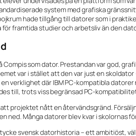
t elever undervisades på en plattform som var
andardiserade system med grafiska gränssnitt.
krum hade tillgång till datorer som i praktike
för framtida studier och arbetsliv än den dato
id
l på Compis som dator. Prestandan var god, gr
et var i stället att den var just en skoldator
n verklighet där IBM PC-kompatibla datorer re
es till, trots viss begränsad PC-kompatibilitet
 att projektet nått en återvändsgränd. Försäl
n ned. Många datorer blev kvar i skolornas fö
stycke svensk datorhistoria – ett ambitiöst, 