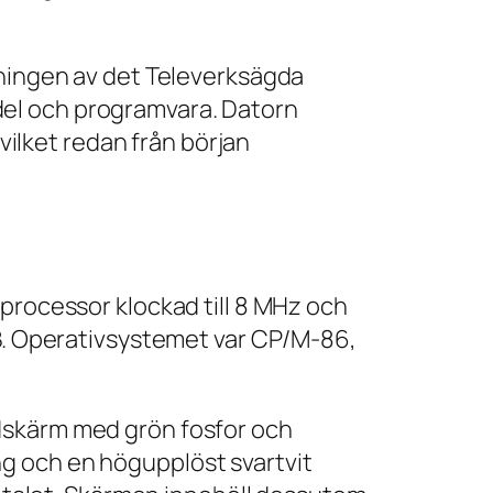
kningen av det Televerksägda
del och programvara. Datorn
 vilket redan från början
-processor klockad till 8 MHz och
kB. Operativsystemet var CP/M-86,
dskärm med grön fosfor och
g och en högupplöst svartvit