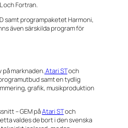
 och Fortran.
CAD samt programpaketet Harmoni,
nns även särskilda program för
iv på marknaden.
Atari ST
och
e programutbud samt en tydlig
ammering, grafik, musikproduktion
ssnitt – GEM på
Atari ST
och
detta valdes de bort i den svenska