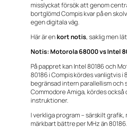
misslyckat försök att genom centr
bortglömd Compis kvar på en skolv
egen digitala väg.
Här är en
kort notis
, saklig men lä
Notis: Motorola 68000 vs Intel 
På pappret kan Intel 80186 och Moto
80186 i Compis kördes vanligtvis i
begränsad intern parallellism och
Commodore Amiga, kördes också ofta
instruktioner.
I verkliga program – särskilt graf
märkbart bättre per MHz än 80186.