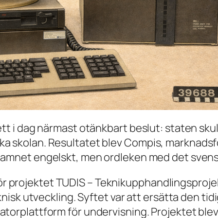
ett i dag närmast otänkbart beslut: staten skul
ka skolan. Resultatet blev Compis, marknads
ar namnet engelskt, men ordleken med det sven
 projektet TUDIS – Teknikupphandlingsprojek
teknisk utveckling. Syftet var att ersätta den 
atorplattform för undervisning. Projektet ble