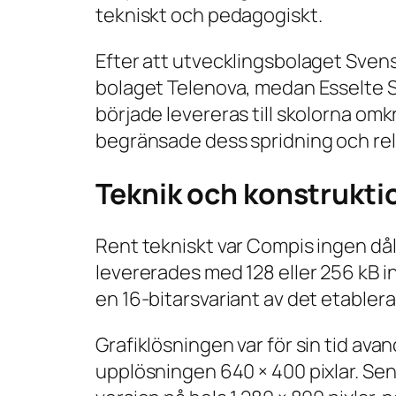
tekniskt och pedagogiskt.
Efter att utvecklingsbolaget Svens
bolaget Telenova, medan Esselte 
började levereras till skolorna omkr
begränsade dess spridning och rel
Teknik och konstrukti
Rent tekniskt var Compis ingen dål
levererades med 128 eller 256 kB i
en 16-bitarsvariant av det etable
Grafiklösningen var för sin tid a
upplösningen 640 × 400 pixlar. Se