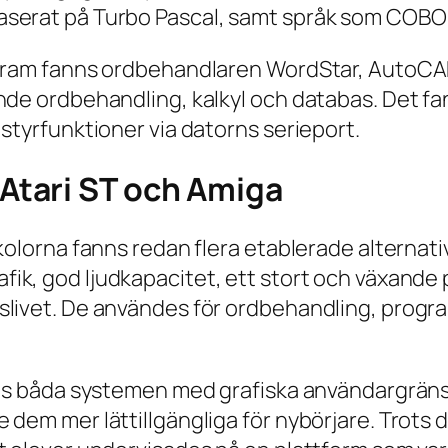
aserat på Turbo Pascal, samt språk som COBOL
rogram fanns ordbehandlaren WordStar, Auto
nde ordbehandling, kalkyl och databas. Det fa
 styrfunktioner via datorns serieport.
 Atari ST och Amiga
skolorna fanns redan flera etablerade alternat
afik, god ljudkapacitet, ett stort och växand
slivet. De användes för ordbehandling, progr
ades båda systemen med grafiska användargrän
 dem mer lättillgängliga för nybörjare. Trots 