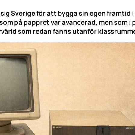
ig Sverige för att bygga sin egen framtid i
 som på pappret var avancerad, men som i p
rvärld som redan fanns utanför klassrumm