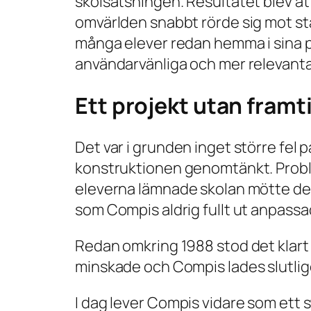
skolsatsningen. Resultatet blev at
omvärlden snabbt rörde sig mot st
många elever redan hemma i sina poj
användarvänliga och mer relevanta 
Ett projekt utan framt
Det var i grunden inget större fe
konstruktionen genomtänkt. Problem
eleverna lämnade skolan mötte de e
som Compis aldrig fullt ut anpassad
Redan omkring 1988 stod det klart
minskade och Compis lades slutlige
I dag lever Compis vidare som ett 