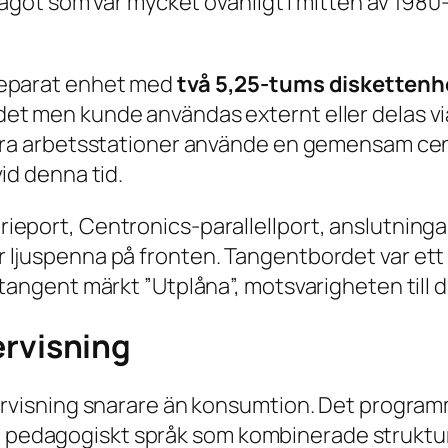
, något som var mycket ovanligt i mitten av 19
separat enhet med
två 5,25-tums diskettenh
det men kunde användas externt eller delas v
lera arbetsstationer använde en gemensam cent
id denna tid.
eport, Centronics-parallellport, anslutningar
r ljuspenna på fronten. Tangentbordet var et
 tangent märkt ”Utplåna”, motsvarigheten till
rvisning
dervisning snarare än konsumtion. Det progr
edagogiskt språk som kombinerade strukture