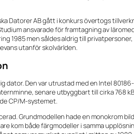
ka Datorer AB gått i konkurs övertogs tillver
Studium ansvarade för framtagning av lärome
ing 1985 men såldes aldrig till privatpersoner,
evans utanför skolvärlden.
on
ig dator. Den var utrustad med en Intel 80186
nternminne, senare utbyggbart till cirka 768 
rade CP/M-systemet.
vancerad. Grundmodellen hade en monokrom bil
nare kom både färgmodeller i samma upplösnin