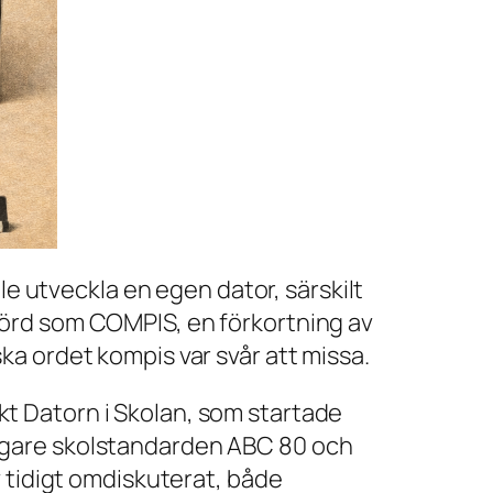
le utveckla en egen dator, särskilt
förd som COMPIS, en förkortning av
ska ordet
kompis
var svår att missa.
t Datorn i Skolan, som startade
tidigare skolstandarden ABC 80 och
v tidigt omdiskuterat, både