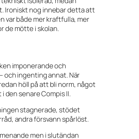
 tekniskt isolerad, medan
 Ironiskt nog innebar detta att
n var både mer kraftfulla, mer
r de mötte i skolan.
afiken imponerande och
 – och ingenting annat. När
dan höll på att bli norm, något
 i den senare Compis II.
jningen stagnerade, stödet
rråd, andra försvann spårlöst.
välmenande men i slutändan