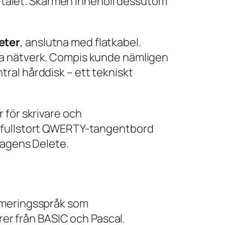
80-talet. Skärmen innehöll dessutom
eter
, anslutna med flatkabel.
ia nätverk. Compis kunde nämligen
ral hårddisk – ett tekniskt
 för skrivare och
t fullstort QWERTY-tangentbord
 dagens
Delete
.
ammeringsspråk som
r från BASIC och Pascal.