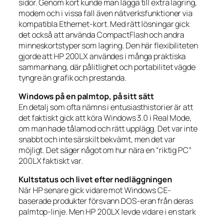
sidor. Genom kort kunde man lägga till extra lagring,
modem och i vissa fall även nätverksfunktioner via
kompatibla Ethernet-kort. Med rätt lösningar gick
det också att använda CompactFlash och andra
minneskortstyper som lagring. Den här flexibiliteten
gjorde att HP 200LX användes i många praktiska
sammanhang, där pålitlighet och portabilitet vägde
tyngre än grafik och prestanda.
Windows på en palmtop, på sitt sätt
En detalj som ofta nämns i entusiasthistorier är att
det faktiskt gick att köra Windows 3.0 i Real Mode,
om man hade tålamod och rätt upplägg. Det var inte
snabbt och inte särskilt bekvämt, men det var
möjligt. Det säger något om hur nära en “riktig PC”
200LX faktiskt var.
Kultstatus och livet efter nedläggningen
När HP senare gick vidare mot Windows CE-
baserade produkter försvann DOS-eran från deras
palmtop-linje. Men HP 200LX levde vidare i en stark