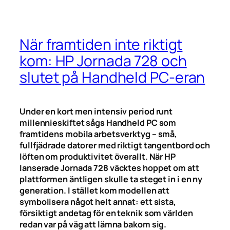
När framtiden inte riktigt
kom: HP Jornada 728 och
slutet på Handheld PC-eran
Under en kort men intensiv period runt
millennieskiftet sågs Handheld PC som
framtidens mobila arbetsverktyg – små,
fullfjädrade datorer med riktigt tangentbord och
löften om produktivitet överallt. När HP
lanserade Jornada 728 väcktes hoppet om att
plattformen äntligen skulle ta steget in i en ny
generation. I stället kom modellen att
symbolisera något helt annat: ett sista,
försiktigt andetag för en teknik som världen
redan var på väg att lämna bakom sig.