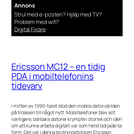
Annons
Strul med e-posten? Hjälp med TV?
Problem med wifi?
Digital Fixare
Ericsson MC12 – en tidig
PDA i mobiltelefonins
tidevarv
I mitten av 1990-talet stod den mobila datorvärlden
på tröskeln till något nytt. Mobiltelefoner blev allt
vanligare, bärbara datorer krympte i storlek och idén
om att kunna arbeta digitalt var som helst började ta
form. Det var i denna brytningstid som Ericsson