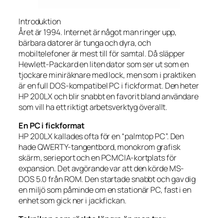
Introduktion
Året är 1994. Internet är något man ringer upp,
bärbara datorer är tunga och dyra, och
mobiltelefoner är mest till för samtal. Då släpper
Hewlett-Packard en liten dator som ser ut som en
tjockare miniräknare med lock, men som i praktiken
är en full DOS-kompatibel PC i fickformat. Den heter
HP 200LX och blir snabbt en favorit bland användare
som vill ha ett riktigt arbetsverktyg överallt.
En PC i fickformat
HP 200LX kallades ofta för en “palmtop PC”. Den
hade QWERTY-tangentbord, monokrom grafisk
skärm, serieport och en PCMCIA-kortplats för
expansion. Det avgörande var att den körde MS-
DOS 5.0 från ROM. Den startade snabbt och gav dig
en miljö som påminde om en stationär PC, fast i en
enhet som gick ner i jackfickan.