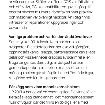
användarkultur. Skälen var flera: DOS var lättviktigt
och effektivt, PC-kompatibiliteten gav tillgång till
enormt mycket mjukvara, formfaktorn var praktisk
och maskinen var ovanligt hackbar. Än i dag finns
intresse för reparationer, uppgraderingar och
bevarande.
Vanliga problem och varför den ändå överlever
Som mycket 90-talshårdvara har den sina
svagheter. Plastdetaljer kan spricka vid gångjärn,
öppningslås kan bli slappa, batteriläckage kan skada
delar och vissa enheter drabbas av skärmfel eller
tröga tangenter. Samtidigt är det just här som
gemenskapen kring maskinen märks, eftersom
många problem går att åtgärda med förstärkningar,
rengöring och försiktig reparation.
Påskägg som visar människorna bakom
HP 200LX har också en charmig sida. Den innehåller
flera påskägg, bland annat i det medföljande spelet
“Lair of Squid”, där det finns en dold galleria med