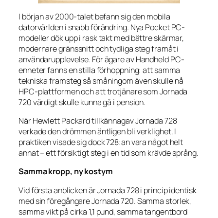
I början av 2000-talet befann sig den mobila
datorvärlden i snabb förändring. Nya Pocket PC-
modeller dök upp i rask takt med bättre skärmar,
modernare gränssnitt och tydliga steg framåt i
användarupplevelse. För ägare av Handheld PC-
enheter fanns en stilla förhoppning: att samma
tekniska framsteg så småningom även skulle nå
HPC-plattformen och att trotjänare som Jornada
720 värdigt skulle kunna gå i pension.
När Hewlett Packard tillkännagav Jornada 728
verkade den drömmen äntligen bli verklighet. I
praktiken visade sig dock 728:an vara något helt
annat – ett försiktigt steg i en tid som krävde språng.
Samma kropp, ny kostym
Vid första anblicken är Jornada 728 i princip identisk
med sin föregångare Jornada 720. Samma storlek,
samma vikt på cirka 1,1 pund, samma tangentbord