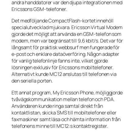
andra handdatorer var den djupa integrationen med
Ericssons GSM-telefoner.
Det medföljande CompactFlash-kortet innehöll
specialutvecklad mjukvara. Ericsson Virtual Modem
gjorde det möjligt att använda en GSM-telefon som
modem, men var begränsat till 9,6 kbit/s. Det var för
långsamt för praktisk webbsurf men fungerade för
e-post och enklare dataöverföring. Någon adapter
för vanlig telefonlinje fanns inte, vilket gjorde
lösningen exklusiv för Ericssons mobiltelefoner.
Alternativt kunde MC12 anslutas till telefonen via
den seriella porten.
Ett annat program, My Ericsson Phone, möjliggjorde
tvåvägskommunikation mellan telefon och PDA.
Användaren kunde ringa samtal direkt från
kontaktlistan, skicka SMS till mobiltelefoner eller
faxmaskiner samt läsa och hämta information från
telefonens minne till MC12:s kontaktregister.