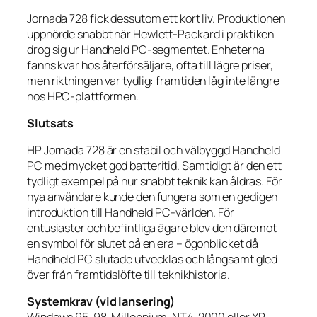
Jornada 728 fick dessutom ett kort liv. Produktionen
upphörde snabbt när Hewlett-Packard i praktiken
drog sig ur Handheld PC-segmentet. Enheterna
fanns kvar hos återförsäljare, ofta till lägre priser,
men riktningen var tydlig: framtiden låg inte längre
hos HPC-plattformen.
Slutsats
HP Jornada 728 är en stabil och välbyggd Handheld
PC med mycket god batteritid. Samtidigt är den ett
tydligt exempel på hur snabbt teknik kan åldras. För
nya användare kunde den fungera som en gedigen
introduktion till Handheld PC-världen. För
entusiaster och befintliga ägare blev den däremot
en symbol för slutet på en era – ögonblicket då
Handheld PC slutade utvecklas och långsamt gled
över från framtidslöfte till teknikhistoria.
Systemkrav (vid lansering)