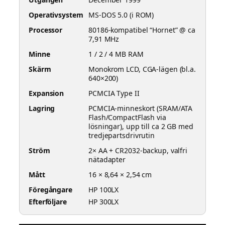
Operativsystem
MS-DOS 5.0 (i ROM)
Processor
80186-kompatibel “Hornet” @ ca
7,91 MHz
Minne
1 / 2 / 4 MB RAM
Skärm
Monokrom LCD, CGA-lägen (bl.a.
640×200)
Expansion
PCMCIA Type II
Lagring
PCMCIA-minneskort (SRAM/ATA
Flash/CompactFlash via
lösningar), upp till ca 2 GB med
tredjepartsdrivrutin
Ström
2× AA + CR2032-backup, valfri
nätadapter
Mått
16 × 8,64 × 2,54 cm
Föregångare
HP 100LX
Efterföljare
HP 300LX