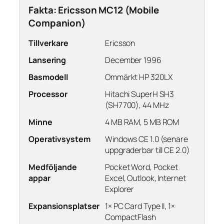
Fakta: Ericsson MC12 (Mobile
Companion)
Tillverkare
Ericsson
Lansering
December 1996
Basmodell
Ommärkt HP 320LX
Processor
Hitachi SuperH SH3
(SH7700), 44 MHz
Minne
4 MB RAM, 5 MB ROM
Operativsystem
Windows CE 1.0 (senare
uppgraderbar till CE 2.0)
Medföljande
Pocket Word, Pocket
appar
Excel, Outlook, Internet
Explorer
Expansionsplatser
1× PC Card Type II, 1×
CompactFlash