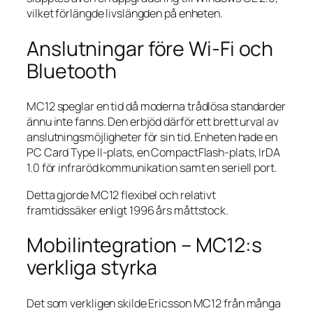
vilket förlängde livslängden på enheten.
Anslutningar före Wi-Fi och
Bluetooth
MC12 speglar en tid då moderna trådlösa standarder
ännu inte fanns. Den erbjöd därför ett brett urval av
anslutningsmöjligheter för sin tid. Enheten hade en
PC Card Type II-plats, en CompactFlash-plats, IrDA
1.0 för infraröd kommunikation samt en seriell port.
Detta gjorde MC12 flexibel och relativt
framtidssäker enligt 1996 års måttstock.
Mobilintegration – MC12:s
verkliga styrka
Det som verkligen skilde Ericsson MC12 från många