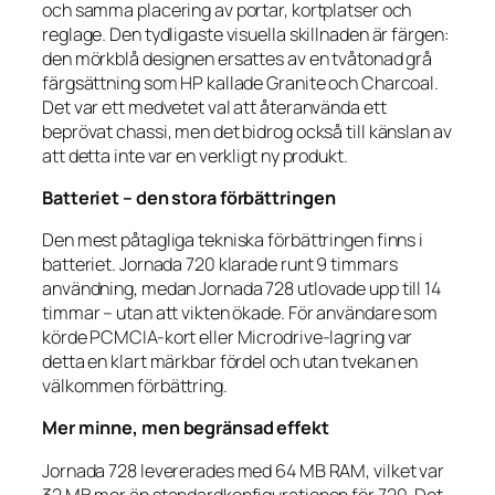
och samma placering av portar, kortplatser och
reglage. Den tydligaste visuella skillnaden är färgen:
den mörkblå designen ersattes av en tvåtonad grå
färgsättning som HP kallade Granite och Charcoal.
Det var ett medvetet val att återanvända ett
beprövat chassi, men det bidrog också till känslan av
att detta inte var en verkligt ny produkt.
Batteriet – den stora förbättringen
Den mest påtagliga tekniska förbättringen finns i
batteriet. Jornada 720 klarade runt 9 timmars
användning, medan Jornada 728 utlovade upp till 14
timmar – utan att vikten ökade. För användare som
körde PCMCIA-kort eller Microdrive-lagring var
detta en klart märkbar fördel och utan tvekan en
välkommen förbättring.
Mer minne, men begränsad effekt
Jornada 728 levererades med 64 MB RAM, vilket var
32 MB mer än standardkonfigurationen för 720. Det