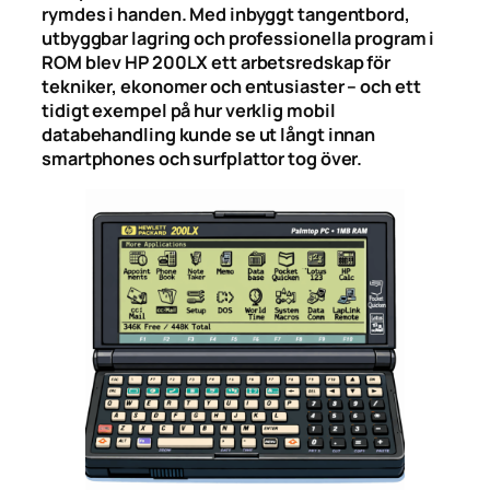
rymdes i handen. Med inbyggt tangentbord,
utbyggbar lagring och professionella program i
ROM blev HP 200LX ett arbetsredskap för
tekniker, ekonomer och entusiaster – och ett
tidigt exempel på hur verklig mobil
databehandling kunde se ut långt innan
smartphones och surfplattor tog över.