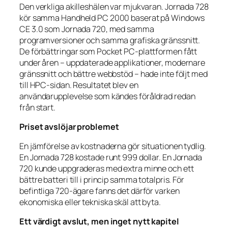
Den verkliga akilleshälen var mjukvaran. Jornada 728
kör samma Handheld PC 2000 baserat på Windows
CE 3.0 som Jornada 720, med samma
programversioner och samma grafiska gränssnitt.
De förbättringar som Pocket PC-plattformen fått
under åren – uppdaterade applikationer, modernare
gränssnitt och bättre webbstöd – hade inte följt med
till HPC-sidan. Resultatet blev en
användarupplevelse som kändes föråldrad redan
från start.
Priset avslöjar problemet
En jämförelse av kostnaderna gör situationen tydlig.
En Jornada 728 kostade runt 999 dollar. En Jornada
720 kunde uppgraderas med extra minne och ett
bättre batteri till i princip samma totalpris. För
befintliga 720-ägare fanns det därför varken
ekonomiska eller tekniska skäl att byta.
Ett värdigt avslut, men inget nytt kapitel