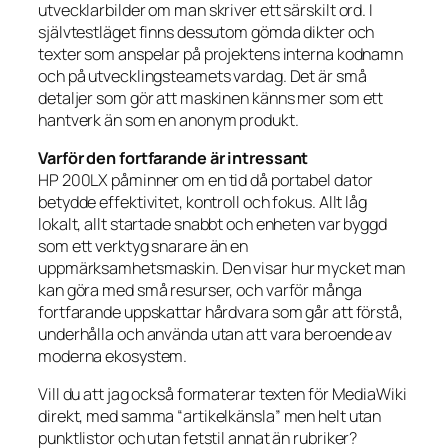
utvecklarbilder om man skriver ett särskilt ord. I
självtestläget finns dessutom gömda dikter och
texter som anspelar på projektens interna kodnamn
och på utvecklingsteamets vardag. Det är små
detaljer som gör att maskinen känns mer som ett
hantverk än som en anonym produkt.
Varför den fortfarande är intressant
HP 200LX påminner om en tid då portabel dator
betydde effektivitet, kontroll och fokus. Allt låg
lokalt, allt startade snabbt och enheten var byggd
som ett verktyg snarare än en
uppmärksamhetsmaskin. Den visar hur mycket man
kan göra med små resurser, och varför många
fortfarande uppskattar hårdvara som går att förstå,
underhålla och använda utan att vara beroende av
moderna ekosystem.
Vill du att jag också formaterar texten för MediaWiki
direkt, med samma “artikelkänsla” men helt utan
punktlistor och utan fetstil annat än rubriker?