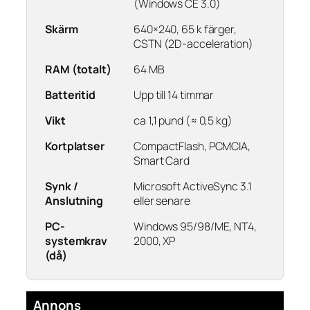
(Windows CE 3.0)
Skärm
640×240, 65 k färger,
CSTN (2D-acceleration)
RAM (totalt)
64 MB
Batteritid
Upp till 14 timmar
Vikt
ca 1,1 pund (≈ 0,5 kg)
Kortplatser
CompactFlash, PCMCIA,
Smart Card
Synk /
Microsoft ActiveSync 3.1
Anslutning
eller senare
PC-
Windows 95/98/ME, NT4,
systemkrav
2000, XP
(då)
Annons