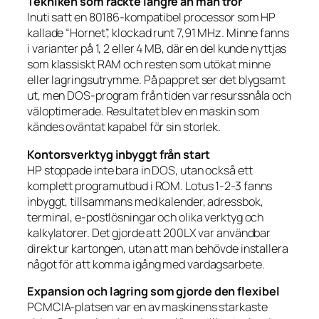
Tekniken som räckte längre än man tror
Inuti satt en 80186-kompatibel processor som HP
kallade “Hornet”, klockad runt 7,91 MHz. Minne fanns
i varianter på 1, 2 eller 4 MB, där en del kunde nyttjas
som klassiskt RAM och resten som utökat minne
eller lagringsutrymme. På pappret ser det blygsamt
ut, men DOS-program från tiden var resurssnåla och
väloptimerade. Resultatet blev en maskin som
kändes oväntat kapabel för sin storlek.
Kontorsverktyg inbyggt från start
HP stoppade inte bara in DOS, utan också ett
komplett programutbud i ROM. Lotus 1-2-3 fanns
inbyggt, tillsammans med kalender, adressbok,
terminal, e-postlösningar och olika verktyg och
kalkylatorer. Det gjorde att 200LX var användbar
direkt ur kartongen, utan att man behövde installera
något för att komma igång med vardagsarbete.
Expansion och lagring som gjorde den flexibel
PCMCIA-platsen var en av maskinens starkaste