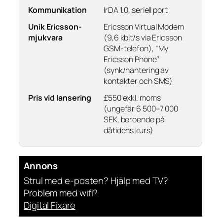
Kommunikation
IrDA 1.0, seriell port
Unik Ericsson-
Ericsson Virtual Modem
mjukvara
(9,6 kbit/s via Ericsson
GSM-telefon), “My
Ericsson Phone”
(synk/hantering av
kontakter och SMS)
Pris vid lansering
£550 exkl. moms
(ungefär 6 500–7 000
SEK, beroende på
dåtidens kurs)
Annons
Strul med e-posten? Hjälp med TV?
Problem med wifi?
Digital Fixare