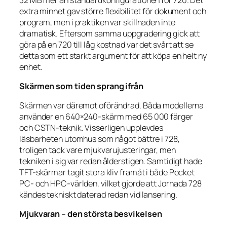
extra minnet gav större flexibilitet för dokument och
program, men i praktiken var skillnaden inte
dramatisk. Eftersom samma uppgradering gick att
göra på en 720 till låg kostnad var det svårt att se
detta som ett starkt argument för att köpa en helt ny
enhet.
Skärmen som tiden sprang ifrån
Skärmen var däremot oförändrad. Båda modellerna
använder en 640×240-skärm med 65 000 färger
och CSTN-teknik. Visserligen upplevdes
läsbarheten utomhus som något bättre i 728,
troligen tack vare mjukvarujusteringar, men
tekniken i sig var redan ålderstigen. Samtidigt hade
TFT-skärmar tagit stora kliv framåt i både Pocket
PC- och HPC-världen, vilket gjorde att Jornada 728
kändes tekniskt daterad redan vid lansering.
Mjukvaran – den största besvikelsen