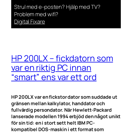
Strul med e-posten? Hjälp med TV?
Problem med wifi?
Digital Fixare
HP 200LX – fickdatorn som
var en riktig PC innan
“smart” ens var ett ord
HP 200LX var en fickstor dator som suddade ut
gränsen mellan kalkylator, handdator och
fullvärdig persondator. När Hewlett-Packard
lanserade modellen 1994 erbjöd den något unikt
för sin tid: en i stort sett helt IBM PC-
kompatibel DOS-maskin i ett format som