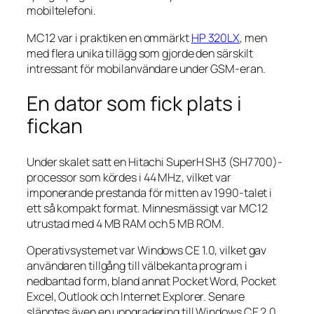
mobiltelefoni.
MC12 var i praktiken en ommärkt
HP 320LX
, men
med flera unika tillägg som gjorde den särskilt
intressant för mobilanvändare under GSM-eran.
En dator som fick plats i
fickan
Under skalet satt en Hitachi SuperH SH3 (SH7700)-
processor som kördes i 44 MHz, vilket var
imponerande prestanda för mitten av 1990-talet i
ett så kompakt format. Minnesmässigt var MC12
utrustad med 4 MB RAM och 5 MB ROM.
Operativsystemet var Windows CE 1.0, vilket gav
användaren tillgång till välbekanta program i
nedbantad form, bland annat Pocket Word, Pocket
Excel, Outlook och Internet Explorer. Senare
släpptes även en uppgradering till Windows CE 2.0,