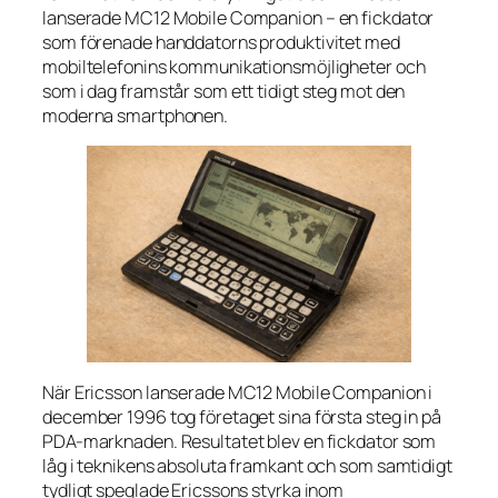
lanserade MC12 Mobile Companion – en fickdator
som förenade handdatorns produktivitet med
mobiltelefonins kommunikationsmöjligheter och
som i dag framstår som ett tidigt steg mot den
moderna smartphonen.
När Ericsson lanserade MC12 Mobile Companion i
december 1996 tog företaget sina första steg in på
PDA-marknaden. Resultatet blev en fickdator som
låg i teknikens absoluta framkant och som samtidigt
tydligt speglade Ericssons styrka inom