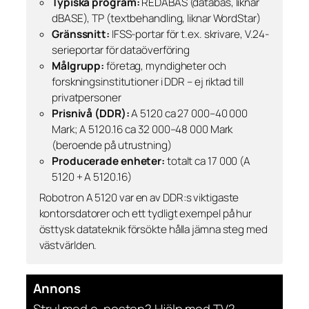
Typiska program:
REDABAS (databas, liknar
dBASE), TP (textbehandling, liknar WordStar)
Gränssnitt:
IFSS-portar för t.ex. skrivare, V.24-
serieportar för dataöverföring
Målgrupp:
företag, myndigheter och
forskningsinstitutioner i DDR – ej riktad till
privatpersoner
Prisnivå (DDR):
A 5120 ca 27 000–40 000
Mark; A 5120.16 ca 32 000–48 000 Mark
(beroende på utrustning)
Producerade enheter:
totalt ca 17 000 (A
5120 + A 5120.16)
Robotron A 5120 var en av DDR:s viktigaste
kontorsdatorer och ett tydligt exempel på hur
östtysk datateknik försökte hålla jämna steg med
västvärlden.
Annons