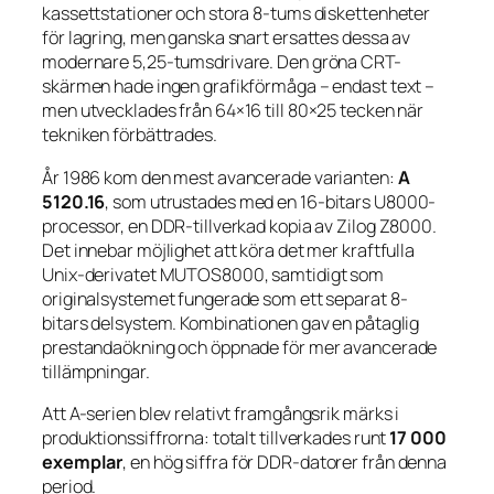
kassettstationer och stora 8-tums diskettenheter
för lagring, men ganska snart ersattes dessa av
modernare 5,25-tumsdrivare. Den gröna CRT-
skärmen hade ingen grafikförmåga – endast text –
men utvecklades från 64×16 till 80×25 tecken när
tekniken förbättrades.
År 1986 kom den mest avancerade varianten:
A
5120.16
, som utrustades med en 16-bitars U8000-
processor, en DDR-tillverkad kopia av Zilog Z8000.
Det innebar möjlighet att köra det mer kraftfulla
Unix-derivatet MUTOS8000, samtidigt som
originalsystemet fungerade som ett separat 8-
bitars delsystem. Kombinationen gav en påtaglig
prestandaökning och öppnade för mer avancerade
tillämpningar.
Att A-serien blev relativt framgångsrik märks i
produktionssiffrorna: totalt tillverkades runt
17 000
exemplar
, en hög siffra för DDR-datorer från denna
period.