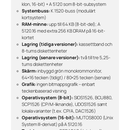
klon, 16-bit) + A 5120 som 8-bit-subsystem
Systembuss:
K 1520-buss (modulärt
kortsystem)
RAM-minne:
upp till 64 KB (8-bit-del); A
5120.16 med extra 256 KB DRAM på 16-bit-
kortet
Lagring (tidiga versioner):
kassettband och
8-tums diskettenheter
Lagring (senare versioner):
två till tre 5,25-
tums diskettenheter
Skärm:
inbyggd grön monokrommonitor,
64×16 tecken (tidigt) / 80×25 tecken (senare)
Grafik:
ingen bitmappsgrafik – enbart
teckenbaserad visning
Operativsystem (8-bit):
SIOS1526, BCU880,
SCP1526 (CP/M-liknande), UDOS1526 samt
lokala varianter (t.ex. CP/A, DAC1526)
Operativsystem (16-bit):
MUTOS8000 (Unix
System III-derivat) på A 5120.16