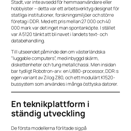
Stadt, var inte avsedd för hemmaanvändare eller
hobbyister – detta var ett arbetsverktyg designat för
statliga institutioner, forskningsmiljöer och större
företag i DDR. Med ett pris mellan 27 000 och 40
000 mark var det inget man spontanköpte. I stället
var A 5120 tänkt att bli navet i landets text- och
databehandling.
Till utseendet påminde den om västerländska
”luggable computers”, med inbyggd skärm,
diskettenheter och tung metallchassi. Men insidan
bar tydligt Robotron-arv: en U880-processor, DDR:s
egen variant av Zilog Z80, och ett modulärt K1520-
bussystem som användes i många östtyska datorer.
En teknikplattform i
ständig utveckling
De första modellerna förlitade sig på