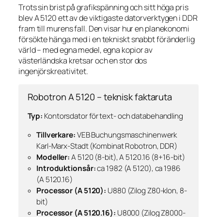
Trots sin brist på grafikspänning och sitt höga pris
blev A 5120 ett av de viktigaste datorverktygen i DDR
fram till murens fall. Den visar hur en planekonomi
försökte hänga med i en tekniskt snabbt föränderlig
värld – med egna medel, egna kopior av
västerländska kretsar och en stor dos
ingenjörskreativitet.
Robotron A 5120 – teknisk faktaruta
Typ:
Kontorsdator för text- och databehandling
Tillverkare:
VEB Buchungsmaschinenwerk
Karl-Marx-Stadt (Kombinat Robotron, DDR)
Modeller:
A 5120 (8-bit), A 5120.16 (8+16-bit)
Introduktionsår:
ca 1982 (A 5120), ca 1986
(A 5120.16)
Proces­sor (A 5120):
U880 (Zilog Z80-klon, 8-
bit)
Processor (A 5120.16):
U8000 (Zilog Z8000-