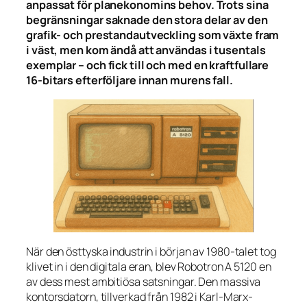
anpassat för planekonomins behov. Trots sina
begränsningar saknade den stora delar av den
grafik- och prestandautveckling som växte fram
i väst, men kom ändå att användas i tusentals
exemplar – och fick till och med en kraftfullare
16-bitars efterföljare innan murens fall.
När den östtyska industrin i början av 1980-talet tog
klivet in i den digitala eran, blev Robotron A 5120 en
av dess mest ambitiösa satsningar. Den massiva
kontorsdatorn, tillverkad från 1982 i Karl-Marx-