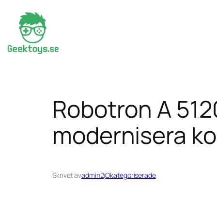
Hoppa
till
innehåll
Robotron A 512
modernisera k
Skrivet av
admin2
i
Okategoriserade