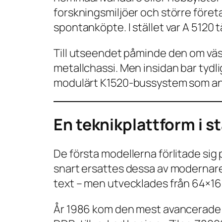
forskningsmiljöer och större föret
spontanköpte. I stället var A 5120 
Till utseendet påminde den om vä
metallchassi. Men insidan bar tydl
modulärt K1520-bussystem som anv
En teknikplattform i s
De första modellerna förlitade sig
snart ersattes dessa av modernar
text – men utvecklades från 64×16 
År 1986 kom den mest avancerade 