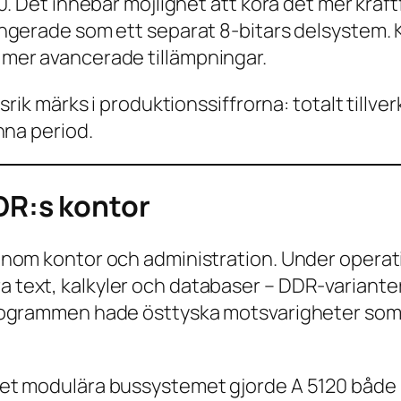
0. Det innebar möjlighet att köra det mer kra
ngerade som ett separat 8-bitars delsystem.
mer avancerade tillämpningar.
srik märks i produktionssiffrorna: totalt tillv
nna period.
DR:s kontor
inom kontor och administration. Under opera
text, kalkyler och databaser – DDR-variante
rogrammen hade östtyska motsvarigheter som 
t modulära bussystemet gjorde A 5120 både hå