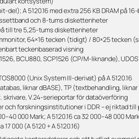
dulärt kortsystem)
-bit-del); A 5120.16 med extra 256 KB DRAM på 16-
ssettband och 8-tums diskettenheter
vå till tre 5,25-tums diskettenheter
onitor, 64×16 tecken (tidigt) / 80×25 tecken (
enbart teckenbaserad visning
526, BCU880, SCP1526 (CP/M-liknande), UDOS152
S8000 (Unix System III-derivat) på A 5120.16
abas, liknar dBASE), TP (textbehandling, liknar
. skrivare, V.24-serieportar för dataöverföring
och forskningsinstitutioner i DDR – ej riktad till
00–40 000 Mark; A 5120.16 ca 32 000–48 000 Mar
ca 17 000 (A 5120 + A 5120.16)
ktigaste kontorsdatorer och ett tydligt exempel 