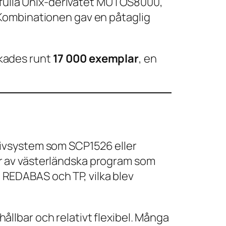
ftfulla Unix-derivatet MUTOS8000,
 Kombinationen gav en påtaglig
erkades runt
17 000 exemplar
, en
tivsystem som SCP1526 eller
r av västerländska program som
REDABAS och TP, vilka blev
llbar och relativt flexibel. Många