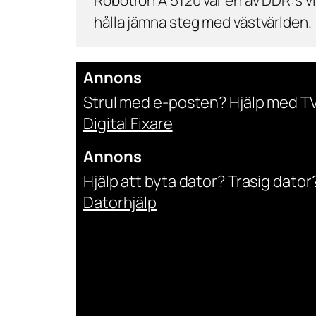
hålla jämna steg med västvärlden.
Annons
Strul med e-posten? Hjälp med T
Digital Fixare
Annons
Hjälp att byta dator? Trasig dato
Datorhjälp