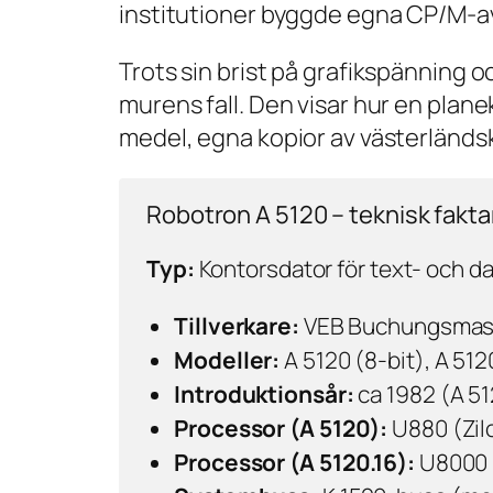
institutioner byggde egna CP/M-av
Trots sin brist på grafikspänning oc
murens fall. Den visar hur en plan
medel, egna kopior av västerländsk
Robotron A 5120 – teknisk fakta
Typ:
Kontorsdator för text- och d
Tillverkare:
VEB Buchungsmasc
Modeller:
A 5120 (8-bit), A 512
Introduktionsår:
ca 1982 (A 51
Proces­sor (A 5120):
U880 (Zilo
Processor (A 5120.16):
U8000 (