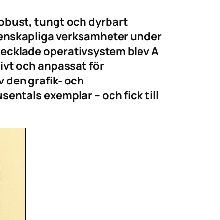
obust, tungt och dyrbart
etenskapliga verksamheter under
vecklade operativsystem blev A
ivt och anpassat för
 den grafik- och
entals exemplar – och fick till