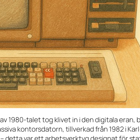
av 1980-talet tog klivet in i den digitala eran
siva kontorsdatorn, tillverkad från 1982 i Kar
detta var ett arbetsverktyg designat för statl