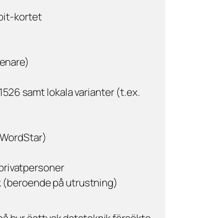
bit-kortet
senare)
6 samt lokala varianter (t.ex.
 WordStar)
 privatpersoner
k (beroende på utrustning)
på hur östtysk datateknik försökte