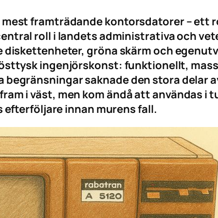
 mest framträdande kontorsdatorer – ett r
ntral roll i landets administrativa och v
de diskettenheter, gröna skärm och egenut
östtysk ingenjörskonst: funktionellt, mass
 begränsningar saknade den stora delar av
am i väst, men kom ändå att användas i tus
 efterföljare innan murens fall.