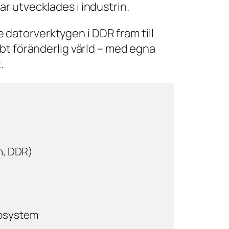
r utvecklades i industrin.
te datorverktygen i DDR fram till
bt föränderlig värld – med egna
.
n, DDR)
ubsystem