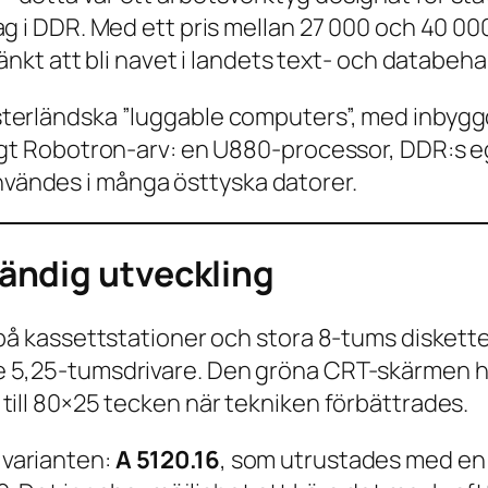
ag i DDR. Med ett pris mellan 27 000 och 40 00
tänkt att bli navet i landets text- och databeha
sterländska ”luggable computers”, med inbygg
igt Robotron-arv: en U880-processor, DDR:s eg
ändes i många östtyska datorer.
tändig utveckling
 på kassettstationer och stora 8-tums diskett
e 5,25-tumsdrivare. Den gröna CRT-skärmen h
till 80×25 tecken när tekniken förbättrades.
varianten:
A 5120.16
, som utrustades med en