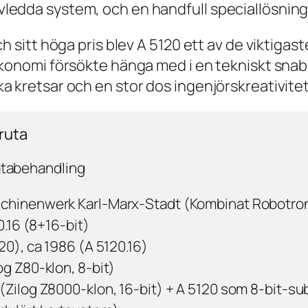
ledda system, och en handfull speciallösninga
h sitt höga pris blev A 5120 ett av de viktigas
ekonomi försökte hänga med i en tekniskt snab
a kretsar och en stor dos ingenjörskreativitet
ruta
atabehandling
hinenwerk Karl-Marx-Stadt (Kombinat Robotro
0.16 (8+16-bit)
20), ca 1986 (A 5120.16)
g Z80-klon, 8-bit)
Zilog Z8000-klon, 16-bit) + A 5120 som 8-bit-s