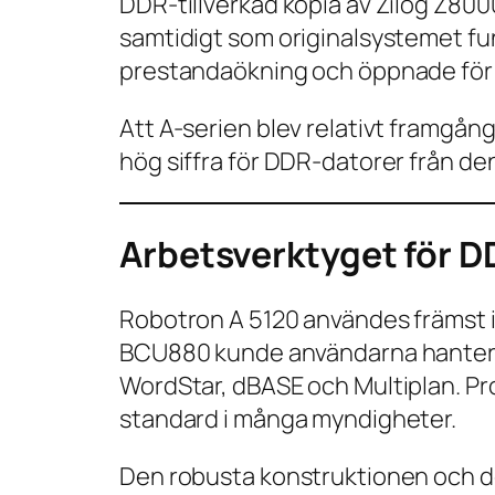
DDR-tillverkad kopia av Zilog Z800
samtidigt som originalsystemet fu
prestandaökning och öppnade för 
Att A-serien blev relativt framgång
hög siffra för DDR-datorer från de
Arbetsverktyget för D
Robotron A 5120 användes främst 
BCU880 kunde användarna hantera 
WordStar, dBASE och Multiplan. P
standard i många myndigheter.
Den robusta konstruktionen och de