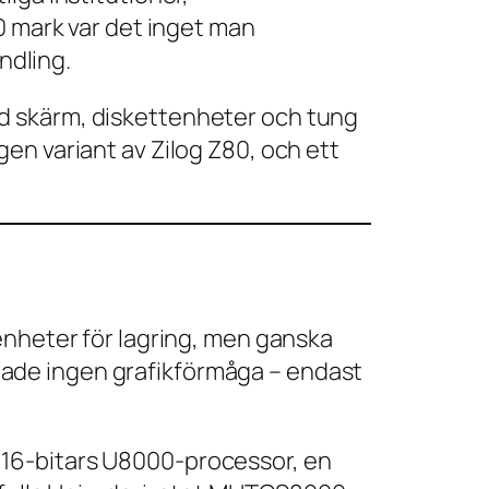
0 mark var det inget man
ndling.
d skärm, diskettenheter och tung
en variant av Zilog Z80, och ett
enheter för lagring, men ganska
ade ingen grafikförmåga – endast
 16-bitars U8000-processor, en