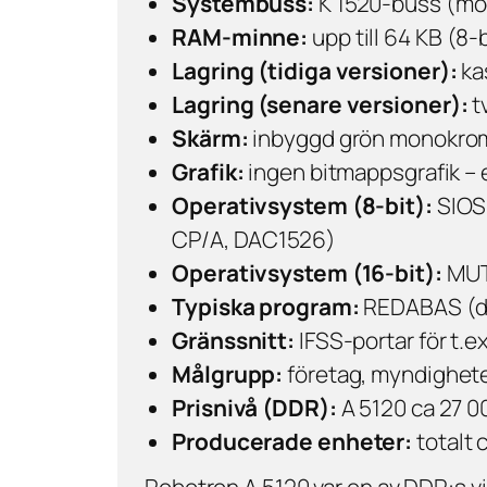
Systembuss:
K 1520-buss (mo
RAM-minne:
upp till 64 KB (8
Lagring (tidiga versioner):
ka
Lagring (senare versioner):
t
Skärm:
inbyggd grön monokromm
Grafik:
ingen bitmappsgrafik – 
Operativsystem (8-bit):
SIOS1
CP/A, DAC1526)
Operativsystem (16-bit):
MUTO
Typiska program:
REDABAS (dat
Gränssnitt:
IFSS-portar för t.ex
Målgrupp:
företag, myndigheter 
Prisnivå (DDR):
A 5120 ca 27 0
Producerade enheter:
totalt 
Robotron A 5120 var en av DDR:s vi