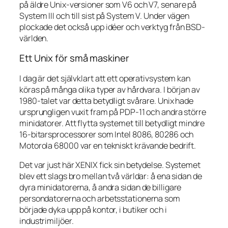
på äldre Unix-versioner som V6 och V7, senare på
System III och till sist på System V. Under vägen
plockade det också upp idéer och verktyg från BSD-
världen.
Ett Unix för små maskiner
I dag är det självklart att ett operativsystem kan
köras på många olika typer av hårdvara. I början av
1980-talet var detta betydligt svårare. Unix hade
ursprungligen vuxit fram på PDP-11 och andra större
minidatorer. Att flytta systemet till betydligt mindre
16-bitarsprocessorer som Intel 8086, 80286 och
Motorola 68000 var en tekniskt krävande bedrift.
Det var just här XENIX fick sin betydelse. Systemet
blev ett slags bro mellan två världar: å ena sidan de
dyra minidatorerna, å andra sidan de billigare
persondatorerna och arbetsstationerna som
började dyka upp på kontor, i butiker och i
industrimiljöer.