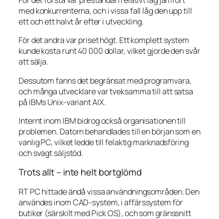
För det första var prestandan relativt låg jämfört
med konkurrenterna, och i vissa fall låg den upp till
ett och ett halvt år efter i utveckling.
För det andra var priset högt. Ett komplett system
kunde kosta runt 40 000 dollar, vilket gjorde den svår
att sälja.
Dessutom fanns det begränsat med programvara,
och många utvecklare var tveksamma till att satsa
på IBMs Unix-variant AIX.
Internt inom IBM bidrog också organisationen till
problemen. Datorn behandlades till en början som en
vanlig PC, vilket ledde till felaktig marknadsföring
och svagt säljstöd.
Trots allt – inte helt bortglömd
RT PC hittade ändå vissa användningsområden. Den
användes inom CAD-system, i affärssystem för
butiker (särskilt med Pick OS), och som gränssnitt