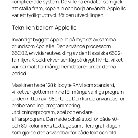
komplicerade system. De ville ha en dator som gick
att ställa fram, koppla in och börja använda. Apple IIc
var ett tydligt uttryck för den utvecklingen.
Tekniken bakom Apple IIc
Invändigt byggde Apple IIc på mycket av samma
grund som Apple IIe. Den använde processorn
65C02, en vidareutveckling av den klassiska 6502-
familjen. Klockfrekvensen låg på drygt 1 MHz, vilket
var normalt för många hemdatorer under denna
period.
Maskinen hade 128 kilobyte RAM som standard,
vilket var gott om minne för många vanliga program
under mitten av 1980-talet. Den kunde användas för
ordbehandling, programmering,
utbildningsprogram, spel och enklare
affärsprogram. Den hade också stöd för både 40-
och 80-kolumners textläge samt flera grafiklägen
som gjorde den användbar för både text och bild.