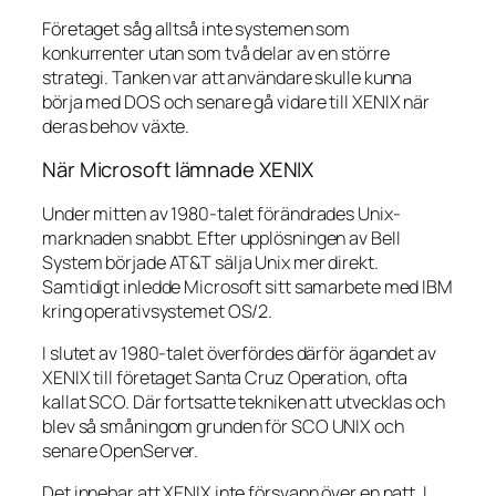
Företaget såg alltså inte systemen som
konkurrenter utan som två delar av en större
strategi. Tanken var att användare skulle kunna
börja med DOS och senare gå vidare till XENIX när
deras behov växte.
När Microsoft lämnade XENIX
Under mitten av 1980-talet förändrades Unix-
marknaden snabbt. Efter upplösningen av Bell
System började AT&T sälja Unix mer direkt.
Samtidigt inledde Microsoft sitt samarbete med IBM
kring operativsystemet OS/2.
I slutet av 1980-talet överfördes därför ägandet av
XENIX till företaget Santa Cruz Operation, ofta
kallat SCO. Där fortsatte tekniken att utvecklas och
blev så småningom grunden för SCO UNIX och
senare OpenServer.
Det innebar att XENIX inte försvann över en natt. I