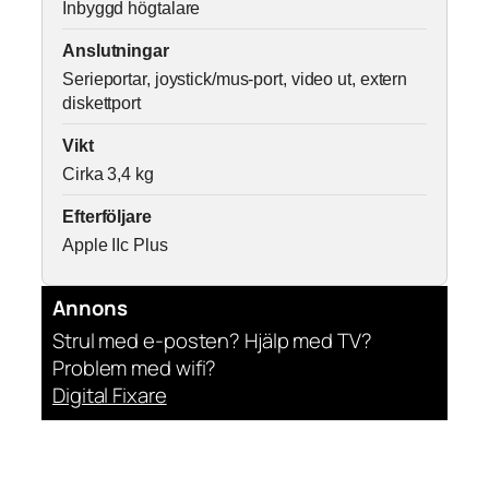
Inbyggd högtalare
Anslutningar
Serieportar, joystick/mus-port, video ut, extern
diskettport
Vikt
Cirka 3,4 kg
Efterföljare
Apple IIc Plus
Annons
Strul med e-posten? Hjälp med TV?
Problem med wifi?
Digital Fixare