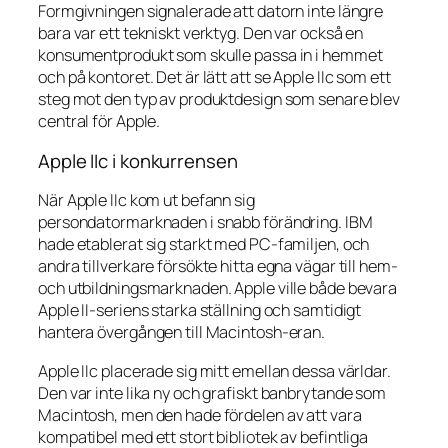
Formgivningen signalerade att datorn inte längre
bara var ett tekniskt verktyg. Den var också en
konsumentprodukt som skulle passa in i hemmet
och på kontoret. Det är lätt att se Apple IIc som ett
steg mot den typ av produktdesign som senare blev
central för Apple.
Apple IIc i konkurrensen
När Apple IIc kom ut befann sig
persondatormarknaden i snabb förändring. IBM
hade etablerat sig starkt med PC-familjen, och
andra tillverkare försökte hitta egna vägar till hem-
och utbildningsmarknaden. Apple ville både bevara
Apple II-seriens starka ställning och samtidigt
hantera övergången till Macintosh-eran.
Apple IIc placerade sig mitt emellan dessa världar.
Den var inte lika ny och grafiskt banbrytande som
Macintosh, men den hade fördelen av att vara
kompatibel med ett stort bibliotek av befintliga