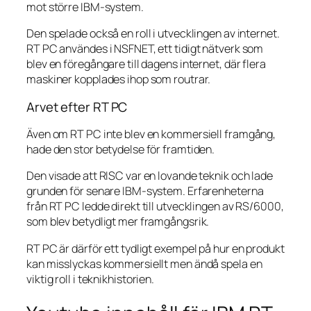
mot större IBM-system.
Den spelade också en roll i utvecklingen av internet.
RT PC användes i NSFNET, ett tidigt nätverk som
blev en föregångare till dagens internet, där flera
maskiner kopplades ihop som routrar.
Arvet efter RT PC
Även om RT PC inte blev en kommersiell framgång,
hade den stor betydelse för framtiden.
Den visade att RISC var en lovande teknik och lade
grunden för senare IBM-system. Erfarenheterna
från RT PC ledde direkt till utvecklingen av RS/6000,
som blev betydligt mer framgångsrik.
RT PC är därför ett tydligt exempel på hur en produkt
kan misslyckas kommersiellt men ändå spela en
viktig roll i teknikhistorien.