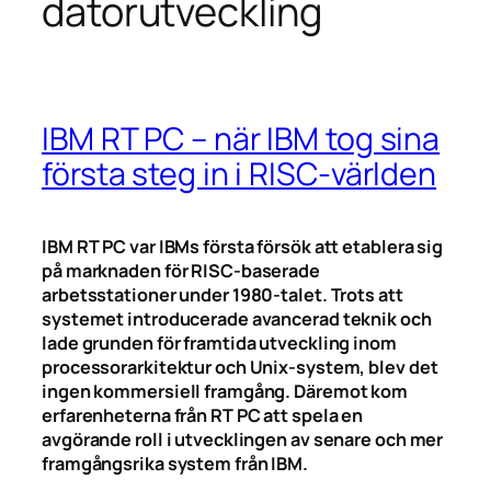
datorutveckling
IBM RT PC – när IBM tog sina
första steg in i RISC-världen
IBM RT PC var IBMs första försök att etablera sig
på marknaden för RISC-baserade
arbetsstationer under 1980-talet. Trots att
systemet introducerade avancerad teknik och
lade grunden för framtida utveckling inom
processorarkitektur och Unix-system, blev det
ingen kommersiell framgång. Däremot kom
erfarenheterna från RT PC att spela en
avgörande roll i utvecklingen av senare och mer
framgångsrika system från IBM.