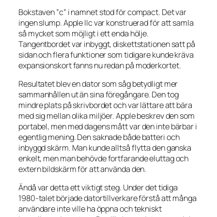
Bokstaven ”c” i namnet stod för compact. Det var
ingen slump. Apple IIc var konstruerad för att samla
så mycket som möjligt i ett enda hölje.
Tangentbordet var inbyggt, diskettstationen satt på
sidan och flera funktioner som tidigare kunde kräva
expansionskort fanns nu redan på moderkortet.
Resultatet blev en dator som såg betydligt mer
sammanhållen ut än sina föregångare. Den tog
mindre plats på skrivbordet och var lättare att bära
med sig mellan olika miljöer. Apple beskrev den som
portabel, men med dagens mått var den inte bärbar i
egentlig mening. Den saknade både batteri och
inbyggd skärm. Man kunde alltså flytta den ganska
enkelt, men man behövde fortfarande eluttag och
extern bildskärm för att använda den.
Ändå var detta ett viktigt steg. Under det tidiga
1980-talet började datortillverkare förstå att många
användare inte ville ha öppna och tekniskt