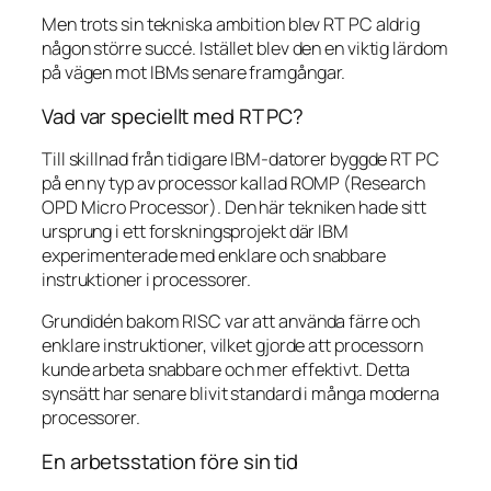
Men trots sin tekniska ambition blev RT PC aldrig
någon större succé. Istället blev den en viktig lärdom
på vägen mot IBMs senare framgångar.
Vad var speciellt med RT PC?
Till skillnad från tidigare IBM-datorer byggde RT PC
på en ny typ av processor kallad ROMP (Research
OPD Micro Processor). Den här tekniken hade sitt
ursprung i ett forskningsprojekt där IBM
experimenterade med enklare och snabbare
instruktioner i processorer.
Grundidén bakom RISC var att använda färre och
enklare instruktioner, vilket gjorde att processorn
kunde arbeta snabbare och mer effektivt. Detta
synsätt har senare blivit standard i många moderna
processorer.
En arbetsstation före sin tid