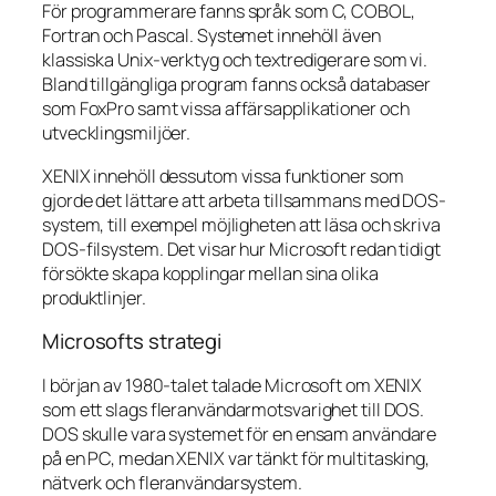
För programmerare fanns språk som C, COBOL,
Fortran och Pascal. Systemet innehöll även
klassiska Unix-verktyg och textredigerare som vi.
Bland tillgängliga program fanns också databaser
som FoxPro samt vissa affärsapplikationer och
utvecklingsmiljöer.
XENIX innehöll dessutom vissa funktioner som
gjorde det lättare att arbeta tillsammans med DOS-
system, till exempel möjligheten att läsa och skriva
DOS-filsystem. Det visar hur Microsoft redan tidigt
försökte skapa kopplingar mellan sina olika
produktlinjer.
Microsofts strategi
I början av 1980-talet talade Microsoft om XENIX
som ett slags fleranvändarmotsvarighet till DOS.
DOS skulle vara systemet för en ensam användare
på en PC, medan XENIX var tänkt för multitasking,
nätverk och fleranvändarsystem.