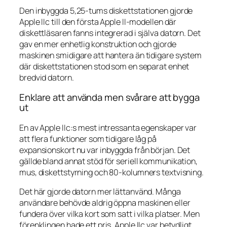
Den inbyggda 5,25-tums diskettstationen gjorde
Apple IIc till den första Apple II-modellen där
diskettläsaren fanns integrerad i själva datorn. Det
gav en mer enhetlig konstruktion och gjorde
maskinen smidigare att hantera än tidigare system
där diskettstationen stod som en separat enhet
bredvid datorn.
Enklare att använda men svårare att bygga
ut
En av Apple IIc:s mest intressanta egenskaper var
att flera funktioner som tidigare låg på
expansionskort nu var inbyggda från början. Det
gällde bland annat stöd för seriell kommunikation,
mus, diskettstyrning och 80-kolumners textvisning.
Det här gjorde datorn mer lättanvänd. Många
användare behövde aldrig öppna maskinen eller
fundera över vilka kort som satt i vilka platser. Men
förenklingen hade ett pris. Apple IIc var betydligt