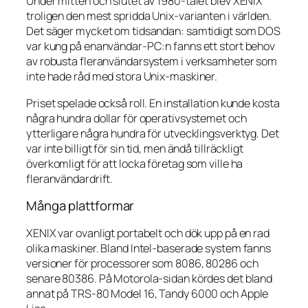
Under mitten och slutet av 1980-talet blev XENIX
troligen den mest spridda Unix-varianten i världen.
Det säger mycket om tidsandan: samtidigt som DOS
var kung på enanvändar-PC:n fanns ett stort behov
av robusta fleranvändarsystem i verksamheter som
inte hade råd med stora Unix-maskiner.
Priset spelade också roll. En installation kunde kosta
några hundra dollar för operativsystemet och
ytterligare några hundra för utvecklingsverktyg. Det
var inte billigt för sin tid, men ändå tillräckligt
överkomligt för att locka företag som ville ha
fleranvändardrift.
Många plattformar
XENIX var ovanligt portabelt och dök upp på en rad
olika maskiner. Bland Intel-baserade system fanns
versioner för processorer som 8086, 80286 och
senare 80386. På Motorola-sidan kördes det bland
annat på TRS-80 Model 16, Tandy 6000 och Apple