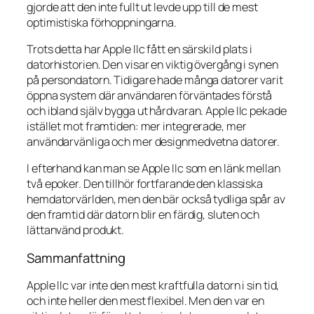
gjorde att den inte fullt ut levde upp till de mest
optimistiska förhoppningarna.
Trots detta har Apple IIc fått en särskild plats i
datorhistorien. Den visar en viktig övergång i synen
på persondatorn. Tidigare hade många datorer varit
öppna system där användaren förväntades förstå
och ibland själv bygga ut hårdvaran. Apple IIc pekade
istället mot framtiden: mer integrerade, mer
användarvänliga och mer designmedvetna datorer.
I efterhand kan man se Apple IIc som en länk mellan
två epoker. Den tillhör fortfarande den klassiska
hemdatorvärlden, men den bär också tydliga spår av
den framtid där datorn blir en färdig, sluten och
lättanvänd produkt.
Sammanfattning
Apple IIc var inte den mest kraftfulla datorn i sin tid,
och inte heller den mest flexibel. Men den var en