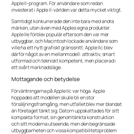
Apple II-program. För användare som redan
investerat i Apple II-världen var detta mycket viktigt.
Samtidigt konkurrerade den inte bara med andra
märken, utan även med Apples egna produkter.
Apple IIe förblev populär eftersom den var mer
utbyggbar, och Macintosh lockade användare som
ville ha ett nytt grafiskt gränssnitt. Apple IIc blev
därför något av en mellanmodell: attraktiv, smart
utformad och tekniskt kompetent, men placerad i
ett svårt marknadsläge.
Mottagande och betydelse
Förväntningarna på Apple IIc var höga. Apple
hoppades att modellen skulle bli en stor
försäljningsframgång, men utfallet blev mer blandat
än företaget tänkt sig. Datorn uppskattades för sitt
kompakta format, sin genomtänkta konstruktion
och sitt moderna utseende, men den begränsade
utbyggbarheten och vissa kompatibilitetsproblem