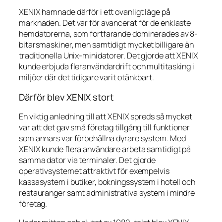
XENIX hamnade därför i ett ovanligt läge på
marknaden. Det var för avancerat för de enklaste
hemdatorerna, som fortfarande dominerades av 8-
bitarsmaskiner, men samtidigt mycket billigare än
traditionella Unix-minidatorer. Det gjorde att XENIX
kunde erbjuda fleranvändardrift och multitasking i
miljöer där det tidigare varit otänkbart.
Därför blev XENIX stort
En viktig anledning till att XENIX spreds så mycket
var att det gav små företag tillgång till funktioner
som annars var förbehållna dyrare system. Med
XENIX kunde flera användare arbeta samtidigt på
samma dator via terminaler. Det gjorde
operativsystemet attraktivt för exempelvis
kassasystem i butiker, bokningssystem i hotell och
restauranger samt administrativa system i mindre
företag.