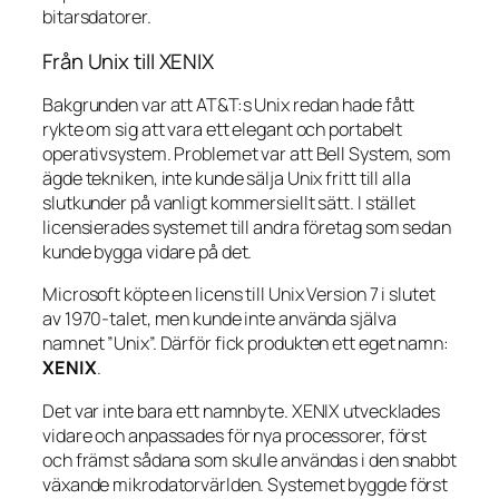
bitarsdatorer.
Från Unix till XENIX
Bakgrunden var att AT&T:s Unix redan hade fått
rykte om sig att vara ett elegant och portabelt
operativsystem. Problemet var att Bell System, som
ägde tekniken, inte kunde sälja Unix fritt till alla
slutkunder på vanligt kommersiellt sätt. I stället
licensierades systemet till andra företag som sedan
kunde bygga vidare på det.
Microsoft köpte en licens till Unix Version 7 i slutet
av 1970-talet, men kunde inte använda själva
namnet ”Unix”. Därför fick produkten ett eget namn:
XENIX
.
Det var inte bara ett namnbyte. XENIX utvecklades
vidare och anpassades för nya processorer, först
och främst sådana som skulle användas i den snabbt
växande mikrodatorvärlden. Systemet byggde först