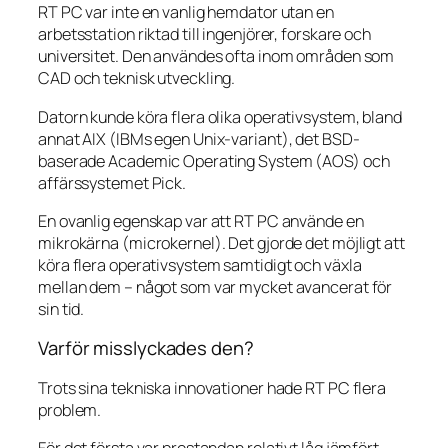
RT PC var inte en vanlig hemdator utan en
arbetsstation riktad till ingenjörer, forskare och
universitet. Den användes ofta inom områden som
CAD och teknisk utveckling.
Datorn kunde köra flera olika operativsystem, bland
annat AIX (IBMs egen Unix-variant), det BSD-
baserade Academic Operating System (AOS) och
affärssystemet Pick.
En ovanlig egenskap var att RT PC använde en
mikrokärna (microkernel). Det gjorde det möjligt att
köra flera operativsystem samtidigt och växla
mellan dem – något som var mycket avancerat för
sin tid.
Varför misslyckades den?
Trots sina tekniska innovationer hade RT PC flera
problem.