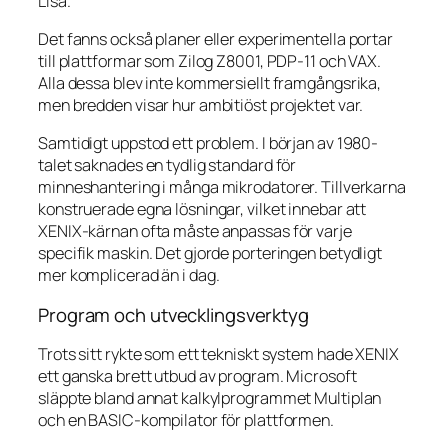
Lisa.
Det fanns också planer eller experimentella portar
till plattformar som Zilog Z8001, PDP-11 och VAX.
Alla dessa blev inte kommersiellt framgångsrika,
men bredden visar hur ambitiöst projektet var.
Samtidigt uppstod ett problem. I början av 1980-
talet saknades en tydlig standard för
minneshantering i många mikrodatorer. Tillverkarna
konstruerade egna lösningar, vilket innebar att
XENIX-kärnan ofta måste anpassas för varje
specifik maskin. Det gjorde porteringen betydligt
mer komplicerad än i dag.
Program och utvecklingsverktyg
Trots sitt rykte som ett tekniskt system hade XENIX
ett ganska brett utbud av program. Microsoft
släppte bland annat kalkylprogrammet Multiplan
och en BASIC-kompilator för plattformen.