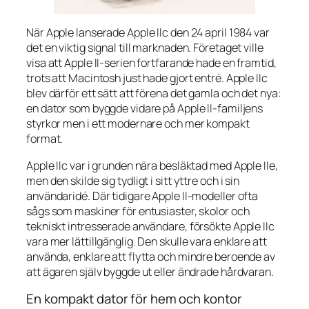
När Apple lanserade Apple IIc den 24 april 1984 var
det en viktig signal till marknaden. Företaget ville
visa att Apple II-serien fortfarande hade en framtid,
trots att Macintosh just hade gjort entré. Apple IIc
blev därför ett sätt att förena det gamla och det nya:
en dator som byggde vidare på Apple II-familjens
styrkor men i ett modernare och mer kompakt
format.
Apple IIc var i grunden nära besläktad med Apple IIe,
men den skilde sig tydligt i sitt yttre och i sin
användaridé. Där tidigare Apple II-modeller ofta
sågs som maskiner för entusiaster, skolor och
tekniskt intresserade användare, försökte Apple IIc
vara mer lättillgänglig. Den skulle vara enklare att
använda, enklare att flytta och mindre beroende av
att ägaren själv byggde ut eller ändrade hårdvaran.
En kompakt dator för hem och kontor