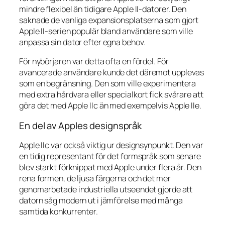
mindre flexibel än tidigare Apple II-datorer. Den
saknade de vanliga expansionsplatserna som gjort
Apple II-serien populär bland användare som ville
anpassa sin dator efter egna behov.
För nybörjaren var detta ofta en fördel. För
avancerade användare kunde det däremot upplevas
som en begränsning. Den som ville experimentera
med extra hårdvara eller specialkort fick svårare att
göra det med Apple IIc än med exempelvis Apple IIe.
En del av Apples designspråk
Apple IIc var också viktig ur designsynpunkt. Den var
en tidig representant för det formspråk som senare
blev starkt förknippat med Apple under flera år. Den
rena formen, de ljusa färgerna och det mer
genomarbetade industriella utseendet gjorde att
datorn såg modern ut i jämförelse med många
samtida konkurrenter.