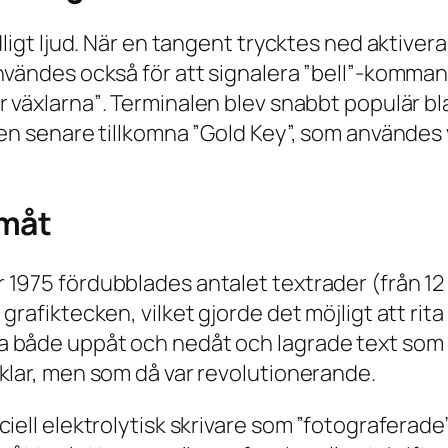
dligt ljud. När en tangent trycktes ned aktiver
nvändes också för att signalera ”bell”-komman
r växlarna”
. Terminalen blev snabbt populär bl
den senare tillkomna ”Gold Key”, som användes 
amåt
1975 fördubblades antalet textrader (från 12 t
grafiktecken, vilket gjorde det möjligt att rita
a både uppåt och nedåt och lagrade text som 
klar, men som då var revolutionerande.
iell elektrolytisk skrivare som ”fotograferade”