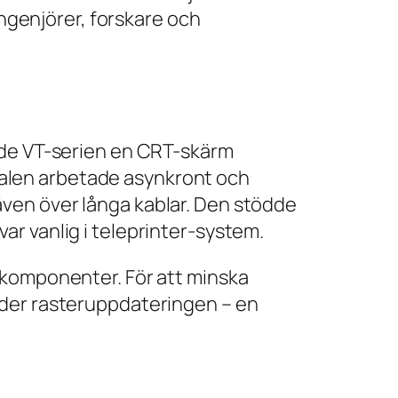
ingenjörer, forskare och
nde VT-serien en CRT-skärm
minalen arbetade asynkront och
ven över långa kablar. Den stödde
r vanlig i teleprinter-system.
kkomponenter. För att minska
nder rasteruppdateringen – en