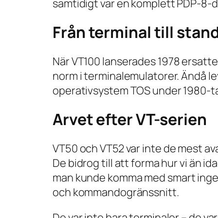
samtidigt var en komplett PDP-8-d
Från terminal till stan
När VT100 lanserades 1978 ersatt
norm i terminalemulatorer. Ändå le
operativsystem TOS under 1980-ta
Arvet efter VT-serien
VT50 och VT52 var inte de mest av
De bidrog till att forma hur vi än i
man kunde komma med smart ingenj
och kommandogränssnitt.
De var inte bara terminaler – de v