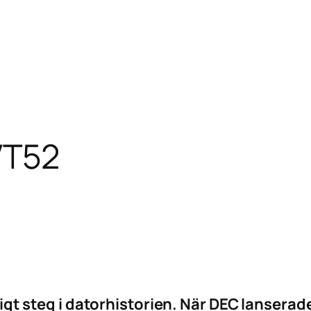
VT52
gt steg i datorhistorien. När DEC lanserad