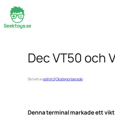
Hoppa
till
innehåll
Dec VT50 och 
Skrivet av
admin2
i
Okategoriserade
Denna terminal markade ett vikti