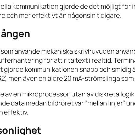
riella kommunikation gjorde de det möjligt för 
 och mer effektivt än någonsin tidigare.
gången
naler som använde mekaniska skrivhuvuden anvä
fferhantering för att rita text i realtid. Ter
et gjorde kommunikationen snabb och smidig ä
2) men även en äldre 20 mA-strömslinga som va
e av en mikroprocessor, utan av diskreta logi
e data medan bildröret var ”mellan linjer” u
 effektiv.
sonlighet