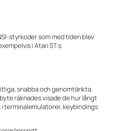
NSI-styrkoder som med tiden blev
xempelvis i Atari ST:s
litliga, snabba och genomtänkta.
je byte räknades visade de hur långt
i terminalemulatorer, keybindings
torgränssnitt.