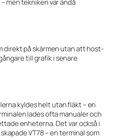
 – men tekniken var ändå
m direkt på skärmen utan att host-
ångare till grafik i senare
lerna kyldes helt utan fläkt – en
erminalen lades ofta manualer och
ettade enheterna. Det var också i
h skapade
VT78
– en terminal som