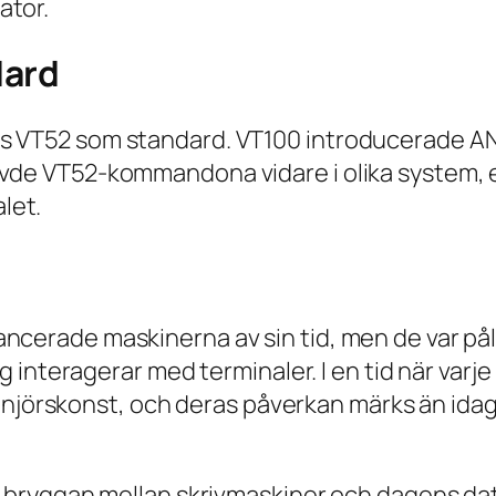
ator.
dard
es VT52 som standard. VT100 introducerade A
vde VT52-kommandona vidare i olika system, e
let.
ancerade maskinerna av sin tid, men de var på
dag interagerar med terminaler. I en tid när var
örskonst, och deras påverkan märks än idag 
ar bryggan mellan skrivmaskiner och dagens da