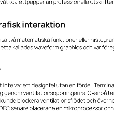
åt toalettpapper än professionella utskrifter
afisk interaktion
sa två matematiska funktioner eller histogra
 Detta kallades
waveform graphics
och var föreg
r
t inte var ett designfel utan en fördel. Termina
steg genom ventilationsöppningarna. Ovanpå t
 kunde blockera ventilationsflödet och överh
DEC senare placerade en mikroprocessor oc