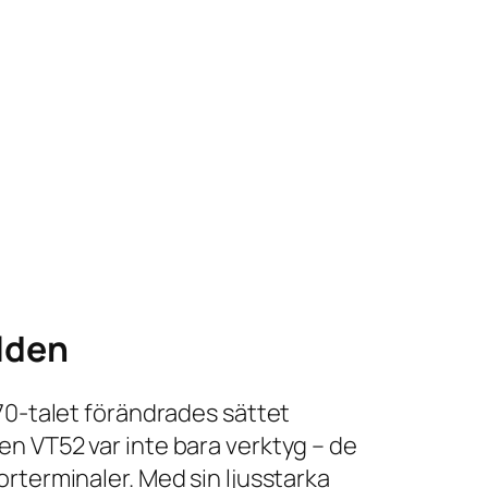
lden
970-talet förändrades sättet
ren
VT52
var inte bara verktyg – de
rterminaler. Med sin ljusstarka