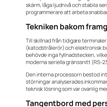
skärm, låga ljudnivå och stabila se
programmerare att arbeta snabbare
Tekniken bakom fram
Till skillnad från tidigare termi
(katodstrålerör) och elektronisk bu
behövde inga fyllnadstecken, vilk
moderna seriella gränssnitt (RS-23
Den interna processorn bestod int
störningar analyserades inkommand
teknisk lösning som var ovanlig men
Tangentbord med per