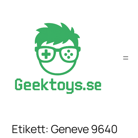
Hoppa
till
innehåll
Etikett:
Geneve 9640