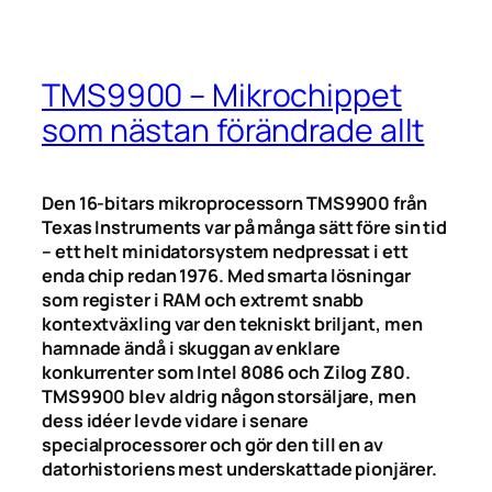
TMS9900 – Mikrochippet
som nästan förändrade allt
Den 16-bitars mikroprocessorn TMS9900 från
Texas Instruments var på många sätt före sin tid
– ett helt minidatorsystem nedpressat i ett
enda chip redan 1976. Med smarta lösningar
som register i RAM och extremt snabb
kontextväxling var den tekniskt briljant, men
hamnade ändå i skuggan av enklare
konkurrenter som Intel 8086 och Zilog Z80.
TMS9900 blev aldrig någon storsäljare, men
dess idéer levde vidare i senare
specialprocessorer och gör den till en av
datorhistoriens mest underskattade pionjärer.