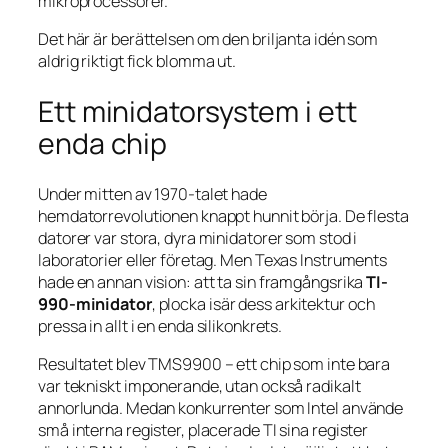
mikroprocessorer.
Det här är berättelsen om den briljanta idén som
aldrig riktigt fick blomma ut.
Ett minidatorsystem i ett
enda chip
Under mitten av 1970-talet hade
hemdatorrevolutionen knappt hunnit börja. De flesta
datorer var stora, dyra minidatorer som stod i
laboratorier eller företag. Men Texas Instruments
hade en annan vision: att ta sin framgångsrika
TI-
990-minidator
, plocka isär dess arkitektur och
pressa in allt i en enda silikonkrets.
Resultatet blev TMS9900 – ett chip som inte bara
var tekniskt imponerande, utan också radikalt
annorlunda. Medan konkurrenter som Intel använde
små interna register, placerade TI sina register