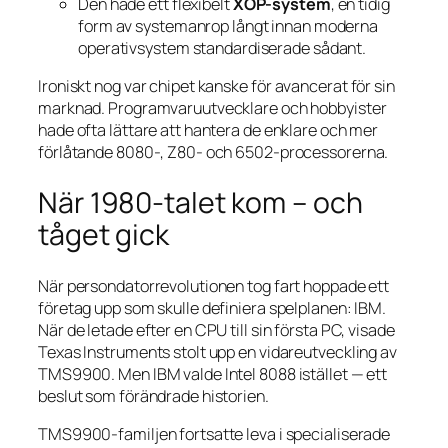
Den hade ett flexibelt
XOP-system
, en tidig
form av systemanrop långt innan moderna
operativsystem standardiserade sådant.
Ironiskt nog var chipet kanske
för avancerat
för sin
marknad. Programvaruutvecklare och hobbyister
hade ofta lättare att hantera de enklare och mer
förlåtande 8080-, Z80- och 6502-processorerna.
När 1980-talet kom – och
tåget gick
När persondatorrevolutionen tog fart hoppade ett
företag upp som skulle definiera spelplanen: IBM.
När de letade efter en CPU till sin första PC, visade
Texas Instruments stolt upp en vidareutveckling av
TMS9900. Men IBM valde Intel 8088 istället — ett
beslut som förändrade historien.
TMS9900-familjen fortsatte leva i specialiserade