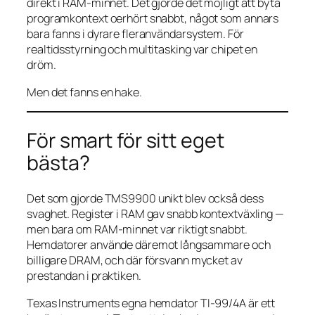
direkt i RAM-minnet. Det gjorde det möjligt att byta
programkontext oerhört snabbt, något som annars
bara fanns i dyrare fleranvändarsystem. För
realtidsstyrning och multitasking var chipet en
dröm.
Men det fanns en hake.
För smart för sitt eget
bästa?
Det som gjorde TMS9900 unikt blev också dess
svaghet. Register i RAM gav snabb kontextväxling —
men bara om RAM-minnet var riktigt snabbt.
Hemdatorer använde däremot långsammare och
billigare DRAM, och där försvann mycket av
prestandan i praktiken.
Texas Instruments egna hemdator TI-99/4A är ett