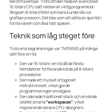
berömt exempel. Trots att den hade en avancerad
16-bitars CPU satt nästan all viktig programkod i
långsam 8-bitars RAM som bara kunde nås via
grafikprocessorn. Det blev som att sätta en sportbil i
första växeln och låsa fast spaken.
Teknik som låg steget före
Trots sina begränsningar var TMS9900 på många
sätt före sin tid:
Den var 16-bitars i en tid då de flesta
hemdatorer fortfarande körde på 8-bitars
processorer.
Den hade ett mycket ortogonalt
instruktionsset, vilket gjorde
programmeringen smidigare.
Den saknade traditionell stack och använde
istället smarta
”workspaces”
, vilket
inspirerande senare CPU-designers.