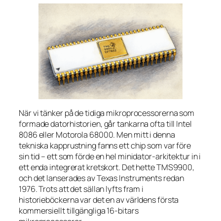
När vi tänker på de tidiga mikroprocessorerna som
formade datorhistorien, går tankarna ofta till Intel
8086 eller Motorola 68000. Men mitt i denna
tekniska kapprustning fanns ett chip som var före
sin tid – ett som förde en hel minidator-arkitektur in i
ett enda integrerat kretskort. Det hette TMS9900,
och det lanserades av Texas Instruments redan
1976. Trots att det sällan lyfts fram i
historieböckerna var det en av världens första
kommersiellt tillgängliga 16-bitars