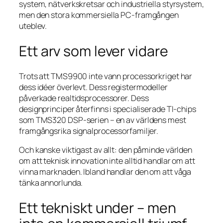
system, nätverkskretsar och industriella styrsystem,
men den stora kommersiella PC-framgången
uteblev.
Ett arv som lever vidare
Trots att TMS9900 inte vann processorkriget har
dess idéer överlevt. Dess registermodeller
påverkade realtidsprocessorer. Dess
designprinciper återfinns i specialiserade TI-chips
som TMS320 DSP-serien – en av världens mest
framgångsrika signalprocessorfamiljer.
Och kanske viktigast av allt: den påminde världen
om att teknisk innovation inte alltid handlar om att
vinna marknaden. Ibland handlar den om att våga
tänka annorlunda.
Ett tekniskt under – men