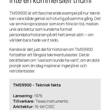
inte en kommersiell triumf
TMS9900 är ett fascinerande exempel på hur teknik
kan vara både genial och oturlig på samma gång. Det
var en mikroprocessor som kom före sin tid, med en
unik arkitektur som kunde ha format
persondatorhistorien på ett helt annat sätt — om
världen bara hade varit redo.
Kanske är det just därför historien om TMS9900
fortsätter att fängsla teknikentusiaster. Det är
berättelsen om “vad som kunde ha varit”, om en dold
pionjär som än idag inspirerar ingenjörer och
retrofantaster.
TMS9900 – Teknisk fakta
Lansering:
1976
Tillverkare:
Texas Instruments
Arkitektur:
16-bit CISC