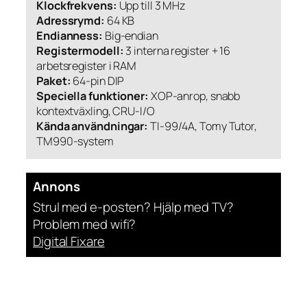
Klockfrekvens:
Upp till 3 MHz
Adressrymd:
64 KB
Endianness:
Big-endian
Registermodell:
3 interna register + 16
arbetsregister i RAM
Paket:
64-pin DIP
Speciella funktioner:
XOP-anrop, snabb
kontextväxling, CRU-I/O
Kända användningar:
TI-99/4A, Tomy Tutor,
TM990-system
Annons
Strul med e-posten? Hjälp med TV?
Problem med wifi?
Digital Fixare