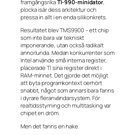
framgångsrika
TI-990-minidator
,
plocka isär dess arkitektur och
pressa in allt i en enda silikonkrets.
Resultatet blev TMS9900 – ett chip
som inte bara var tekniskt
imponerande, utan också radikalt
annorlunda. Medan konkurrenter som
Intel använde små interna register,
placerade TI sina register direkt i
RAM-minnet. Det gjorde det möjligt
att byta programkontext oerhört
snabbt, något som annars bara fanns
i dyrare fleranvändarsystem. För
realtidsstyrning och multitasking var
chipet en dröm.
Men det fanns en hake.