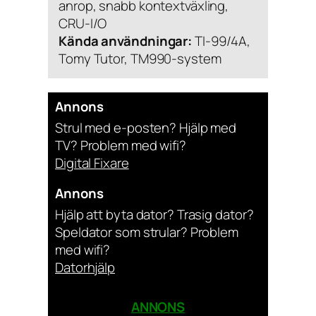
anrop, snabb kontextväxling,
CRU-I/O
Kända användningar:
TI-99/4A,
Tomy Tutor, TM990-system
Annons
Strul med e-posten? Hjälp med
TV? Problem med wifi?
Digital Fixare
Annons
Hjälp att byta dator? Trasig dator?
Speldator som strular? Problem
med wifi?
Datorhjälp
ANNONS