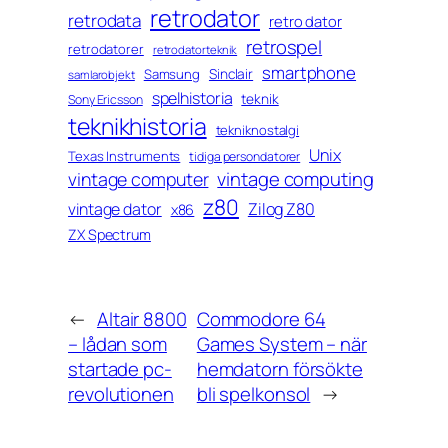
retrodator
retrodata
retro dator
retrospel
retrodatorer
retrodatorteknik
smartphone
Sinclair
Samsung
samlarobjekt
spelhistoria
teknik
Sony Ericsson
teknikhistoria
tekniknostalgi
Unix
Texas Instruments
tidiga persondatorer
vintage computing
vintage computer
z80
vintage dator
Zilog Z80
x86
ZX Spectrum
←
Altair 8800
Commodore 64
– lådan som
Games System – när
startade pc-
hemdatorn försökte
revolutionen
bli spelkonsol
→