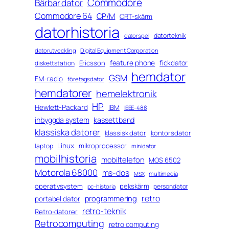
Commodore
Bärbar dator
Commodore 64
CP/M
CRT-skärm
datorhistoria
datorteknik
datorspel
datorutveckling
Digital Equipment Corporation
feature phone
fickdator
Ericsson
diskettstation
hemdator
GSM
FM-radio
företagsdator
hemdatorer
hemelektronik
HP
Hewlett-Packard
IBM
IEEE-488
inbyggda system
kassettband
klassiska datorer
klassisk dator
kontorsdator
Linux
mikroprocessor
laptop
minidator
mobilhistoria
mobiltelefon
MOS 6502
Motorola 68000
ms-dos
multimedia
MSX
operativsystem
pekskärm
persondator
pc-historia
retro
programmering
portabel dator
retro-teknik
Retro-datorer
Retrocomputing
retro computing