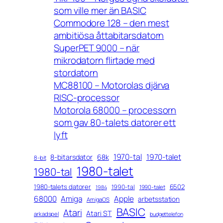
som ville mer än BASIC
Commodore 128 – den mest
ambitiösa åttabitarsdatorn
SuperPET 9000 – när
mikrodatorn flirtade med
stordatorn
MC88100 – Motorolas djärva
RISC-processor
Motorola 68000 – processorn
som gav 80-talets datorer ett
lyft
1970-tal
1970-talet
8-bitarsdator
68k
8-bit
1980-talet
1980-tal
1980-talets datorer
6502
1990-tal
1990-talet
1984
68000
Amiga
Apple
arbetsstation
AmigaOS
BASIC
Atari
Atari ST
arkadspel
budgettelefon