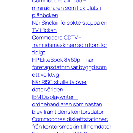
Commodore CIL 500 –
miniräknaren som fick plats i
plånboken
När Sinclair försökte stoppa en
TV i fickan
Commodore CDTV –
framtidsmaskinen som kom för
tidigt
HP EliteBook 8460p – när
företagsdatorn var byggd som
ett verktyg
När RISC skulle ta över
datorvärlden
IBM Displaywriter –
ordbehandlaren som nästan
blev framtidens kontorsdator
Commodores diskettstationer:
från kontorsmaskin till hemdator