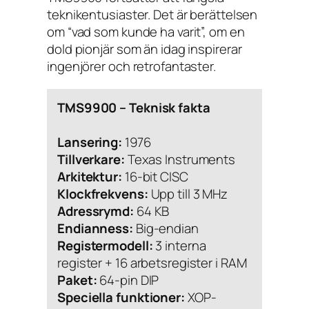
teknikentusiaster. Det är berättelsen
om “vad som kunde ha varit”, om en
dold pionjär som än idag inspirerar
ingenjörer och retrofantaster.
TMS9900 – Teknisk fakta
Lansering:
1976
Tillverkare:
Texas Instruments
Arkitektur:
16-bit CISC
Klockfrekvens:
Upp till 3 MHz
Adressrymd:
64 KB
Endianness:
Big-endian
Registermodell:
3 interna
register + 16 arbetsregister i RAM
Paket:
64-pin DIP
Speciella funktioner:
XOP-