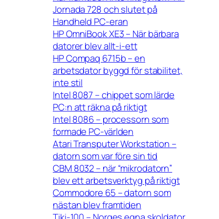
Jornada 728 och slutet på
Handheld PC-eran
HP OmniBook XE3 – När bärbara
datorer blev allt-i-ett
HP Compaq 6715b – en
arbetsdator byggd för stabilitet,
inte stil
Intel 8087 – chippet som lärde
PC:n att räkna på riktigt
Intel 8086 – processorn som
formade PC-världen
Atari Transputer Workstation –
datorn som var före sin tid
CBM 8032 – när “mikrodatorn”
blev ett arbetsverktyg på riktigt
Commodore 65 – datorn som
nästan blev framtiden
Tiki-100 – Norges egna skoldator