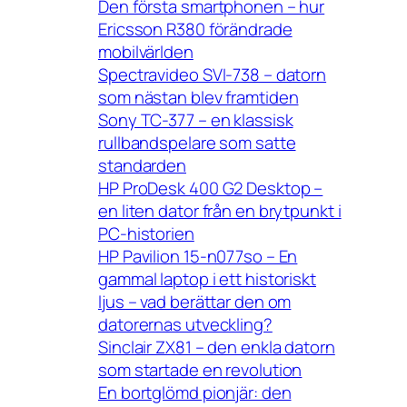
Den första smartphonen – hur
Ericsson R380 förändrade
mobilvärlden
Spectravideo SVI-738 – datorn
som nästan blev framtiden
Sony TC-377 – en klassisk
rullbandspelare som satte
standarden
HP ProDesk 400 G2 Desktop –
en liten dator från en brytpunkt i
PC-historien
HP Pavilion 15-n077so – En
gammal laptop i ett historiskt
ljus – vad berättar den om
datorernas utveckling?
Sinclair ZX81 – den enkla datorn
som startade en revolution
En bortglömd pionjär: den