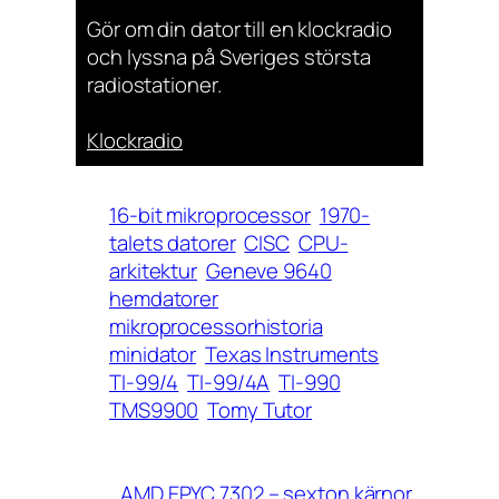
Gör om din dator till en klockradio
och lyssna på Sveriges största
radiostationer.
Klockradio
16-bit mikroprocessor
1970-
talets datorer
CISC
CPU-
arkitektur
Geneve 9640
hemdatorer
mikroprocessorhistoria
minidator
Texas Instruments
TI-99/4
TI-99/4A
TI-990
TMS9900
Tomy Tutor
AMD EPYC 7302 – sexton kärnor