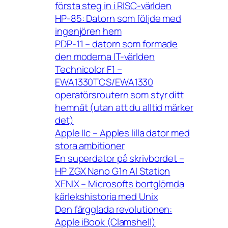
första steg in i RISC-världen
HP-85: Datorn som följde med
ingenjören hem
PDP-11 – datorn som formade
den moderna IT-världen
Technicolor F1 –
EWA1330TCS/EWA1330
operatörsroutern som styr ditt
hemnät (utan att du alltid märker
det)
Apple IIc – Apples lilla dator med
stora ambitioner
En superdator på skrivbordet –
HP ZGX Nano G1n AI Station
XENIX – Microsofts bortglömda
kärlekshistoria med Unix
Den färgglada revolutionen:
Apple iBook (Clamshell)