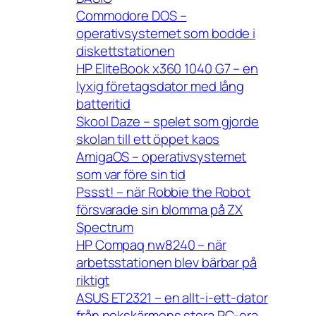
Commodore DOS –
operativsystemet som bodde i
diskettstationen
HP EliteBook x360 1040 G7 – en
lyxig företagsdator med lång
batteritid
Skool Daze – spelet som gjorde
skolan till ett öppet kaos
AmigaOS – operativsystemet
som var före sin tid
Pssst! – när Robbie the Robot
försvarade sin blomma på ZX
Spectrum
HP Compaq nw8240 – när
arbetsstationen blev bärbar på
riktigt
ASUS ET2321 – en allt-i-ett-dator
från pekskärmens stora PC-era