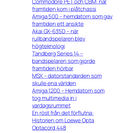
Commodore PET och CBM: när
framtiden kom i plåtchassi
Amiga 500 – hemdatorn som gav
framtiden ett ansikte
Akai GX-635D – när
rullbandspelaren blev
högteknologi
Tandberg Series 14 –
bandspelaren som gjorde
framtiden hörbar
MSX – datorstandarden som
skulle ena världen
Amiga 1200 – Hemdatorn som
tog multimedia in i
vardagsrummet
En röst från det förflutna:
Historien om Loewe Opta
Optacord 448