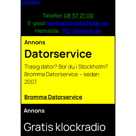
Länkar
Telefon
08 37 21 00
E-post
kontakt@datorhjalp.se
Hemsida :
PC-Service.se
Annons
Datorservice
Trasig dator? Bor du i Stockholm?
Bromma Datorservice – sedan
2007.
Bromma Datorservice
Annons
Gratis klockradio