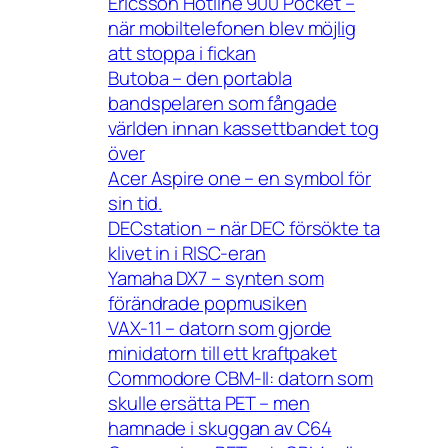
Ericsson Hotline 900 Pocket –
när mobiltelefonen blev möjlig
att stoppa i fickan
Butoba – den portabla
bandspelaren som fångade
världen innan kassettbandet tog
över
Acer Aspire one – en symbol för
sin tid.
DECstation – när DEC försökte ta
klivet in i RISC-eran
Yamaha DX7 – synten som
förändrade popmusiken
VAX-11 – datorn som gjorde
minidatorn till ett kraftpaket
Commodore CBM-II: datorn som
skulle ersätta PET – men
hamnade i skuggan av C64