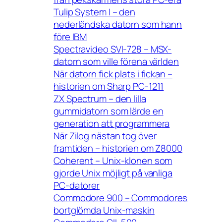
Tulip System I – den
nederländska datorn som hann
före IBM
Spectravideo SVI-728 – MSX-
datorn som ville förena världen
När datorn fick plats i fickan –
historien om Sharp PC-1211
ZX Spectrum – den lilla
gummidatorn som lärde en
generation att programmera
När Zilog nästan tog över
framtiden – historien om Z8000
Coherent – Unix-klonen som
gjorde Unix möjligt på vanliga
PC-datorer
Commodore 900 – Commodores
bortglömda Unix-maskin