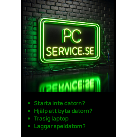
Starta inte datorn?
Hjälp att byta datorn?
Trasig laptop
Laggar speldatorn?