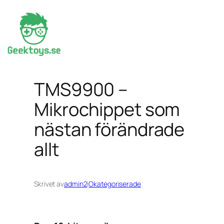
Hoppa
till
innehåll
TMS9900 –
Mikrochippet som
nästan förändrade
allt
Skrivet av
admin2
i
Okategoriserade