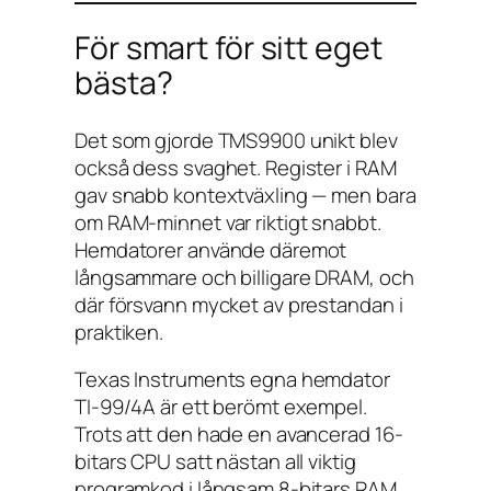
För smart för sitt eget
bästa?
Det som gjorde TMS9900 unikt blev
också dess svaghet. Register i RAM
gav snabb kontextväxling — men bara
om RAM-minnet var riktigt snabbt.
Hemdatorer använde däremot
långsammare och billigare DRAM, och
där försvann mycket av prestandan i
praktiken.
Texas Instruments egna hemdator
TI-99/4A är ett berömt exempel.
Trots att den hade en avancerad 16-
bitars CPU satt nästan all viktig
programkod i långsam 8-bitars RAM