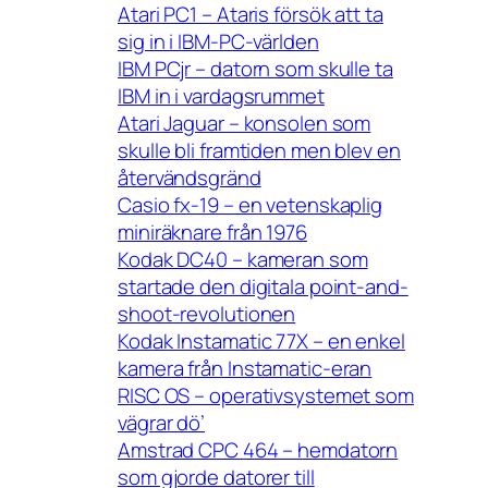
Atari PC1 – Ataris försök att ta
sig in i IBM-PC-världen
IBM PCjr – datorn som skulle ta
IBM in i vardagsrummet
Atari Jaguar – konsolen som
skulle bli framtiden men blev en
återvändsgränd
Casio fx-19 – en vetenskaplig
miniräknare från 1976
Kodak DC40 – kameran som
startade den digitala point-and-
shoot-revolutionen
Kodak Instamatic 77X – en enkel
kamera från Instamatic-eran
RISC OS – operativsystemet som
vägrar dö’
Amstrad CPC 464 – hemdatorn
som gjorde datorer till