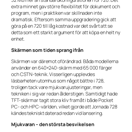
extra minnet gav större flexibilitet för dokument och
program, men i praktiken var skillnaden inte
dramatisk. Eftersom samma uppgradering gick att
göra på en 720 till låg kostnad var det svårt att se
detta som ett starkt argument för att köpa en helt ny
enhet.
Skärmen som tiden sprang ifrån
Skärmen var däremot oförändrad. Båda modellerna
använder en 640×240-skärm med 65 000 färger
och CSTN-teknik. Visserligen upplevdes
läsbarheten utomhus som något bättre i 728,
troligen tack vare mjukvarujusteringar, men
tekniken i sig var redan ålderstigen. Samtidigt hade
TFT-skärmar tagit stora kliv framåt i både Pocket
PC- och HPC-världen, vilket gjorde att Jornada 728
kändes tekniskt daterad redan vid lansering.
Mjukvaran – den största besvikelsen