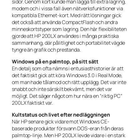
sidor. Genom kort kunde man lägga till extra lagring,
modem och i vissa fall även nätverksfunktioner via
kompatibla Ethernet-kort. Med rätt lösningar gick
det också att använda CompactFlash och andra
minneskortstyper som lagring. Den här flexibiliteten
gjorde att HP 200LX användes i många praktiska
sammanhang, där pålitlighet och portabilitet vägde
tyngre än grafik och prestanda.
Windows på en palmtop, på sitt sätt
En detalj som ofta nämns i entusiasthistorier är att
det faktiskt gick att köra Windows 3.0 i Real Mode,
om man hade tålamod och rätt upplägg. Det var inte
snabbt och inte särskilt bekvämt, men det var
möjligt. Det säger något om hur nära en “riktig PC”
200LX faktiskt var.
Kultstatus och livet efter nedläggningen
När HP senare gick vidare mot Windows CE-
baserade produkter försvann DOS-eran från deras
palmtop-linje. Men HP 200LX levde vidare i en stark