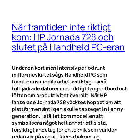
När framtiden inte riktigt
kom: HP Jornada 728 och
slutet på Handheld PC-eran
Under en kort men intensiv period runt
millennieskiftet sågs Handheld PC som
framtidens mobila arbetsverktyg – små,
fullfjädrade datorer med riktigt tangentbord och
löften om produktivitet överallt. När HP
lanserade Jornada 728 väcktes hoppet om att
plattformen äntligen skulle ta steget in i en ny
generation. I stället kom modellen att
symbolisera något helt annat: ett sista,
försiktigt andetag för en teknik som världen
redan var på väg att lämna bakom sig.