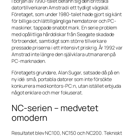
I början av 1990-talet befann sig den brittiska
datortillverkaren Amstrad i ett tydligt vägskäl.
Företaget, som under 1980-talet hade gjort sig känt
för billiga och lättillgängliga hemdatorer och PC-
maskiner, tappade snabbt mark. En serie problem
med opålitliga hårddiskar från Seagate skadade
förtroendet, samtidigt som större tillverkare
pressade priserna i ett intensivt priskrig. År 1992 var
Amstrad inte längre den självklara utmanaren på
PC-marknaden.
Företagets grundare, Alan Sugar, satsade då på en
ny idé: små, portabla datorer som inte försökte
konkurrera med kontors-PC:n, utan istället erbjuda
något enklare och mer fokuserat.
NC-serien – medvetet
omodern
Resultatet blev NC100, NC150 och NC200. Tekniskt