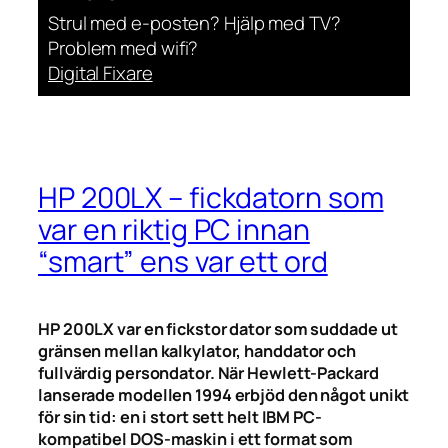
Strul med e-posten? Hjälp med TV?
Problem med wifi?
Digital Fixare
HP 200LX – fickdatorn som
var en riktig PC innan
“smart” ens var ett ord
HP 200LX var en fickstor dator som suddade ut
gränsen mellan kalkylator, handdator och
fullvärdig persondator. När Hewlett-Packard
lanserade modellen 1994 erbjöd den något unikt
för sin tid: en i stort sett helt IBM PC-
kompatibel DOS-maskin i ett format som