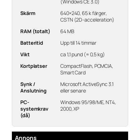
(Windows CE 3.0)
Skärm
640×240, 65 k färger,
CSTN (2D-acceleration)
RAM (totalt)
64 MB
Batteritid
Upp till 14 timmar
Vikt
ca 1,1 pund (≈ 0,5 kg)
Kortplatser
CompactFlash, PCMCIA,
Smart Card
Synk /
Microsoft ActiveSync 3.1
Anslutning
eller senare
PC-
Windows 95/98/ME, NT4,
systemkrav
2000, XP
(då)
Annons