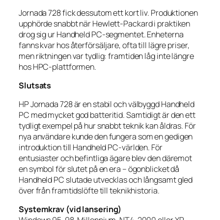
Jornada 728 fick dessutom ett kort liv. Produktionen
upphörde snabbt när Hewlett-Packard i praktiken
drog sig ur Handheld PC-segmentet. Enheterna
fanns kvar hos återförsäljare, ofta till lägre priser,
men riktningen var tydlig: framtiden låg inte längre
hos HPC-plattformen.
Slutsats
HP Jornada 728 är en stabil och välbyggd Handheld
PC med mycket god batteritid. Samtidigt är den ett
tydligt exempel på hur snabbt teknik kan åldras. För
nya användare kunde den fungera som en gedigen
introduktion till Handheld PC-världen. För
entusiaster och befintliga ägare blev den däremot
en symbol för slutet på en era – ögonblicket då
Handheld PC slutade utvecklas och långsamt gled
över från framtidslöfte till teknikhistoria.
Systemkrav (vid lansering)