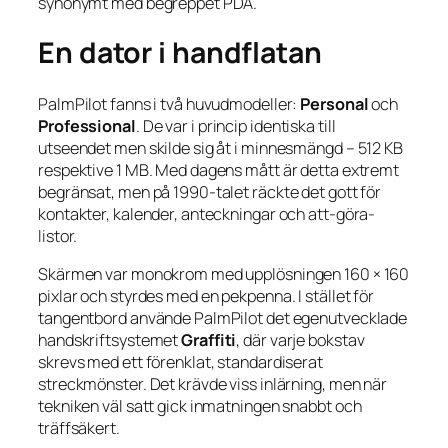
synonymt med begreppet PDA.
En dator i handflatan
PalmPilot fanns i två huvudmodeller:
Personal
och
Professional
. De var i princip identiska till
utseendet men skilde sig åt i minnesmängd – 512 KB
respektive 1 MB. Med dagens mått är detta extremt
begränsat, men på 1990-talet räckte det gott för
kontakter, kalender, anteckningar och att-göra-
listor.
Skärmen var monokrom med upplösningen 160 × 160
pixlar och styrdes med en pekpenna. I stället för
tangentbord använde PalmPilot det egenutvecklade
handskriftsystemet
Graffiti
, där varje bokstav
skrevs med ett förenklat, standardiserat
streckmönster. Det krävde viss inlärning, men när
tekniken väl satt gick inmatningen snabbt och
träffsäkert.