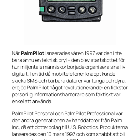
När
PalmPilot
lanserades våren 1997 var den inte
bara ännu en teknisk pryl – den blev startskottet för
hur miljontals människor började organisera sina liv
digitalt. I en tid då mobiltelefoner knappt kunde
skicka SMS och bärbara datorer var tunga och dyra,
erbjöd PalmPilot något revolutionerande: en fickstor
personlig informationshanterare som faktiskt var
enkel att använda.
PalmPilot Personal och PalmPilot Professional var
den andra generationen av handdatorer från Palm
Inc, då ett dotterbolag till U.S. Robotics. Produkterna
lanserades den 10 mars 1997 och kom snabbt att bli