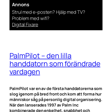
Annons
Strul med e-posten? Hjälp med TV?
Problem med wifi?
Digital Fixare
PalmPilot – den lilla
handdatorn som förändrade
vardagen
PalmPilot var en av de första handdatorerna som
slog igenom på bred front och kom att forma hur
människor såg på personlig digital organisering.
När den lanserades 1997 av Palm Inc
kombinerade den enkelhet, snabbhet och