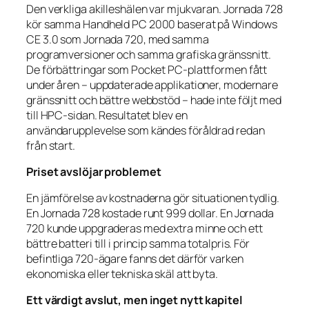
Den verkliga akilleshälen var mjukvaran. Jornada 728
kör samma Handheld PC 2000 baserat på Windows
CE 3.0 som Jornada 720, med samma
programversioner och samma grafiska gränssnitt.
De förbättringar som Pocket PC-plattformen fått
under åren – uppdaterade applikationer, modernare
gränssnitt och bättre webbstöd – hade inte följt med
till HPC-sidan. Resultatet blev en
användarupplevelse som kändes föråldrad redan
från start.
Priset avslöjar problemet
En jämförelse av kostnaderna gör situationen tydlig.
En Jornada 728 kostade runt 999 dollar. En Jornada
720 kunde uppgraderas med extra minne och ett
bättre batteri till i princip samma totalpris. För
befintliga 720-ägare fanns det därför varken
ekonomiska eller tekniska skäl att byta.
Ett värdigt avslut, men inget nytt kapitel