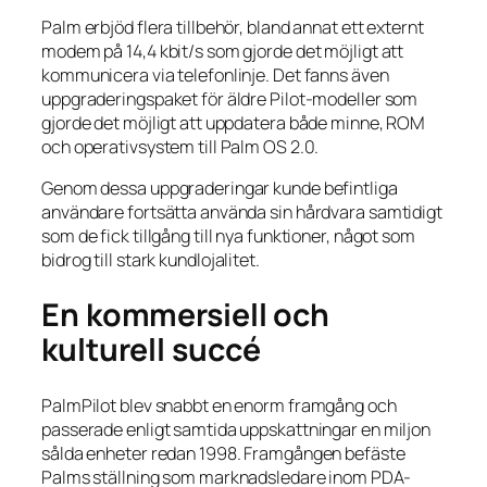
Palm erbjöd flera tillbehör, bland annat ett externt
modem på 14,4 kbit/s som gjorde det möjligt att
kommunicera via telefonlinje. Det fanns även
uppgraderingspaket för äldre Pilot-modeller som
gjorde det möjligt att uppdatera både minne, ROM
och operativsystem till Palm OS 2.0.
Genom dessa uppgraderingar kunde befintliga
användare fortsätta använda sin hårdvara samtidigt
som de fick tillgång till nya funktioner, något som
bidrog till stark kundlojalitet.
En kommersiell och
kulturell succé
PalmPilot blev snabbt en enorm framgång och
passerade enligt samtida uppskattningar en miljon
sålda enheter redan 1998. Framgången befäste
Palms ställning som marknadsledare inom PDA-