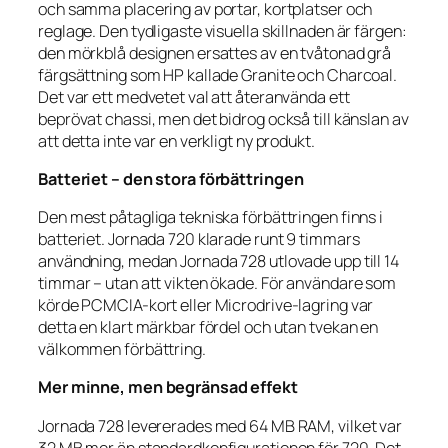
och samma placering av portar, kortplatser och
reglage. Den tydligaste visuella skillnaden är färgen:
den mörkblå designen ersattes av en tvåtonad grå
färgsättning som HP kallade Granite och Charcoal.
Det var ett medvetet val att återanvända ett
beprövat chassi, men det bidrog också till känslan av
att detta inte var en verkligt ny produkt.
Batteriet – den stora förbättringen
Den mest påtagliga tekniska förbättringen finns i
batteriet. Jornada 720 klarade runt 9 timmars
användning, medan Jornada 728 utlovade upp till 14
timmar – utan att vikten ökade. För användare som
körde PCMCIA-kort eller Microdrive-lagring var
detta en klart märkbar fördel och utan tvekan en
välkommen förbättring.
Mer minne, men begränsad effekt
Jornada 728 levererades med 64 MB RAM, vilket var
32 MB mer än standardkonfigurationen för 720. Det