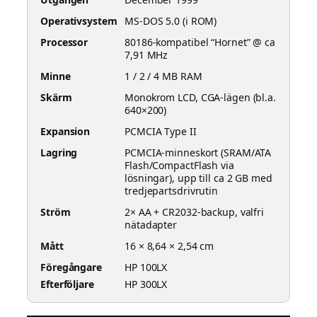
Operativsystem
MS-DOS 5.0 (i ROM)
Processor
80186-kompatibel “Hornet” @ ca
7,91 MHz
Minne
1 / 2 / 4 MB RAM
Skärm
Monokrom LCD, CGA-lägen (bl.a.
640×200)
Expansion
PCMCIA Type II
Lagring
PCMCIA-minneskort (SRAM/ATA
Flash/CompactFlash via
lösningar), upp till ca 2 GB med
tredjepartsdrivrutin
Ström
2× AA + CR2032-backup, valfri
nätadapter
Mått
16 × 8,64 × 2,54 cm
Föregångare
HP 100LX
Efterföljare
HP 300LX