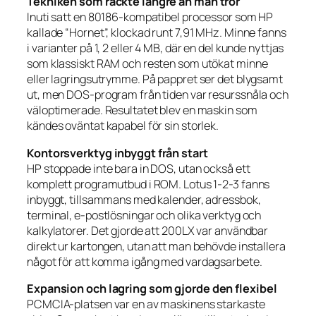
Tekniken som räckte längre än man tror
Inuti satt en 80186-kompatibel processor som HP
kallade “Hornet”, klockad runt 7,91 MHz. Minne fanns
i varianter på 1, 2 eller 4 MB, där en del kunde nyttjas
som klassiskt RAM och resten som utökat minne
eller lagringsutrymme. På pappret ser det blygsamt
ut, men DOS-program från tiden var resurssnåla och
väloptimerade. Resultatet blev en maskin som
kändes oväntat kapabel för sin storlek.
Kontorsverktyg inbyggt från start
HP stoppade inte bara in DOS, utan också ett
komplett programutbud i ROM. Lotus 1-2-3 fanns
inbyggt, tillsammans med kalender, adressbok,
terminal, e-postlösningar och olika verktyg och
kalkylatorer. Det gjorde att 200LX var användbar
direkt ur kartongen, utan att man behövde installera
något för att komma igång med vardagsarbete.
Expansion och lagring som gjorde den flexibel
PCMCIA-platsen var en av maskinens starkaste