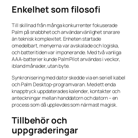
Enkelhet som filosofi
Till skillnad från många konkurrenter fokuserade
Palm på snabbhet och användarvänlighet snarare
än teknisk komplexitet. Enheten startade
omedelbart, menyerna var avskalade och logiska,
och batteritiden var imponerande. Med två vanliga
AAA-batterier kunde PalmPilot användas i veckor,
ibland månader, utan byte.
Synkronisering med dator skedde via en seriell kabel
och Palm Desktop-programvaran. Med ett enda
knapptryck uppdaterades kalender, kontakter och
anteckningar mellan handdatorn och datorn – en
process som då upplevdes som närmast magisk.
Tillbehör och
uppgraderingar