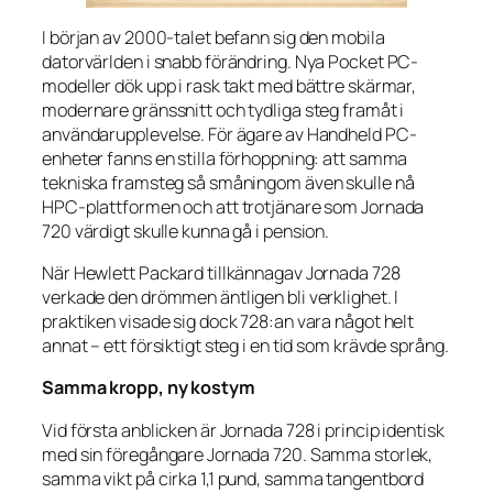
I början av 2000-talet befann sig den mobila
datorvärlden i snabb förändring. Nya Pocket PC-
modeller dök upp i rask takt med bättre skärmar,
modernare gränssnitt och tydliga steg framåt i
användarupplevelse. För ägare av Handheld PC-
enheter fanns en stilla förhoppning: att samma
tekniska framsteg så småningom även skulle nå
HPC-plattformen och att trotjänare som Jornada
720 värdigt skulle kunna gå i pension.
När Hewlett Packard tillkännagav Jornada 728
verkade den drömmen äntligen bli verklighet. I
praktiken visade sig dock 728:an vara något helt
annat – ett försiktigt steg i en tid som krävde språng.
Samma kropp, ny kostym
Vid första anblicken är Jornada 728 i princip identisk
med sin föregångare Jornada 720. Samma storlek,
samma vikt på cirka 1,1 pund, samma tangentbord