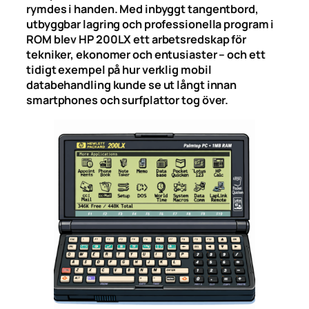
rymdes i handen. Med inbyggt tangentbord,
utbyggbar lagring och professionella program i
ROM blev HP 200LX ett arbetsredskap för
tekniker, ekonomer och entusiaster – och ett
tidigt exempel på hur verklig mobil
databehandling kunde se ut långt innan
smartphones och surfplattor tog över.