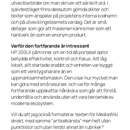
utvecklarbilder om man skriver ett särskilt ord. I
självtestläget finns dessutom gömda dikter och
texter som anspelar på projektens interna kodnamn
och på utvecklingsteamets vardag. Det är små
detaljer som gör att maskinen känns mer som ett
hantverk än som en anonym produkt.
Varför den fortfarande är intressant
HP 200LX påminner om en tid då portabel dator
betydde effektivitet, kontroll och fokus. Allt låg
lokalt, allt startade snabbt och enheten var byggd
som ett verktyg snarare än en
uppmärksamhetsmaskin. Den visar hur mycket man
kan göra med små resurser, och varför många
fortfarande uppskattar hårdvara som går att förstå,
underhålla och använda utan att vara beroende av
moderna ekosystem.
Vill du att jag också formaterar texten för MediaWiki
direkt, med samma “artikelkänsla” men helt utan
punktlistor och utan fetstil annat än rubriker?