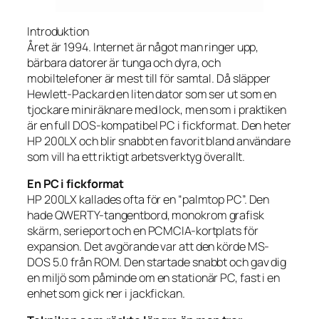
Introduktion
Året är 1994. Internet är något man ringer upp,
bärbara datorer är tunga och dyra, och
mobiltelefoner är mest till för samtal. Då släpper
Hewlett-Packard en liten dator som ser ut som en
tjockare miniräknare med lock, men som i praktiken
är en full DOS-kompatibel PC i fickformat. Den heter
HP 200LX och blir snabbt en favorit bland användare
som vill ha ett riktigt arbetsverktyg överallt.
En PC i fickformat
HP 200LX kallades ofta för en “palmtop PC”. Den
hade QWERTY-tangentbord, monokrom grafisk
skärm, serieport och en PCMCIA-kortplats för
expansion. Det avgörande var att den körde MS-
DOS 5.0 från ROM. Den startade snabbt och gav dig
en miljö som påminde om en stationär PC, fast i en
enhet som gick ner i jackfickan.