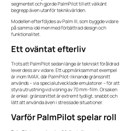
segmentet och gjorde PalmPilot till ett välkänt
begrepp även utanför teknikvärlden.
Modellen efterföljdes av Palm III, som byggde vidare
på samma idé men med förbättrad design och
funktionalitet.
Ett oväntat efterliv
Trots att PalmPilot sedan länge är tekniskt föråldrad
lever dess arv vidare. Ett uppmärksammat exempel
är inom IMAX, där PalmPilot-liknande gränssnitt
används – via specialutvecklade emulatorer – för att
styra utrustning vid visning av 70 mm-film. Orsaken
är enkel: gränssnittet är extremt tydligt, snabbt och
lätt att använda även i stressade situationer.
Varför PalmPilot spelar roll