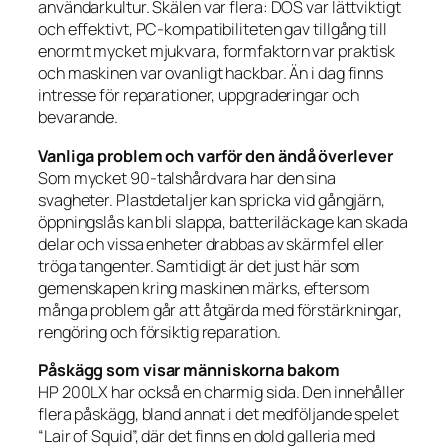
användarkultur. Skälen var flera: DOS var lättviktigt
och effektivt, PC-kompatibiliteten gav tillgång till
enormt mycket mjukvara, formfaktorn var praktisk
och maskinen var ovanligt hackbar. Än i dag finns
intresse för reparationer, uppgraderingar och
bevarande.
Vanliga problem och varför den ändå överlever
Som mycket 90-talshårdvara har den sina
svagheter. Plastdetaljer kan spricka vid gångjärn,
öppningslås kan bli slappa, batteriläckage kan skada
delar och vissa enheter drabbas av skärmfel eller
tröga tangenter. Samtidigt är det just här som
gemenskapen kring maskinen märks, eftersom
många problem går att åtgärda med förstärkningar,
rengöring och försiktig reparation.
Påskägg som visar människorna bakom
HP 200LX har också en charmig sida. Den innehåller
flera påskägg, bland annat i det medföljande spelet
“Lair of Squid”, där det finns en dold galleria med