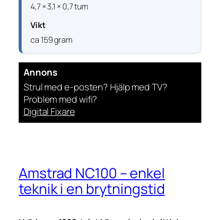
4,7 × 3,1 × 0,7 tum
Vikt
ca 159 gram
Annons
Strul med e-posten? Hjälp med TV?
Problem med wifi?
Digital Fixare
Amstrad NC100 – enkel
teknik i en brytningstid