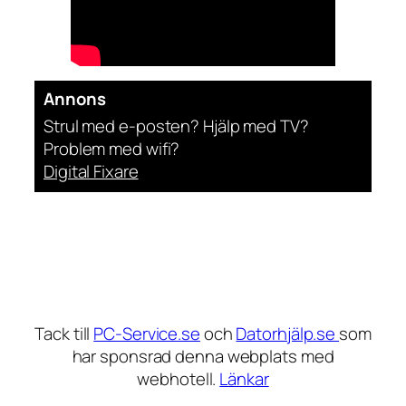
Annons
Strul med e-posten? Hjälp med TV?
Problem med wifi?
Digital Fixare
Tack till
PC-Service.se
och
Datorhjälp.se
som
har sponsrad denna webplats med
webhotell.
Länkar