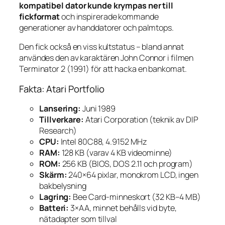
kompatibel dator kunde krympas ner till
fickformat
och inspirerade kommande
generationer av handdatorer och palmtops.
Den fick också en viss kultstatus – bland annat
användes den av karaktären John Connor i filmen
Terminator 2
(1991) för att hacka en bankomat.
Fakta: Atari Portfolio
Lansering:
Juni 1989
Tillverkare:
Atari Corporation (teknik av DIP
Research)
CPU:
Intel 80C88, 4.9152 MHz
RAM:
128 KB (varav 4 KB videominne)
ROM:
256 KB (BIOS, DOS 2.11 och program)
Skärm:
240×64 pixlar, monokrom LCD, ingen
bakbelysning
Lagring:
Bee Card-minneskort (32 KB–4 MB)
Batteri:
3×AA, minnet behålls vid byte,
nätadapter som tillval