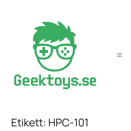
Hoppa
till
innehåll
Etikett:
HPC-101