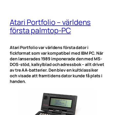
Atari Portfolio – världens
första palmtop-PC
Atari Portfolio var världens första dator i
fickformat som var kompatibel med IBM PC. När
den lanserades 1989 imponerade den med MS-
DOS-stöd, kalkylblad och adressbok – allt drivet
av tre AA-batterier. Den blev en kultklassiker
och visade att framtidens dator kunde få plats i
handen.