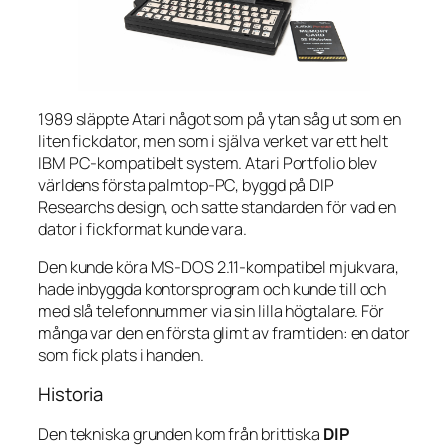
1989 släppte Atari något som på ytan såg ut som en
liten fickdator, men som i själva verket var ett helt
IBM PC-kompatibelt system. Atari Portfolio blev
världens första palmtop-PC, byggd på DIP
Researchs design, och satte standarden för vad en
dator i fickformat kunde vara.
Den kunde köra MS-DOS 2.11-kompatibel mjukvara,
hade inbyggda kontorsprogram och kunde till och
med slå telefonnummer via sin lilla högtalare. För
många var den en första glimt av framtiden: en dator
som fick plats i handen.
Historia
Den tekniska grunden kom från brittiska
DIP