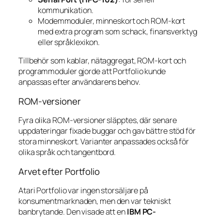
kommunikation.
Modemmoduler, minneskort och ROM-kort
med extra program som schack, finansverktyg
eller språklexikon.
Tillbehör som kablar, nätaggregat, ROM-kort och
programmoduler gjorde att Portfolio kunde
anpassas efter användarens behov.
ROM-versioner
Fyra olika ROM-versioner släpptes, där senare
uppdateringar fixade buggar och gav bättre stöd för
stora minneskort. Varianter anpassades också för
olika språk och tangentbord.
Arvet efter Portfolio
Atari Portfolio var ingen storsäljare på
konsumentmarknaden, men den var tekniskt
banbrytande. Den visade att en
IBM PC-