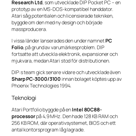
Research Ltd
, som utvecklade DIP Pocket PC – en
prototyp av en MS-DOS-kompatibel handdator.
Atari såg potentialen och licensierade tekniken,
byggde om den med ny design och började
massproducera.
I vissa länder lanserades den under namnet
PC
Folio
, på grund av varumärkesproblem. DIP
fortsatte att utveckla elektronik, expansioner och
mjukvara, medan Atari stod för distributionen.
DIP:s team gick senare vidare och utvecklade även
Sharp PC-3000/3100
innan bolaget köptes upp av
Phoenix Technologies 1994.
Teknologi
Atari Portfolio byggde på en
Intel 80C88-
processor
på 4,9 MHz. Den hade 128 KB RAM och
256 KB ROM, där operativsystemet, BIOS och ett
antal kontorsprogram låg lagrade.