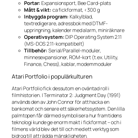
Portar:
Expansionsport, Bee Card-plats
Mått & vikt:
ca fickformat, <300 g
Inbyggda program:
Kalkylblad,
textredigerare, adressbok med DTMF-
uppringning, kalender med alarm, miniräknare
Operativsystem:
DIP Operating System 2.11
(MS-DOS 2.11-kompatibelt)
Tillbehör:
Serial/Parallel-moduler,
minnesexpansioner, ROM-kort (t.ex. Utility,
Finance, Chess), kablar, modemmoduler
Atari Portfolio i populärkulturen
Atari Portfolio fick dessutom en oväntad roll i
filmhistorien. I
Terminator 2: Judgment Day
(1991)
används den av John Connor för att hacka en
bankomat och senare ett säkerhetssystem. Den lilla
palmtopen får därmed symbolisera hur framtidens
teknologi kunde ge enorm makt i fickformat – och i
filmens värld blev det till och med ett verktyg som
bidrog till att rädda mänskligheten.