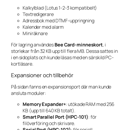
Kalkylblad (Lotus 1-2-3 kompatibelt)
Textredigerare
Adressbok med DTMF-uppringning
Kalender med alarm
Miniräknare
För lagring användes
Bee Card-minneskort
, i
storlekar från 32 KB upp till flera MB. Dessa sattes in
i en sidoplats och kunde läsas med en särskild PC-
kortläsare.
Expansioner och tillbehör
På sidan fanns en expansionsport där man kunde
ansluta moduler:
Memory Expander+
: utökade RAM med 256
KB (upp till 640 KB totalt).
Smart Parallel Port (HPC-101)
: för
filöverföring och skrivare.
Serial Port (HPC-102)
: för seriell