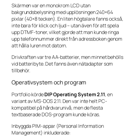
Skärmen var en monokrom LCD utan
bakgrundsbelysning med upplösningen 240×64
pixlar (40×8 tecken). En liten högtalare fanns också,
inte bara för klick och ljud – utan även för att spela
upp DTMF-toner, vilket gjorde att man kunde ringa
upp telefonnummer direkt från adressboken genom
att hålla luren mot datorn.
Drivkraften var tre AA-batterier, men minnet behölls
vid batteribyte. Det fanns även nätadapter som
tillbehör.
Operativsystem och program
Portfolio körde
DIP Operating System 2.11
, en
variant av MS-DOS 2.11. Den var inte helt PC-
kompatibel på hårdvarunivå, men de flesta
textbaserade DOS-program kunde köras.
Inbyggda PIM-appar (Personal Information
Management) inkluderade: