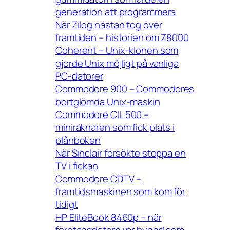
generation att programmera
När Zilog nästan tog över
framtiden – historien om Z8000
Coherent – Unix-klonen som
gjorde Unix möjligt på vanliga
PC-datorer
Commodore 900 – Commodores
bortglömda Unix-maskin
Commodore CIL 500 –
miniräknaren som fick plats i
plånboken
När Sinclair försökte stoppa en
TV i fickan
Commodore CDTV –
framtidsmaskinen som kom för
tidigt
HP EliteBook 8460p – när