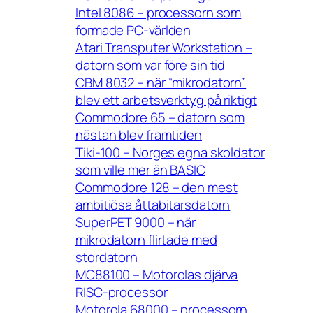
Intel 8086 – processorn som
formade PC-världen
Atari Transputer Workstation –
datorn som var före sin tid
CBM 8032 – när “mikrodatorn”
blev ett arbetsverktyg på riktigt
Commodore 65 – datorn som
nästan blev framtiden
Tiki-100 – Norges egna skoldator
som ville mer än BASIC
Commodore 128 – den mest
ambitiösa åttabitarsdatorn
SuperPET 9000 – när
mikrodatorn flirtade med
stordatorn
MC88100 – Motorolas djärva
RISC-processor
Motorola 68000 – processorn