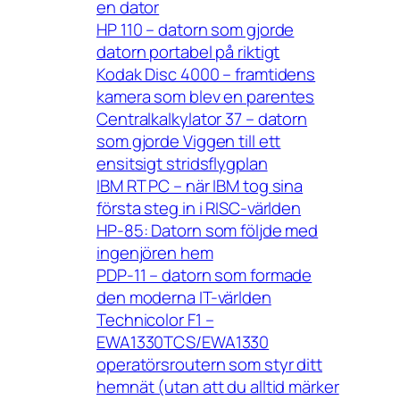
en dator
HP 110 – datorn som gjorde
datorn portabel på riktigt
Kodak Disc 4000 – framtidens
kamera som blev en parentes
Centralkalkylator 37 – datorn
som gjorde Viggen till ett
ensitsigt stridsflygplan
IBM RT PC – när IBM tog sina
första steg in i RISC-världen
HP-85: Datorn som följde med
ingenjören hem
PDP-11 – datorn som formade
den moderna IT-världen
Technicolor F1 –
EWA1330TCS/EWA1330
operatörsroutern som styr ditt
hemnät (utan att du alltid märker