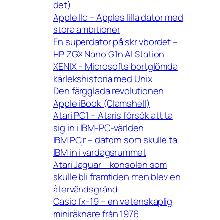
det)
Apple IIc – Apples lilla dator med
stora ambitioner
En superdator på skrivbordet –
HP ZGX Nano G1n AI Station
XENIX – Microsofts bortglömda
kärlekshistoria med Unix
Den färgglada revolutionen:
Apple iBook (Clamshell)
Atari PC1 – Ataris försök att ta
sig in i IBM-PC-världen
IBM PCjr – datorn som skulle ta
IBM in i vardagsrummet
Atari Jaguar – konsolen som
skulle bli framtiden men blev en
återvändsgränd
Casio fx-19 – en vetenskaplig
miniräknare från 1976