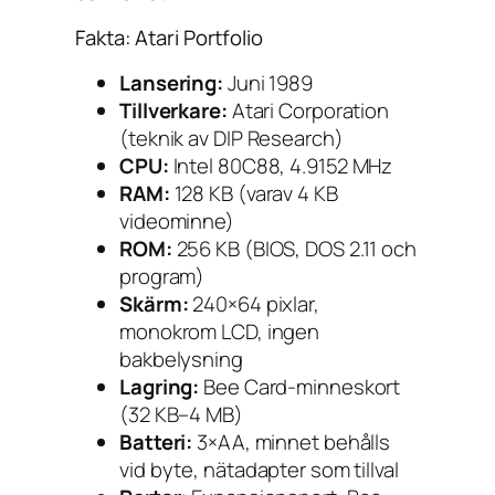
Fakta: Atari Portfolio
Lansering:
Juni 1989
Tillverkare:
Atari Corporation
(teknik av DIP Research)
CPU:
Intel 80C88, 4.9152 MHz
RAM:
128 KB (varav 4 KB
videominne)
ROM:
256 KB (BIOS, DOS 2.11 och
program)
Skärm:
240×64 pixlar,
monokrom LCD, ingen
bakbelysning
Lagring:
Bee Card-minneskort
(32 KB–4 MB)
Batteri:
3×AA, minnet behålls
vid byte, nätadapter som tillval