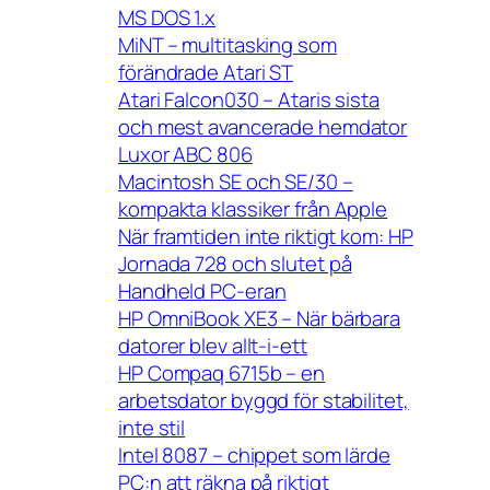
MS DOS 1.x
MiNT – multitasking som
förändrade Atari ST
Atari Falcon030 – Ataris sista
och mest avancerade hemdator
Luxor ABC 806
Macintosh SE och SE/30 –
kompakta klassiker från Apple
När framtiden inte riktigt kom: HP
Jornada 728 och slutet på
Handheld PC-eran
HP OmniBook XE3 – När bärbara
datorer blev allt-i-ett
HP Compaq 6715b – en
arbetsdator byggd för stabilitet,
inte stil
Intel 8087 – chippet som lärde
PC:n att räkna på riktigt