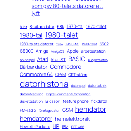
som gav 80-talets datorer ett
lyft
1970-tal
1970-talet
8-bitarsdator
68k
8-bit
1980-talet
1980-tal
1980-talets datorer
6502
1990-tal
1990-talet
1984
68000
Amiga
Apple
arbetsstation
AmigaOS
BASIC
Atari
Atari ST
arkadspel
budgettelefon
Commodore
Bärbar dator
Commodore 64
CP/M
CRT-skärm
datorhistoria
datorteknik
datorspel
datorutveckling
Digital Equipment Corporation
feature phone
fickdator
Ericsson
diskettstation
hemdator
GSM
FM-radio
företagsdator
hemdatorer
hemelektronik
HP
Hewlett-Packard
IBM
IEEE-488