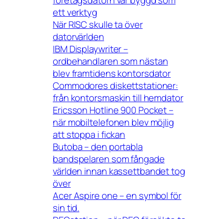
företagsdatorn var byggd som
ett verktyg
När RISC skulle ta över
datorvärlden
IBM Displaywriter –
ordbehandlaren som nästan
blev framtidens kontorsdator
Commodores diskettstationer:
från kontorsmaskin till hemdator
Ericsson Hotline 900 Pocket –
när mobiltelefonen blev möjlig
att stoppa i fickan
Butoba – den portabla
bandspelaren som fångade
världen innan kassettbandet tog
över
Acer Aspire one – en symbol för
sin tid.