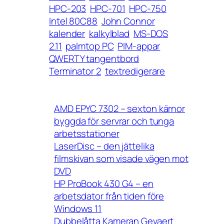
HPC-203
HPC-701
HPC-750
Intel 80C88
John Connor
kalender
kalkylblad
MS-DOS
2.11
palmtop PC
PIM-appar
QWERTY tangentbord
Terminator 2
textredigerare
AMD EPYC 7302 – sexton kärnor
byggda för servrar och tunga
arbetsstationer
LaserDisc – den jättelika
filmskivan som visade vägen mot
DVD
HP ProBook 430 G4 – en
arbetsdator från tiden före
Windows 11
Dubbelåtta Kameran Gevaert