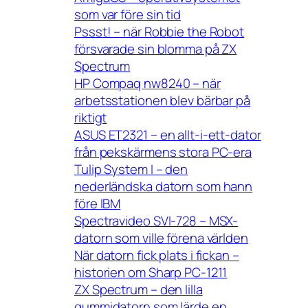
som var före sin tid
Pssst! – när Robbie the Robot
försvarade sin blomma på ZX
Spectrum
HP Compaq nw8240 – när
arbetsstationen blev bärbar på
riktigt
ASUS ET2321 – en allt-i-ett-dator
från pekskärmens stora PC-era
Tulip System I – den
nederländska datorn som hann
före IBM
Spectravideo SVI-728 – MSX-
datorn som ville förena världen
När datorn fick plats i fickan –
historien om Sharp PC-1211
ZX Spectrum – den lilla
gummidatorn som lärde en