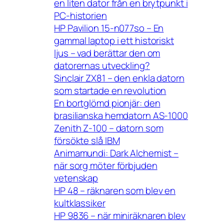
en liten dator från en brytpunkt i
PC-historien
HP Pavilion 15-n077so – En
gammal laptop i ett historiskt
ljus – vad berättar den om
datorernas utveckling?
Sinclair ZX81 – den enkla datorn
som startade en revolution
En bortglömd pionjär: den
brasilianska hemdatorn AS-1000
Zenith Z-100 – datorn som
försökte slå IBM
Animamundi: Dark Alchemist –
när sorg möter förbjuden
vetenskap
HP 48 – räknaren som blev en
kultklassiker
HP 9836 – när miniräknaren blev