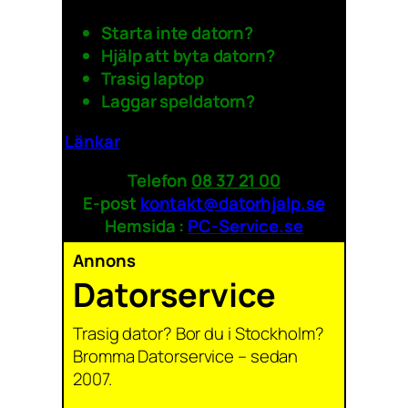
Starta inte datorn?
Hjälp att byta datorn?
Trasig laptop
Laggar speldatorn?
Länkar
Telefon
08 37 21 00
E-post
kontakt@datorhjalp.se
Hemsida :
PC-Service.se
Annons
Datorservice
Trasig dator? Bor du i Stockholm?
Bromma Datorservice – sedan
2007.