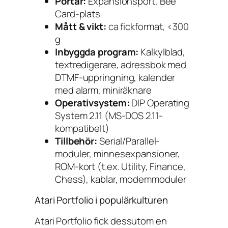
Portar:
Expansionsport, Bee
Card-plats
Mått & vikt:
ca fickformat, <300
g
Inbyggda program:
Kalkylblad,
textredigerare, adressbok med
DTMF-uppringning, kalender
med alarm, miniräknare
Operativsystem:
DIP Operating
System 2.11 (MS-DOS 2.11-
kompatibelt)
Tillbehör:
Serial/Parallel-
moduler, minnesexpansioner,
ROM-kort (t.ex. Utility, Finance,
Chess), kablar, modemmoduler
Atari Portfolio i populärkulturen
Atari Portfolio fick dessutom en