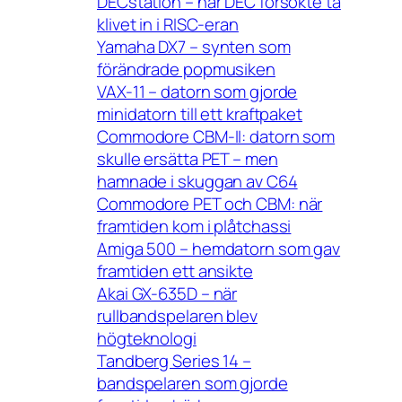
DECstation – när DEC försökte ta
klivet in i RISC-eran
Yamaha DX7 – synten som
förändrade popmusiken
VAX-11 – datorn som gjorde
minidatorn till ett kraftpaket
Commodore CBM-II: datorn som
skulle ersätta PET – men
hamnade i skuggan av C64
Commodore PET och CBM: när
framtiden kom i plåtchassi
Amiga 500 – hemdatorn som gav
framtiden ett ansikte
Akai GX-635D – när
rullbandspelaren blev
högteknologi
Tandberg Series 14 –
bandspelaren som gjorde