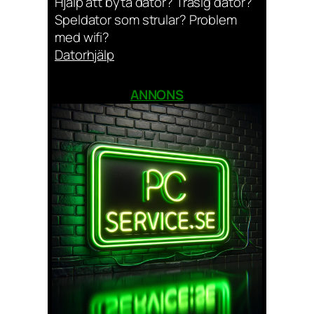
Hjälp att byta dator? Trasig dator?
Speldator som strular? Problem
med wifi?
Datorhjälp
ANNONS