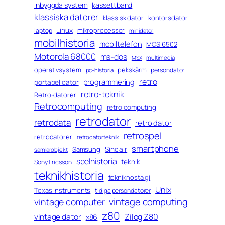
inbyggda system
kassettband
klassiska datorer
klassisk dator
kontorsdator
Linux
mikroprocessor
laptop
minidator
mobilhistoria
mobiltelefon
MOS 6502
Motorola 68000
ms-dos
multimedia
MSX
operativsystem
pekskärm
persondator
pc-historia
retro
programmering
portabel dator
retro-teknik
Retro-datorer
Retrocomputing
retro computing
retrodator
retrodata
retro dator
retrospel
retrodatorer
retrodatorteknik
smartphone
Sinclair
Samsung
samlarobjekt
spelhistoria
teknik
Sony Ericsson
teknikhistoria
tekniknostalgi
Unix
Texas Instruments
tidiga persondatorer
vintage computing
vintage computer
z80
vintage dator
Zilog Z80
x86