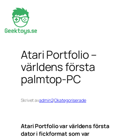
Hoppa
till
innehåll
Atari Portfolio –
världens första
palmtop-PC
Skrivet av
admin2
i
Okategoriserade
Atari Portfolio var världens första
dator i fickformat som var