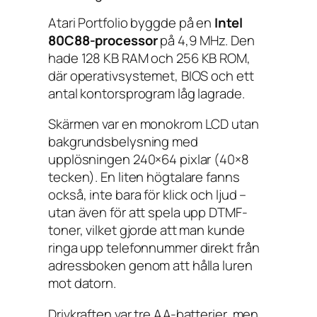
Atari Portfolio byggde på en
Intel
80C88-processor
på 4,9 MHz. Den
hade 128 KB RAM och 256 KB ROM,
där operativsystemet, BIOS och ett
antal kontorsprogram låg lagrade.
Skärmen var en monokrom LCD utan
bakgrundsbelysning med
upplösningen 240×64 pixlar (40×8
tecken). En liten högtalare fanns
också, inte bara för klick och ljud –
utan även för att spela upp DTMF-
toner, vilket gjorde att man kunde
ringa upp telefonnummer direkt från
adressboken genom att hålla luren
mot datorn.
Drivkraften var tre AA-batterier, men