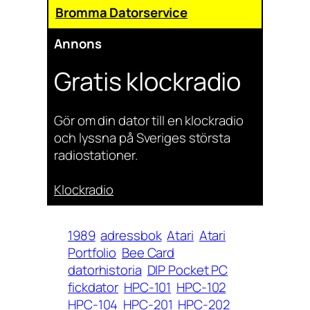
Bromma Datorservice
Annons
Gratis klockradio
Gör om din dator till en klockradio
och lyssna på Sveriges största
radiostationer.
Klockradio
1989
adressbok
Atari
Atari
Portfolio
Bee Card
datorhistoria
DIP Pocket PC
fickdator
HPC-101
HPC-102
HPC-104
HPC-201
HPC-202