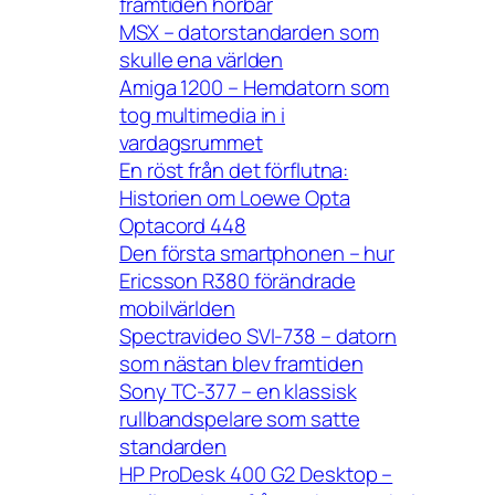
framtiden hörbar
MSX – datorstandarden som
skulle ena världen
Amiga 1200 – Hemdatorn som
tog multimedia in i
vardagsrummet
En röst från det förflutna:
Historien om Loewe Opta
Optacord 448
Den första smartphonen – hur
Ericsson R380 förändrade
mobilvärlden
Spectravideo SVI-738 – datorn
som nästan blev framtiden
Sony TC-377 – en klassisk
rullbandspelare som satte
standarden
HP ProDesk 400 G2 Desktop –