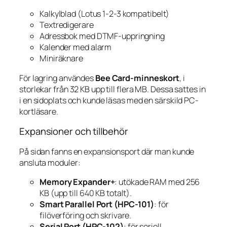
Kalkylblad (Lotus 1-2-3 kompatibelt)
Textredigerare
Adressbok med DTMF-uppringning
Kalender med alarm
Miniräknare
För lagring användes
Bee Card-minneskort
, i
storlekar från 32 KB upp till flera MB. Dessa sattes in
i en sidoplats och kunde läsas med en särskild PC-
kortläsare.
Expansioner och tillbehör
På sidan fanns en expansionsport där man kunde
ansluta moduler:
Memory Expander+
: utökade RAM med 256
KB (upp till 640 KB totalt).
Smart Parallel Port (HPC-101)
: för
filöverföring och skrivare.
Serial Port (HPC-102)
: för seriell