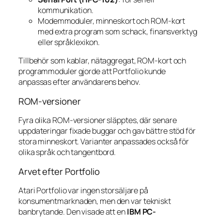
kommunikation.
Modemmoduler, minneskort och ROM-kort
med extra program som schack, finansverktyg
eller språklexikon.
Tillbehör som kablar, nätaggregat, ROM-kort och
programmoduler gjorde att Portfolio kunde
anpassas efter användarens behov.
ROM-versioner
Fyra olika ROM-versioner släpptes, där senare
uppdateringar fixade buggar och gav bättre stöd för
stora minneskort. Varianter anpassades också för
olika språk och tangentbord.
Arvet efter Portfolio
Atari Portfolio var ingen storsäljare på
konsumentmarknaden, men den var tekniskt
banbrytande. Den visade att en
IBM PC-