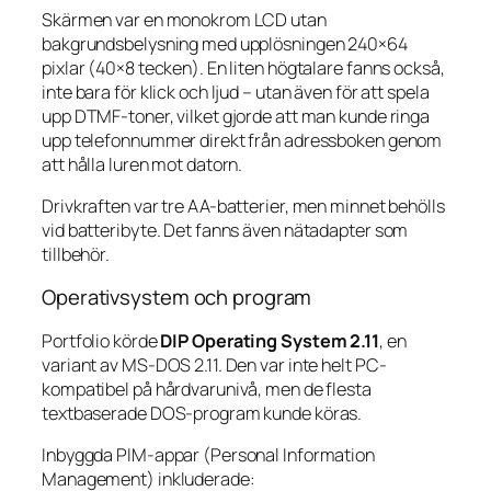
Skärmen var en monokrom LCD utan
bakgrundsbelysning med upplösningen 240×64
pixlar (40×8 tecken). En liten högtalare fanns också,
inte bara för klick och ljud – utan även för att spela
upp DTMF-toner, vilket gjorde att man kunde ringa
upp telefonnummer direkt från adressboken genom
att hålla luren mot datorn.
Drivkraften var tre AA-batterier, men minnet behölls
vid batteribyte. Det fanns även nätadapter som
tillbehör.
Operativsystem och program
Portfolio körde
DIP Operating System 2.11
, en
variant av MS-DOS 2.11. Den var inte helt PC-
kompatibel på hårdvarunivå, men de flesta
textbaserade DOS-program kunde köras.
Inbyggda PIM-appar (Personal Information
Management) inkluderade: