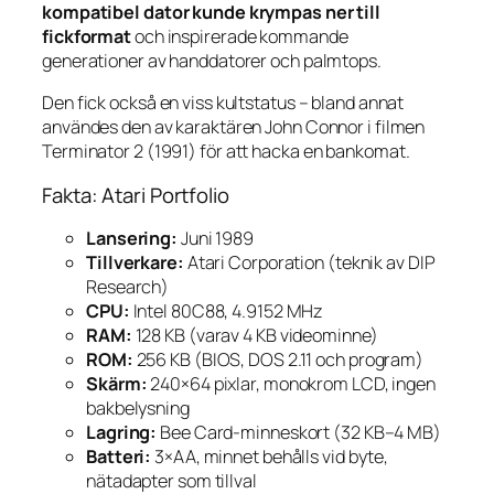
kompatibel dator kunde krympas ner till
fickformat
och inspirerade kommande
generationer av handdatorer och palmtops.
Den fick också en viss kultstatus – bland annat
användes den av karaktären John Connor i filmen
Terminator 2
(1991) för att hacka en bankomat.
Fakta: Atari Portfolio
Lansering:
Juni 1989
Tillverkare:
Atari Corporation (teknik av DIP
Research)
CPU:
Intel 80C88, 4.9152 MHz
RAM:
128 KB (varav 4 KB videominne)
ROM:
256 KB (BIOS, DOS 2.11 och program)
Skärm:
240×64 pixlar, monokrom LCD, ingen
bakbelysning
Lagring:
Bee Card-minneskort (32 KB–4 MB)
Batteri:
3×AA, minnet behålls vid byte,
nätadapter som tillval