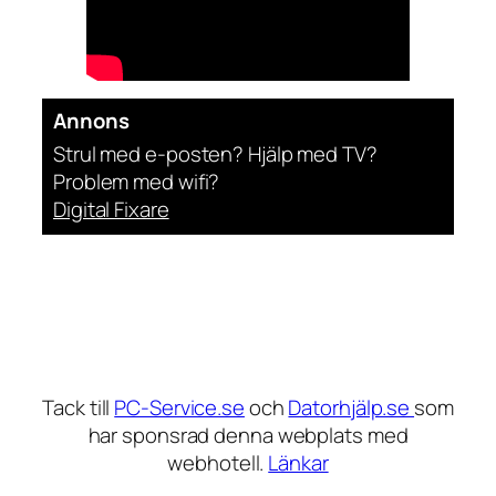
Annons
Strul med e-posten? Hjälp med TV?
Problem med wifi?
Digital Fixare
Tack till
PC-Service.se
och
Datorhjälp.se
som
har sponsrad denna webplats med
webhotell.
Länkar