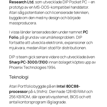
Research Ltd
, som utvecklade DIP Pocket PC – en
prototyp av en MS-DOS-kompatibel handdator.
Atari såg potentialen och licensierade tekniken,
byggde om den med ny design och började
massproducera.
I vissa länder lanserades den under namnet
PC
Folio
, på grund av varumärkesproblem. DIP
fortsatte att utveckla elektronik, expansioner och
mjukvara, medan Atari stod för distributionen.
DIP:s team gick senare vidare och utvecklade även
Sharp PC-3000/3100
innan bolaget köptes upp av
Phoenix Technologies 1994.
Teknologi
Atari Portfolio byggde på en
Intel 80C88-
processor
på 4,9 MHz. Den hade 128 KB RAM och
256 KB ROM, där operativsystemet, BIOS och ett
antal kontorsprogram låg lagrade.