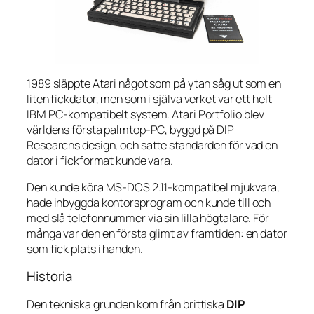
1989 släppte Atari något som på ytan såg ut som en
liten fickdator, men som i själva verket var ett helt
IBM PC-kompatibelt system. Atari Portfolio blev
världens första palmtop-PC, byggd på DIP
Researchs design, och satte standarden för vad en
dator i fickformat kunde vara.
Den kunde köra MS-DOS 2.11-kompatibel mjukvara,
hade inbyggda kontorsprogram och kunde till och
med slå telefonnummer via sin lilla högtalare. För
många var den en första glimt av framtiden: en dator
som fick plats i handen.
Historia
Den tekniska grunden kom från brittiska
DIP