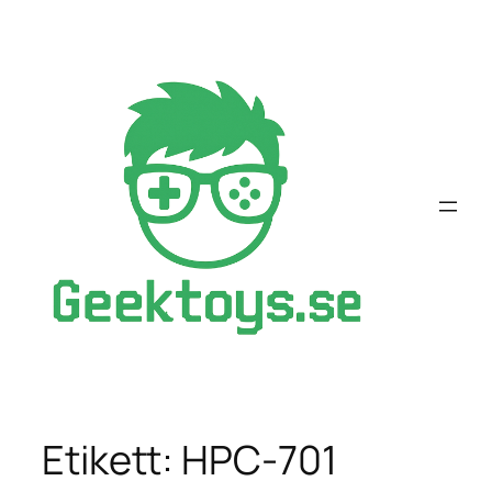
Hoppa
till
innehåll
Etikett:
HPC-701