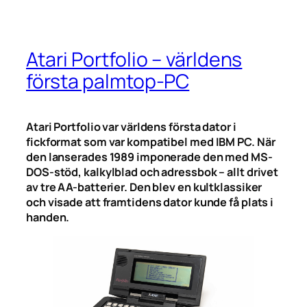
Atari Portfolio – världens
första palmtop-PC
Atari Portfolio var världens första dator i
fickformat som var kompatibel med IBM PC. När
den lanserades 1989 imponerade den med MS-
DOS-stöd, kalkylblad och adressbok – allt drivet
av tre AA-batterier. Den blev en kultklassiker
och visade att framtidens dator kunde få plats i
handen.