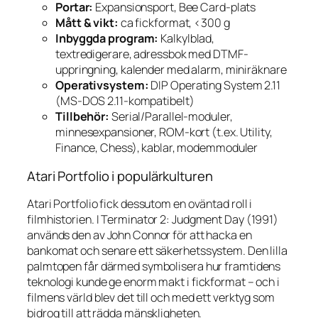
Portar:
Expansionsport, Bee Card-plats
Mått & vikt:
ca fickformat, <300 g
Inbyggda program:
Kalkylblad,
textredigerare, adressbok med DTMF-
uppringning, kalender med alarm, miniräknare
Operativsystem:
DIP Operating System 2.11
(MS-DOS 2.11-kompatibelt)
Tillbehör:
Serial/Parallel-moduler,
minnesexpansioner, ROM-kort (t.ex. Utility,
Finance, Chess), kablar, modemmoduler
Atari Portfolio i populärkulturen
Atari Portfolio fick dessutom en oväntad roll i
filmhistorien. I
Terminator 2: Judgment Day
(1991)
används den av John Connor för att hacka en
bankomat och senare ett säkerhetssystem. Den lilla
palmtopen får därmed symbolisera hur framtidens
teknologi kunde ge enorm makt i fickformat – och i
filmens värld blev det till och med ett verktyg som
bidrog till att rädda mänskligheten.