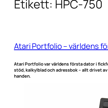
Etikett:
HPC-750
Atari Portfolio – världens 
Atari Portfolio var världens första dator i 
stöd, kalkylblad och adressbok – allt drivet a
handen.