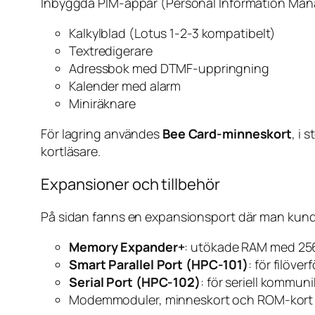
Inbyggda PIM-appar (Personal Information Man
Kalkylblad (Lotus 1-2-3 kompatibelt)
Textredigerare
Adressbok med DTMF-uppringning
Kalender med alarm
Miniräknare
För lagring användes
Bee Card-minneskort
, i 
kortläsare.
Expansioner och tillbehör
På sidan fanns en expansionsport där man kund
Memory Expander+
: utökade RAM med 256 
Smart Parallel Port (HPC-101)
: för filöver
Serial Port (HPC-102)
: för seriell kommuni
Modemmoduler, minneskort och ROM-kort me