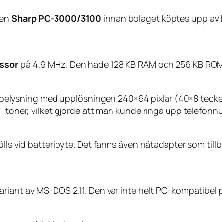
ven
Sharp PC-3000/3100
innan bolaget köptes upp av 
ssor
på 4,9 MHz. Den hade 128 KB RAM och 256 KB ROM, 
ysning med upplösningen 240×64 pixlar (40×8 tecken). 
MF-toner, vilket gjorde att man kunde ringa upp telefon
ölls vid batteribyte. Det fanns även nätadapter som tillb
variant av MS-DOS 2.11. Den var inte helt PC-kompatibel