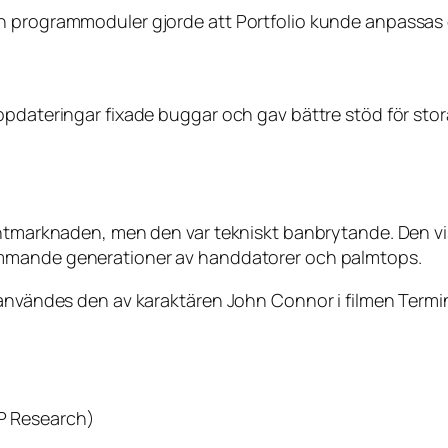
ch programmoduler gjorde att Portfolio kunde anpassas
ppdateringar fixade buggar och gav bättre stöd för sto
mentmarknaden, men den var tekniskt banbrytande. Den v
mmande generationer av handdatorer och palmtops.
t användes den av karaktären John Connor i filmen
Termi
IP Research)