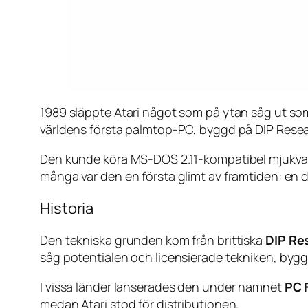
1989 släppte Atari något som på ytan såg ut som e
världens första palmtop-PC, byggd på DIP Resear
Den kunde köra MS-DOS 2.11-kompatibel mjukvara
många var den en första glimt av framtiden: en d
Historia
Den tekniska grunden kom från brittiska
DIP Re
såg potentialen och licensierade tekniken, by
I vissa länder lanserades den under namnet
PC 
medan Atari stod för distributionen.