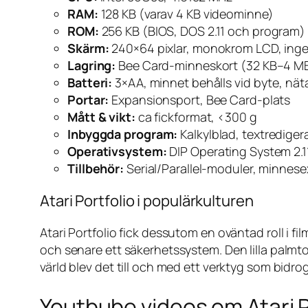
RAM:
128 KB (varav 4 KB videominne)
ROM:
256 KB (BIOS, DOS 2.11 och program)
Skärm:
240×64 pixlar, monokrom LCD, ing
Lagring:
Bee Card-minneskort (32 KB–4 M
Batteri:
3×AA, minnet behålls vid byte, näta
Portar:
Expansionsport, Bee Card-plats
Mått & vikt:
ca fickformat, <300 g
Inbyggda program:
Kalkylblad, textredige
Operativsystem:
DIP Operating System 2.1
Tillbehör:
Serial/Parallel-moduler, minnese
Atari Portfolio i populärkulturen
Atari Portfolio fick dessutom en oväntad roll i fil
och senare ett säkerhetssystem. Den lilla palmt
värld blev det till och med ett verktyg som bidrog
Youtbube videos om Atari P