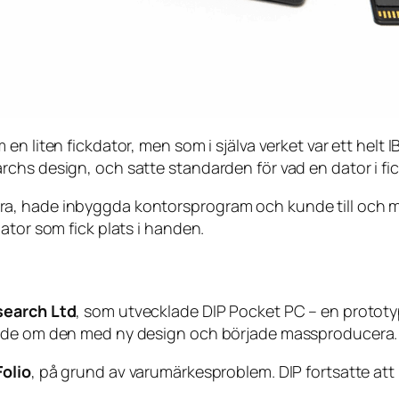
n liten fickdator, men som i själva verket var ett helt 
chs design, och satte standarden för vad en dator i fi
, hade inbyggda kontorsprogram och kunde till och med 
ator som fick plats i handen.
search Ltd
, som utvecklade DIP Pocket PC – en protot
ggde om den med ny design och började massproducera.
Folio
, på grund av varumärkesproblem. DIP fortsatte att