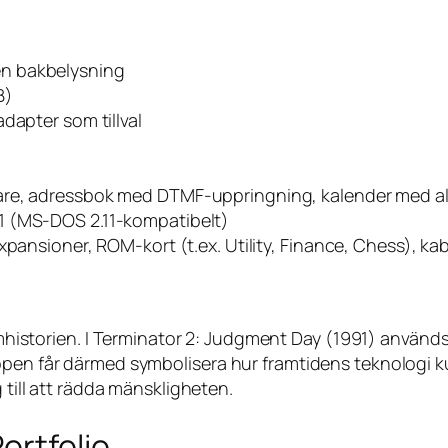
en bakbelysning
B)
dapter som tillval
rare, adressbok med DTMF-uppringning, kalender med al
1 (MS-DOS 2.11-kompatibelt)
xpansioner, ROM-kort (t.ex. Utility, Finance, Chess), 
mhistorien. I
Terminator 2: Judgment Day
(1991) används
open får därmed symbolisera hur framtidens teknologi k
 till att rädda mänskligheten.
ortfolio