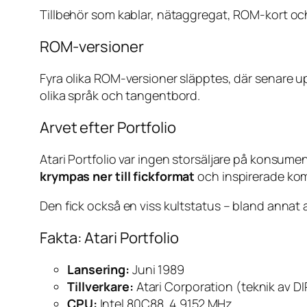
Tillbehör som kablar, nätaggregat, ROM-kort o
ROM-versioner
Fyra olika ROM-versioner släpptes, där senare u
olika språk och tangentbord.
Arvet efter Portfolio
Atari Portfolio var ingen storsäljare på konsu
krympas ner till fickformat
och inspirerade ko
Den fick också en viss kultstatus – bland anna
Fakta: Atari Portfolio
Lansering:
Juni 1989
Tillverkare:
Atari Corporation (teknik av D
CPU:
Intel 80C88, 4.9152 MHz