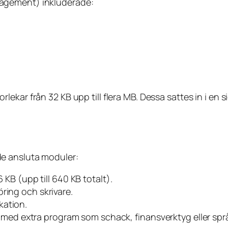
agement) inkluderade:
storlekar från 32 KB upp till flera MB. Dessa sattes in i 
e ansluta moduler:
KB (upp till 640 KB totalt).
föring och skrivare.
kation.
d extra program som schack, finansverktyg eller språ