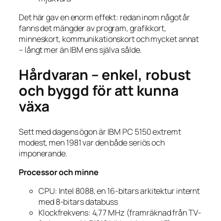
Det här gav en enorm effekt: redan inom något år
fanns det mängder av program, grafikkort,
minneskort, kommunikationskort och mycket annat
– långt mer än IBM ens själva sålde.
Hårdvaran – enkel, robust
och byggd för att kunna
växa
Sett med dagens ögon är IBM PC 5150 extremt
modest, men 1981 var den både seriös och
imponerande.
Processor och minne
CPU: Intel 8088, en 16-bitars arkitektur internt
med 8-bitars databuss
Klockfrekvens: 4,77 MHz (framräknad från TV-