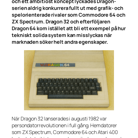
och ett ambitiöst koncept lyckades Dragon-
serien aldrig konkurrera fullt ut med grafik- och
spelorienterade rivaler som Commodore 64 och
ZX Spectrum. Dragon 32 och efterföljaren
Dragon 64 kom istället att bli ett exempel på hur
tekniskt solida system kan misslyckas när
marknaden söker helt andra egenskaper.
När Dragon 32 lanserades i augusti 1982 var
persondatorrevolutionen i full gång. Hemdatorer
som ZX Spectrum, Commodore 64 och Atari 400