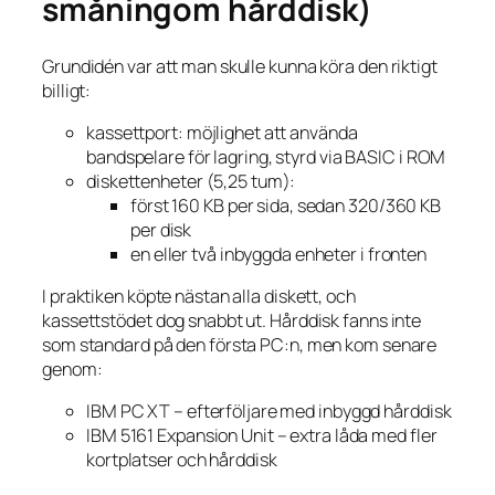
småningom hårddisk)
Grundidén var att man skulle kunna köra den riktigt
billigt:
kassettport: möjlighet att använda
bandspelare för lagring, styrd via BASIC i ROM
diskettenheter (5,25 tum):
först 160 KB per sida, sedan 320/360 KB
per disk
en eller två inbyggda enheter i fronten
I praktiken köpte nästan alla diskett, och
kassettstödet dog snabbt ut. Hårddisk fanns inte
som standard på den första PC:n, men kom senare
genom:
IBM PC XT – efterföljare med inbyggd hårddisk
IBM 5161 Expansion Unit – extra låda med fler
kortplatser och hårddisk