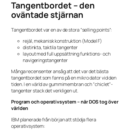
Tangentbordet – den
oväntade stjärnan
Tangentbordet var en av de stora “selling points”:
rejäl, mekanisk konstruktion (Model F)
distinkta, taktila tangenter
layout med full uppsättning funktions- och
navigeringstangenter
Många recensenter ansåg att det var det bästa
tangentbordet som fanns på en mikro­ dator vid den
tiden. I en värld av gummimembran och “chiclet”-
tangenter stack det verkligen ut.
Program och operativsystem – när DOS tog över
världen
IBM planerade från början att stödja flera
operativsystem: