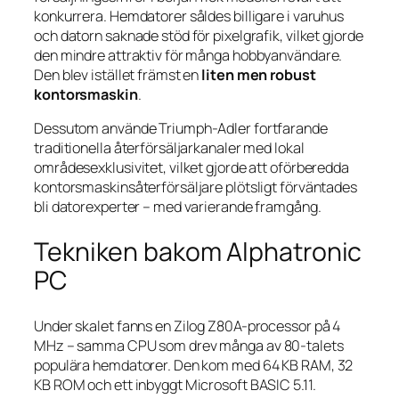
konkurrera. Hemdatorer såldes billigare i varuhus
och datorn saknade stöd för pixelgrafik, vilket gjorde
den mindre attraktiv för många hobbyanvändare.
Den blev istället främst en
liten men robust
kontorsmaskin
.
Dessutom använde Triumph-Adler fortfarande
traditionella återförsäljarkanaler med lokal
områdesexklusivitet, vilket gjorde att oförberedda
kontorsmaskinsåterförsäljare plötsligt förväntades
bli datorexperter – med varierande framgång.
Tekniken bakom Alphatronic
PC
Under skalet fanns en Zilog Z80A-processor på 4
MHz – samma CPU som drev många av 80-talets
populära hemdatorer. Den kom med 64 KB RAM, 32
KB ROM och ett inbyggt Microsoft BASIC 5.11.