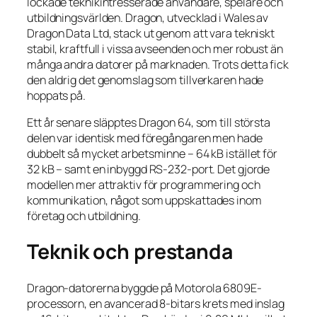
lockade teknikintresserade användare, spelare och
utbildningsvärlden. Dragon, utvecklad i Wales av
Dragon Data Ltd, stack ut genom att vara tekniskt
stabil, kraftfull i vissa avseenden och mer robust än
många andra datorer på marknaden. Trots detta fick
den aldrig det genomslag som tillverkaren hade
hoppats på.
Ett år senare släpptes Dragon 64, som till största
delen var identisk med föregångaren men hade
dubbelt så mycket arbetsminne – 64 kB istället för
32 kB – samt en inbyggd RS-232-port. Det gjorde
modellen mer attraktiv för programmering och
kommunikation, något som uppskattades inom
företag och utbildning.
Teknik och prestanda
Dragon-datorerna byggde på Motorola 6809E-
processorn, en avancerad 8-bitars krets med inslag