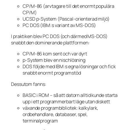
CP/M-86 (arvtagare till det enormt populära
CP/M)
UCSD p-System (Pascal-orienterad miljö)
PC DOS (IBM:s variant av MS-DOS)
I praktiken blev PC DOS (och därmed MS-DOS)
snabbt den dominerande plattformen:
CP/M-86 kom sent och var dyrt
p-System blev en nischlösning
DOS följde med IBM:s egna lösningar och fick
snabbt enormt programstöd
Dessutom fanns:
BASIC i ROM – så att datorn alltid kunde starta
upp i ett programmerbart läge utan diskett
växande programbibliotek: kalkylark,
ordbehandlare, databaser, spel,
terminalprogram