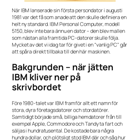
När IBM lanserade sin första persondator i augusti
1981 var det få som anade att den skulle definiera en
helt ny standard. IBM Personal Computer, modell
5150, blev inte bara ännu en dator – den blev mallen
som nästan alla framtida PC-datorer skulle följa.
Mycket av det vi idag tar för givet i en “vanlig PC” går
att spåra direkt tillbaka till den här maskinen.
Bakgrunden – när jätten
IBM kliver ner på
skrivbordet
Före 1980-talet var IBM framför allt ett namn för
stora, dyra företagsdatorer och stordatörer.
Samtidigt började små, billiga hemdatorer från till
exempel Apple, Commodore och Tandy ta fart och
säljas i hundratusental. De kostade bara några
hundra dollar, och plötsligt stod IBM där och såg hur