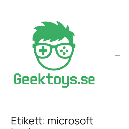
Hoppa
till
innehåll
Etikett:
microsoft