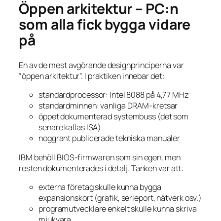
Öppen arkitektur – PC:n
som alla fick bygga vidare
på
En av de mest avgörande designprinciperna var
“öppen arkitektur”. I praktiken innebar det:
standardprocessor: Intel 8088 på 4,77 MHz
standardminnen: vanliga DRAM-kretsar
öppet dokumenterad systembuss (det som
senare kallas ISA)
noggrant publicerade tekniska manualer
IBM behöll BIOS-firmwaren som sin egen, men
resten dokumenterades i detalj. Tanken var att:
externa företag skulle kunna bygga
expansionskort (grafik, serieport, nätverk osv.)
programutvecklare enkelt skulle kunna skriva
mjukvara