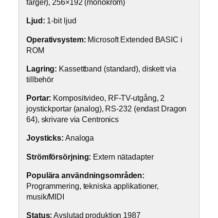
färger), 256×192 (monokrom)
Ljud:
1-bit ljud
Operativsystem:
Microsoft Extended BASIC i
ROM
Lagring:
Kassettband (standard), diskett via
tillbehör
Portar:
Kompositvideo, RF-TV-utgång, 2
joystickportar (analog), RS-232 (endast Dragon
64), skrivare via Centronics
Joysticks:
Analoga
Strömförsörjning:
Extern nätadapter
Populära användningsområden:
Programmering, tekniska applikationer,
musik/MIDI
Status:
Avslutad produktion 1987