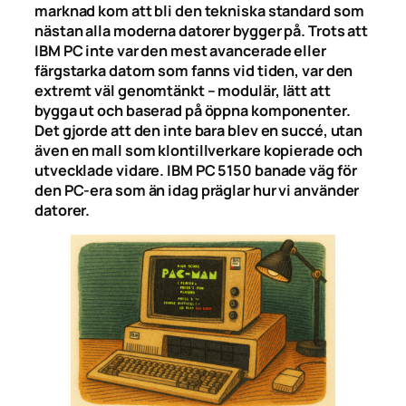
marknad kom att bli den tekniska standard som
nästan alla moderna datorer bygger på. Trots att
IBM PC inte var den mest avancerade eller
färgstarka datorn som fanns vid tiden, var den
extremt väl genomtänkt – modulär, lätt att
bygga ut och baserad på öppna komponenter.
Det gjorde att den inte bara blev en succé, utan
även en mall som klontillverkare kopierade och
utvecklade vidare. IBM PC 5150 banade väg för
den PC-era som än idag präglar hur vi använder
datorer.