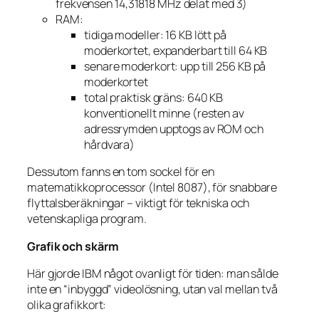
frekvensen 14,31818 MHz delat med 3)
RAM:
tidiga modeller: 16 KB lött på
moderkortet, expanderbart till 64 KB
senare moderkort: upp till 256 KB på
moderkortet
total praktisk gräns: 640 KB
konventionellt minne (resten av
adressrymden upptogs av ROM och
hårdvara)
Dessutom fanns en tom sockel för en
matematikkop­rocessor (Intel 8087), för snabbare
flyttalsberäkningar – viktigt för tekniska och
vetenskapliga program.
Grafik och skärm
Här gjorde IBM något ovanligt för tiden: man sålde
inte en “inbyggd” videolösning, utan val mellan två
olika grafikkort: