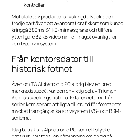
kontroller
Mot slutet av produktens livslängd utvecklade en
tredje part även ett avancerat grafikkort som kunde
kringgå Z80:ns 64 KB-minnesgräns och tillföra
ytterligare 32 KB videominne – något ovanligt för
den typen av system.
Från kontorsdator till
historisk fotnot
Även om TA Alphatronic PC aldrig blev en bred
marknadssuccé, var den en viktig del av Triumph-
Adlers utvecklingshistoria. Erfarenheterna från
serien kom senare att ligga till grund för företagets
mycket framgångsrika skrivsystem i VS- och BSM-
serierna.
Idag betraktas Alphatronic PC som ett stycke
datakulturhistoria: en påminnelse om en tid då