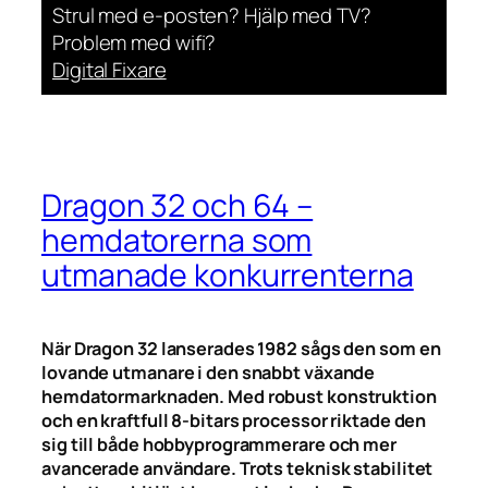
Strul med e-posten? Hjälp med TV?
Problem med wifi?
Digital Fixare
Dragon 32 och 64 –
hemdatorerna som
utmanade konkurrenterna
När Dragon 32 lanserades 1982 sågs den som en
lovande utmanare i den snabbt växande
hemdatormarknaden. Med robust konstruktion
och en kraftfull 8-bitars processor riktade den
sig till både hobbyprogrammerare och mer
avancerade användare. Trots teknisk stabilitet