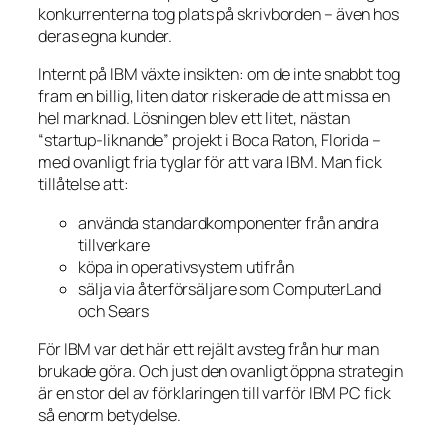
konkurrenterna tog plats på skrivborden – även hos
deras egna kunder.
Internt på IBM växte insikten: om de inte snabbt tog
fram en billig, liten dator riskerade de att missa en
hel marknad. Lösningen blev ett litet, nästan
“startup-liknande” projekt i Boca Raton, Florida –
med ovanligt fria tyglar för att vara IBM. Man fick
tillåtelse att:
använda standardkomponenter från andra
tillverkare
köpa in operativsystem utifrån
sälja via återförsäljare som ComputerLand
och Sears
För IBM var det här ett rejält avsteg från hur man
brukade göra. Och just den ovanligt öppna strategin
är en stor del av förklaringen till varför IBM PC fick
så enorm betydelse.