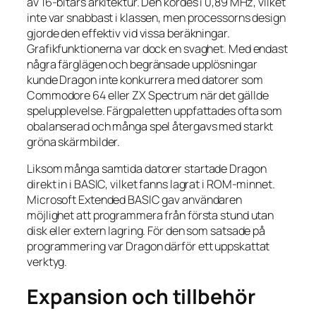
av 16-bitars arkitektur. Den kördes i 0,89 MHz, vilket
inte var snabbast i klassen, men processorns design
gjorde den effektiv vid vissa beräkningar.
Grafikfunktionerna var dock en svaghet. Med endast
några färglägen och begränsade upplösningar
kunde Dragon inte konkurrera med datorer som
Commodore 64 eller ZX Spectrum när det gällde
spelupplevelse. Färgpaletten uppfattades ofta som
obalanserad och många spel återgavs med starkt
gröna skärmbilder.
Liksom många samtida datorer startade Dragon
direkt in i BASIC, vilket fanns lagrat i ROM-minnet.
Microsoft Extended BASIC gav användaren
möjlighet att programmera från första stund utan
disk eller extern lagring. För den som satsade på
programmering var Dragon därför ett uppskattat
verktyg.
Expansion och tillbehör