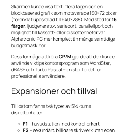
Skärmen kunde visa text i flera lägen och en
blockbaserad grafik som motsvarade 160×72 pixlar
(förenklat uppskalad till 640×288). Med stöd för
16
färger
, ljudgenerator, serieport, parallellport och
möjlighet till kassett- eller diskettenheter var
Alphatronic PC mer komplett än många samtidiga
budgetmaskiner.
Dess förmåga att köra
CP/M
gjorde att den kunde
använda viktiga kontorsprogram som
WordStar
,
dBASE
och
Turbo Pascal
– en stor fördel för
professionella användare.
Expansioner och tillval
Till datorn fanns två typer av 5¼-tums
diskettenheter:
F1
– huvudstation med kontrollerkort
F2
– sekundärt, billigare skrivverk utan egen