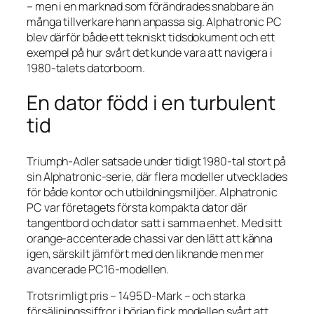
– men i en marknad som förändrades snabbare än
många tillverkare hann anpassa sig. Alphatronic PC
blev därför både ett tekniskt tidsdokument och ett
exempel på hur svårt det kunde vara att navigera i
1980-talets datorboom.
En dator född i en turbulent
tid
Triumph-Adler satsade under tidigt 1980-tal stort på
sin Alphatronic-serie, där flera modeller utvecklades
för både kontor och utbildningsmiljöer. Alphatronic
PC var företagets första kompakta dator där
tangentbord och dator satt i samma enhet
. Med sitt
orange-accenterade chassi var den lätt att känna
igen, särskilt jämfört med den liknande men mer
avancerade PC16-modellen.
Trots rimligt pris – 1495 D-Mark – och starka
försäljningssiffror i början fick modellen svårt att