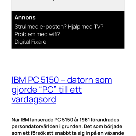
Annons
Strul med e-posten? Hjälp med TV?
Problem med wifi?
Digital Fixare
IBM PC 5150 – datorn som
gjorde “PC” till ett
vardagsord
När IBM lanserade PC 5150 år 1981 förändrades
persondatorvärlden i grunden. Det som började
som ett försök att snabbt ta sig in på en växande