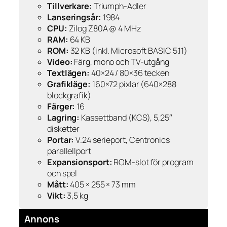
Tillverkare:
Triumph-Adler
Lanseringsår:
1984
CPU:
Zilog Z80A @ 4 MHz
RAM:
64 KB
ROM:
32 KB (inkl. Microsoft BASIC 5.11)
Video:
Färg, mono och TV-utgång
Textlägen:
40×24 / 80×36 tecken
Grafikläge:
160×72 pixlar (640×288
blockgrafik)
Färger:
16
Lagring:
Kassettband (KCS), 5,25″
disketter
Portar:
V.24 serieport, Centronics
parallellport
Expansionsport:
ROM-slot för program
och spel
Mått:
405 × 255 × 73 mm
Vikt:
3,5 kg
Annons