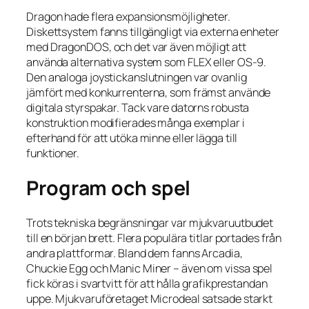
Dragon hade flera expansionsmöjligheter.
Diskettsystem fanns tillgängligt via externa enheter
med DragonDOS, och det var även möjligt att
använda alternativa system som FLEX eller OS-9.
Den analoga joystickanslutningen var ovanlig
jämfört med konkurrenterna, som främst använde
digitala styrspakar. Tack vare datorns robusta
konstruktion modifierades många exemplar i
efterhand för att utöka minne eller lägga till
funktioner.
Program och spel
Trots tekniska begränsningar var mjukvaruutbudet
till en början brett. Flera populära titlar portades från
andra plattformar. Bland dem fanns Arcadia,
Chuckie Egg och Manic Miner – även om vissa spel
fick köras i svartvitt för att hålla grafikprestandan
uppe. Mjukvaruföretaget Microdeal satsade starkt