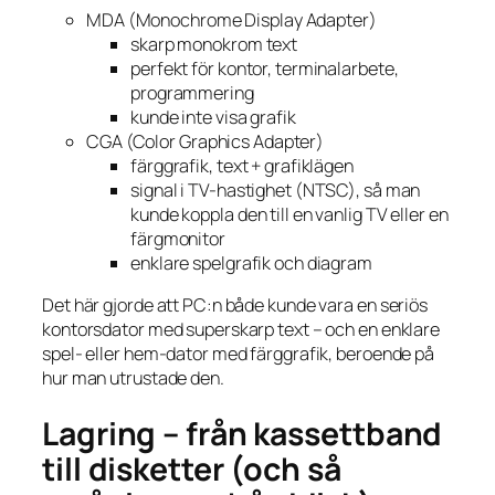
MDA (Monochrome Display Adapter)
skarp monokrom text
perfekt för kontor, terminalarbete,
programmering
kunde inte visa grafik
CGA (Color Graphics Adapter)
färggrafik, text + grafiklägen
signal i TV-hastighet (NTSC), så man
kunde koppla den till en vanlig TV eller en
färgmonitor
enklare spelgrafik och diagram
Det här gjorde att PC:n både kunde vara en seriös
kontorsdator med superskarp text – och en enklare
spel- eller hem-dator med färggrafik, beroende på
hur man utrustade den.
Lagring – från kassettband
till disketter (och så