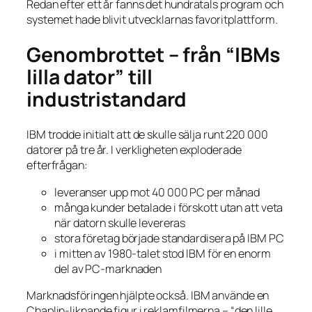
Redan efter ett år fanns det hundratals program och
systemet hade blivit utvecklarnas favoritplattform.
Genombrottet – från “IBMs
lilla dator” till
industristandard
IBM trodde initialt att de skulle sälja runt 220 000
datorer på tre år. I verkligheten exploderade
efterfrågan:
leveranser upp mot 40 000 PC per månad
många kunder betalade i förskott utan att veta
när datorn skulle levereras
stora företag började standardisera på IBM PC
i mitten av 1980-talet stod IBM för en enorm
del av PC-marknaden
Marknadsföringen hjälpte också. IBM använde en
Chaplin-liknande figur i reklamfilmerna – “den lille