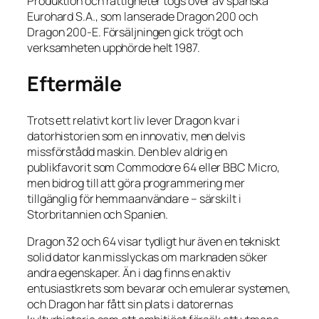
Produktion och rättigheter togs över av spanska
Eurohard S.A., som lanserade Dragon 200 och
Dragon 200-E. Försäljningen gick trögt och
verksamheten upphörde helt 1987.
Eftermäle
Trots ett relativt kort liv lever Dragon kvar i
datorhistorien som en innovativ, men delvis
missförstådd maskin. Den blev aldrig en
publikfavorit som Commodore 64 eller BBC Micro,
men bidrog till att göra programmering mer
tillgänglig för hemmaanvändare – särskilt i
Storbritannien och Spanien.
Dragon 32 och 64 visar tydligt hur även en tekniskt
solid dator kan misslyckas om marknaden söker
andra egenskaper. Än i dag finns en aktiv
entusiastkrets som bevarar och emulerar systemen,
och Dragon har fått sin plats i datorernas