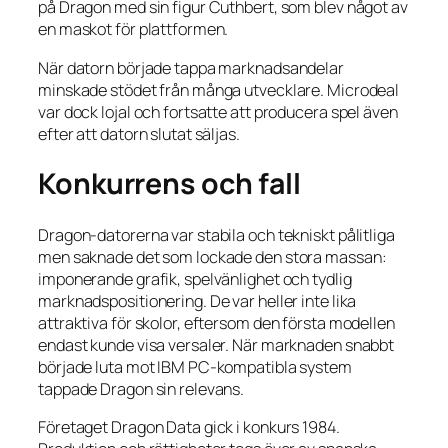
på Dragon med sin figur Cuthbert, som blev något av
en maskot för plattformen.
När datorn började tappa marknadsandelar
minskade stödet från många utvecklare. Microdeal
var dock lojal och fortsatte att producera spel även
efter att datorn slutat säljas.
Konkurrens och fall
Dragon-datorerna var stabila och tekniskt pålitliga
men saknade det som lockade den stora massan:
imponerande grafik, spelvänlighet och tydlig
marknadspositionering. De var heller inte lika
attraktiva för skolor, eftersom den första modellen
endast kunde visa versaler. När marknaden snabbt
började luta mot IBM PC-kompatibla system
tappade Dragon sin relevans.
Företaget Dragon Data gick i konkurs 1984.