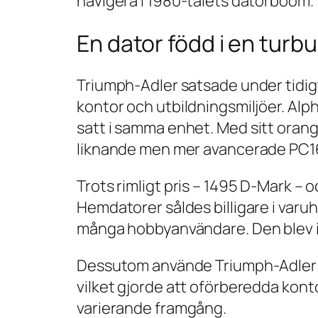
navigera i 1980-talets datorboom.
En dator född i en turbu
Triumph-Adler satsade under tidigt
kontor och utbildningsmiljöer. Alp
satt i samma enhet
. Med sitt oran
liknande men mer avancerade PC1
Trots rimligt pris – 1495 D-Mark – o
Hemdatorer såldes billigare i varuh
många hobbyanvändare. Den blev i
Dessutom använde Triumph-Adler fo
vilket gjorde att oförberedda kont
varierande framgång.