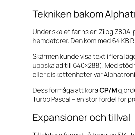
Tekniken bakom Alphat
Under skalet fanns en Zilog Z80A
hemdatorer. Den kom med 64 KB RAM
Skärmen kunde visa text i flera lä
uppskalad till 640×288). Med stöd 
eller diskettenheter var Alphatro
Dess förmåga att köra
CP/M
gjord
Turbo Pascal
– en stor fördel för p
Expansioner och tillval