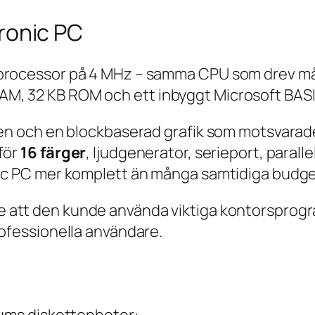
ronic PC
-processor på 4 MHz – samma CPU som drev må
, 32 KB ROM och ett inbyggt Microsoft BASIC
gen och en blockbaserad grafik som motsvarade
för
16 färger
, ljudgenerator, serieport, paralle
nic PC mer komplett än många samtidiga budg
e att den kunde använda viktiga kontorspro
rofessionella användare.