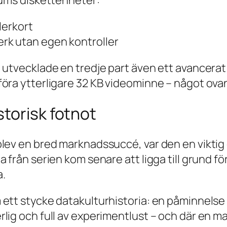
tums diskettenheter:
lerkort
verk utan egen kontroller
 utvecklade en tredje part även ett avancerat
öra ytterligare 32 KB videominne – något ovan
storisk fotnot
blev en bred marknadssuccé, var den en viktig
a från serien kom senare att ligga till grund 
a.
ett stycke datakulturhistoria: en påminnelse 
rlig och full av experimentlust – och där en 