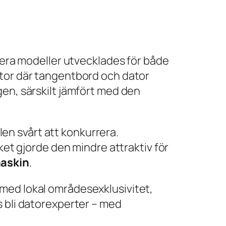
flera modeller utvecklades för både
tor där
tangentbord och dator
gen, särskilt jämfört med den
llen svårt att konkurrera.
ket gjorde den mindre attraktiv för
maskin
.
 med lokal områdesexklusivitet,
s bli datorexperter – med