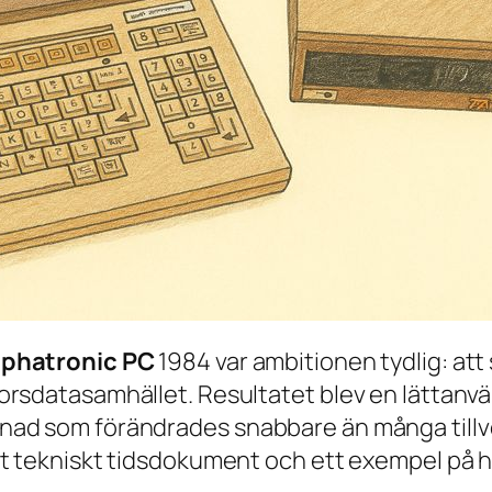
lphatronic PC
1984 var ambitionen tydlig: at
rsdatasamhället. Resultatet blev en lättanvän
nad som förändrades snabbare än många tillv
t tekniskt tidsdokument och ett exempel på hu