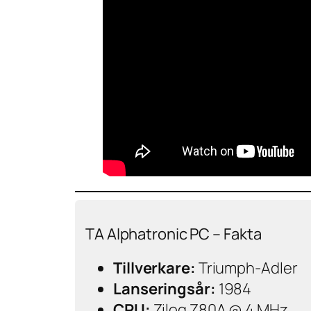
TA Alphatronic PC – Fakta
Tillverkare:
Triumph-Adler
Lanseringsår:
1984
CPU:
Zilog Z80A @ 4 MHz