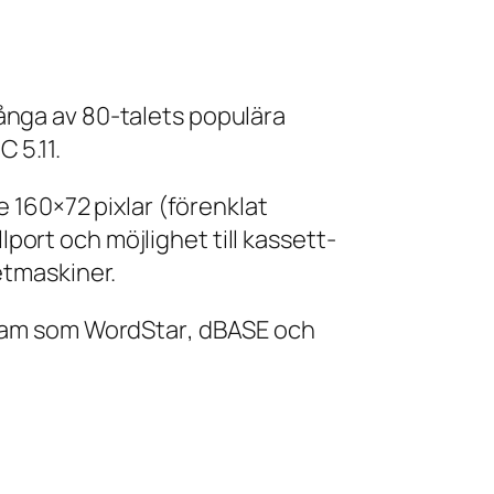
nga av 80-talets populära
 5.11.
 160×72 pixlar (förenklat
llport och möjlighet till kassett-
etmaskiner.
gram som
WordStar
,
dBASE
och