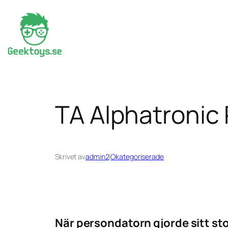
Hoppa
till
innehåll
TA Alphatronic
Skrivet av
admin2
i
Okategoriserade
När persondatorn gjorde sitt sto