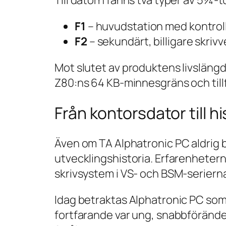
Till datorn fanns två typer av 5¼-
F1
– huvudstation med kontrol
F2
– sekundärt, billigare skriv
Mot slutet av produktens livslängd
Z80:ns 64 KB-minnesgräns och tillf
Från kontorsdator till hi
Även om TA Alphatronic PC aldrig 
utvecklingshistoria. Erfarenhetern
skrivsystem i VS- och BSM-seriern
Idag betraktas Alphatronic PC som 
fortfarande var ung, snabbförände