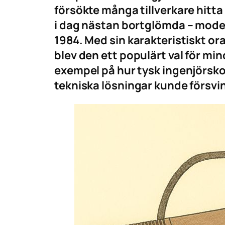
försökte många tillverkare hitt
i dag nästan bortglömda – model
1984. Med sin karakteristiskt o
blev den ett populärt val för mi
exempel på hur tysk ingenjörsk
tekniska lösningar kunde försvi