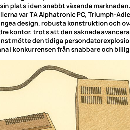
a sin plats i den snabbt växande marknaden.
lerna var TA Alphatronic PC, Triumph-Adle
rangea design, robusta konstruktion och ov
ndre kontor, trots att den saknade avancera
onst mötte den tidiga persondatorexplosio
nna i konkurrensen från snabbare och billi