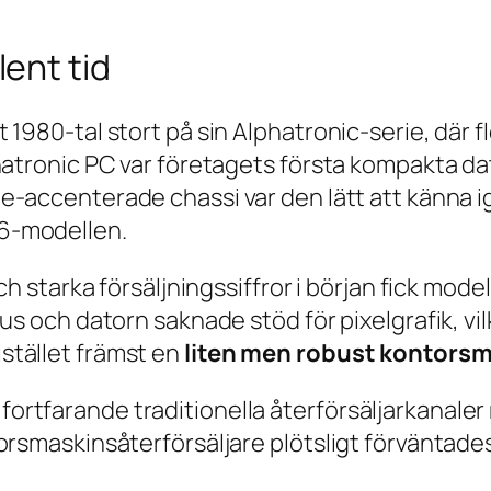
lent tid
 1980-tal stort på sin Alphatronic-serie, där 
hatronic PC var företagets första kompakta da
ge-accenterade chassi var den lätt att känna i
6-modellen.
ch starka försäljningssiffror i början fick mode
us och datorn saknade stöd för pixelgrafik, vil
stället främst en
liten men robust kontors
rtfarande traditionella återförsäljarkanaler
orsmaskinsåterförsäljare plötsligt förväntade