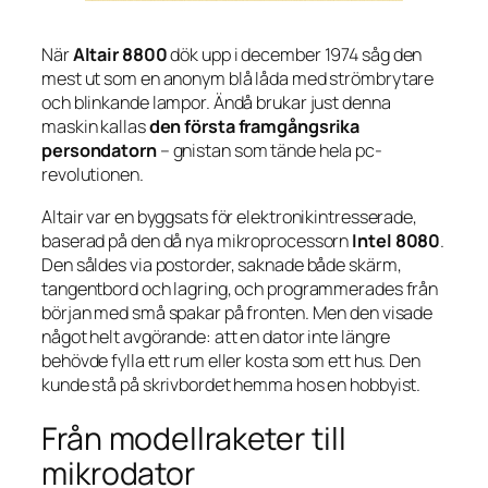
När
Altair 8800
dök upp i december 1974 såg den
mest ut som en anonym blå låda med strömbrytare
och blinkande lampor. Ändå brukar just denna
maskin kallas
den första framgångsrika
persondatorn
– gnistan som tände hela pc-
revolutionen.
Altair var en byggsats för elektronikintresserade,
baserad på den då nya mikroprocessorn
Intel 8080
.
Den såldes via postorder, saknade både skärm,
tangentbord och lagring, och programmerades från
början med små spakar på fronten. Men den visade
något helt avgörande: att en dator inte längre
behövde fylla ett rum eller kosta som ett hus. Den
kunde stå på skrivbordet hemma hos en hobbyist.
Från modellraketer till
mikrodator