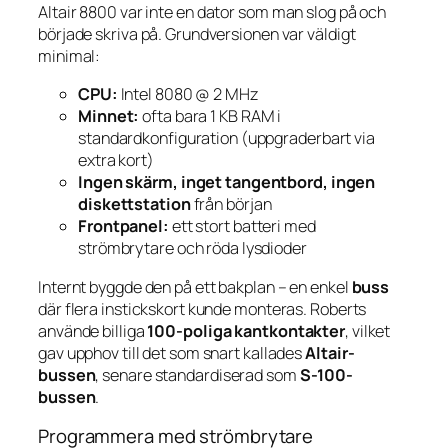
Altair 8800 var
inte
en dator som man slog på och
började skriva på. Grundversionen var väldigt
minimal:
CPU:
Intel 8080 @ 2 MHz
Minnet:
ofta bara 1 KB RAM i
standardkonfiguration (uppgraderbart via
extra kort)
Ingen skärm, inget tangentbord, ingen
diskettstation
från början
Frontpanel:
ett stort batteri med
strömbrytare och röda lysdioder
Internt byggde den på ett bakplan – en enkel
buss
där flera instickskort kunde monteras. Roberts
använde billiga
100-poliga kantkontakter
, vilket
gav upphov till det som snart kallades
Altair-
bussen
, senare standardiserad som
S-100-
bussen
.
Programmera med strömbrytare