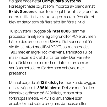
tidigare hade hetat
Compudata Systems
.
Företaget hade börjat som importör av bland annat
Exidy Sorcerer
, men tog steget från att sälja andras
datorer till att utveckla en egen maskin. Resultatet
blev en dator som på flera sätt låg före sin tid.
Tulip System I byggde på
Intel 8086
, samma
processorfamilj som låg till grund för PC-eran, men
här kördes processorn i
8 MHz
. Det var snabbt för
sin tid. Jämfört med IBM PC XT, som lanserades
1983 med en lägre klockfrekvens, framstod Tulips
maskin som ett kraftfullt alternativ. Den var inte
bara tänkt som en enkel hemdator, utan som en
seriös arbetsdator för den som behövde mer
prestanda.
Minnet började på
128 kilobyte
, men kunde byggas
ut hela vägen till
896 kilobyte
. Det var mer än den
klassiska gränsen på 640 kilobyte som ofta
förknippas med IBM PC. För användare som
arbetade med större program, databaser eller