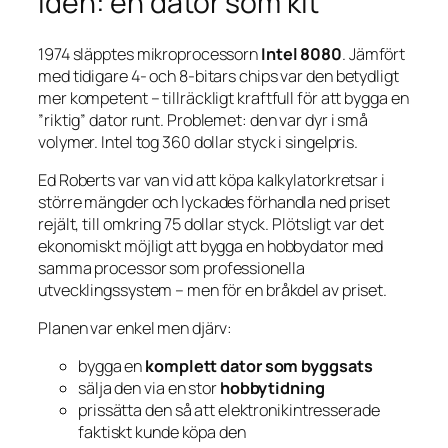
Idén: en dator som kit
1974 släpptes mikroprocessorn
Intel 8080
. Jämfört
med tidigare 4- och 8-bitars chips var den betydligt
mer kompetent – tillräckligt kraftfull för att bygga en
”riktig” dator runt. Problemet: den var dyr i små
volymer. Intel tog 360 dollar styck i singelpris.
Ed Roberts var van vid att köpa kalkylatorkretsar i
större mängder och lyckades förhandla ned priset
rejält, till omkring 75 dollar styck. Plötsligt var det
ekonomiskt möjligt att bygga en hobbydator med
samma processor som professionella
utvecklingssystem – men för en bråkdel av priset.
Planen var enkel men djärv:
bygga en
komplett dator som byggsats
sälja den via en stor
hobbytidning
prissätta den så att elektronikintresserade
faktiskt kunde köpa den