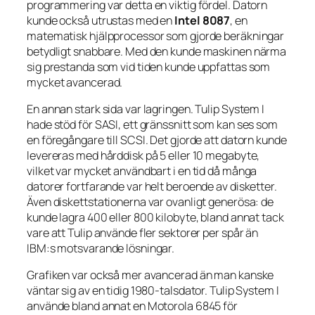
programmering var detta en viktig fördel. Datorn
kunde också utrustas med en
Intel 8087
, en
matematisk hjälpprocessor som gjorde beräkningar
betydligt snabbare. Med den kunde maskinen närma
sig prestanda som vid tiden kunde uppfattas som
mycket avancerad.
En annan stark sida var lagringen. Tulip System I
hade stöd för SASI, ett gränssnitt som kan ses som
en föregångare till SCSI. Det gjorde att datorn kunde
levereras med hårddisk på 5 eller 10 megabyte,
vilket var mycket användbart i en tid då många
datorer fortfarande var helt beroende av disketter.
Även diskettstationerna var ovanligt generösa: de
kunde lagra 400 eller 800 kilobyte, bland annat tack
vare att Tulip använde fler sektorer per spår än
IBM:s motsvarande lösningar.
Grafiken var också mer avancerad än man kanske
väntar sig av en tidig 1980-talsdator. Tulip System I
använde bland annat en Motorola 6845 för