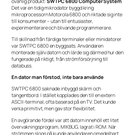
ovanlig produkt:
SWTPC 6800 Computer System
.
Det var en tidig mikrodator byggd kring
mikroprocessorn Motorola 6800 och riktade sig inte
till konsumenter – utan till entusiaster,
experimenterare och blivande programmerare.
Till skillnad från färdiga terminaler eller minidatorer
var SWTPC 6800 en byggsats. Användaren
monterade själv datorn och lärde sig därmed hur den
fungerade på riktigt, från strömförsörjning till
databuss.
En dator man förstod, inte bara använde
SWTPC 6800 saknade inbyggd skärm och
tangentbord. I stället kopplades den till en extern
ASCII-terminal, ofta baserad på en TV. Det kunde
verka primitivt, men gav stor flexibilitet.
En avgörande fördel var att datorn innehöll ett litet
övervakningsprogram, MIKBUG, lagrat i ROM. När
strömmen slogs på kunde användaren omedelbart