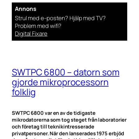
Annons
Strul med e-posten? Hjälp med TV?
Problem med wifi?
Digital Fixare
SWTPC 6800 – datorn som
gjorde mikroprocessorn
folklig
SWTPC 6800 var en av de tidigaste
mikrodatorerna som tog steget från laboratorier
och företag till teknikintresserade
privatpersoner. När den lanserades 1975 erbjöd