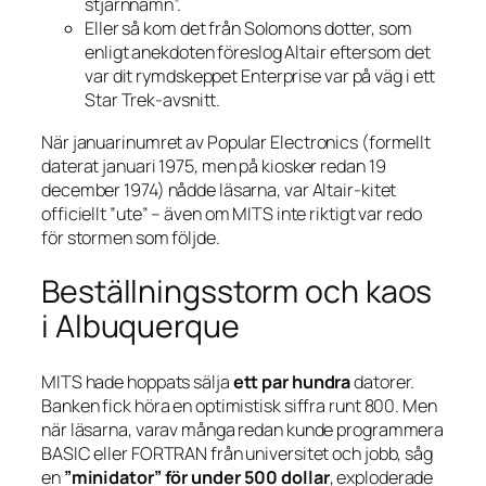
stjärnnamn”.
Eller så kom det från Solomons dotter, som
enligt anekdoten föreslog Altair eftersom det
var dit rymdskeppet
Enterprise
var på väg i ett
Star Trek
-avsnitt.
När januarinumret av
Popular Electronics
(formellt
daterat januari 1975, men på kiosker redan 19
december 1974) nådde läsarna, var Altair-kitet
officiellt ”ute” – även om MITS inte riktigt var redo
för stormen som följde.
Beställningsstorm och kaos
i Albuquerque
MITS hade hoppats sälja
ett par hundra
datorer.
Banken fick höra en optimistisk siffra runt 800. Men
när läsarna, varav många redan kunde programmera
BASIC eller FORTRAN från universitet och jobb, såg
en
”minidator” för under 500 dollar
, exploderade