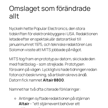
Omslaget som förändrade
allt
Nyckeln hette Popular Electronics, den stora
tidskriften för elektronikbyggare i USA. Redaktionen
letade efter en spektakulär datorartikel till
januarinumret 1975, och tekniske redaktören Les
Solomon visste att MITS jobbade på något.
MITS tog fram en prototyp av datorn, skickade den
med fraktbolag – som strejkade. Prototypen
försvann på vägen. Lyckligtvis hade tidningen redan
foton och beskrivning, så artikeln skrevs ändå.
Datorn fick namnet
Altair 8800
.
Namnet har två ofta citerade förklaringar:
Antingen syftade redaktionen på stjärnan
Altair
– ”ett stjärnevent behöver ett