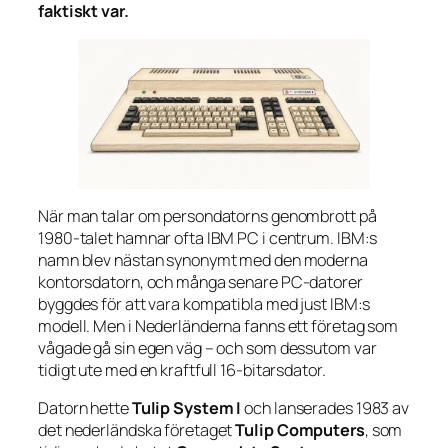
faktiskt var.
När man talar om persondatorns genombrott på
1980-talet hamnar ofta IBM PC i centrum. IBM:s
namn blev nästan synonymt med den moderna
kontorsdatorn, och många senare PC-datorer
byggdes för att vara kompatibla med just IBM:s
modell. Men i Nederländerna fanns ett företag som
vågade gå sin egen väg – och som dessutom var
tidigt ute med en kraftfull 16-bitarsdator.
Datorn hette
Tulip System I
och lanserades 1983 av
det nederländska företaget
Tulip Computers
, som