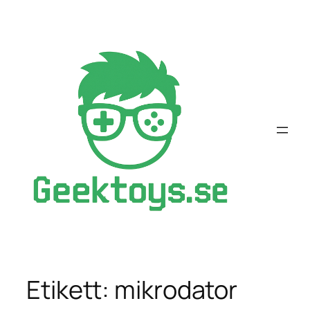
Hoppa
till
innehåll
Etikett:
mikrodator