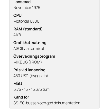
Lanserad
November 1975
CPU
Motorola 6800
RAM (standard)
4 KB
Grafik/utmatning
ASCII via terminal
Övervakningsprogram
MIKBUG (i ROM)
Pris vid lansering
450 USD (byggsats)
Mått
6,75 × 15 × 15,375 tum
Känd för
SS-50-bussen och god dokumentation