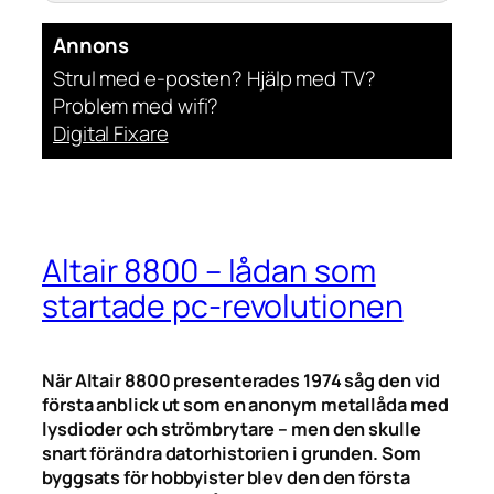
Annons
Strul med e-posten? Hjälp med TV?
Problem med wifi?
Digital Fixare
Altair 8800 – lådan som
startade pc-revolutionen
När Altair 8800 presenterades 1974 såg den vid
första anblick ut som en anonym metallåda med
lysdioder och strömbrytare – men den skulle
snart förändra datorhistorien i grunden. Som
byggsats för hobbyister blev den den första