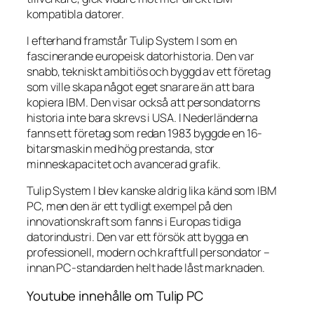
kompatibla datorer.
I efterhand framstår Tulip System I som en
fascinerande europeisk datorhistoria. Den var
snabb, tekniskt ambitiös och byggd av ett företag
som ville skapa något eget snarare än att bara
kopiera IBM. Den visar också att persondatorns
historia inte bara skrevs i USA. I Nederländerna
fanns ett företag som redan 1983 byggde en 16-
bitarsmaskin med hög prestanda, stor
minneskapacitet och avancerad grafik.
Tulip System I blev kanske aldrig lika känd som IBM
PC, men den är ett tydligt exempel på den
innovationskraft som fanns i Europas tidiga
datorindustri. Den var ett försök att bygga en
professionell, modern och kraftfull persondator –
innan PC-standarden helt hade låst marknaden.
Youtube innehålle om Tulip PC