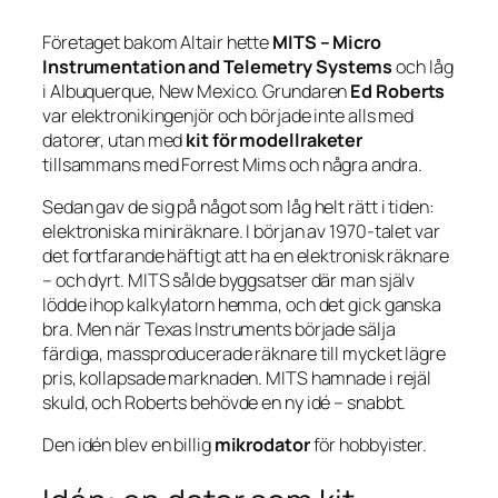
Företaget bakom Altair hette
MITS – Micro
Instrumentation and Telemetry Systems
och låg
i Albuquerque, New Mexico. Grundaren
Ed Roberts
var elektronikingenjör och började inte alls med
datorer, utan med
kit för modellraketer
tillsammans med Forrest Mims och några andra.
Sedan gav de sig på något som låg helt rätt i tiden:
elektroniska miniräknare. I början av 1970-talet var
det fortfarande häftigt att ha en elektronisk räknare
– och dyrt. MITS sålde byggsatser där man själv
lödde ihop kalkylatorn hemma, och det gick ganska
bra. Men när Texas Instruments började sälja
färdiga, massproducerade räknare till mycket lägre
pris, kollapsade marknaden. MITS hamnade i rejäl
skuld, och Roberts behövde en ny idé – snabbt.
Den idén blev en billig
mikrodator
för hobbyister.