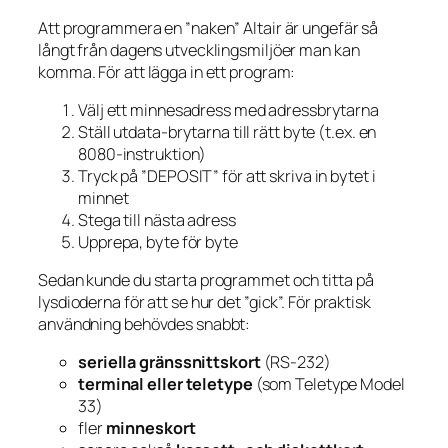
Att programmera en ”naken” Altair är ungefär så
långt från dagens utvecklingsmiljöer man kan
komma. För att lägga in ett program:
Välj ett minnesadress med adressbrytarna
Ställ utdata-brytarna till rätt byte (t.ex. en
8080-instruktion)
Tryck på ”DEPOSIT” för att skriva in bytet i
minnet
Stega till nästa adress
Upprepa, byte för byte
Sedan kunde du starta programmet och titta på
lysdioderna för att se hur det ”gick”. För praktisk
användning behövdes snabbt:
seriella gränssnittskort
(RS-232)
terminal eller teletype
(som Teletype Model
33)
fler
minneskort