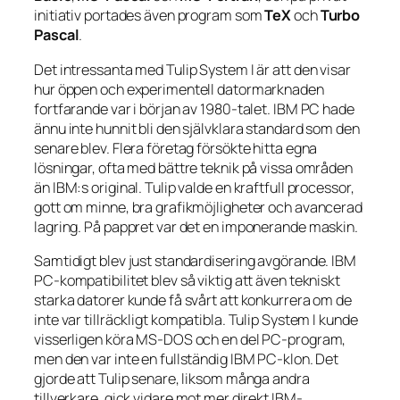
initiativ portades även program som
TeX
och
Turbo
Pascal
.
Det intressanta med Tulip System I är att den visar
hur öppen och experimentell datormarknaden
fortfarande var i början av 1980-talet. IBM PC hade
ännu inte hunnit bli den självklara standard som den
senare blev. Flera företag försökte hitta egna
lösningar, ofta med bättre teknik på vissa områden
än IBM:s original. Tulip valde en kraftfull processor,
gott om minne, bra grafikmöjligheter och avancerad
lagring. På pappret var det en imponerande maskin.
Samtidigt blev just standardisering avgörande. IBM
PC-kompatibilitet blev så viktig att även tekniskt
starka datorer kunde få svårt att konkurrera om de
inte var tillräckligt kompatibla. Tulip System I kunde
visserligen köra MS-DOS och en del PC-program,
men den var inte en fullständig IBM PC-klon. Det
gjorde att Tulip senare, liksom många andra
tillverkare, gick vidare mot mer direkt IBM-