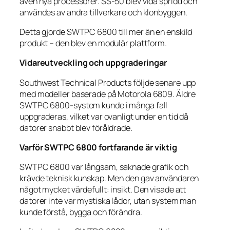
även nya processorer. SS-50 blev vida spridd och
användes av andra tillverkare och klonbyggen.
Detta gjorde SWTPC 6800 till mer än en enskild
produkt – den blev en modulär plattform.
Vidareutveckling och uppgraderingar
Southwest Technical Products följde senare upp
med modeller baserade på Motorola 6809. Äldre
SWTPC 6800-system kunde i många fall
uppgraderas, vilket var ovanligt under en tid då
datorer snabbt blev föråldrade.
Varför SWTPC 6800 fortfarande är viktig
SWTPC 6800 var långsam, saknade grafik och
krävde teknisk kunskap. Men den gav användaren
något mycket värdefullt: insikt. Den visade att
datorer inte var mystiska lådor, utan system man
kunde förstå, bygga och förändra.