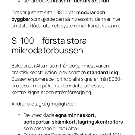
senare också
kassett- och diskettkort
Det var just att Altair 8800 var
modulär och
byggbar
som gjorde den så intressant: den var inte
en sluten låda, utan ett system man kunde växa in i.
S-100 – första stora
mikrodatorbussen
Bakplanet i Altair, som från början mest var en
praktisk konstruktion, blev snart en
standard i sig
.
Bussen exponerade i princip alla signaler från 8080-
processorn ut på kontakten: data, adresser,
kontrollsignaler och strömförsörjning.
Andra företag såg möjligheten:
De utvecklade
egna minneskort,
serieportar, skärmkort, lagringskontrollers
som passade direkt i Altair.