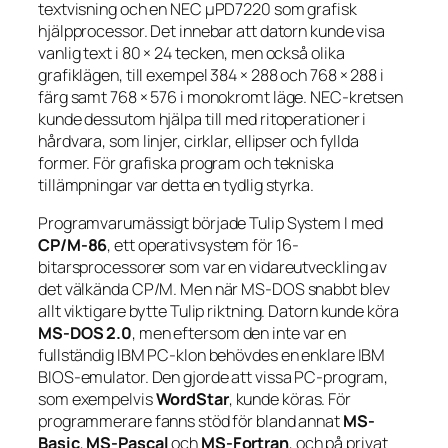
textvisning och en NEC μPD7220 som grafisk
hjälpprocessor. Det innebar att datorn kunde visa
vanlig text i 80 × 24 tecken, men också olika
grafiklägen, till exempel 384 × 288 och 768 × 288 i
färg samt 768 × 576 i monokromt läge. NEC-kretsen
kunde dessutom hjälpa till med ritoperationer i
hårdvara, som linjer, cirklar, ellipser och fyllda
former. För grafiska program och tekniska
tillämpningar var detta en tydlig styrka.
Programvarumässigt började Tulip System I med
CP/M-86
, ett operativsystem för 16-
bitarsprocessorer som var en vidareutveckling av
det välkända CP/M. Men när MS-DOS snabbt blev
allt viktigare bytte Tulip riktning. Datorn kunde köra
MS-DOS 2.0
, men eftersom den inte var en
fullständig IBM PC-klon behövdes en enklare IBM
BIOS-emulator. Den gjorde att vissa PC-program,
som exempelvis
WordStar
, kunde köras. För
programmerare fanns stöd för bland annat
MS-
Basic
,
MS-Pascal
och
MS-Fortran
, och på privat