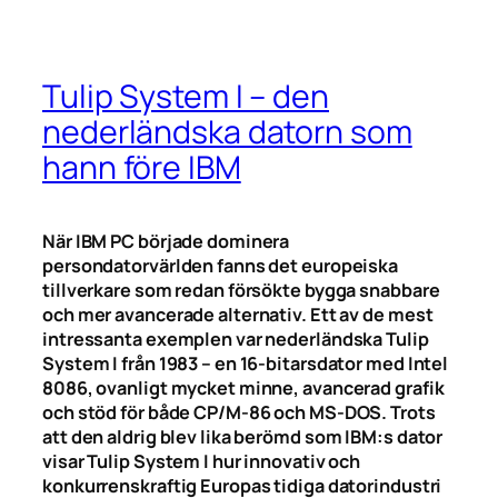
Tulip System I – den
nederländska datorn som
hann före IBM
När IBM PC började dominera
persondatorvärlden fanns det europeiska
tillverkare som redan försökte bygga snabbare
och mer avancerade alternativ. Ett av de mest
intressanta exemplen var nederländska Tulip
System I från 1983 – en 16-bitarsdator med Intel
8086, ovanligt mycket minne, avancerad grafik
och stöd för både CP/M-86 och MS-DOS. Trots
att den aldrig blev lika berömd som IBM:s dator
visar Tulip System I hur innovativ och
konkurrenskraftig Europas tidiga datorindustri