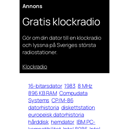
Annons
Gratis klockradio
Gör om din dator till en klockradio
och lyssna på Sveriges största
radiostationer.
Klockradio
16-bitarsdator
1983
8 MHz
896 KB RAM
Compudata
Systems
CP/M-86
datorhistoria
diskettstation
europeisk datorhistoria
hårddisk
hemdator
IBM PC-
kompatibilitet
Intel 8086
Intel