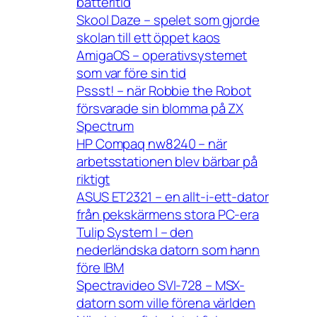
batteritid
Skool Daze – spelet som gjorde
skolan till ett öppet kaos
AmigaOS – operativsystemet
som var före sin tid
Pssst! – när Robbie the Robot
försvarade sin blomma på ZX
Spectrum
HP Compaq nw8240 – när
arbetsstationen blev bärbar på
riktigt
ASUS ET2321 – en allt-i-ett-dator
från pekskärmens stora PC-era
Tulip System I – den
nederländska datorn som hann
före IBM
Spectravideo SVI-728 – MSX-
datorn som ville förena världen