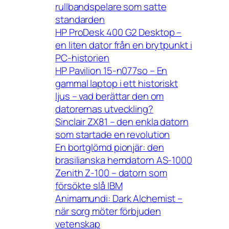
rullbandspelare som satte
standarden
HP ProDesk 400 G2 Desktop –
en liten dator från en brytpunkt i
PC-historien
HP Pavilion 15-n077so – En
gammal laptop i ett historiskt
ljus – vad berättar den om
datorernas utveckling?
Sinclair ZX81 – den enkla datorn
som startade en revolution
En bortglömd pionjär: den
brasilianska hemdatorn AS-1000
Zenith Z-100 – datorn som
försökte slå IBM
Animamundi: Dark Alchemist –
när sorg möter förbjuden
vetenskap