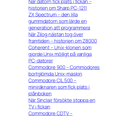
När datorn fick plats i fickan –
historien om Sharp PC-1211
ZX Spectrum – den lilla
gummidatorn som lärde en
generation att programmera
När Zilog nästan tog över
framtiden – historien om Z8000
Coherent – Unix-klonen som
gjorde Unix möjligt på vanliga
PC-datorer
Commodore 900 – Commodores
bortglömda Unix-maskin
Commodore CIL 500 –
miniräknaren som fick plats i
plånboken
När Sinclair försökte stoppa en
TV i fickan
Commodore CDTV –