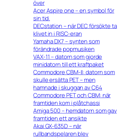
över
Acer Aspire one – en symbol för
sin tid.
DECstation – när DEC försökte ta
klivet in i RISC-eran
Yamaha DX7 – synten som
förändrade popmusiken
VAX-11 – datorn som gjorde
minidatorn till ett kraftpaket
Commodore CBM-II: datorn som
skulle ersätta PET – men
hamnade i skuggan av C64
Commodore PET och CBM: när
framtiden kom i plåtchassi
Amiga 500 – hemdatorn som gav
framtiden ett ansikte
Akai GX-635D – när
rullbandspelaren blev