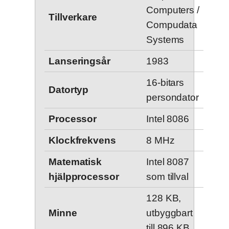
Computers /
Tillverkare
Compudata
Systems
Lanseringsår
1983
16-bitars
Datortyp
persondator
Processor
Intel 8086
Klockfrekvens
8 MHz
Matematisk
Intel 8087
hjälpprocessor
som tillval
128 KB,
Minne
utbyggbart
till 896 KB