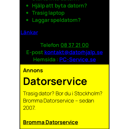
Hjälp att byta datorn?
Trasig laptop
Laggar speldatorn?
Länkar
Telefon
08 37 21 00
E-post
kontakt@datorhjalp.se
Hemsida :
PC-Service.se
Annons
Datorservice
Trasig dator? Bor du i Stockholm?
Bromma Datorservice – sedan
2007.
Bromma Datorservice