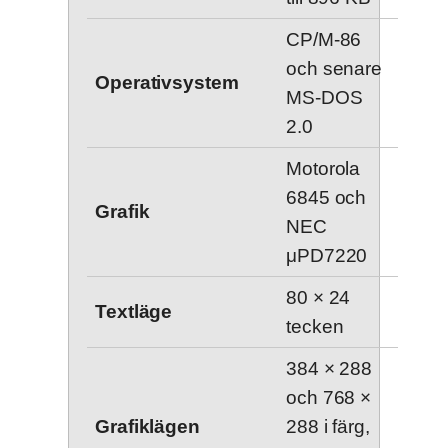
CP/M-86
och senare
Operativsystem
MS-DOS
2.0
Motorola
6845 och
Grafik
NEC
μPD7220
80 × 24
Textläge
tecken
384 × 288
och 768 ×
Grafiklägen
288 i färg,