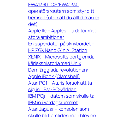
EWA1330TCS/EWA1330
operatörsroutern som styr ditt
hemnät (utan att du alltid märker
det)
Apple IIc – Apples lilla dator med
stora ambitioner
En superdator på skrivbordet –
HP ZGX Nano G1n AI Station
XENIX – Microsofts bortglömda
kärlekshistoria med Unix
Den färgglada revolutionen:
Apple iBook (Clamshell)
Atari PC1 – Ataris försök att ta
sig in i IBM-PC-världen
IBM PCjr – datorn som skulle ta
IBM in i vardagsrummet
Atari Jaguar – konsolen som
skulle bli framtiden men blev en