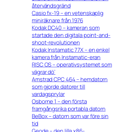
återvändsgränd
Casio fx-19 – en vetenskaplig
miniräknare från 1976
Kodak DC40 – kameran som
startade den digitala point-and-
shoot-revolutionen
Kodak Instamatic 77X – en enkel
kamera från Instamatic-eran
RISC OS – operativsystemet som
vägrar dö’
Amstrad CPC 464 – hemdatorn
som gjorde datorer till
vardagsprylar
Osborne 1 – den första
framgångsrika portabla datorn
BeBox – datorn som var före sin
tid
Geode – den lilla x86-