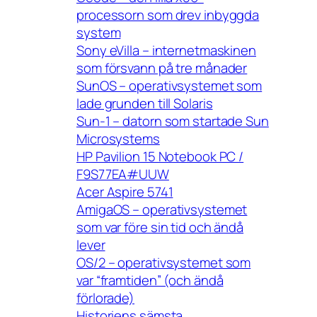
processorn som drev inbyggda
system
Sony eVilla – internetmaskinen
som försvann på tre månader
SunOS – operativsystemet som
lade grunden till Solaris
Sun-1 – datorn som startade Sun
Microsystems
HP Pavilion 15 Notebook PC /
F9S77EA#UUW
Acer Aspire 5741
AmigaOS – operativsystemet
som var före sin tid och ändå
lever
OS/2 – operativsystemet som
var “framtiden” (och ändå
förlorade)
Historiens sämsta