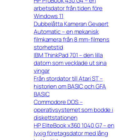
HP ProBook 430 G4 – en
arbetsdator från tiden före
Windows 11
Dubbelåtta Kameran Gevaert
Automatic – en mekanisk
filmkamera från 8 mm-filmens
storhetstid
IBM ThinkPad 701 – den lilla
datorn som vecklade ut sina
vingar
Från stordator till Atari ST –
historien om BASIC och GFA
BASIC
Commodore DOS –
operativsystemet som bodde i
diskettstationen
HP EliteBook x360 1040 G7 – en
lyxig företagsdator med lång