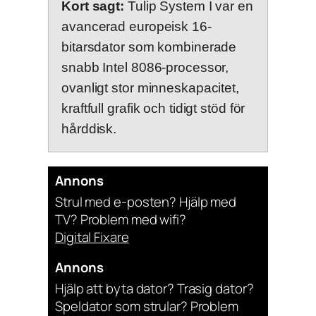
Kort sagt:
Tulip System I var en
avancerad europeisk 16-
bitarsdator som kombinerade
snabb Intel 8086-processor,
ovanligt stor minneskapacitet,
kraftfull grafik och tidigt stöd för
hårddisk.
Annons
Strul med e-posten? Hjälp med
TV? Problem med wifi?
Digital Fixare
Annons
Hjälp att byta dator? Trasig dator?
Speldator som strular? Problem