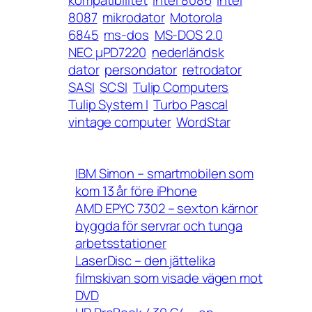
8087
mikrodator
Motorola
6845
ms-dos
MS-DOS 2.0
NEC μPD7220
nederländsk
dator
persondator
retrodator
SASI
SCSI
Tulip Computers
Tulip System I
Turbo Pascal
vintage computer
WordStar
IBM Simon – smartmobilen som
kom 13 år före iPhone
AMD EPYC 7302 – sexton kärnor
byggda för servrar och tunga
arbetsstationer
LaserDisc – den jättelika
filmskivan som visade vägen mot
DVD