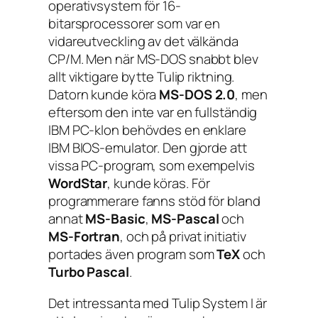
operativsystem för 16-
bitarsprocessorer som var en
vidareutveckling av det välkända
CP/M. Men när MS-DOS snabbt blev
allt viktigare bytte Tulip riktning.
Datorn kunde köra
MS-DOS 2.0
, men
eftersom den inte var en fullständig
IBM PC-klon behövdes en enklare
IBM BIOS-emulator. Den gjorde att
vissa PC-program, som exempelvis
WordStar
, kunde köras. För
programmerare fanns stöd för bland
annat
MS-Basic
,
MS-Pascal
och
MS-Fortran
, och på privat initiativ
portades även program som
TeX
och
Turbo Pascal
.
Det intressanta med Tulip System I är