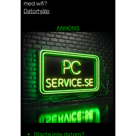
med wifi?
Datorhjälp
ANNONS
Starta inte datorn?