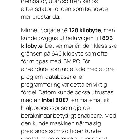
hemdator, utan som en seriös
arbetsdator för den som behövde
mer prestanda.
Minnet började på
128 kilobyte
, men
kunde byggas ut hela vägen till
896
kilobyte
. Det var mer än den klassiska
gränsen på 640 kilobyte som ofta
förknippas med IBM PC. För
användare som arbetade med större
program, databaser eller
programmering var detta en viktig
fördel. Datorn kunde också utrustas
med en
Intel 8087
, en matematisk
hjälpprocessor som gjorde
beräkningar betydligt snabbare. Med
den kunde maskinen närma sig
prestanda som vid tiden kunde
uppfattas som mycket avancerad.