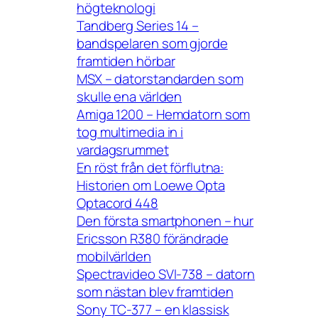
högteknologi
Tandberg Series 14 –
bandspelaren som gjorde
framtiden hörbar
MSX – datorstandarden som
skulle ena världen
Amiga 1200 – Hemdatorn som
tog multimedia in i
vardagsrummet
En röst från det förflutna:
Historien om Loewe Opta
Optacord 448
Den första smartphonen – hur
Ericsson R380 förändrade
mobilvärlden
Spectravideo SVI-738 – datorn
som nästan blev framtiden
Sony TC-377 – en klassisk