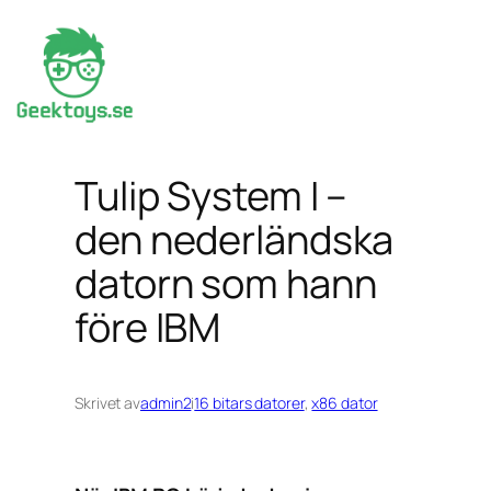
Hoppa
till
innehåll
Tulip System I –
den nederländska
datorn som hann
före IBM
Skrivet av
admin2
i
16 bitars datorer
, 
x86 dator