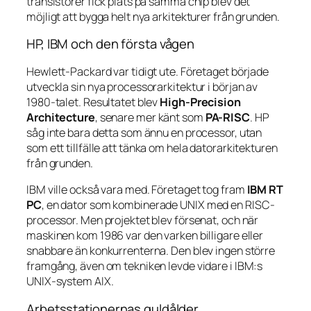
transistorer fick plats på samma chip blev det
möjligt att bygga helt nya arkitekturer från grunden.
HP, IBM och den första vågen
Hewlett-Packard var tidigt ute. Företaget började
utveckla sin nya processorarkitektur i början av
1980-talet. Resultatet blev
High-Precision
Architecture
, senare mer känt som
PA-RISC
. HP
såg inte bara detta som ännu en processor, utan
som ett tillfälle att tänka om hela datorarkitekturen
från grunden.
IBM ville också vara med. Företaget tog fram
IBM RT
PC
, en dator som kombinerade UNIX med en RISC-
processor. Men projektet blev försenat, och när
maskinen kom 1986 var den varken billigare eller
snabbare än konkurrenterna. Den blev ingen större
framgång, även om tekniken levde vidare i IBM:s
UNIX-system AIX.
Arbetsstationernas guldålder