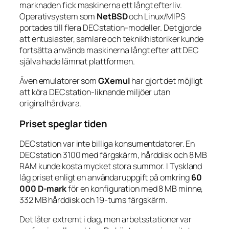
marknaden fick maskinerna ett långt efterliv.
Operativsystem som
NetBSD
och Linux/MIPS
portades till flera DECstation-modeller. Det gjorde
att entusiaster, samlare och teknikhistoriker kunde
fortsätta använda maskinerna långt efter att DEC
själva hade lämnat plattformen.
Även emulatorer som
GXemul
har gjort det möjligt
att köra DECstation-liknande miljöer utan
originalhårdvara.
Priset speglar tiden
DECstation var inte billiga konsumentdatorer. En
DECstation 3100 med färgskärm, hårddisk och 8 MB
RAM kunde kosta mycket stora summor. I Tyskland
låg priset enligt en användaruppgift på omkring
60
000 D-mark
för en konfiguration med 8 MB minne,
332 MB hårddisk och 19-tums färgskärm.
Det låter extremt i dag, men arbetsstationer var