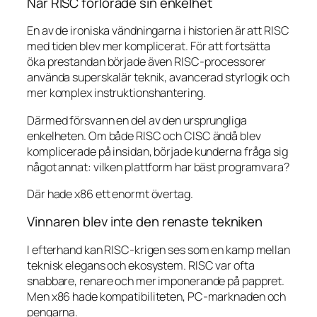
När RISC förlorade sin enkelhet
En av de ironiska vändningarna i historien är att RISC
med tiden blev mer komplicerat. För att fortsätta
öka prestandan började även RISC-processorer
använda superskalär teknik, avancerad styrlogik och
mer komplex instruktionshantering.
Därmed försvann en del av den ursprungliga
enkelheten. Om både RISC och CISC ändå blev
komplicerade på insidan, började kunderna fråga sig
något annat: vilken plattform har bäst programvara?
Där hade x86 ett enormt övertag.
Vinnaren blev inte den renaste tekniken
I efterhand kan RISC-krigen ses som en kamp mellan
teknisk elegans och ekosystem. RISC var ofta
snabbare, renare och mer imponerande på pappret.
Men x86 hade kompatibiliteten, PC-marknaden och
pengarna.