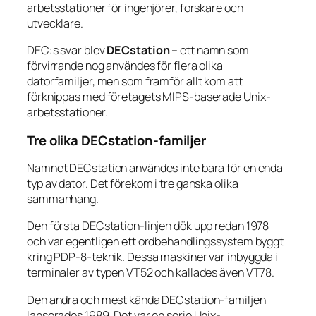
arbetsstationer för ingenjörer, forskare och
utvecklare.
DEC:s svar blev
DECstation
– ett namn som
förvirrande nog användes för flera olika
datorfamiljer, men som framför allt kom att
förknippas med företagets MIPS-baserade Unix-
arbetsstationer.
Tre olika DECstation-familjer
Namnet DECstation användes inte bara för en enda
typ av dator. Det förekom i tre ganska olika
sammanhang.
Den första DECstation-linjen dök upp redan 1978
och var egentligen ett ordbehandlingssystem byggt
kring PDP-8-teknik. Dessa maskiner var inbyggda i
terminaler av typen VT52 och kallades även VT78.
Den andra och mest kända DECstation-familjen
lanserades 1989. Det var en serie Unix-