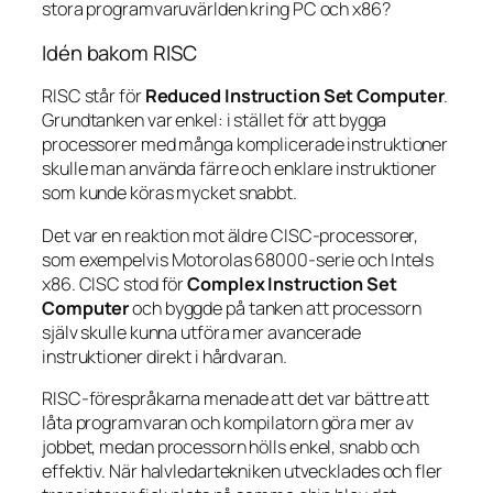
stora programvaruvärlden kring PC och x86?
Idén bakom RISC
RISC står för
Reduced Instruction Set Computer
.
Grundtanken var enkel: i stället för att bygga
processorer med många komplicerade instruktioner
skulle man använda färre och enklare instruktioner
som kunde köras mycket snabbt.
Det var en reaktion mot äldre CISC-processorer,
som exempelvis Motorolas 68000-serie och Intels
x86. CISC stod för
Complex Instruction Set
Computer
och byggde på tanken att processorn
själv skulle kunna utföra mer avancerade
instruktioner direkt i hårdvaran.
RISC-förespråkarna menade att det var bättre att
låta programvaran och kompilatorn göra mer av
jobbet, medan processorn hölls enkel, snabb och
effektiv. När halvledartekniken utvecklades och fler