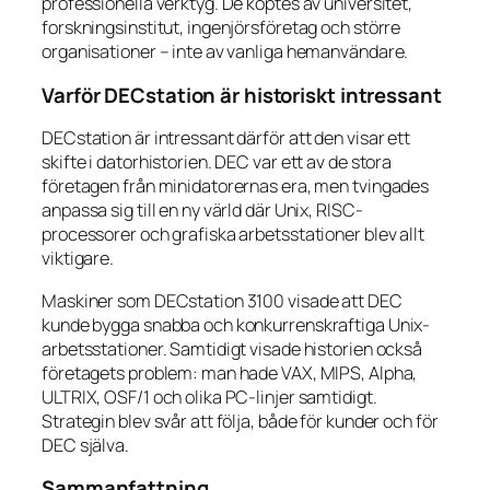
professionella verktyg. De köptes av universitet,
forskningsinstitut, ingenjörsföretag och större
organisationer – inte av vanliga hemanvändare.
Varför DECstation är historiskt intressant
DECstation är intressant därför att den visar ett
skifte i datorhistorien. DEC var ett av de stora
företagen från minidatorernas era, men tvingades
anpassa sig till en ny värld där Unix, RISC-
processorer och grafiska arbetsstationer blev allt
viktigare.
Maskiner som DECstation 3100 visade att DEC
kunde bygga snabba och konkurrenskraftiga Unix-
arbetsstationer. Samtidigt visade historien också
företagets problem: man hade VAX, MIPS, Alpha,
ULTRIX, OSF/1 och olika PC-linjer samtidigt.
Strategin blev svår att följa, både för kunder och för
DEC själva.
Sammanfattning