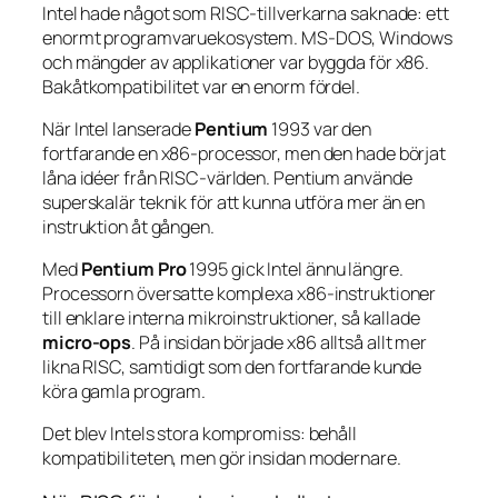
Intel hade något som RISC-tillverkarna saknade: ett
enormt programvaruekosystem. MS-DOS, Windows
och mängder av applikationer var byggda för x86.
Bakåtkompatibilitet var en enorm fördel.
När Intel lanserade
Pentium
1993 var den
fortfarande en x86-processor, men den hade börjat
låna idéer från RISC-världen. Pentium använde
superskalär teknik för att kunna utföra mer än en
instruktion åt gången.
Med
Pentium Pro
1995 gick Intel ännu längre.
Processorn översatte komplexa x86-instruktioner
till enklare interna mikroinstruktioner, så kallade
micro-ops
. På insidan började x86 alltså allt mer
likna RISC, samtidigt som den fortfarande kunde
köra gamla program.
Det blev Intels stora kompromiss: behåll
kompatibiliteten, men gör insidan modernare.