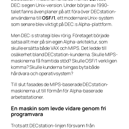
DEC:s egen Unix-version. Under början av 1990-
talet fanns även planer på att föra över DECstation-
användarna till
OSF/1
, ett modernare Unix-system
som senare blev viktigt på DEC:s Alpha-plattform.
Men DEC:s strategi blev rörig. Företaget började
satsa allt mer på sin egen Alpha-arkitektur, som
skulle ersätta både VAX och MIPS. Det ledde till
osäkerhet bland DECstation-kunderna. Skulle MIPS-
maskinerna få framtida stöd? Skulle OSF/1 verkligen
komma? Skulle kunderna tvingas byta både
hårdvara och operativsystem?
Till slut fasades de MIPS-baserade DECstation-
maskinerna ut till förmån för Alpha-baserade
arbetsstationer.
En maskin som levde vidare genom fri
programvara
Trots att DECstation-linjen försvann från