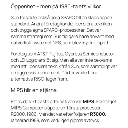
Öppenhet – men på 1980-talets villkor
Sun försökte också göra SPARC till en slags öppen
standard. Andra företag kunde licensiera tekniken
och bygga egna SPARC-processorer. Det var
samma strategi som Sun tidigare hade använt med
nätverksfilsystemet NFS, som blev mycket spritt.
Företag som AT&T, Fujitsu, Cypress Semiconductor
och LSI Logic anslöt sig. Men alla var inte bekväma
med att licensiera teknik från Sun, som samtidigt var
en aggressiv konkurrent. Därför växte flera
alternativa RISC-läger fram.
MIPS blir en stjärna
Ett av de viktigaste alternativen var
MIPS
. Företaget
MIPS Computer släppte sin första processor,
R2000, 1986. Men det var efterföljaren
R3000
,
lanserad 1988, som verkligen gjorde avtryck.