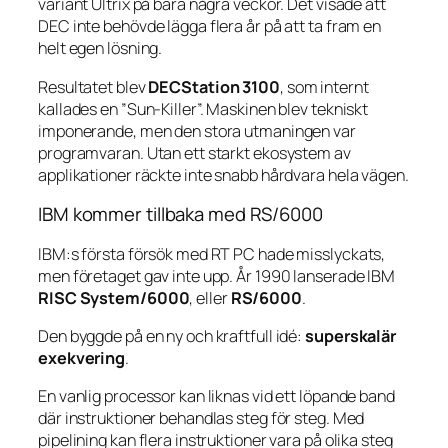
variant Ultrix på bara några veckor. Det visade att
DEC inte behövde lägga flera år på att ta fram en
helt egen lösning.
Resultatet blev
DECStation 3100
, som internt
kallades en ”Sun-Killer”. Maskinen blev tekniskt
imponerande, men den stora utmaningen var
programvaran. Utan ett starkt ekosystem av
applikationer räckte inte snabb hårdvara hela vägen.
IBM kommer tillbaka med RS/6000
IBM:s första försök med RT PC hade misslyckats,
men företaget gav inte upp. År 1990 lanserade IBM
RISC System/6000
, eller
RS/6000
.
Den byggde på en ny och kraftfull idé:
superskalär
exekvering
.
En vanlig processor kan liknas vid ett löpande band
där instruktioner behandlas steg för steg. Med
pipelining kan flera instruktioner vara på olika steg