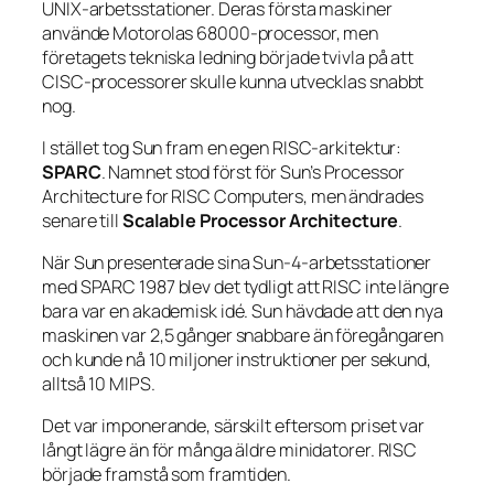
UNIX-arbetsstationer. Deras första maskiner
använde Motorolas 68000-processor, men
företagets tekniska ledning började tvivla på att
CISC-processorer skulle kunna utvecklas snabbt
nog.
I stället tog Sun fram en egen RISC-arkitektur:
SPARC
. Namnet stod först för
Sun’s Processor
Architecture for RISC Computers
, men ändrades
senare till
Scalable Processor Architecture
.
När Sun presenterade sina Sun-4-arbetsstationer
med SPARC 1987 blev det tydligt att RISC inte längre
bara var en akademisk idé. Sun hävdade att den nya
maskinen var 2,5 gånger snabbare än föregångaren
och kunde nå 10 miljoner instruktioner per sekund,
alltså 10 MIPS.
Det var imponerande, särskilt eftersom priset var
långt lägre än för många äldre minidatorer. RISC
började framstå som framtiden.