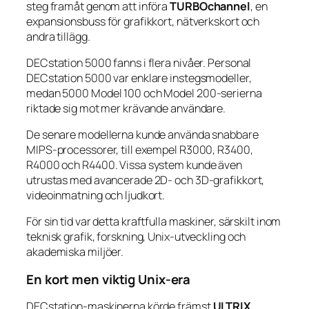
steg framåt genom att införa
TURBOchannel
, en
expansionsbuss för grafikkort, nätverkskort och
andra tillägg.
DECstation 5000 fanns i flera nivåer. Personal
DECstation 5000 var enklare instegsmodeller,
medan 5000 Model 100 och Model 200-serierna
riktade sig mot mer krävande användare.
De senare modellerna kunde använda snabbare
MIPS-processorer, till exempel R3000, R3400,
R4000 och R4400. Vissa system kunde även
utrustas med avancerade 2D- och 3D-grafikkort,
videoinmatning och ljudkort.
För sin tid var detta kraftfulla maskiner, särskilt inom
teknisk grafik, forskning, Unix-utveckling och
akademiska miljöer.
En kort men viktig Unix-era
DECstation-maskinerna körde främst
ULTRIX
,