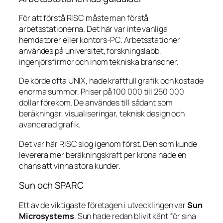
För att förstå RISC måste man förstå
arbetsstationerna. Det här var inte vanliga
hemdatorer eller kontors-PC. Arbetsstationer
användes på universitet, forskningslabb,
ingenjörsfirmor och inom tekniska branscher.
De körde ofta UNIX, hade kraftfull grafik och kostade
enorma summor. Priser på 100 000 till 250 000
dollar förekom. De användes till sådant som
beräkningar, visualiseringar, teknisk design och
avancerad grafik.
Det var här RISC slog igenom först. Den som kunde
leverera mer beräkningskraft per krona hade en
chans att vinna stora kunder.
Sun och SPARC
Ett av de viktigaste företagen i utvecklingen var
Sun
Microsystems
. Sun hade redan blivit känt för sina