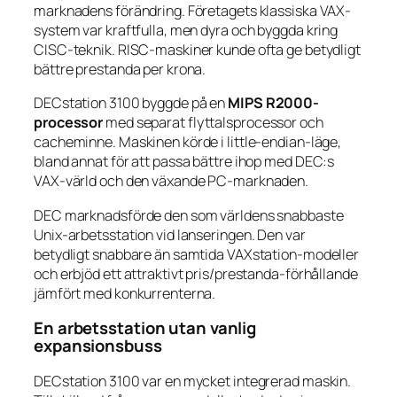
marknadens förändring. Företagets klassiska VAX-
system var kraftfulla, men dyra och byggda kring
CISC-teknik. RISC-maskiner kunde ofta ge betydligt
bättre prestanda per krona.
DECstation 3100 byggde på en
MIPS R2000-
processor
med separat flyttalsprocessor och
cacheminne. Maskinen körde i little-endian-läge,
bland annat för att passa bättre ihop med DEC:s
VAX-värld och den växande PC-marknaden.
DEC marknadsförde den som världens snabbaste
Unix-arbetsstation vid lanseringen. Den var
betydligt snabbare än samtida VAXstation-modeller
och erbjöd ett attraktivt pris/prestanda-förhållande
jämfört med konkurrenterna.
En arbetsstation utan vanlig
expansionsbuss
DECstation 3100 var en mycket integrerad maskin.