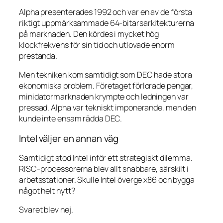
Alpha presenterades 1992 och var en av de första
riktigt uppmärksammade 64-bitarsarkitekturerna
på marknaden. Den kördes i mycket hög
klockfrekvens för sin tid och utlovade enorm
prestanda.
Men tekniken kom samtidigt som DEC hade stora
ekonomiska problem. Företaget förlorade pengar,
minidatormarknaden krympte och ledningen var
pressad. Alpha var tekniskt imponerande, men den
kunde inte ensam rädda DEC.
Intel väljer en annan väg
Samtidigt stod Intel inför ett strategiskt dilemma.
RISC-processorerna blev allt snabbare, särskilt i
arbetsstationer. Skulle Intel överge x86 och bygga
något helt nytt?
Svaret blev nej.