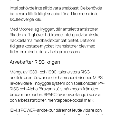
Intel behövde inte alltid vara snabbast. De behövde
bara vara tillräckligt snabba för att kunderna inte
skulle överge x86.
Med Moores lag i ryggen, där antalet transistorer
ökade kraftigt över tid, kunde Intel gradvis minska
nackdelarna med bakåtkompatibilitet. Det som
tidigare kostade mycket i transistorer blev med
tiden en mindre del av hela processorn.
Arvet efter RISC-krigen
Många av 1980- och 1990-talens stora RISC-
arkitekturer försvann eller hamnade i nischer. MIPS
levde vidare i inbyggda system och spelkonsoler. PA-
RISC och Alpha försvann så småningom från den
breda marknaden. SPARC överlevde länge i servrar
och arbetsstationer, men tappade också mark.
IBM:s POWER-arkitektur däremot levde vidare och