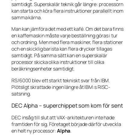
samtidigt. Superskalär teknik går längre: processorn
kan starta och köra flera instruktioner parallellt inom
samma kärna.
Man kan jämföra det med ett kafé. Om det bara finns
en kaffemaskin måste varje beställning göras i tur
och ordning. Men med flera maskiner, flera stationer
och en skicklig barista kan flera drycker tillagas
samtidigt. På samma sätt kan en superskalär
processor skicka olika instruktioner till olika
beräkningsenheter samtidigt.
RS/6000 blev ett starkt tekniskt svar från IBM.
Plötsligt skrattade ingen längre åt IBM:s RISC-
satsning.
DEC Alpha – superchippet som kom för sent
DEC insåg till slut att VAX-arkitekturen inte hade
framtiden för sig. Företaget började därför utveckla
en helt ny processor:
Alpha
.