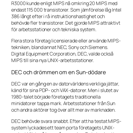
R3000 kunde enligt MIPS nå omkring 20 MIPS med
endast 115 000 transistorer. Som jämförelse låg Intel
386 långt efter i rå instruktionshastighet och
behövde fler transistorer. Det gjorde MIPS attraktivt
för arbetsstationer och tekniska system.
Flera stora företag licensierade eller använde MIPS-
tekniken, bland annat NEC, Sony och Siemens.
Digital Equipment Corporation, DEC, valde också
MIPS till sina nya UNIX-arbetsstationer.
DEC och drömmen om en Sun-dödare
DEC var en gång en av datorvärldens verkliga jättar,
känd för sina PDP- och VAX-datorer. Men i slutet av
1980-talet började företagets traditionella
minidatorer tappa mark. Arbetsstationer från Sun
och andra aktörer tog över allt mer av marknaden.
DEC behövde svara snabbt. Efter att ha testat MIPS-
system lyckades ett team porta företagets UNIX-