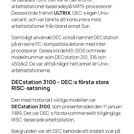
arbetsstationer baserade på MIPS-processorer.
Dessa körde främst
ULTRIX
, DEC:s egen Unix-
variant, och var tänkta att konkurrera med
arbetsstationer från bland annat Sun.
Samtidigt använde DEC också namnet DECstation
på en serie PC-kompatibla datorer med Intel-
processorer. Dessa körde MS-DOS och hade
modellnummer som DECstation 210, 316 och
450dx2. De var alltså något helt annat än Unix-
arbetsstationerna.
DECstation 3100 – DEC:s första stora
RISC-satsning
Den mest historiskt viktiga modellen var
DECstation 3100
, som presenterades den 11 januari
1989. Det var DEC:s första kommersiellt tillgängliga
RISC-baserade arbetsstation.
Bakgrunden var att DEC behövde ett snabbt svar på