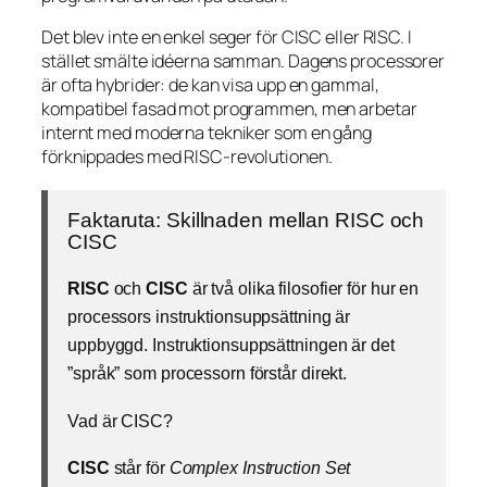
Det blev inte en enkel seger för CISC eller RISC. I
stället smälte idéerna samman. Dagens processorer
är ofta hybrider: de kan visa upp en gammal,
kompatibel fasad mot programmen, men arbetar
internt med moderna tekniker som en gång
förknippades med RISC-revolutionen.
Faktaruta: Skillnaden mellan RISC och
CISC
RISC
och
CISC
är två olika filosofier för hur en
processors instruktionsuppsättning är
uppbyggd. Instruktionsuppsättningen är det
”språk” som processorn förstår direkt.
Vad är CISC?
CISC
står för
Complex Instruction Set