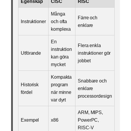
Egenskap
CISC
RISC
Många
Färre och
Instruktioner
och ofta
enklare
komplexa
En
Flera enkla
instruktion
Utförande
instruktioner gör
kan göra
jobbet
mycket
Kompakta
Snabbare och
Historisk
program
enklare
fördel
när minne
processordesign
var dyrt
ARM, MIPS,
Exempel
x86
PowerPC,
RISC-V