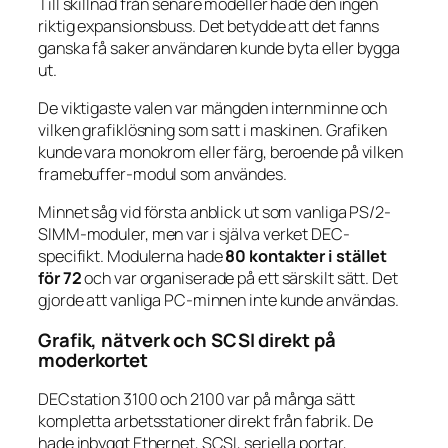
Till skillnad från senare modeller hade den ingen
riktig expansionsbuss. Det betydde att det fanns
ganska få saker användaren kunde byta eller bygga
ut.
De viktigaste valen var mängden internminne och
vilken grafiklösning som satt i maskinen. Grafiken
kunde vara monokrom eller färg, beroende på vilken
framebuffer-modul som användes.
Minnet såg vid första anblick ut som vanliga PS/2-
SIMM-moduler, men var i själva verket DEC-
specifikt. Modulerna hade
80 kontakter i stället
för 72
och var organiserade på ett särskilt sätt. Det
gjorde att vanliga PC-minnen inte kunde användas.
Grafik, nätverk och SCSI direkt på
moderkortet
DECstation 3100 och 2100 var på många sätt
kompletta arbetsstationer direkt från fabrik. De
hade inbyggt Ethernet, SCSI, seriella portar,