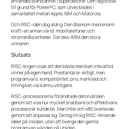
användes bland annat i superdatorer. Den låg också
till grund för PowerPC, som utvecklades i
samarbetet mellan Apple, IBM och Motorola.
Och RISC-idén dog aldrig. Den återkom med enorm
kraft i en annan värld: mobiltelefoner och
strömsnåla enheter. Där blev ARM den stora
vinnaren.
Slutsats
RISC-krigen visar att den bästa tekniken inte alltid
vinner på egen hand. Prestanda är viktigt, men
programvara, kompatibilitet, pris, marknad och
timing kan vara ännu viktigare.
RISC-processorerna förändrade datorvärlden
genom att visa hur mycket snabbare och effektivare
processorer kunde bli. Men Intel och x86 överlevde
genom att anpassa sig. De tog till sig RISC-liknande
idéer på insidan, utan att överge den gamla
programvaruvärlden på utsidan.