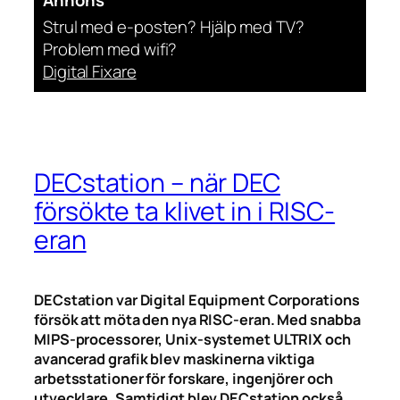
Strul med e-posten? Hjälp med TV?
Problem med wifi?
Digital Fixare
DECstation – när DEC
försökte ta klivet in i RISC-
eran
DECstation var Digital Equipment Corporations
försök att möta den nya RISC-eran. Med snabba
MIPS-processorer, Unix-systemet ULTRIX och
avancerad grafik blev maskinerna viktiga
arbetsstationer för forskare, ingenjörer och
utvecklare. Samtidigt blev DECstation också