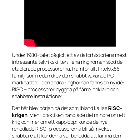
Under 1980-talet pågick ett av datorhistoriens mest
intressanta teknikskiften. I ena ringhörnan stod de
etablerade processorerna, framför allt Intels x86-
familj, som redan drev den snabbt växande PC-
marknaden. I den andra ringhörnan fanns en ny idé:
RISC – processorer byggda på färre, enklare och
snabbare instruktioner.
Det här blev början på det som ibland kallas
RISC-
krigen
. Men i praktiken handlade det mindre om ett
krig och mer om ett kapplopp: kunde de nya,
renodlade RISC-processorerna bli så mycket
snabbare att kunderna var beredda att lämna den