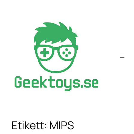
Hoppa
till
innehåll
Etikett:
MIPS