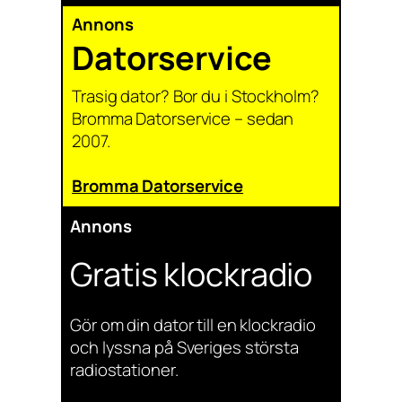
Annons
Datorservice
Trasig dator? Bor du i Stockholm?
Bromma Datorservice – sedan
2007.
Bromma Datorservice
Annons
Gratis klockradio
Gör om din dator till en klockradio
och lyssna på Sveriges största
radiostationer.