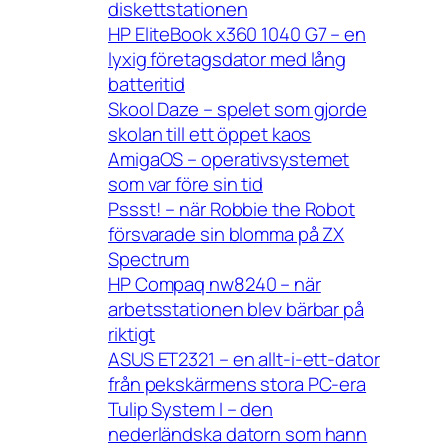
diskettstationen
HP EliteBook x360 1040 G7 – en
lyxig företagsdator med lång
batteritid
Skool Daze – spelet som gjorde
skolan till ett öppet kaos
AmigaOS – operativsystemet
som var före sin tid
Pssst! – när Robbie the Robot
försvarade sin blomma på ZX
Spectrum
HP Compaq nw8240 – när
arbetsstationen blev bärbar på
riktigt
ASUS ET2321 – en allt-i-ett-dator
från pekskärmens stora PC-era
Tulip System I – den
nederländska datorn som hann