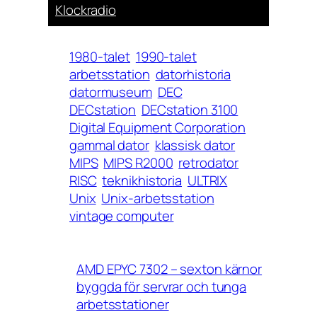
Klockradio
1980-talet
1990-talet
arbetsstation
datorhistoria
datormuseum
DEC
DECstation
DECstation 3100
Digital Equipment Corporation
gammal dator
klassisk dator
MIPS
MIPS R2000
retrodator
RISC
teknikhistoria
ULTRIX
Unix
Unix-arbetsstation
vintage computer
AMD EPYC 7302 – sexton kärnor
byggda för servrar och tunga
arbetsstationer