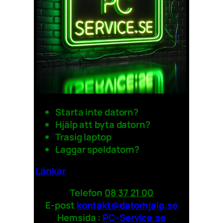
Starta inte datorn?
Hjälp att byta datorn?
Trasig laptop
Laggar speldatorn?
Länkar
Telefon
08 37 21 00
E-post
kontakt@datorhjalp.se
Hemsida :
PC-Service.se