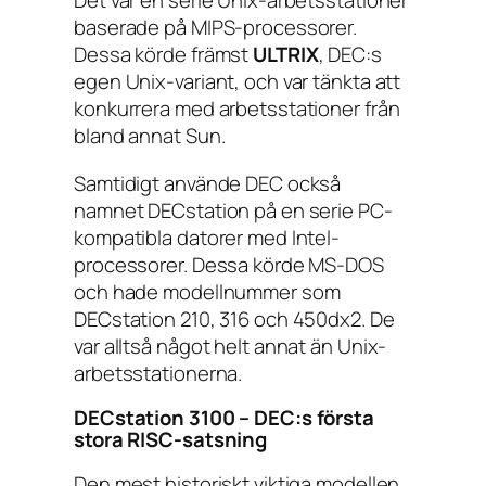
Det var en serie Unix-arbetsstationer
baserade på MIPS-processorer.
Dessa körde främst
ULTRIX
, DEC:s
egen Unix-variant, och var tänkta att
konkurrera med arbetsstationer från
bland annat Sun.
Samtidigt använde DEC också
namnet DECstation på en serie PC-
kompatibla datorer med Intel-
processorer. Dessa körde MS-DOS
och hade modellnummer som
DECstation 210, 316 och 450dx2. De
var alltså något helt annat än Unix-
arbetsstationerna.
DECstation 3100 – DEC:s första
stora RISC-satsning
Den mest historiskt viktiga modellen