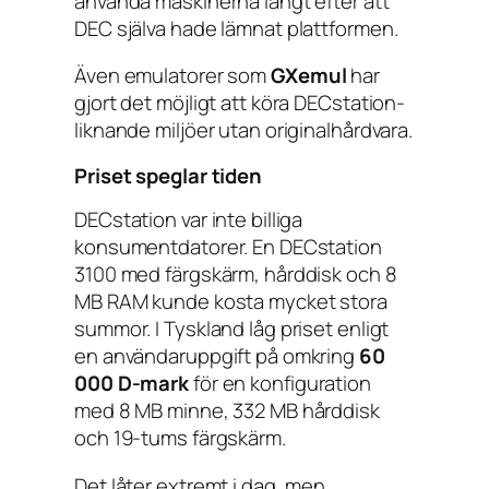
använda maskinerna långt efter att
DEC själva hade lämnat plattformen.
Även emulatorer som
GXemul
har
gjort det möjligt att köra DECstation-
liknande miljöer utan originalhårdvara.
Priset speglar tiden
DECstation var inte billiga
konsumentdatorer. En DECstation
3100 med färgskärm, hårddisk och 8
MB RAM kunde kosta mycket stora
summor. I Tyskland låg priset enligt
en användaruppgift på omkring
60
000 D-mark
för en konfiguration
med 8 MB minne, 332 MB hårddisk
och 19-tums färgskärm.
Det låter extremt i dag, men