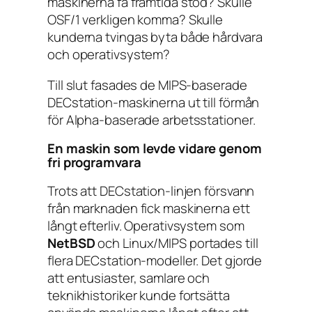
maskinerna få framtida stöd? Skulle
OSF/1 verkligen komma? Skulle
kunderna tvingas byta både hårdvara
och operativsystem?
Till slut fasades de MIPS-baserade
DECstation-maskinerna ut till förmån
för Alpha-baserade arbetsstationer.
En maskin som levde vidare genom
fri programvara
Trots att DECstation-linjen försvann
från marknaden fick maskinerna ett
långt efterliv. Operativsystem som
NetBSD
och Linux/MIPS portades till
flera DECstation-modeller. Det gjorde
att entusiaster, samlare och
teknikhistoriker kunde fortsätta