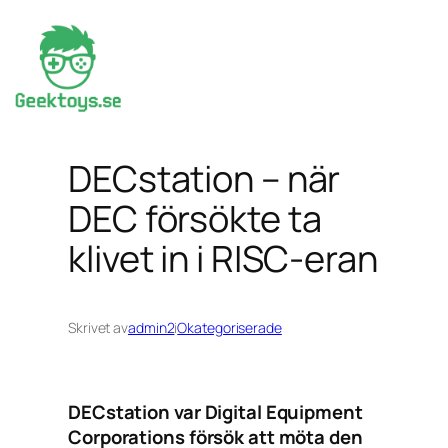
Hoppa
till
innehåll
DECstation – när
DEC försökte ta
klivet in i RISC-eran
Skrivet av
admin2
i
Okategoriserade
DECstation var Digital Equipment
Corporations försök att möta den