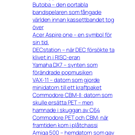
Butoba – den portabla
bandspelaren som fångade
världen innan kassettbandet tog
över
Acer Aspire one – en symbol för
sin tid.
DECstation – när DEC försökte ta
klivet in i RISC-eran
Yamaha DX7 – synten som
förändrade popmusiken
VAX-11 – datorn som gjorde
minidatorn till ett kraftpaket
Commodore CBM-II: datorn som
skulle ersätta PET – men
hamnade i skuggan av C64
Commodore PET och CBM: när
framtiden kom i plåtchassi
Amiga 500 – hemdatorn som gav