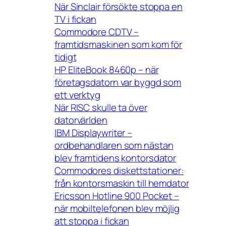
När Sinclair försökte stoppa en
TV i fickan
Commodore CDTV –
framtidsmaskinen som kom för
tidigt
HP EliteBook 8460p – när
företagsdatorn var byggd som
ett verktyg
När RISC skulle ta över
datorvärlden
IBM Displaywriter –
ordbehandlaren som nästan
blev framtidens kontorsdator
Commodores diskettstationer:
från kontorsmaskin till hemdator
Ericsson Hotline 900 Pocket –
när mobiltelefonen blev möjlig
att stoppa i fickan