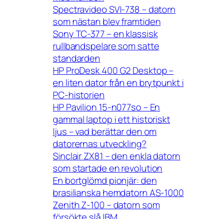
Spectravideo SVI-738 – datorn
som nästan blev framtiden
Sony TC-377 – en klassisk
rullbandspelare som satte
standarden
HP ProDesk 400 G2 Desktop –
en liten dator från en brytpunkt i
PC-historien
HP Pavilion 15-n077so – En
gammal laptop i ett historiskt
ljus – vad berättar den om
datorernas utveckling?
Sinclair ZX81 – den enkla datorn
som startade en revolution
En bortglömd pionjär: den
brasilianska hemdatorn AS-1000
Zenith Z-100 – datorn som
försökte slå IBM