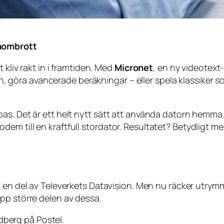
enombrott
 kliv rakt in i framtiden. Med
Micronet
, en ny videotext
göra avancerade beräkningar – eller spela klassiker 
s. Det är ett helt nytt sätt att använda datorn hemma. 
em till en kraftfull stordator. Resultatet? Betydligt 
it en del av Televerkets Datavision. Men nu räcker utrymm
pp större delen av dessa.
ndberg på Postel.