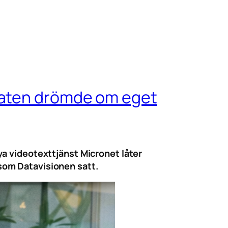
taten drömde om eget
a videotexttjänst Micronet låter
som Datavisionen satt.