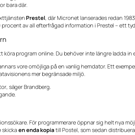
or bara där.
xttjänsten
Prestel
, där Micronet lanserades redan 1983, 
procent av all efterfrågad information i Prestel – ett ty
orn
att köra program
online
. Du behöver inte längre ladda in e
nnars vore omöjliga på en vanlig hemdator. Ett exempel
 Datavisionens mer begränsade miljö.
tor
, säger Brandberg.
ogande.
tionssökare. För programmerare öppnar sig helt nya möjlig
e skicka
en enda kopia
till Postel, som sedan distribuer