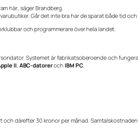
ram här
, säger Brandberg.
varubutiker. Går det inte bra har de sparat både tid och
rklubbar och programmerare över hela landet.
r persondator. Systemet är fabrikatsoberoende och fung
pple II
,
ABC-datorer
och
IBM PC
.
t och därefter 30 kronor per månad. Samtalskostnaden l