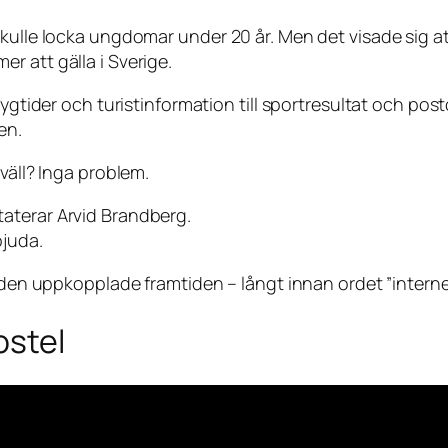
skulle locka ungdomar under 20 år. Men det visade sig a
r att gälla i Sverige.
flygtider och turistinformation till sportresultat och p
en.
väll? Inga problem.
taterar Arvid Brandberg.
bjuda.
 den uppkopplade framtiden – långt innan ordet ”internet
ostel