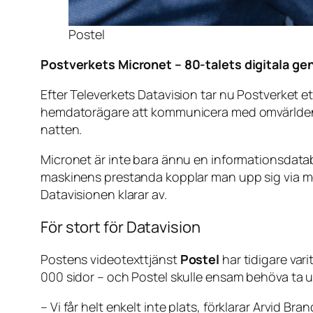
Postel
Postverkets Micronet – 80-talets digitala g
Efter Televerkets Datavision tar nu Postverket ett
hemdatorägare att kommunicera med omvärlden, 
natten.
Micronet är inte bara ännu en informationsdataba
maskinens prestanda kopplar man upp sig via mod
Datavisionen klarar av.
För stort för Datavision
Postens videotexttjänst
Postel
har tidigare var
000 sidor – och Postel skulle ensam behöva ta u
–
Vi får helt enkelt inte plats
, förklarar Arvid Bra