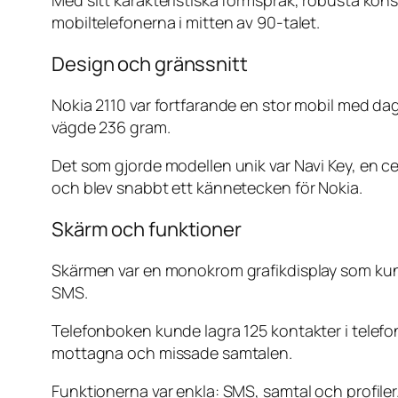
Med sitt karakteristiska formspråk, robusta kons
mobiltelefonerna i mitten av 90-talet.
Design och gränssnitt
Nokia 2110 var fortfarande en stor mobil med d
vägde 236 gram.
Det som gjorde modellen unik var Navi Key, en c
och blev snabbt ett kännetecken för Nokia.
Skärm och funktioner
Skärmen var en monokrom grafikdisplay som kunde
SMS.
Telefonboken kunde lagra 125 kontakter i telef
mottagna och missade samtalen.
Funktionerna var enkla: SMS, samtal och profile