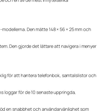
pe och en av de mest inflytelserika
M-modellerna. Den mätte 148 × 56 × 25 mm och
em. Den gjorde det lättare att navigera i menyer
ig för att hantera telefonbok, samtalslistor och
s loggar för de 10 senaste uppringda,
erbjöd en snabbhet och användarvänlighet som