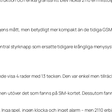
truktion och enkla gränssnitt blev Nokia 2110 en milstol
agens mått, men betydligt mer kompakt än de tidiga GS
entral styrknapp som ersatte tidigare krångliga menysyst
 visa 4 rader med 13 tecken. Den var enkel men tillräckl
onen utöver det som fanns på SIM-kortet. Dessutom fann
r. Inga spel, ingen klocka och inget alarm – men 2110 