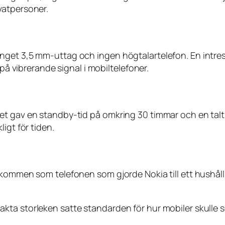
vatpersoner.
get 3,5 mm-uttag och ingen högtalartelefon. En intressa
 på vibrerande signal i mobiltelefoner.
t gav en standby-tid på omkring 30 timmar och en taltid
igt för tiden.
hågkommen som telefonen som gjorde Nokia till ett hu
ta storleken satte standarden för hur mobiler skulle se