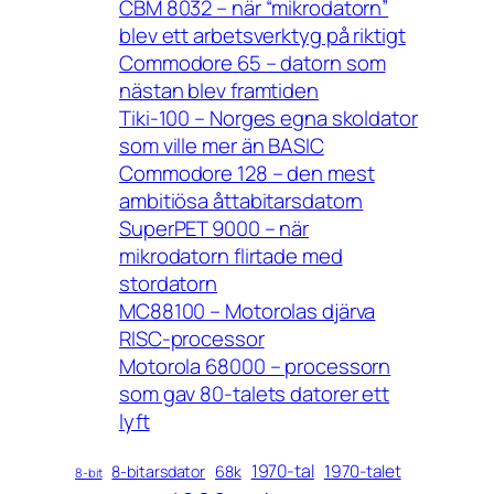
CBM 8032 – när “mikrodatorn”
blev ett arbetsverktyg på riktigt
Commodore 65 – datorn som
nästan blev framtiden
Tiki-100 – Norges egna skoldator
som ville mer än BASIC
Commodore 128 – den mest
ambitiösa åttabitarsdatorn
SuperPET 9000 – när
mikrodatorn flirtade med
stordatorn
MC88100 – Motorolas djärva
RISC-processor
Motorola 68000 – processorn
som gav 80-talets datorer ett
lyft
1970-tal
1970-talet
8-bitarsdator
68k
8-bit