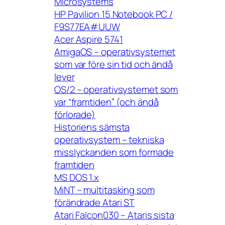
Microsystems
HP Pavilion 15 Notebook PC /
F9S77EA#UUW
Acer Aspire 5741
AmigaOS – operativsystemet
som var före sin tid och ändå
lever
OS/2 – operativsystemet som
var “framtiden” (och ändå
förlorade)
Historiens sämsta
operativsystem – tekniska
misslyckanden som formade
framtiden
MS DOS 1.x
MiNT – multitasking som
förändrade Atari ST
Atari Falcon030 – Ataris sista