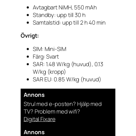
Avtagbart NiMH, 550 mAh
Standby: upp till 30 h
Samtalstid: upp till 2 h 40 min
Övrigt:
SIM: Mini-SIM
Färg: Svart
SAR: 1.48 W/kg (huvud), 0.13
W/kg (kropp)
SAR EU: 0.85 W/kg (huvud)
Annons
Strul med e-posten? Hjälp med
TV? Problem med wifi?
Digital Fixare
Annons