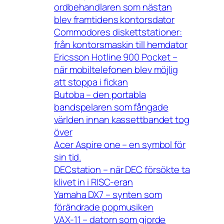
ordbehandlaren som nästan
blev framtidens kontorsdator
Commodores diskettstationer:
från kontorsmaskin till hemdator
Ericsson Hotline 900 Pocket –
när mobiltelefonen blev möjlig
att stoppa i fickan
Butoba – den portabla
bandspelaren som fångade
världen innan kassettbandet tog
över
Acer Aspire one – en symbol för
sin tid.
DECstation – när DEC försökte ta
klivet in i RISC-eran
Yamaha DX7 – synten som
förändrade popmusiken
VAX-11 – datorn som gjorde