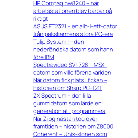
HP Compaq nw8240 – när
arbetsstationen blev bärbar på
riktigt
ASUS ET2321 – en allt-i-ett-dator
från pekskärmens stora PC-era
Tulip System I – den
nederländska datorn som hann
före IBM
Spectravideo SVI-728 – MSX-
datorn som ville förena världen
När datorn fick plats i fickan –
historien om Sharp PC-1211
ZX Spectrum – den lilla
gummidatorn som lärde en
generation att programmera
När Zilog nästan tog över
framtiden – historien om Z8000
Coherent – Unix-klonen som