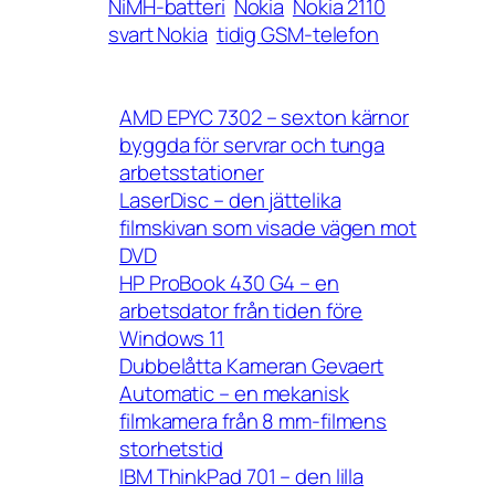
NiMH-batteri
Nokia
Nokia 2110
svart Nokia
tidig GSM-telefon
AMD EPYC 7302 – sexton kärnor
byggda för servrar och tunga
arbetsstationer
LaserDisc – den jättelika
filmskivan som visade vägen mot
DVD
HP ProBook 430 G4 – en
arbetsdator från tiden före
Windows 11
Dubbelåtta Kameran Gevaert
Automatic – en mekanisk
filmkamera från 8 mm-filmens
storhetstid
IBM ThinkPad 701 – den lilla