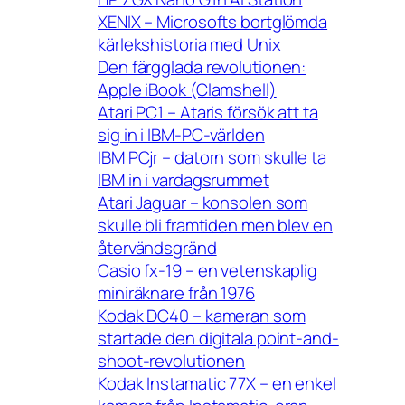
XENIX – Microsofts bortglömda
kärlekshistoria med Unix
Den färgglada revolutionen:
Apple iBook (Clamshell)
Atari PC1 – Ataris försök att ta
sig in i IBM-PC-världen
IBM PCjr – datorn som skulle ta
IBM in i vardagsrummet
Atari Jaguar – konsolen som
skulle bli framtiden men blev en
återvändsgränd
Casio fx-19 – en vetenskaplig
miniräknare från 1976
Kodak DC40 – kameran som
startade den digitala point-and-
shoot-revolutionen
Kodak Instamatic 77X – en enkel