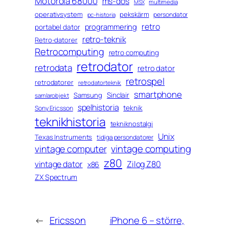
Motorola 68000
ms-dos
multimedia
MSX
operativsystem
pekskärm
persondator
pc-historia
retro
programmering
portabel dator
retro-teknik
Retro-datorer
Retrocomputing
retro computing
retrodator
retrodata
retro dator
retrospel
retrodatorer
retrodatorteknik
smartphone
Sinclair
Samsung
samlarobjekt
spelhistoria
teknik
Sony Ericsson
teknikhistoria
tekniknostalgi
Unix
Texas Instruments
tidiga persondatorer
vintage computing
vintage computer
z80
vintage dator
Zilog Z80
x86
ZX Spectrum
←
Ericsson
iPhone 6 – större,