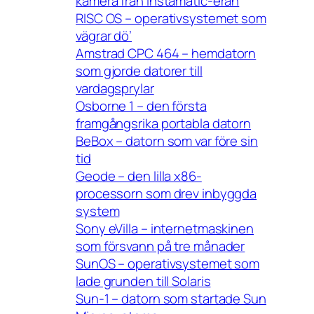
kamera från Instamatic-eran
RISC OS – operativsystemet som
vägrar dö’
Amstrad CPC 464 – hemdatorn
som gjorde datorer till
vardagsprylar
Osborne 1 – den första
framgångsrika portabla datorn
BeBox – datorn som var före sin
tid
Geode – den lilla x86-
processorn som drev inbyggda
system
Sony eVilla – internetmaskinen
som försvann på tre månader
SunOS – operativsystemet som
lade grunden till Solaris
Sun-1 – datorn som startade Sun