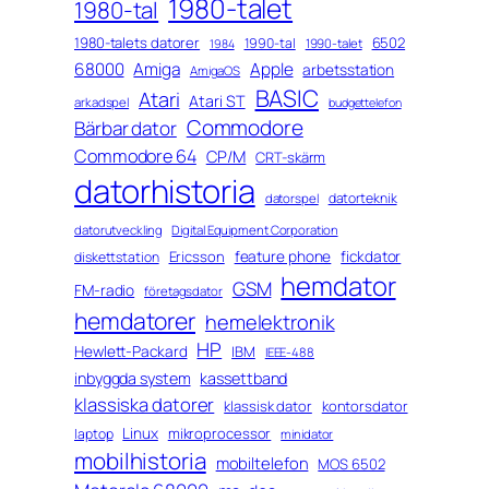
1980-talet
1980-tal
1980-talets datorer
6502
1990-tal
1990-talet
1984
68000
Amiga
Apple
arbetsstation
AmigaOS
BASIC
Atari
Atari ST
arkadspel
budgettelefon
Commodore
Bärbar dator
Commodore 64
CP/M
CRT-skärm
datorhistoria
datorteknik
datorspel
datorutveckling
Digital Equipment Corporation
feature phone
fickdator
Ericsson
diskettstation
hemdator
GSM
FM-radio
företagsdator
hemdatorer
hemelektronik
HP
Hewlett-Packard
IBM
IEEE-488
inbyggda system
kassettband
klassiska datorer
klassisk dator
kontorsdator
Linux
mikroprocessor
laptop
minidator
mobilhistoria
mobiltelefon
MOS 6502