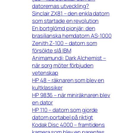
datorernas utveckling?
Sinclair ZX81 – den enkla datorn
som startade en revolution
En bortglömd pionjär: den
brasilianska hemdatorn AS-1000
Zenith Z-100 – datorn som
försökte slå IBM
Animamundi: Dark Alchemist –
när sorg möter förbjuden
vetenskap
HP 48 – räknaren som blev en
kultklassiker
HP 9836 – när miniräknaren blev
en dator
HP 110 – datorn som gjorde
datorn portabel på riktigt
Kodak Disc 4000 – framtidens
kamera som blev en parentes