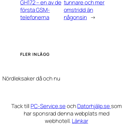
GH172 – en av de
tunnare och mer
första GSM-
omstridd än
telefonerna
någonsin
→
FLER INLÄGG
Nördleksaker då och nu
Tack till
PC-Service.se
och
Datorhjälp.se
som
har sponsrad denna webplats med
webhotell.
Länkar