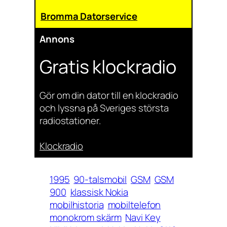
Bromma Datorservice
Annons
Gratis klockradio
Gör om din dator till en klockradio
och lyssna på Sveriges största
radiostationer.
Klockradio
1995
90-talsmobil
GSM
GSM
900
klassisk Nokia
mobilhistoria
mobiltelefon
monokrom skärm
Navi Key