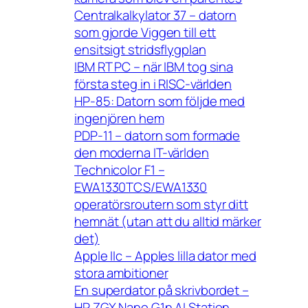
Centralkalkylator 37 – datorn
som gjorde Viggen till ett
ensitsigt stridsflygplan
IBM RT PC – när IBM tog sina
första steg in i RISC-världen
HP-85: Datorn som följde med
ingenjören hem
PDP-11 – datorn som formade
den moderna IT-världen
Technicolor F1 –
EWA1330TCS/EWA1330
operatörsroutern som styr ditt
hemnät (utan att du alltid märker
det)
Apple IIc – Apples lilla dator med
stora ambitioner
En superdator på skrivbordet –
HP ZGX Nano G1n AI Station