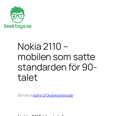
Hoppa
till
innehåll
Nokia 2110 –
mobilen som satte
standarden för 90-
talet
Skrivet av
admin2
i
Okategoriserade