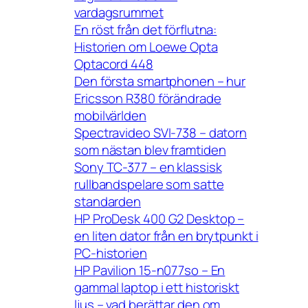
vardagsrummet
En röst från det förflutna:
Historien om Loewe Opta
Optacord 448
Den första smartphonen – hur
Ericsson R380 förändrade
mobilvärlden
Spectravideo SVI-738 – datorn
som nästan blev framtiden
Sony TC-377 – en klassisk
rullbandspelare som satte
standarden
HP ProDesk 400 G2 Desktop –
en liten dator från en brytpunkt i
PC-historien
HP Pavilion 15-n077so – En
gammal laptop i ett historiskt
ljus – vad berättar den om