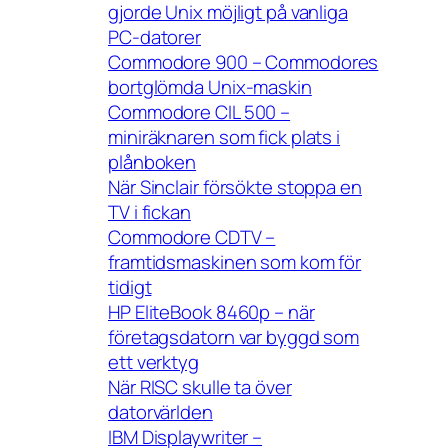
gjorde Unix möjligt på vanliga
PC-datorer
Commodore 900 – Commodores
bortglömda Unix-maskin
Commodore CIL 500 –
miniräknaren som fick plats i
plånboken
När Sinclair försökte stoppa en
TV i fickan
Commodore CDTV –
framtidsmaskinen som kom för
tidigt
HP EliteBook 8460p – när
företagsdatorn var byggd som
ett verktyg
När RISC skulle ta över
datorvärlden
IBM Displaywriter –