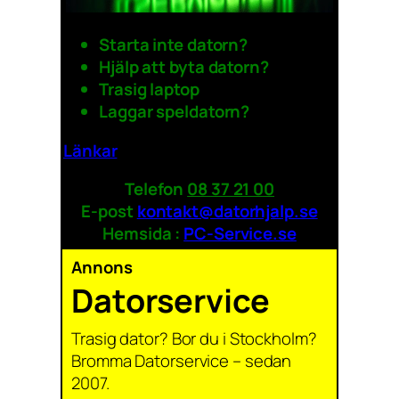
Starta inte datorn?
Hjälp att byta datorn?
Trasig laptop
Laggar speldatorn?
Länkar
Telefon
08 37 21 00
E-post
kontakt@datorhjalp.se
Hemsida :
PC-Service.se
Annons
Datorservice
Trasig dator? Bor du i Stockholm?
Bromma Datorservice – sedan
2007.