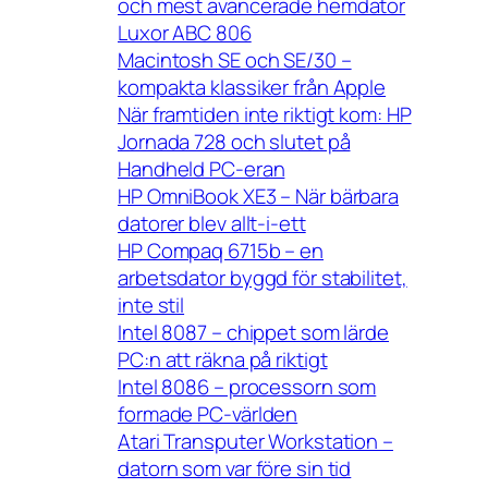
och mest avancerade hemdator
Luxor ABC 806
Macintosh SE och SE/30 –
kompakta klassiker från Apple
När framtiden inte riktigt kom: HP
Jornada 728 och slutet på
Handheld PC-eran
HP OmniBook XE3 – När bärbara
datorer blev allt-i-ett
HP Compaq 6715b – en
arbetsdator byggd för stabilitet,
inte stil
Intel 8087 – chippet som lärde
PC:n att räkna på riktigt
Intel 8086 – processorn som
formade PC-världen
Atari Transputer Workstation –
datorn som var före sin tid